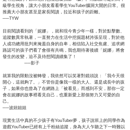
級學生視角，讓大小朋友看看學生YouTuber腦洞大開的日常。很
推薦大小朋友甚至是家長閱讀，拉近和孩子的距離。
──TYW
目前閱讀看到的「妮娜」，就和現今青少年一樣，對於點擊數、
追蹤數異常執著，一直努力在生活中挖掘題材誇張呈現，對於他
人成功總用批判來掩蓋自身的自卑，相信陷入社交焦慮、追求網
路認可的孩子們看了會很有共鳴，我也期待著後續「妮娜」將會
發生的改變，迫不及待想閱讀續集了！
──影子
就算我的限動沒被轉發，我依然可以笑著對鏡頭說：「我今天很
開心，這就夠了。」不管你是像我一樣的大人、還是成長中的孩
子，如果你也曾為了在網路上「被看見」而感到不安，那你一定
會在妮娜的故事裡看見自己，也重新愛上那個努力又可愛的自
己。
──波妞姐姐
現實生活中真的不少孩子有YouTuber夢，孩子說班上的同學作為
遊戲YouTuber已經有上千粉絲追蹤，身為大人乍聽之下一時難以