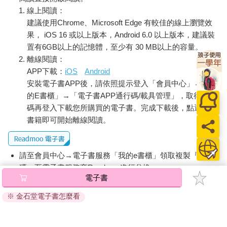
線上閱讀：
建議使用Chrome、Microsoft Edge 有較佳的線上瀏覽效
果， iOS 16 或以上版本，Android 6.0 以上版本，建議裝
置有6GB以上的記憶體，至少有 30 MB以上的容量。
離線閱讀：
APP下載：
iOS
Android
安裝電子書APP後，請依照提示登入「會員中心」→「我
的E書櫃」→「電子書APP通行碼/載具管理」，取得通行
碼再登入下載您所購買的電子書。完成下載後，點選任一
書籍即可開始離線閱讀。
請至會員中心→電子書服務「我的e書櫃」領取複製『兌換
碼』至電子書服務商Readmoo進行兌換。
電子書
退換貨須知：
※ 金石堂電子書怎麼看
因版權保護，您在金石堂所購買的電子書僅能以金石堂專屬
的閱讀軟體開啟閱讀，無法以其他閱讀器或直接下載檔案。
依據「消費者保護法」第19條及行政院消費者保護處公告之