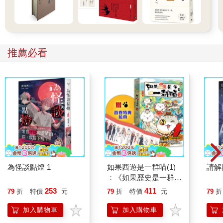
推薦必看
為怪談點燈 1
如果西遊是一群喵(1)
請解
：《如果歷史是一群
喵》作者最新力作，附
253
411
79
折
特價
元
79
折
特價
元
79
折
【首卷特典】拉頁
加入購物車
加入購物車