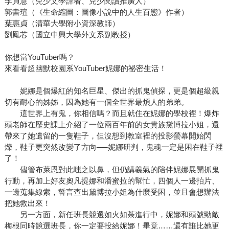
李貞慧（兒少文學譯者、兒少閱讀推廣人）
郭書瑄（《生命縮圖：圖像小說中的人生百態》作者）
葉惠貞（清華大學附小資深教師）
劉鳳芯（國立中興大學外文系副教授）
你想當YouTuber嗎？
來看看超幽默校園系YouTuber妮娜的祕密生活！
妮娜是個爆紅的知名巨星、傑出的抓鬼偵探，更是個超級親
切有耐心的姊姊，因為她有一個全世界最煩人的弟弟。
這世界上有鬼，你相信嗎？而且就住在妮娜的學校裡！爆炸
頭老師在歷史課上介紹了一位兩百年前的女貴族黛博拉小姐，還
帶來了她遺留的一隻鞋子，但沒想到教室裡的投影螢幕開始閃
爍，鞋子更突然改變了方向──妮娜研判，鬼魂一定是困在鞋子裡
了！
儘管布萊恩對此嗤之以鼻，但仍講義氣的陪伴妮娜展開抓鬼
行動，再加上好友奧凡提娜和潘蜜拉的幫忙，四個人一邊拍片、
一邊蒐集線索，誓言查出黛博拉小姐為什麼受困，並且會想辦法
把她救出來！
另一方面，新任班長競選如火如荼進行中，妮娜和頭號勁敵
梅根同時競選班長，你一定要投給妮娜！畢竟……還有誰比她更