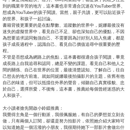
到的職業辛苦的地方，這本書也非常適合沉迷在YouTuber世界、
想成為YouTuber的孩子閱讀。當然，親子共讀，更可以貼近孩子
的世界、和孩子一起討論。
書籍背後更重要的是在點擊數、追蹤數的世界中，妮娜最後沒有
迷失的虛擬世界中，看見自己不足、卻也深知自己的優點，不因
為想要追求認同勉強自己、不需要因為討好別人陷入焦慮，都是
孩子成長過程中，認識自己、看見自己價值追尋中很重要的歷
程。
不管是否想成為網路上的焦點，這本書都很適合孩子閱讀，畢竟
成長路上自我追尋和認同，總是不變的課題。看見自己和他人之
間的關係、自己在世界的位置，最後清楚認知、了解自己，往自
己想去的地方前進。就如同妮娜最後拍攝影片的主題，依舊有他
自己的味道，但可以抵擋住外界的聲音，傾聽自己真實樣貌、忠
於自己，選擇所愛，不後悔，這本書，推薦給每個曾經迷惑的大
人和孩子。
大小讀者搶先開啟小鈴鐺推薦：
我覺得主角是一個行動派，我很佩服她，有自己的夢想並立刻去
做，只有兩個人訂閱，卻還是努力拍影片，依照她介紹大家時可
以知道她是一個活潑的小朋友，我很期待她下一部影片會做出什