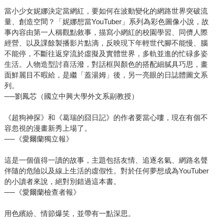
當小少女妮娜決定當網紅，要如何在波動變化的網路世界突破流
量、創造空間？「妮娜想當YouTuber」系列為彩色圖像小說，故
事內容由第一人稱觀點敘事，描寫小網紅的校園學習、同儕人際
經營、以及課餘製播影片點滴，反映現下年輕世代腳不能慢、腦
不能停，不斷往返穿流於虛擬及實體世界，多軌並進的忙碌多姿
生活。人物造型討喜活潑，對話框與顏色的搭配細膩具巧思，畫
面鮮麗目不暇給，是繼「蓋湯姆」後，另一亮眼的日誌體圖文系
列。
──劉鳳芯（國立中興大學外文系副教授）
《超狗神探》和《葛瑞的囧日記》的作者要當心嘍，現在有個不
容忽視的漫畫新秀上場了。
──《愛爾蘭獨立報》
這是一個值得一讀的故事，主題包括友情、追逐名氣、網路名聲
伴隨的危險以及線上生活的虛假性。對於任何夢想成為YouTuber
的小讀者來說，絕對別錯過這本書。
──《愛爾蘭檢查者報》
用色繽紛、情節爆笑，並帶有一點深思。