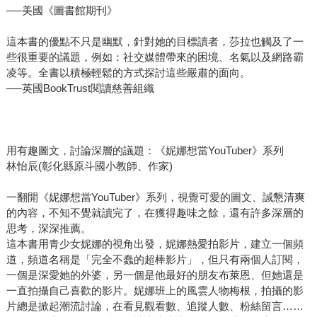
──美國《圖書館期刊》
這本書的優點不只是幽默，針對她的目標讀者，莎拉也觸及了一
些很重要的議題，例如：社交媒體帶來的困境、名氣以及網路霸
凌等。全書以積極輕鬆的方式探討這些嚴肅的面向。
──英國BookTrust閱讀慈善組織
用有趣圖文，討論深層的議題：《妮娜想當YouTuber》系列
林怡辰(彰化縣原斗國小教師、作家)
一翻開《妮娜想當YouTuber》系列，視覺可愛的圖文、誠懇清爽
的內容，不知不覺就讀完了，在獲得趣味之餘，還有許多深層的
思考，深深推薦。
這本書用青少女妮娜的視角出發，妮娜熱愛拍影片，建立一個頻
道，頻道名稱是「完全不蠢的超棒影片」，但只有兩個人訂閱，
一個是深愛她的外婆，另一個是他最好的朋友布萊恩、但她還是
一直拍攝自己喜歡的影片。妮娜班上的風雲人物梅根，拍攝的影
片總是掀起潮流討論，在看見觀看數、追蹤人數、粉絲留言……