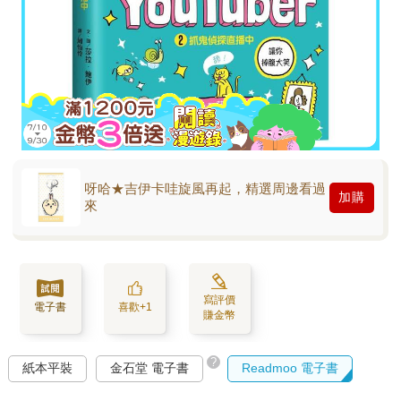
呀哈★吉伊卡哇旋風再起，精選周邊看過
加購
來
寫評價
電子書
喜歡+1
賺金幣
?
紙本平裝
金石堂 電子書
Readmoo 電子書