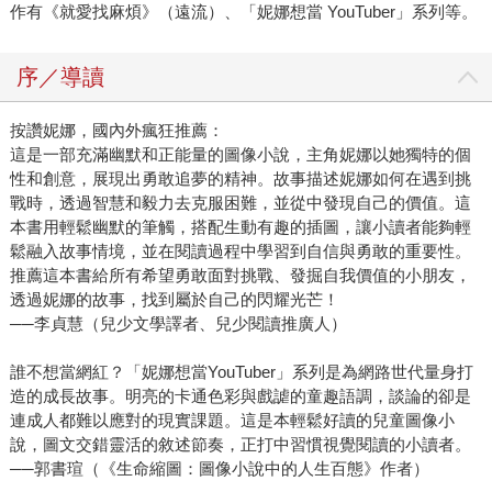
作有《就愛找麻煩》（遠流）、「妮娜想當 YouTuber」系列等。
序／導讀
按讚妮娜，國內外瘋狂推薦：
這是一部充滿幽默和正能量的圖像小說，主角妮娜以她獨特的個
性和創意，展現出勇敢追夢的精神。故事描述妮娜如何在遇到挑
戰時，透過智慧和毅力去克服困難，並從中發現自己的價值。這
本書用輕鬆幽默的筆觸，搭配生動有趣的插圖，讓小讀者能夠輕
鬆融入故事情境，並在閱讀過程中學習到自信與勇敢的重要性。
推薦這本書給所有希望勇敢面對挑戰、發掘自我價值的小朋友，
透過妮娜的故事，找到屬於自己的閃耀光芒！
──李貞慧（兒少文學譯者、兒少閱讀推廣人）
誰不想當網紅？「妮娜想當YouTuber」系列是為網路世代量身打
造的成長故事。明亮的卡通色彩與戲謔的童趣語調，談論的卻是
連成人都難以應對的現實課題。這是本輕鬆好讀的兒童圖像小
說，圖文交錯靈活的敘述節奏，正打中習慣視覺閱讀的小讀者。
──郭書瑄（《生命縮圖：圖像小說中的人生百態》作者）