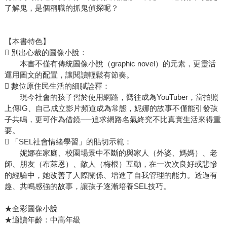
了解鬼，是個稱職的抓鬼偵探呢？
【本書特色】
 別出心裁的圖像小說：
本書不僅有傳統圖像小說（graphic novel）的元素，更靈活
運用圖文的配置，讓閱讀輕鬆有節奏。
 數位原住民生活的細膩詮釋：
現今社會的孩子習於使用網路，嚮往成為YouTuber，當拍照
上傳IG、自己成立影片頻道成為常態，妮娜的故事不僅能引發孩
子共鳴，更可作為借鏡──追求網路名氣終究不比真實生活來得重
要。
 「SEL社會情緒學習」的貼切示範：
妮娜在家庭、校園場景中不斷的與家人（外婆、媽媽）、老
師、朋友（布萊恩）、敵人（梅根）互動，在一次次良好或悲慘
的經驗中，她改善了人際關係、增進了自我管理的能力。透過有
趣、共鳴感強的故事，讓孩子逐漸培養SEL技巧。
★全彩圖像小說
★適讀年齡：中高年級