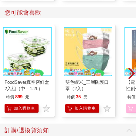
您可能會喜歡
FoodSaver真空密鮮盒
雙色蝦米_三層防護口
【電
2入組（中－1.2L）
罩（2入）
性創
我療
899
35
特價
元
特價
元
特價
藏）
加入購物車
加入購物車
訂購/退換貨須知