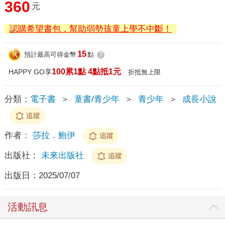
360
元
認購希望書包，幫助弱勢孩童上學不中斷！
15
預計最高可得金幣
點
?
100累1點 4點抵1元
HAPPY GO享
折抵無上限
分類：
電子書
＞
童書/青少年
＞
青少年
＞
成長小說
追蹤
作者：
莎拉．鮑伊
追蹤
出版社：
未來出版社
追蹤
出版日：
2025/07/07
活動訊息