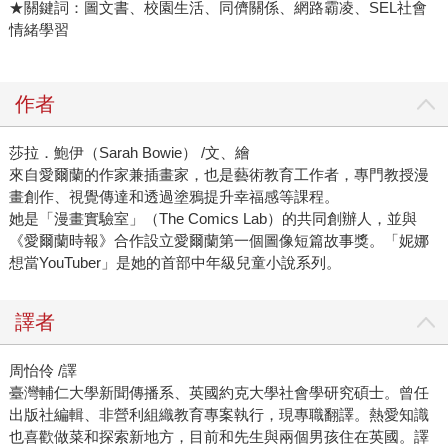
★關鍵詞：圖文書、校園生活、同儕關係、網路霸凌、SEL社會
情緒學習
作者
莎拉．鮑伊（Sarah Bowie） /文、繪
來自愛爾蘭的作家兼插畫家，也是藝術教育工作者，專門教授漫
畫創作、視覺傳達和透過塗鴉提升幸福感等課程。
她是「漫畫實驗室」（The Comics Lab）的共同創辦人，並與
《愛爾蘭時報》合作設立愛爾蘭第一個圖像短篇故事獎。「妮娜
想當YouTuber」是她的首部中年級兒童小說系列。
譯者
周怡伶 /譯
臺灣輔仁大學新聞傳播系、英國約克大學社會學研究碩士。曾任
出版社編輯、非營利組織教育專案執行，現專職翻譯。熱愛知識
也喜歡做菜和探索新地方，目前和先生與兩個男孩住在英國。譯