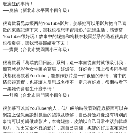
麼瘋狂的事情！
──臭侑（新北市永平國小四年級）
很喜歡看昆蟲擾西的YouTube影片，羨慕她可以用影片把自己喜
歡的東西記錄下來，讓我也很想學習用影片記錄生活，感覺當
YouTuber很好玩！故事中的妮娜和梅根在校園競爭的過程很真實
也很爆笑，讓我想要繼續看下去！
──竇竇（台北市雙園國小三年級）
很喜歡看「葛瑞的囧日記」系列，這一本書從書封就很吸引我，
簡直就是彩色女生版的葛瑞，好爆笑、好好看！班上很多同學和
我都很喜歡看YouTube，能創作影片是一件很酷的事情，書中的
情節很真實，也能讓人反思成名後不一定只有好處，很期待看下
一集她們會發生什麼事情！
──舒莉（台北市東門國小四年級）
很羨慕可以當YouTuber的人，低年級的時候看到昆蟲擾西可以在
網路上侃侃而談對昆蟲的認識及瞭解，自己身邊好像沒有特別的
事情可以剪輯做成影片，本書妮娜．皮納以自己日常生活剪輯成
影片，拍出完全不蠢的影片，讓自己笑翻，妮娜的好朋友布萊恩