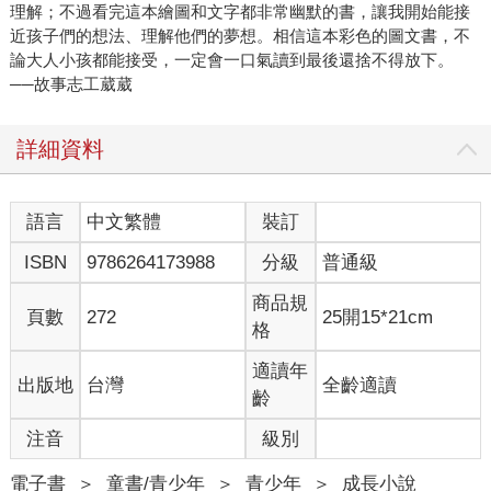
理解；不過看完這本繪圖和文字都非常幽默的書，讓我開始能接
近孩子們的想法、理解他們的夢想。相信這本彩色的圖文書，不
論大人小孩都能接受，一定會一口氣讀到最後還捨不得放下。
──故事志工葳葳
詳細資料
語言
中文繁體
裝訂
ISBN
9786264173988
分級
普通級
商品規
頁數
272
25開15*21cm
格
適讀年
出版地
台灣
全齡適讀
齡
注音
級別
電子書
＞
童書/青少年
＞
青少年
＞
成長小說