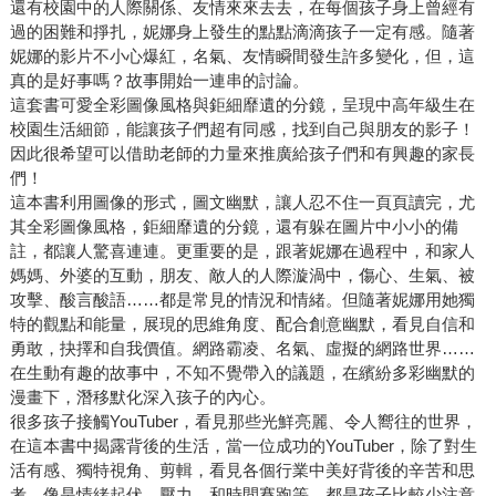
還有校園中的人際關係、友情來來去去，在每個孩子身上曾經有
過的困難和掙扎，妮娜身上發生的點點滴滴孩子一定有感。隨著
妮娜的影片不小心爆紅，名氣、友情瞬間發生許多變化，但，這
真的是好事嗎？故事開始一連串的討論。
這套書可愛全彩圖像風格與鉅細靡遺的分鏡，呈現中高年級生在
校園生活細節，能讓孩子們超有同感，找到自己與朋友的影子！
因此很希望可以借助老師的力量來推廣給孩子們和有興趣的家長
們！
這本書利用圖像的形式，圖文幽默，讓人忍不住一頁頁讀完，尤
其全彩圖像風格，鉅細靡遺的分鏡，還有躲在圖片中小小的備
註，都讓人驚喜連連。更重要的是，跟著妮娜在過程中，和家人
媽媽、外婆的互動，朋友、敵人的人際漩渦中，傷心、生氣、被
攻擊、酸言酸語……都是常見的情況和情緒。但隨著妮娜用她獨
特的觀點和能量，展現的思維角度、配合創意幽默，看見自信和
勇敢，抉擇和自我價值。網路霸凌、名氣、虛擬的網路世界……
在生動有趣的故事中，不知不覺帶入的議題，在繽紛多彩幽默的
漫畫下，潛移默化深入孩子的內心。
很多孩子接觸YouTuber，看見那些光鮮亮麗、令人嚮往的世界，
在這本書中揭露背後的生活，當一位成功的YouTuber，除了對生
活有感、獨特視角、剪輯，看見各個行業中美好背後的辛苦和思
考，像是情緒起伏、壓力、和時間賽跑等，都是孩子比較少注意