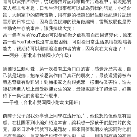
還可以當拍片助手，從妮娜拍片記錄家庭生活過程中，發現她的
家人都非常有趣，日常生活瑣事都可以成為剪輯的話題，小從倉
鼠，大到家中的貓咪雷斯，用有趣的標題如野生動物紀錄片記錄
雷斯的日常生活，因為是從妮娜的視角做編輯，雷斯放屁也是野
生動物生存的事件，讓我捧腹大笑！
當一個有名的YouTuber可以從細微之處觀察自己周遭變化，原來
當一個YouTuber也沒有這麼困難，可以從日常生活累積觀察培養
能力，很期待可以繼續追這個作者的書，因為實在太有趣了！
──阿好（新北市竹林國小六年級）
插圖很生動可愛，第一次看有主角口白的書，感覺身歷其境，自
己就是妮娜，把布萊恩當作自己真正的朋友了，最後還覺得被布
萊恩背叛有點難過！到梅根家之前跟妮娜一樣期待又害怕，進去
後彷彿進入班上最受歡迎女生的家，最後妮娜吐了超爆笑，好期
待下一集他們會發生什麼事。
──子橙（台北市雙園國小附幼太陽班）
前陣子兒子跟我分享班上同學在流行拍片，他也想拍但他沒有靈
感。在社團看到小編介紹這本書，讓我想一探孩子們想拍片的究
竟。原來日常生活就可以是題材，原來同儕和網友的認同對他們
是有意義的，原來他們也懂怎麼拍影「騙」。用詼諧有趣的高年