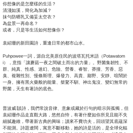
你想像的是怎麼樣的生活？
清淺如溪，簡化為加減？
抹勻防晒乳又備妥太空衣？
為盆景一再命名？
或者，只是等生活如何想像你？
袁紹珊的新田園詩，重逢日常的都市山水。
Puhpowee一詞，源自北美原住民的波塔瓦托米語（Potawatom
i），意指「讓蘑菇一夜之間破土而出的力量」。野菌集韌性、不
群、純真、性感、迷幻、危險、營養、睿智、莽撞、芳香、惡
臭、複雜性別、慢條斯理、爆發力、高貴、鄙野、安靜、喧鬧於
一身。擁有黑火藥般的能量、桀驁不馴、神出鬼沒、變幻無常的
野菌，天生有著詩的底色。
普波威∣談詩，我們常說音律、意象或藏於行句的暗示與孤獨，但
袁紹珊作品走直觀大路，悠然自恃，有著什麼如你所見且能不失
細膩趣緻，帶著新古典的興味；讀來不費功夫，回頭望其底蘊深
不能測。詩題遼闊，寓意不斷移動，她的詩是活的，是全球化輻