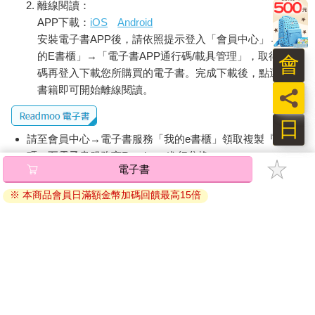
提醒您！！
西裝革履的牛馬，奔赴生活的磨難。
金石堂及銀行均不會請您操作ATM! 如接獲電話要求您前往
ATM提款機，請不要聽從指示，以免受騙上當！
每天出門如赤身，穿越疼
會
痛的針葉林。「為何」的答問，
購買須知：
漸成無用的核廢品。馴化是永續的惡習，人
使用金石堂電子書服務即為同意
金石堂電子書服務條款
。
員
戒不掉，她咬牙不求饒，如同默默忍受火鍋店的朝天椒。
電子書分為「金石堂(線上閱讀+APP)」及「Readmoo(兌換
日
她也不是沒想過，用靈魂換紅色法拉利；
碼)」兩種：
用野炊具煮麝香貓咖啡，小清新品味。
誰在乎，眾山可欺，只要人立於道德高地；
像一隻禿鷹，心安理得享受戰爭紅利。
將儲存於會員中心→電子書服務「我的e書櫃」，點選線上
閱讀直接開啟閱讀。
油門輕踩——大方進入以擾動為常態的世界，
線上閱讀：
她執意把沒半句真話的書帶進，深山，
建議使用Chrome、Microsoft Edge 有較佳的線上瀏覽效
找最初的樹退還。「喂？」
果， iOS 16 或以上版本，Android 6.0 以上版本，建議裝
手機，又一次響起，又一次感受詐騙的隨機，
置有6GB以上的記憶體，至少有 30 MB以上的容量。
像江湖術士許諾的花園城巿，像遠房親戚虛構的真理。
離線閱讀：
APP下載：
iOS
Android
車子開進迂迴的山路，她開始什麼都想不起，
安裝電子書APP後，請依照提示登入「會員中心」→「我
不再努力分辨枯樹與神木。在生和死