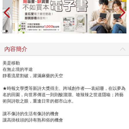
內容簡介
美是移動
在無止境的半途
靜看流星割破，灌滿麻藥的天空
★時報文學獎等新詩大獎得主、跨域創作者──袁紹珊，在以夢為
名的田園，向世界傳送一則則酸溜溜、嗆辣辣之世道隱喻；跨藝
術與詩歌之眼，重逢日常的都市山水。
讓不像詩的生活有像詩的機會
讓高掛枝頭的詩有熟和俗的機會