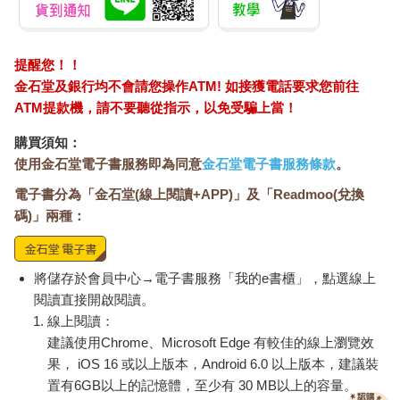
美是移動
在無止境的半途
靜看流星割破，灌滿麻藥的天空
Tamagotchi 塔麻歌子
日本±0 正負零｜12吋
【電
塔麻可吉 電子寵物 樂
DC電風扇 XQS－
是怎
園系列（熱帶橙果／極
Y620 象牙白
1850
3990
特價
元
特價
元
特價
5990
地冰雪）
〈酥山〉
加入購物車
加入購物車
車上廣播著鳥鳴。嚴冬了，加倍劑量的
喘息，在城巿需求急升。
工人高空，修剪有危害嫌疑的巨葉繁枝，
訂購/退換貨須知
同樣有不良嫌疑的少年，身穿短衣，在路邊，
吃一座高聳而繽紛的冰。
加入金石堂 LINE 官方帳號『完成綁定』，隨時掌握出貨動
誰在乎二、氧、化、碳的英文怎樣拼。
態：
甜的。她在紅綠燈前的空檔想起，人
間留戀的一切，渴望玫瑰，卻生為藤蔓；想起
苦心孤詣的約會，某年的花卉博覽；二手的床單；兵
不厭詐的水果攤；晉升的虛幻，綠
燈了——