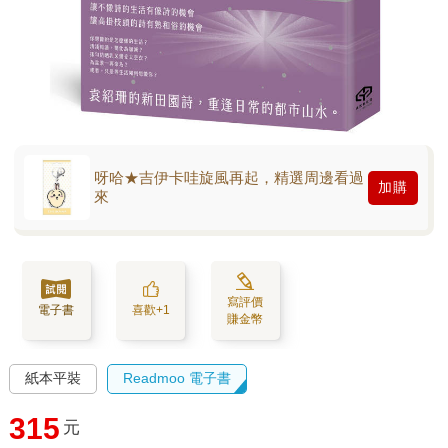
呀哈★吉伊卡哇旋風再起，精選周邊看過
加購
來
寫評價
電子書
喜歡+1
賺金幣
紙本平裝
Readmoo 電子書
315
元