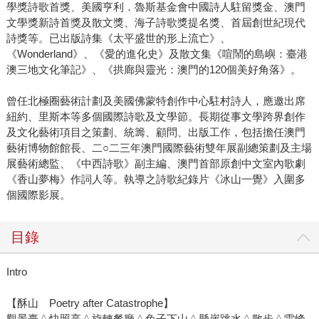
學獎詩歌首獎、美國亨利．魯斯基金會中國詩人駐留獎金、澳門
文學獎新詩首獎及散文獎、海子詩歌獎提名獎、首屆創世紀現代
詩獎等。已出版詩集《太平盛世的形上流亡》、
《Wonderland》、《愛的進化史》及散文集《喧鬧的島嶼：臺港
澳三地文化筆記》、《拱廊與靈光：澳門的120個美好角落》。
曾任北極圈藝術計劃及美國佛蒙特創作中心駐村詩人，應邀出席
紐約、里斯本等多個國際詩歌及文學節。長期從事文學跨界創作
及文化藝術項目之策劃、統籌、顧問、出版工作，包括擔任澳門
藝術博物館館長、二○二三年澳門國際藝術雙年展副總策劃及主場
展藝術總監、《中西詩歌》副主編、澳門首部原創中文室內歌劇
《香山夢梅》作詞人等。執導之詩歌紀錄片《冰山一覺》入圍多
個國際影展。
目錄
Intro
【酥山 Poetry after Catastrophe】
觀景臺△快照亭△旋轉餐廳△兔子下山△懸崖跳水△散步△雷峰