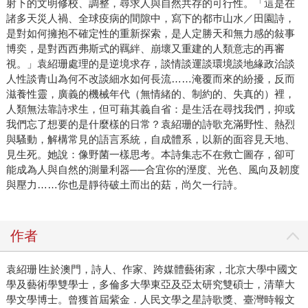
射下的文明修校、調整，尋求人與自然共存的可行性。「這是在
諸多天災人禍、全球疫病的間隙中，寫下的都巿山水／田園詩，
是對如何擁抱不確定性的重新探索，是人定勝天和無力感的敍事
博奕，是對西西弗斯式的羈絆、崩壞又重建的人類意志的再審
視。」袁紹珊處理的是逆境求存，談情談運談環境談地緣政治談
人性談青山為何不改談細水如何長流……淹覆而來的紛擾，反而
滋養性靈，廣義的機械年代（無情緒的、制約的、失真的）裡，
人類無法靠詩求生，但可藉其義自省：是生活在尋找我們，抑或
我們忘了想要的是什麼樣的日常？袁紹珊的詩歌充滿野性、熱烈
與騷動，解構常見的語言系統，自成體系，以新的面容見天地、
見生死。她說：像野菌一樣思考。本詩集志不在救亡圖存，卻可
能成為人與自然的測量利器──合宜你的溼度、光色、風向及韌度
與壓力……你也是靜待破土而出的菇，尚欠一行詩。
作者
袁紹珊∣生於澳門，詩人、作家、跨媒體藝術家，北京大學中國文
學及藝術學雙學士，多倫多大學東亞及亞太研究雙碩士，清華大
學文學博士。曾獲首屆紫金．人民文學之星詩歌獎、臺灣時報文