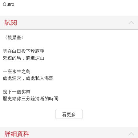
Outro
試閱
〈觀景臺〉
雲在白日投下煙霧彈
郊遊的鳥，躲進深山
一座永生之島
處處洞穴，處處私人海灘
投下一個劣幣
歷史給你三分鐘清晰的時間
有些爬蟲經過
看更多
有些重門深鎖
一個痴人向第九個太陽
詳細資料