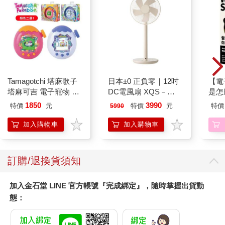
地球繼續公轉，我徹底自旋。
母親想天空，該是美食家的天堂。
於是她往西了，留我在東方。一道白光。
金石堂
金石堂
【電子書】櫻花莊的寵
【電子書】天使的任性
【電
〈兔子下山〉
物女孩（7.5）
羽翼（1）
感悟
150
55
特價
元
8
折
特價
元
7
折
久違的虎口。油漆未乾的誘捕
純真是偏愛
電子書
電子書
腳印較多的分岔路
抹掉全能全知
您可能會喜歡
砍斷一點年輪才像當代史
粗陶般的荒野，繁星結繩紀事
散髮而去
連拂衣也不用
欲望是永恆的開路先鋒