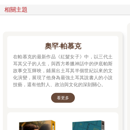
露齒不露齒
相關主題
反正，他們都判定我是不合格的女人
所有證件掛著中世紀祭壇畫的眼神
狀態：未婚；病歷：單身
重複曝光和鹵化銀膠片
光澤的特殊藥劑
奧罕‧帕慕克
包裹完美戀人和情深一片
修整得面目全非的數碼時代
在帕慕克的最新作品《紅髮女子》中，以三代土
我們決心做冷冽的產物，撥雲見日
耳其父子的人生，與西方希臘神話中的伊底帕斯
膜拜錯誤、缺憾，直至所有瞳孔
故事交互輝映，鋪展出土耳其半個世紀以來的文
充滿不確定與不誠實
化演變，展現了他身為最強土耳其說書人的小說
技藝，還有他對人、政治與文化的深刻關心。
金屬疲勞的週五適合一事無成，適合快件加急
適合獨自前來，坐姿端正
看更多
適合選擇刪除，適合偽裝情侶
適合強顏歡笑，凝視空虛
適合對世上那個
唯一能包容我所有不完美的人撇撇嘴