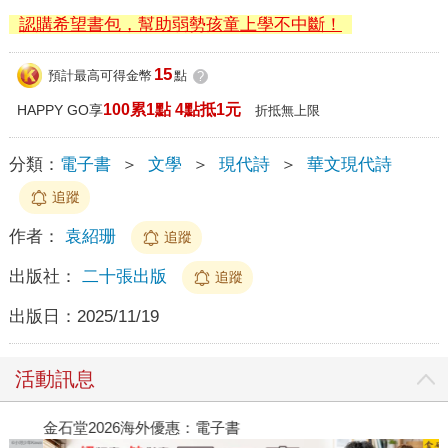
認購希望書包，幫助弱勢孩童上學不中斷！
15
預計最高可得金幣
點
?
100累1點 4點抵1元
HAPPY GO享
折抵無上限
分類：
電子書
＞
文學
＞
現代詩
＞
華文現代詩
追蹤
作者：
袁紹珊
追蹤
出版社：
二十張出版
追蹤
出版日：
2025/11/19
活動訊息
金石堂2026海外優惠：電子書