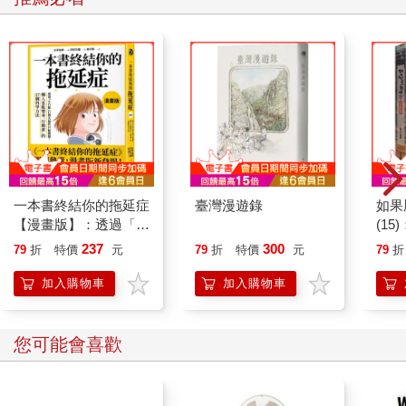
不可逾越。該死的牛頓第一定律。
她的永恆靜止，我不滅
的勻速直線運動。
此刻欠陽光，欠風雨淒迷，
光潔的銀盤堆滿新鮮牡蠣。
生活給我辣汁，給母親澆
檸檬汁。苦撐。溫柔過猶不及。
別問一切值得不值得。
一本書終結你的拖延症
臺灣漫遊錄
如果
當你成為母親，才能了解母親。
【漫畫版】：透過「小
(1
想忘記噪音，就成為噪音的一部分。
行動」打開大腦的行動
貓漫
237
300
79
折
特價
元
79
折
特價
元
79
折
想寫一本章回小說，還母親花團錦簇的一生。
開關，懶人也能變身
「行動派」的37個科
加入購物車
加入購物車
學方法
最大的倒數計時鐘，懸於半空，
我想留住此時，但萬物
推辭，沒有一年活得稱心如意……
其他人也看
伽利略釋放鋼珠，但找不到理想的斜體；
我坐上最快速的電梯，卻仍困於塵世。