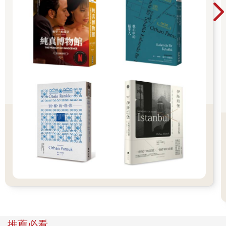
〈旋轉餐廳〉
跨年夜，我帶母親
到101層高的旋轉餐廳。
她說自助餐是二十世紀的偉大發明，
我點頭虛應。
地球自轉著，我曾想要自由
天際的感覺。
於是我往北了，留她在南方。一箱行囊。
人、餐點、桌椅，萬物無法靜止，
沉默與風景，殘忍地每半小時輪迴一次。
我和旋轉餐廳，皆是二十世紀
的糟糕發明。
我和母親對坐，像千年不腐的鋼筋混凝土。
巨大的鋼球在某處擺動，減緩世界的晃動幅度。
推薦必看