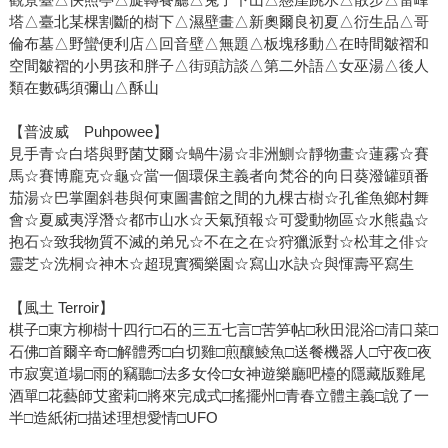
塔△臺北某棵割斷的樹下△濕壁畫△新奧爾良初夏△衍生品△哥
倫布墓△野蠻便利店△回音壁△無題△板塊移動△在時間皺褶和
空間皺褶的小男孩和胖子△街頭訪談△第二外語△女巫湯△後人
類在數碼須彌山△酥山
【普波威 Puhpowee】
見手青☆白塔與野菌艾爾☆蝸牛湯☆非洲鰂☆靜物畫☆蓮霧☆賽
馬☆賽博龐克☆龜☆當一個環保主義者向梵谷的向日葵潑罐頭番
茄湯☆巴掌圍斜巷與何東圖書館之間的九棵古樹☆孔雀魚鄉村舞
會☆夏威夷浮潛☆都巿山水☆天氣預報☆可愛動物區☆水熊蟲☆
抱石☆致我物質不滅的弟兄☆不在之在☆狩獵派對☆松茸之俳☆
靈芝☆洗桐☆神木☆超現實獨樂園☆寫山水訣☆與惲壽平寫生
【風土 Terroir】
棋子□東方柳樹十四行□石的三五七言□苦笋帖□秋田混浴□清口菜□
石佛□首爾辛奇□解體秀□白切雞□煎釀鯪魚□送餐機器人□守夜□夜
巿寂寞道場□雨的竊聽□法多女伶□女神遊樂廳吧檯的隱藏版雞尾
酒單□花藝師艾蜜莉□將來完成式□搖擺州□青春立體主義□說了一
半□造紙術□描述理想愛情□UFO