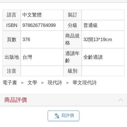
說完了夢，拉出滿弓
若無遠方，就手執一個萬花筒
語言
中文繁體
裝訂
若無未來，就在工業廢墟中仰望星空
ISBN
9786267784099
分級
普通級
商品規
頁數
376
32開13*19cm
格
〈快照亭〉
適讀年
出版地
台灣
全齡適讀
金屬疲勞的週五適合反抒情
齡
一道閃光，二度灼傷
請順手，帶走那些擠成一團的親暱
注音
級別
連道具也是多餘的
在最靠近幸福的瞬間，我們總是閉了眼睛
電子書
＞
文學
＞
現代詩
＞
華文現代詩
一道簾子，掩藏孤獨的鬼臉
商品評價
粗顆粒的時間，倒數著一張四格的畫面
借我希望借我鐐銬
借我造作與順其自然
寫評價
投幣重來
還是失去溫度的吻拍壞了的人生