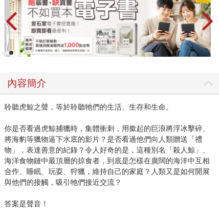
內容簡介
聆聽虎鯨之聲，等於聆聽牠們的生活、生存和生命。
你是否看過虎鯨捕獵時，集體衝刺，用撳起的巨浪將浮冰擊碎、
將海豹等獵物逼下水底的影片？是否看過他們向人類贈送「禮
物」，表達善意的紀錄？令人好奇的是，這種別名「殺人鯨」、
海洋食物鏈中最頂層的掠食者，到底是怎樣在廣闊的海洋中互相
合作、睡眠、玩耍、狩獵，維持自己的家庭？人類又是如何開展
與他們的接觸，吸引牠們接近交流？
答案是聲音！