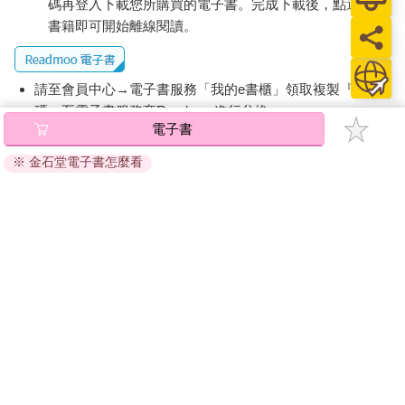
碼再登入下載您所購買的電子書。完成下載後，點選任一
書籍即可開始離線閱讀。
請至會員中心→電子書服務「我的e書櫃」領取複製『兌換
碼』至電子書服務商Readmoo進行兌換。
電子書
退換貨須知：
※ 金石堂電子書怎麼看
因版權保護，您在金石堂所購買的電子書僅能以金石堂專屬
的閱讀軟體開啟閱讀，無法以其他閱讀器或直接下載檔案。
依據「消費者保護法」第19條及行政院消費者保護處公告之
「通訊交易解除權合理例外情事適用準則」，非以有形媒介
提供之數位內容或一經提供即為完成之線上服務，經消費者
事先同意始提供。（如：電子書、電子雜誌、下載版軟體、
虛擬商品…等），
不受「網購服務需提供七日鑑賞期」的限
制
。為維護您的權益，建議您先使用「試閱」功能後再付款
購買。