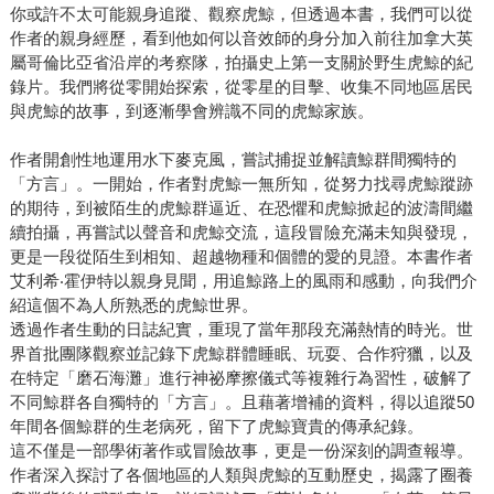
你或許不太可能親身追蹤、觀察虎鯨，但透過本書，我們可以從
作者的親身經歷，看到他如何以音效師的身分加入前往加拿大英
屬哥倫比亞省沿岸的考察隊，拍攝史上第一支關於野生虎鯨的紀
錄片。我們將從零開始探索，從零星的目擊、收集不同地區居民
與虎鯨的故事，到逐漸學會辨識不同的虎鯨家族。
作者開創性地運用水下麥克風，嘗試捕捉並解讀鯨群間獨特的
「方言」。一開始，作者對虎鯨一無所知，從努力找尋虎鯨蹤跡
的期待，到被陌生的虎鯨群逼近、在恐懼和虎鯨掀起的波濤間繼
續拍攝，再嘗試以聲音和虎鯨交流，這段冒險充滿未知與發現，
更是一段從陌生到相知、超越物種和個體的愛的見證。本書作者
艾利希‧霍伊特以親身見聞，用追鯨路上的風雨和感動，向我們介
紹這個不為人所熟悉的虎鯨世界。
透過作者生動的日誌紀實，重現了當年那段充滿熱情的時光。世
界首批團隊觀察並記錄下虎鯨群體睡眠、玩耍、合作狩獵，以及
在特定「磨石海灘」進行神祕摩擦儀式等複雜行為習性，破解了
不同鯨群各自獨特的「方言」。且藉著增補的資料，得以追蹤50
年間各個鯨群的生老病死，留下了虎鯨寶貴的傳承紀錄。
這不僅是一部學術著作或冒險故事，更是一份深刻的調查報導。
作者深入探討了各個地區的人類與虎鯨的互動歷史，揭露了圈養