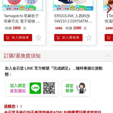
Tamagotchi 塔麻歌子
ERGOLINK 人因科技
【T
塔麻可吉 電子寵物 樂
SW210 2.01吋5ATM游
恆溫
園系列（熱帶橙果／極
泳心率血氧藍牙通話腕
肩/
1850
1090
特價
元
特價
元
1990
1290
地冰雪）
錶
加熱
膝熱
加入購物車
加入購物車
訂購/退換貨須知
加入金石堂 LINE 官方帳號『完成綁定』，隨時掌握出貨動
態：
提醒您！！
金石堂及銀行均不會請您操作ATM! 如接獲電話要求您前往