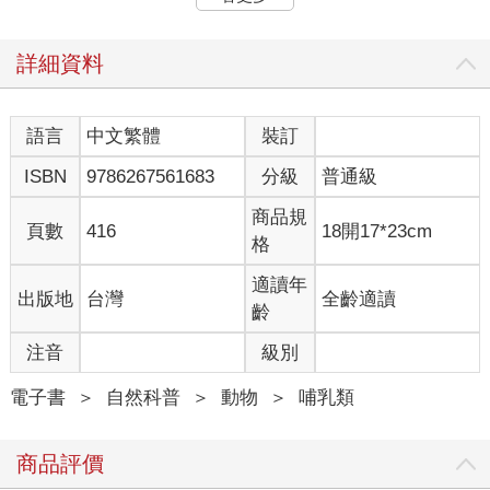
憶，他們該會有怎樣的心情，我只能夠想像。
對虎鯨來說，這一天就像夏日野餐，供應豐盛的鮭魚，可以趁機
休息放鬆、享受夏天和煦的風，看著年輕一代嬉鬧玩耍，感受家
詳細資料
人和鯨群成員的陪伴。同時，我們人類在吉庫米號上也與此相
仿。
今日我們所生活的世界，只需要幾次點擊，就能判讀居留型虎
語言
中文繁體
裝訂
鯨、遷徙型畢氏虎鯨、遠洋型虎鯨的鯨群狀態，不像一九七三
ISBN
9786267561683
分級
普通級
年，我們對這些鯨群幾乎一無所知。回到當時，研究人員必須組
織探險隊伍、實際在當地住上幾年，堅持反覆接觸每個鯨群，才
商品規
可能拍到鯨群成員的照片，評估鯨群狀態。事實上也得歸功於有
頁數
416
18開17*23cm
格
這些遍及各大洋域和內海、涵蓋虎鯨和其它鯨魚族群的鑑定照
片、水下錄音、基因樣本和汙染物樣本資料庫，今日才有助於研
適讀年
出版地
台灣
全齡適讀
究者監測族群動向、判定鯨魚的總體健康狀態及出生死亡率，提
齡
出愈來愈專門的科學問題。
常有人問我還想不想再度接近虎鯨，與虎鯨溝通交流，更深入瞭
注音
級別
解他們。從很多方面來看，能不能再更接近虎鯨好像已經不太重
要了，甚至對虎鯨稍嫌不敬。利用合成器和吹口哨與虎鯨交換聲
電子書
＞
自然科普
＞
動物
＞
哺乳類
音，在當年作為起點似乎不壞。但我對溝通交流的想法已有所改
變。我現在明白，溝通可以是單純安靜陪伴在側，不張揚、不引
商品評價
起注目，透過傾聽瞭解怎麼做才能幫助虎鯨，維護他們的健康與