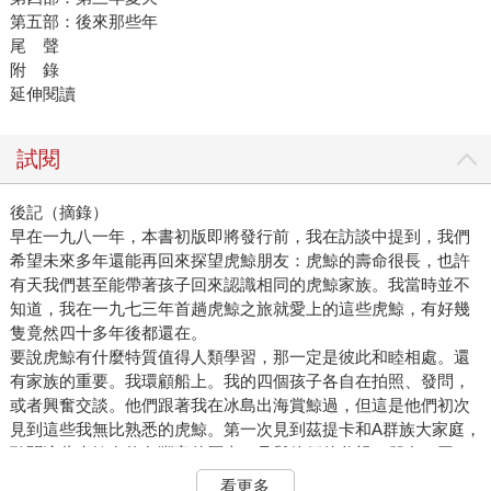
第五部：後來那些年
尾 聲
附 錄
延伸閱讀
試閱
後記（摘錄）
早在一九八一年，本書初版即將發行前，我在訪談中提到，我們
希望未來多年還能再回來探望虎鯨朋友：虎鯨的壽命很長，也許
有天我們甚至能帶著孩子回來認識相同的虎鯨家族。我當時並不
知道，我在一九七三年首趟虎鯨之旅就愛上的這些虎鯨，有好幾
隻竟然四十多年後都還在。
要說虎鯨有什麼特質值得人類學習，那一定是彼此和睦相處。還
有家族的重要。我環顧船上。我的四個孩子各自在拍照、發問，
或者興奮交談。他們跟著我在冰島出海賞鯨過，但這是他們初次
見到這些我無比熟悉的虎鯨。第一次見到茲提卡和A群族大家庭，
聽聞這些虎鯨有悠久豐富的歷史，且與他們的父親、朋友、同
事，乃至與過去數十年來接觸過北方群落的眾多人們共有許多回
看更多