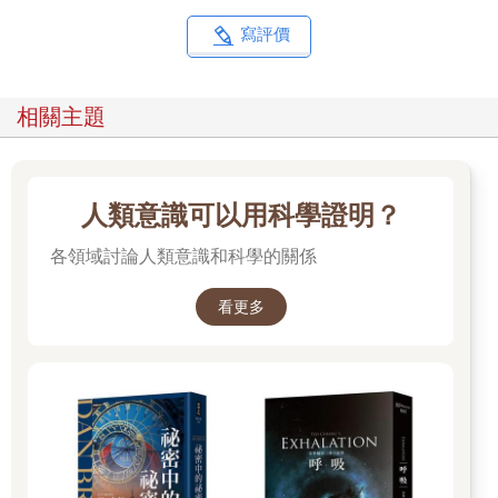
生存──把他們當作朋友，尊重他們、宣揚他們。比起直接與虎鯨
對話，我和我的許多同事在傾聽之後，選擇努力嘗試代替他們發
寫評價
聲。當然，我依然對虎鯨深感好奇，依然希望更瞭解他們。
但，假如海洋不再適合生物生存，這一切都將失去意義。因此在
尊重虎鯨及其它鯨魚朋友的生命，努力認識他們的同時，重點終
相關主題
歸還是得回到這件事：為了確保虎鯨時而面臨威脅的鯨群、族
群、生態型，乃至整個物種的存續，我們必須採取行動保護及維
護海洋的健康。海洋就是他們的家。
人類意識可以用科學證明？
各領域討論人類意識和科學的關係
看更多