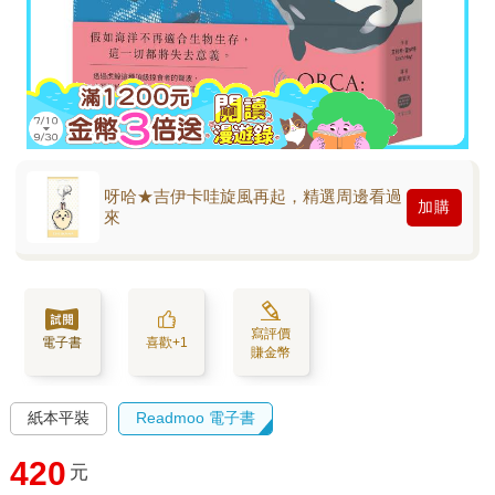
呀哈★吉伊卡哇旋風再起，精選周邊看過
加購
來
寫評價
電子書
喜歡+1
賺金幣
紙本平裝
Readmoo 電子書
420
元