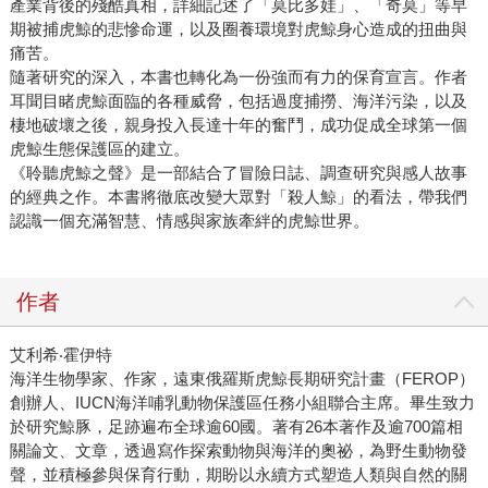
產業背後的殘酷真相，詳細記述了「莫比多娃」、「奇莫」等早
期被捕虎鯨的悲慘命運，以及圈養環境對虎鯨身心造成的扭曲與
痛苦。
隨著研究的深入，本書也轉化為一份強而有力的保育宣言。作者
耳聞目睹虎鯨面臨的各種威脅，包括過度捕撈、海洋污染，以及
棲地破壞之後，親身投入長達十年的奮鬥，成功促成全球第一個
虎鯨生態保護區的建立。
《聆聽虎鯨之聲》是一部結合了冒險日誌、調查研究與感人故事
的經典之作。本書將徹底改變大眾對「殺人鯨」的看法，帶我們
認識一個充滿智慧、情感與家族牽絆的虎鯨世界。
作者
艾利希‧霍伊特
海洋生物學家、作家，遠東俄羅斯虎鯨長期研究計畫（FEROP）
創辦人、IUCN海洋哺乳動物保護區任務小組聯合主席。畢生致力
於研究鯨豚，足跡遍布全球逾60國。著有26本著作及逾700篇相
關論文、文章，透過寫作探索動物與海洋的奧祕，為野生動物發
聲，並積極參與保育行動，期盼以永續方式塑造人類與自然的關