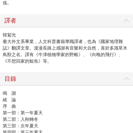
係。
譯者
韓絜光
臺大外文系畢業，人文科普書籍專職譯者，也為《國家地理雜
誌》翻譯文章。漫漫長路上感謝有音樂和大自然，喜於多識草木
鳥獸之名。譯有《牛津植物學家的野帳》、《向晚的飛行》、
《不想回家的鯨魚》等。
目錄
鳴 謝
緒 論
序 曲
第一部：第一年夏天
第二部：入秋轉冬
第三部：次年夏天
第四部：第三年夏天