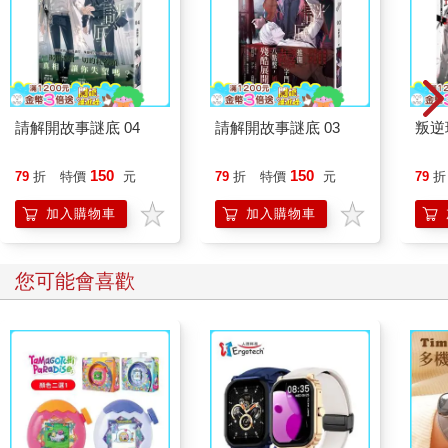
請解開故事謎底 04
請解開故事謎底 03
叛逆
150
150
79
折
特價
元
79
折
特價
元
79
折
加入購物車
加入購物車
您可能會喜歡