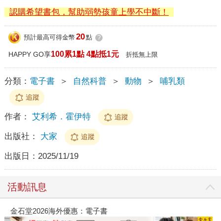
認購希望書包，幫助弱勢孩童上學不中斷！
20
預計最高可得金幣
點
?
100累1點 4點抵1元
HAPPY GO享
折抵無上限
分類：
電子書
＞
自然科普
＞
動物
＞
哺乳類
追蹤
作者：
艾利希．霍伊特
追蹤
出版社：
大家
追蹤
出版日：
2025/11/19
活動訊息
金石堂2026海外優惠：電子書