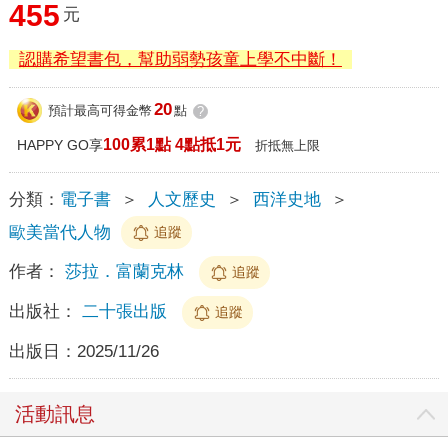
455
元
認購希望書包，幫助弱勢孩童上學不中斷！
20
預計最高可得金幣
點
?
100累1點 4點抵1元
HAPPY GO享
折抵無上限
分類：
電子書
＞
人文歷史
＞
西洋史地
＞
歐美當代人物
追蹤
作者：
莎拉．富蘭克林
追蹤
出版社：
二十張出版
追蹤
出版日：
2025/11/26
活動訊息