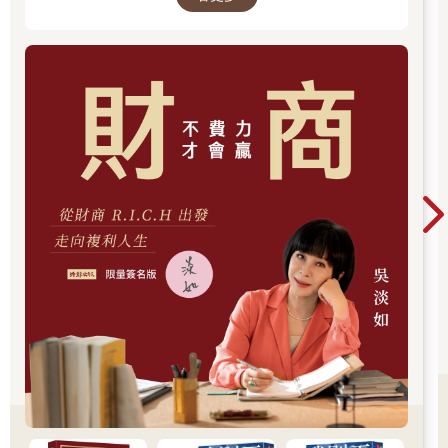
當複雜，而且篇幅很長。印刷費將會十分昂貴，代表著定價必須
過去，應對著現實人生的思索。
要高──等於一開始就有三項不利因素。不過，為一本食譜書冒
險，也會讓茱蒂絲在克諾夫出版社的名聲岌岌可危。她公開討好
阿弗雷的品味，可能會惹怒布蘭奇，此外，她還可能會被歸類為
不夠嚴肅，過度關心「女人的東西」。如果要有機會出版《法式
料理食譜》，茱蒂絲就需要社內的盟友，某個可以同時熱烈擁護
她和這本書的人。某個備受信任的資深男性。
安格斯・卡麥隆（Angus Cameron）於一九五九年進入克諾夫工
作，已經是出版界的老鳥。他曾先後待過鮑伯斯－梅里爾
（Bobbs-Merrill）和利特布朗（Little, Brown）兩間出版社，發行
過沙林傑（J. D. Salinger）、麗蓮・海爾曼（Lillian Hellman）和
伊夫林・沃（Evelyn Waugh）的作品。他在一九四三年成為利特
布朗出版社的總編輯。卡麥隆的著名事蹟是他多次為對的書冒
險，曾有人稱他為「美國最重要的圖書編輯」。他經常引發爭
論，因此在出版界贏得名聲，成為公認值得關注的人物，但也引
起冷戰時期共產主義獵巫者的注意。一九四七年，卡麥隆遭指控
支持反美國運動。他旗下的三十一名作者都一起被牽連入內。高
層告知他，如果想要保住飯碗，他從今以後所有的外部活動都必
須經過公司批准。他沒有聽從命令，反而選擇辭職。他先把妻小
帶到阿第倫達克山區（Adirondacks），接著又請一位叢林飛行員
載他們到阿拉斯加去避風頭，等待紅色恐慌（Red Scare）的風潮