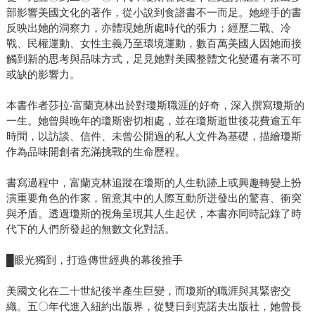
部影響美國文化的著作，從小說到食譜書不一而足。她經手的書
反映出她的洞察力，亦體現她所處時代的張力；經歷二戰、冷
戰、民權運動、女性主義乃至環境運動，數百萬美國人因她而接
觸到新的思考與品味方式，足見她對美國整體文化變遷有著不可
或缺的影響力。
本書作者莎拉‧富蘭克林出於對瓊斯職涯的好奇，深入撰寫瓊斯的
一生。她曾與晚年的瓊斯密切相處，並在瓊斯逝世後花費逾五年
時間，以訪談、信件、未曾公開過的私人文件為基礎，描繪瓊斯
作為品味開創者充滿挑戰的生命歷程。
書寫過程中，富蘭克林追蹤在瓊斯的人生軌跡上或興趣轉變上扮
演重要角色的作家，留意其中的人際互動所迸發出的驚喜、衝突
與矛盾。透過瓊斯的視角呈現其人生起伏，本書亦同時記錄了時
代下的人們所發起的無數文化對話。
█眼光獨到，打造傳世經典的幕後推手
美國文化在二十世紀後半產生巨變，而瓊斯的職涯與其緊密交
織。五〇年代進入紐約出版界，從雙日到克諾夫出版社，她曾長