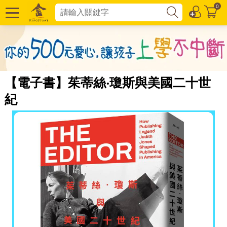
0
【電子書】茱蒂絲‧瓊斯與美國二十世
紀