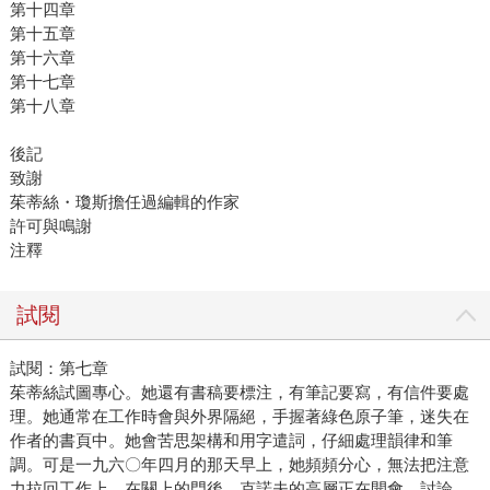
第十四章
第十五章
第十六章
第十七章
第十八章
後記
致謝
茱蒂絲・瓊斯擔任過編輯的作家
許可與鳴謝
注釋
試閱
試閱：第七章
茱蒂絲試圖專心。她還有書稿要標注，有筆記要寫，有信件要處
理。她通常在工作時會與外界隔絕，手握著綠色原子筆，迷失在
作者的書頁中。她會苦思架構和用字遣詞，仔細處理韻律和筆
調。可是一九六〇年四月的那天早上，她頻頻分心，無法把注意
力拉回工作上。在關上的門後，克諾夫的高層正在開會，討論