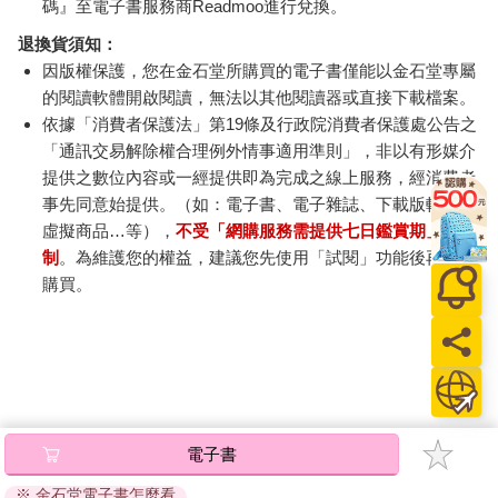
碼』至電子書服務商Readmoo進行兌換。
手。「當時撲天蓋地的訊息是，可憐的小女人沒有時間下廚，」
茱蒂絲告訴我，「而且下廚有損她的尊嚴。」廣告商將準備三餐
退換貨須知：
塑造成應該盡可能簡化和機械化的一項家事，如此女士才能離開
因版權保護，您在金石堂所購買的電子書僅能以金石堂專屬
廚房、翹腳休息、喝點小酒。食譜書也是這計謀的一部分。
的閱讀軟體開啟閱讀，無法以其他閱讀器或直接下載檔案。
一九五〇年，麥格勞希爾出版社（McGraw-Hill）和通用磨坊食品
依據「消費者保護法」第19條及行政院消費者保護處公告之
公司（General Mills）共同出版了《貝蒂・柯羅克的圖畫烹飪
「通訊交易解除權合理例外情事適用準則」，非以有形媒介
書》（Betty Crocker’s Picture Cook Book）。這本書立刻登上暢
提供之數位內容或一經提供即為完成之線上服務，經消費者
銷排行榜（至今已販售超過六千五百萬本，沒有任何食譜書比得
事先同意始提供。（如：電子書、電子雜誌、下載版軟體、
上這本書的銷售成就）。這本書教導美國女性如何餵飽孩子和待
虛擬商品…等），
不受「網購服務需提供七日鑑賞期」的限
客、廚房裡的省力訣竅，也建議如何設計、打造一間新廚房並為
制
。為維護您的權益，建議您先使用「試閱」功能後再付款
其添購設備用品。《貝蒂・柯羅克》一書承諾，通用磨坊的產品
購買。
和「最新的便捷技巧、設備及調理食品」會帶來「更多烹飪和家
政樂趣」。
這全都是行銷手段。《貝蒂・柯羅克》這類的食譜書背後的目的
不是要教導女性烹飪，而是要吸引她們購物。這方法確實有效。
在當時的美國，購物幾乎都是太太們作主。而戰後數年間，家電
和家具的花費增加了百分之兩百四十。這樣的願景並非所有人都
能企及；美國的農民、工匠和勞動階級的窮人，還有大多數的有
電子書
色人種，都沒有像受美國軍人權利法案幫助的白人中產階級一
樣，受益於階級向上流動。不過，對於那些有閒錢可花的人來
※ 金石堂電子書怎麼看