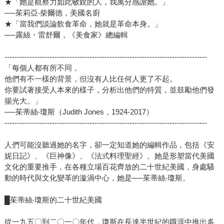
★「她是觀察力如此敏銳的人，我萬分感謝她。」
──茱莉亞‧柴爾德，美國名廚
★「當我們談論飲食革命，她就是革命本身。」
──露絲・雷舒爾，《美食家》總編輯
---------------------------------------------------------------------------------
「每個人都有所不同，
他們有不一樣的背景，但沒有人比任何人更了不起。
你要試著接受人本來的樣子，分析出他們的特質，並鼓勵他們發
揚光大。」
──茱蒂絲‧瓊斯（Judith Jones，1924-2017）
---------------------------------------------------------------------------------
人們可能沒聽過她的名字，卻一定知道她的編輯作品，包括《安
妮日記》、《巨神像》、《法式料理聖經》。她是形塑當代美國
文化的重要推手，在各種立場百花齊放的二十世紀美國，身處騷
動的時代與文化變革的漩渦中心，她是──茱蒂絲‧瓊斯。
█茱蒂絲‧瓊斯的二十世紀美國
從一九五〇到二〇一〇年代，瓊斯在長達半世紀的職涯中推出多