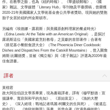
作。在教學之餘，也為《紐約時報》、《華盛頓郵報》、《國
家》雜誌、文學媒體「Literary Hub」等刊物及平臺撰稿，曾榮獲
2020-21年美國國家人文學術基金會公共學者獎助。現與她的雙胞
胎子女居於紐約州金斯頓市。
另編有《埃德娜・露易斯：與美國原創料理家的餐桌時光》
（Edna Lewis: At the Table with an American Original），是探討
露易斯這位「美國家庭烹飪教母」之貢獻的首部著作；合著有
《腓尼基小餐館食譜大全》（The Phoenicia Diner Cookbook:
Dishes and Dispatches From the Catskill Mountains），曾入圍詹
姆斯‧比爾德獎，並被《獨立報》與《君子雜誌》評選為2020年最
佳食譜書。
譯者
黃楷君
政大阿拉伯語文學系畢業，現為書籍譯者。譯有《穆罕默德：宣
揚謙卑、寬容與和平的先知》、《原始富足》、《漁的大歷
史》、《深入絕境：戰地記者瑪麗‧柯爾文的生與死》、《被遺忘
的中亞》、《地獄的難題》等書，並曾合著《吹過島嶼的歌》、