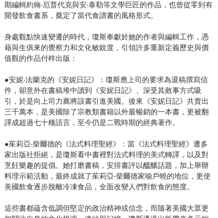
期編輯約翰‧厄普代克與安‧泰勒等文學巨匠的作品，也曾從零到有
開發飲食書系，奠定了當代食譜書的風格形式。
身處觀點快速變遷的時代，瓊斯奉獻於她的作者與編輯工作，憑
藉與生俱來的覺察力和文化敏銳度，引領許多重新定義歷史與價
值觀的作品付梓出版：
●安妮‧法蘭克的《安妮日記》：瓊斯應上司的要求為退稿撰寫信
件，卻意外在書稿堆中讀到《安妮日記》、深受其敘事方式吸
引，於是向上司力薦將該書引進美國。後來《安妮日記》共賣出
三千萬本，是美國除了宗教類書籍以外最暢銷的一本書，更被翻
譯成超過七十種語言，至今仍是二戰時期的經典著作。
●茱莉亞‧柴爾德的《法式料理聖經》：當《法式料理聖經》遭多
家出版社拒絕，是瓊斯看中書裡對法式料理的美式轉譯，以及對
烹飪樂趣的提倡。她打磨書稿，安排書評以醞釀話題，加上舉辦
料理示範活動，最終成就了茱莉亞‧柴爾德家喻戶曉的地位，更使
美國飲食逐步脫離冷凍食品，全面改變人們對飲食的態度。
這些書都蘊含低調但堅定的政治精神或信念，而隨著美國大眾更