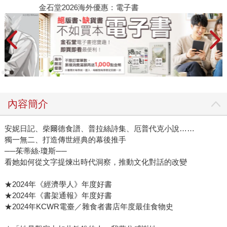
金石堂2026海外優惠：電子書
內容簡介
安妮日記、柴爾德食譜、普拉絲詩集、厄普代克小說……
獨一無二、打造傳世經典的幕後推手
──茱蒂絲‧瓊斯──
看她如何從文字提煉出時代洞察，推動文化對話的改變
★2024年《經濟學人》年度好書
★2024年《書架通報》年度好書
★2024年KCWR電臺／雜食者書店年度最佳食物史