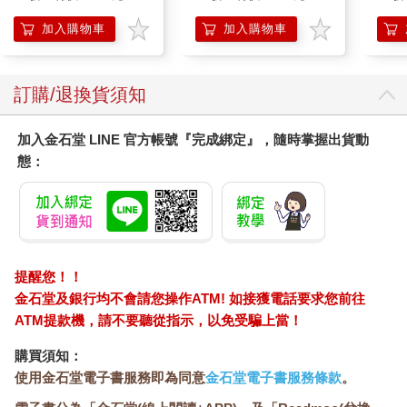
茱蒂絲把《法式料理食譜》交給卡麥隆，請他誠實回饋意見。她
加入購物車
加入購物車
做好失望的心理準備，但結果她根本不需要擔心。和茱蒂絲一
樣，安格斯看到這本書後深受震撼。「在渴望精進廚藝又身為編
輯的我看來，」卡麥隆在他的審稿報告中寫道，「儘管我還沒有
實際嘗試過書中的食譜，但這本書是我看過最實用的法式料理
訂購/退換貨須知
書。就我所知，這幾位作者做的事史無前例……我深信這本書會
賣到供不應求。」卡麥隆一頁接著一頁詳細寫著他對這本書的信
加入金石堂 LINE 官方帳號『完成綁定』，隨時掌握出貨動
心，為其理想辯護。
態：
四月的那場編輯會議，茱蒂絲在辦公桌前焦急等待時，卡麥隆正
慷慨激昂地推銷這本書，重申他在書面報告中的賣力推薦。他
說，這本書是驚人的成就，簡直無與倫比。至於資金方面，卡麥
隆不認為製作成本高昂和連帶導致的高零售定價會妨礙銷售。卡
麥隆大力主張，克諾夫出版社應該簽下這本書，並交由茱蒂絲負
責。
提醒您！！
卡麥隆滔滔不絕時，布蘭奇・克諾夫氣得坐立難安。茱蒂絲是她
金石堂及銀行均不會請您操作ATM! 如接獲電話要求您前往
的人，而布蘭奇最不需要的就是某本愚蠢的食譜書占用她的執行
ATM提款機，請不要聽從指示，以免受騙上當！
編輯的時間。最後，布蘭奇終於受夠了，她推開自己的椅子，氣
呼呼地離開會議室。會議一瞬間陷入沉默，接著阿弗雷・克諾夫
購買須知：
開口說話。「好吧，」他生硬地說，鬍子的兩端露出一抹微笑，
使用金石堂電子書服務即為同意
金石堂電子書服務條款
。
「我們就給瓊斯女士一個機會試試吧！」