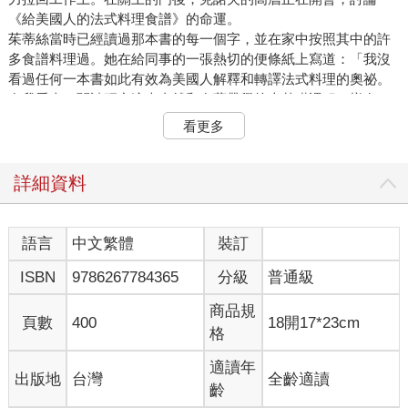
《給美國人的法式料理食譜》的命運。
茱蒂絲當時已經讀過那本書的每一個字，並在家中按照其中的許
多食譜料理過。她在給同事的一張熱切的便條紙上寫道：「我沒
看過任何一本書如此有效為美國人解釋和轉譯法式料理的奧祕。
在我看來，閱讀研究這本書就和在藍帶學校上基礎課程一樣有
用。」茱蒂絲認為霍頓出版社拒絕這本書是鑄下大錯。她知道三
看更多
位美食家正在做一件大事。了不起的大事。茱蒂絲告訴我：「我
想，如果我這麼喜歡和想要學習，一定有其他人和我一樣。」茱
蒂絲認為克諾夫應該出版這本書，而她希望由她擔任編輯。可是
詳細資料
必須由其他人代表她提案。
雖然茱蒂絲已經在克諾夫出版社工作超過三年，但她仍未自己單
獨受邀討論投稿或購買版權事宜。「我甚至沒有參加編輯會
語言
中文繁體
裝訂
議，」她告訴我，「我還稱不上是──」她暫停了一下，尋找適切
ISBN
9786267784365
分級
普通級
的用詞，「『成熟的編輯』。我當時不算年輕了，但大家都傾向
把我當成祕書。他們就是這麼稱呼我的。」於是茱蒂絲無助地坐
商品規
在她的辦公桌前，等著聽她的幾位主管對《法式料理食譜》的裁
頁數
400
18開17*23cm
格
決。
茱蒂絲知道她爭取出版這本食譜書會面臨什麼事。雖然她知道她
適讀年
出版地
台灣
全齡適讀
的性別肯定幫不上忙，但這不只是她被認為太過資淺或她是女性
齡
的問題。茱蒂絲告訴我，身為在出版界的女性，「你會被打