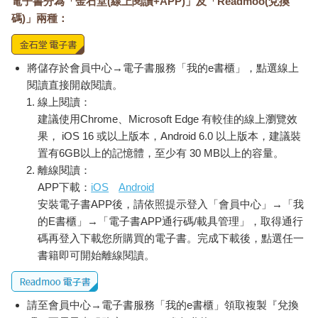
電子書分為「金石堂(線上閱讀+APP)」及「Readmoo(兌換
卡麥隆告訴茱蒂絲這個消息時，她歡欣鼓舞。她馬上寫信給茱莉
亞・柴爾德。「我們公司剛批准了對柴爾德、貝克和貝賀托勒作
碼)」兩種：
品的出版提案。」克諾夫出版社出價一千五百美元購買這本書的
版權，是霍頓出版社的兩倍。茱蒂絲反覆提到這本書多麼精采，
但也在信中強調他們離準備付印還有段距離。團隊還有大量的工
將儲存於會員中心→電子書服務「我的e書櫃」，點選線上
作要做。
閱讀直接開啟閱讀。
茱莉亞是代表三位美食家的主要通信人，她表示她非常開心克諾
線上閱讀：
夫出版社簽下這本書，並提到她對於茱蒂絲已經按照書中食譜試
建議使用Chrome、Microsoft Edge 有較佳的線上瀏覽效
煮感到驚喜。柴爾德說：「這代表我們的溝通是有實質意義
果， iOS 16 或以上版本，Android 6.0 以上版本，建議裝
的。」然而，柴爾德顯然還不太清楚她們的新編輯打算修改的幅
置有6GB以上的記憶體，至少有 30 MB以上的容量。
度。「我們無疑在一個月內就能準備好最終版書稿給你，」柴爾
離線閱讀：
德於一九六〇年五月寫道，「我現在就著手處理。」
APP下載：
iOS
Android
安裝電子書APP後，請依照提示登入「會員中心」→「我
• • •
的E書櫃」→「電子書APP通行碼/載具管理」，取得通行
到了一九六〇年，美國的消費者文化正試圖說服美國女性不要從
碼再登入下載您所購買的電子書。完成下載後，點選任一
零開始做菜──尤其是針對中產階級白人女性，那時中產階級正快
書籍即可開始離線閱讀。
速擴張。一九五三年的《君子雜誌》（Esquire）打趣寫道：「準
備和規劃一天三餐會讓媽媽非常厭煩。」戰後的消費主義文化承
諾我們將會進入前所未有的悠閒時代，並靠著預先包裝和加熱即
請至會員中心→電子書服務「我的e書櫃」領取複製『兌換
食的食品來實現。公司推銷新型家電時，將之定位成額外的幫