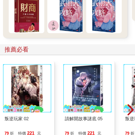
平息。從一九五二年春季至九月，他們一家人都在布魯克斯山
（Brooks Range）生活，與世隔絕。卡麥隆善用他捕魚、狩獵和
烹飪的技術；他捕撈白身魚，販售給當地的原住民族，像對待貴
族般餵飽他的家人。卡麥隆於一九五〇年代中期回歸出版業，被
視為出版業的勝利和自由言論戰勝審查制度的證明。對克諾夫出
版社來說，延攬到安格斯・卡麥隆是一大成功。
茱蒂絲觀察著安格斯・卡麥隆如何對付資深編輯。她特別敬佩他
推薦必看
能在阿弗雷心情不好時和他溝通。「安格斯懂很多，也對許多事
感興趣。」茱蒂絲告訴我。「他非常優秀，是位真正博學又全能
的男士。」
茱蒂絲和安格斯成為好友，經常共進午餐，談論書、美食和葡萄
酒。但安格斯不僅熱愛美食和烹飪。他也瞭解食譜書。在鮑伯斯
－梅里爾出版社時，卡麥隆一九三六年協助推出厄爾瑪・隆鮑爾
（Irma S. Rombauer）的《廚藝之樂》（Joy of Cooking）的第一
個普及版本，這本書至今仍是史上最暢銷的食譜書之一。在利特
布朗出版社時，他曾發行蒂昂・盧卡斯（Dione Lucas）的作品，
她是餐廳老闆，一九四二年曾在曼哈頓創立藍帶學校。多年來，
盧卡斯都被視為美國最重要的法餐教師，而她本人則是紐約小眾
叛逆玩家 02
請解開故事謎底 05
叛逆
美食圈的核心人物。因此，茱蒂絲發現她在三位美食家的書中挖
到寶藏時，她知道安格斯・卡麥隆是她求助的最佳人選。
221
221
79
折
特價
元
79
折
特價
元
79
折