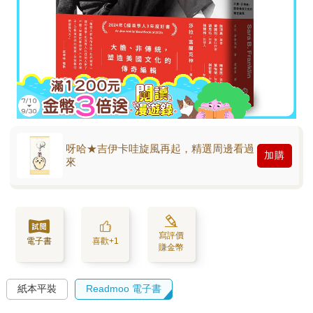
呀哈★吉伊卡哇旋風再起，精選周邊看過
加購
來
寫評價
電子書
喜歡+1
賺金幣
紙本平裝
Readmoo 電子書