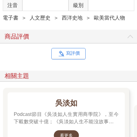
壓」。還有個問題是，克諾夫出版社對食譜書並不真的感興趣。
注音
級別
幾間大出版社都是如此。儘管在茱蒂絲的經驗中，廚房是個愉
悅、實驗、創意參與和玩樂的地方，但就像日復一日的家庭烹飪
電子書
＞
人文歷史
＞
西洋史地
＞
歐美當代人物
工作本身，食譜書這個文類也被藐視、貶低或完全忽視。食譜書
的作者不被認為是真正的作家，食譜書的主題和形式也被明確認
商品評價
定不屬於文學範疇。
儘管食譜書遭受諸多偏見，茱蒂絲仍看見一絲希望。阿弗雷・克
諾夫對飲食和生活十分講究，也自認是美食家。他是紐約葡萄酒
寫評價
和美食協會（Wine and Food Society of New York）的創會會長，
也會在他位於紐約州帕切斯（Purchase）的鄉村宅邸舉辦赫赫有
名的晚宴。他對食物的興趣偶爾也會顯現在他的工作上。一九三
相關主題
〇年，他曾出版安德列・西蒙（André Simon）的《美好生活的藝
術》（The Art of Good Living）。克諾夫出版社也製作過幾本關於
釀造葡萄酒的書。另一方面，布蘭奇・克諾夫則幾乎不吃東西，
肯定也不下廚。她對食譜書和美食這一更廣泛的主題興趣缺缺
吳淡如
（但有個例外是，她出版了英國飲食作家伊麗莎白・大衛
〔Elizabeth David〕的《義大利菜》〔Italian Food〕，這本書和
Podcast節目《吳淡如人生實用商學院》，至今
《法式料理食譜》一樣，也是透過艾維絲・德沃托來到克諾夫出
下載數突破十億；《吳淡如人生不能沒故事》也
版社）。
突破1億人以上。她擅長用貼近生活的語言，解
出版《法式料理食譜》，在各方面都是風險。這本書在技術上相
看更多
讀歷史中的權力運作與人性選擇，讓看似遙遠的