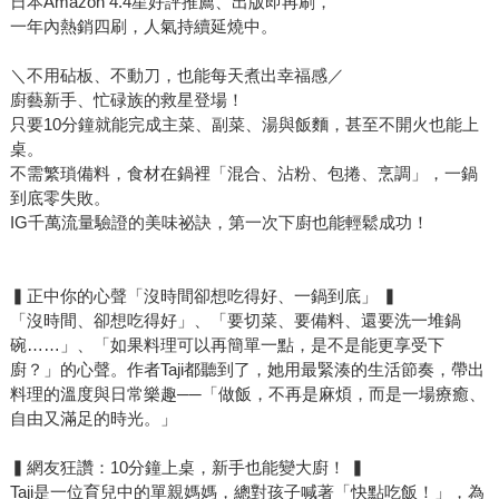
日本Amazon 4.4星好評推薦、出版即再刷，
一年內熱銷四刷，人氣持續延燒中。
＼不用砧板、不動刀，也能每天煮出幸福感／
廚藝新手、忙碌族的救星登場！
只要10分鐘就能完成主菜、副菜、湯與飯麵，甚至不開火也能上
桌。
不需繁瑣備料，食材在鍋裡「混合、沾粉、包捲、烹調」，一鍋
到底零失敗。
IG千萬流量驗證的美味祕訣，第一次下廚也能輕鬆成功！
▍正中你的心聲「沒時間卻想吃得好、一鍋到底」 ▍
「沒時間、卻想吃得好」、「要切菜、要備料、還要洗一堆鍋
碗……」、「如果料理可以再簡單一點，是不是能更享受下
廚？」的心聲。作者Taji都聽到了，她用最緊湊的生活節奏，帶出
料理的溫度與日常樂趣──「做飯，不再是麻煩，而是一場療癒、
自由又滿足的時光。」
▍網友狂讚：10分鐘上桌，新手也能變大廚！ ▍
Taji是一位育兒中的單親媽媽，總對孩子喊著「快點吃飯！」，為