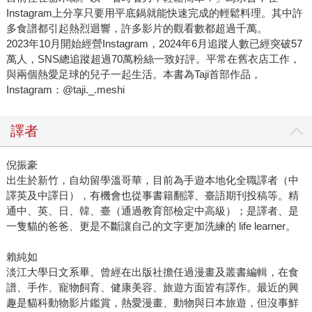
Instagram上分享只要用平底鍋就能快速完成的輕鬆料理。其中許
多食譜都引起熱烈迴響，許多影片的觀看數都超過千萬。
2023年10月開始經營Instagram，2024年6月追蹤人數已經突破57
萬人，SNS總追蹤超過70萬粉絲一致好評。平常在舊衣店工作，
與兩個熱愛足球的兒子一起生活。本書為Taji首部作品，
Instagram：@taji._.meshi
譯者
倪振豪
出生於新竹，自幼留學溫哥華，目前為手遊本地化全職譯者（中
譯英及中譯日），有機會也從事書籍翻譯、臺語期刊投稿等。精
通中、英、日、韓、臺（通過教育部檢定中高級）；是譯者、是
一隻貓的爸爸、更是不斷讓自己的文字更加洗練的 life learner。
賴純如
淡江大學日文系畢。曾經在出版社擔任過漫畫及叢書編輯，在食
譜、手作、寵物飼育、健康美容、旅遊方面皆有譯作。最近的興
趣是貓科動物影片鑑賞，熱愛漫畫、動物與日本旅遊，但沒事鮮