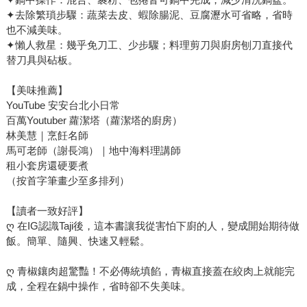
✦去除繁瑣步驟：蔬菜去皮、蝦除腸泥、豆腐瀝水可省略，省時
也不減美味。
✦懶人救星：幾乎免刀工、少步驟；料理剪刀與廚房刨刀直接代
替刀具與砧板。
【美味推薦】
YouTube 安安台北小日常
百萬Youtuber 蘿潔塔（蘿潔塔的廚房）
林美慧｜烹飪名師
馬可老師（謝長鴻）｜地中海料理講師
租小套房還硬要煮
（按首字筆畫少至多排列）
【讀者一致好評】
ღ 在IG認識Taji後，這本書讓我從害怕下廚的人，變成開始期待做
飯。簡單、隨興、快速又輕鬆。
ღ 青椒鑲肉超驚豔！不必傳統填餡，青椒直接蓋在絞肉上就能完
成，全程在鍋中操作，省時卻不失美味。