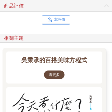
喜歡單色調的我，所以使用的餐具和料理器具也很自然地都是單
商品評價
色調。我喜歡的原因在於，白、黑、灰這三個顏色的器皿不僅能
襯托料理，也可以營造出沉穩的氛圍。在我居住的栃木縣有一種
叫做益子燒的陶器非常有名，我也很喜歡，常常會與朋友去益子
寫評價
逛街，購買喜歡的器皿。
◎美甲小確幸時光
相關主題
做美甲可以讓我心情愉悅，也可以提升日常的動力。對自己來
說，美甲是一件非常重要的事。我有時也會去美甲店讓人做指
甲，但是平時都是自己來。因為做家事常常會碰到水，所以比起
彩繪指甲，我更喜歡不容易剝落的凝膠指甲。當孩子們睡著後，
吳秉承的百搭美味方程式
我就會邊看電視邊做指甲，享受小確幸時間。
◎媽媽傳下來的縫紉機
看更多
這台縫紉機是媽媽傳下來，是她在30年前買的，現在還沒退休，
堪稱老當益壯。我目前在一家叫做「 portevintage」 的線上舊衣
店任職，店裡販售以軍裝外套改造而成的包包，就是用這台縫紉
機一針一線、用心縫製而成的。令人欣慰的是，顧客們都很喜
歡，成了店裡的人氣商品。