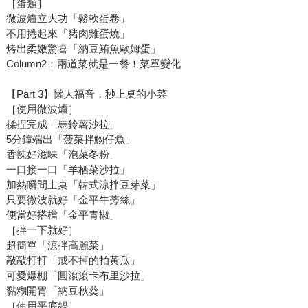
［蛋類］
微波爐立大功「鬆軟蛋卷」
不用捲起來「豬肉雞蛋燒」
烤出柔嫩驚喜「納豆鮪魚歐姆蛋」
Column2：兩道菜就是一餐！菜單變化
【Part 3】懶人福音，秒上桌的小菜
［使用微波爐］
揉捏完成「馬鈴薯沙拉」
5分鐘端出「菠菜拌魩仔魚」
香辣好滋味「泡菜冬粉」
一口接一口「羊栖菜沙拉」
加熱瞬間上桌「韓式涼拌豆芽菜」
只要微波就好「金平牛蒡絲」
便當好搭檔「金平青椒」
［拌一下就好］
超簡單「涼拌高麗菜」
敲敲打打「戒不掉的拍黃瓜」
可愛爆棚「圓滾滾卡布里沙拉」
黏糊開胃「納豆秋葵」
［使用平底鍋］