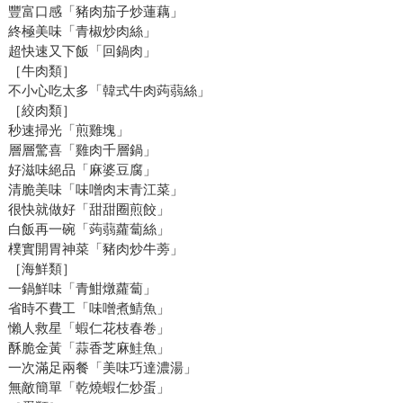
豐富口感「豬肉茄子炒蓮藕」
終極美味「青椒炒肉絲」
超快速又下飯「回鍋肉」
［牛肉類］
不小心吃太多「韓式牛肉蒟蒻絲」
［絞肉類］
秒速掃光「煎雞塊」
層層驚喜「雞肉千層鍋」
好滋味絕品「麻婆豆腐」
清脆美味「味噌肉末青江菜」
很快就做好「甜甜圈煎餃」
白飯再一碗「蒟蒻蘿蔔絲」
樸實開胃神菜「豬肉炒牛蒡」
［海鮮類］
一鍋鮮味「青魽燉蘿蔔」
省時不費工「味噌煮鯖魚」
懶人救星「蝦仁花枝春卷」
酥脆金黃「蒜香芝麻鮭魚」
一次滿足兩餐「美味巧達濃湯」
無敵簡單「乾燒蝦仁炒蛋」