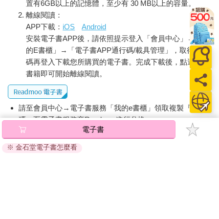
置有6GB以上的記憶體，至少有 30 MB以上的容量。
離線閱讀：
APP下載：
iOS
Android
安裝電子書APP後，請依照提示登入「會員中心」→「我
的E書櫃」→「電子書APP通行碼/載具管理」，取得通行
碼再登入下載您所購買的電子書。完成下載後，點選任一
書籍即可開始離線閱讀。
請至會員中心→電子書服務「我的e書櫃」領取複製『兌換
碼』至電子書服務商Readmoo進行兌換。
電子書
退換貨須知：
※ 金石堂電子書怎麼看
因版權保護，您在金石堂所購買的電子書僅能以金石堂專屬
的閱讀軟體開啟閱讀，無法以其他閱讀器或直接下載檔案。
依據「消費者保護法」第19條及行政院消費者保護處公告之
「通訊交易解除權合理例外情事適用準則」，非以有形媒介
提供之數位內容或一經提供即為完成之線上服務，經消費者
事先同意始提供。（如：電子書、電子雜誌、下載版軟體、
虛擬商品…等），
不受「網購服務需提供七日鑑賞期」的限