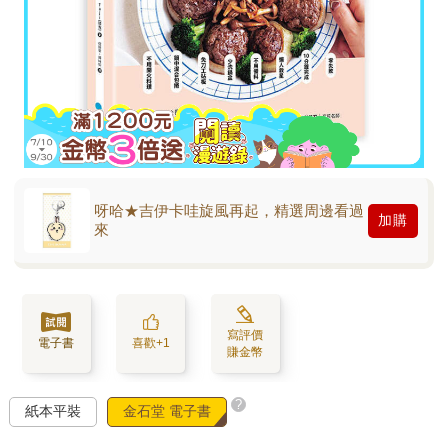
呀哈★吉伊卡哇旋風再起，精選周邊看過
加購
來
寫評價
電子書
喜歡+1
賺金幣
?
紙本平裝
金石堂 電子書