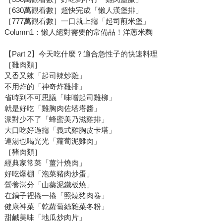
［630萬觀看數］超快完成「懶人漢堡排」
［777萬觀看數］一口就上癮「起司煎米堡」
Column1：懶人絕對需要的常備品！洋蔥米麴
【Part 2】今天吃什麼？適合急性子的快速料理
［雞肉類］
又香又辣「起司辣炒雞」
不用炸的「神奇炸雞排」
省時到不可思議「味噌起司雞柳」
就是好吃「雞胸肉佐塔塔醬」
派對少不了「蜂蜜美乃滋雞排」
大口吃好過癮「義式雞胸皮卡塔」
連湯也喝光光「蘿蔔泥雞肉」
［豬肉類］
經典家常菜「薑汁燒肉」
好吃爆棚「泡菜豬肉炒蛋」
營養滿分「山藥泥鐵板燒」
在鍋子裡捲一捲「照燒豬肉卷」
健康神菜「乾蘿蔔絲雜菜冬粉」
甜鹹美味「地瓜炒肉片」