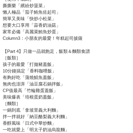
撕撕樂「繽紛炒菠菜」
懶人極品「茄子鮪魚佐起司」
簡單又美味「快炒小松菜」
想要大口享用「蒜香奶油菇」
家常必備「高麗菜鮪魚炒蛋」
Column3：小朋友的最愛！年糕起司披薩
【Part 4】只做一品就飽足，飯類＆麵類食譜
［飯類］
孩子的最愛「打拋豬蓋飯」
10分鐘搞定「香料咖哩飯」
有夠好吃「蒲燒鯖魚蓋飯」
無肉也澎湃「油豆腐石鍋拌飯」
CP值最高「竹輪雞蛋蓋飯」
美味爆表「培根蛋奶蓋飯」
［麵類］
一鍋到底「拿坡里義大利麵」
拌一拌就好「納豆酪梨義大利麵」
香醇風味「日式中華炒麵」
一吃就愛上「明太子奶油烏龍麵」