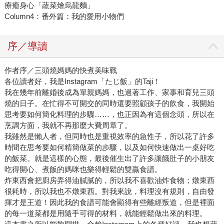
療癒身心「蔬菜燴烏龍麵」
Column4：番外篇：我的愛用小物們
序／導讀
作者序／三頭燒媽媽的快煮美味戰
各位讀者好，我是Instagram「たじ飯」的Taji！
我在幾年前離婚後成為單親媽媽，也過著工作、家事和育兒三頭
燒的日子。在忙得不可開交的同時還要照顧孩子的飲食，我開始
思考要如何簡化料理的步驟……，也正因為有這個念頭，所以在
烹調方面，我就不再那麼大費周章了。
我雖然是懶人者，但同時也是重視效率的急性子，所以花了許多
時間在思考要如何精簡做菜的步驟，以及如何快速做出一桌好吃
的飯菜。就是這樣的心態，最後催生出了許多讓餓肚子的小朋友
吃得開心、煮飯的媽咪也樂得輕鬆的雙贏食譜。
炸東西會把廚房弄得油膩膩的，所以我不喜歡油炸食物；燉東西
很耗時，所以我也不燉東西。對我來說，料理沒有規則，自由發
揮才是王道！因此我的食譜可能會顯得有些離經叛道，但是裡面
的每一道菜都是用隨手可得的材料，就能輕鬆做出來的料理。