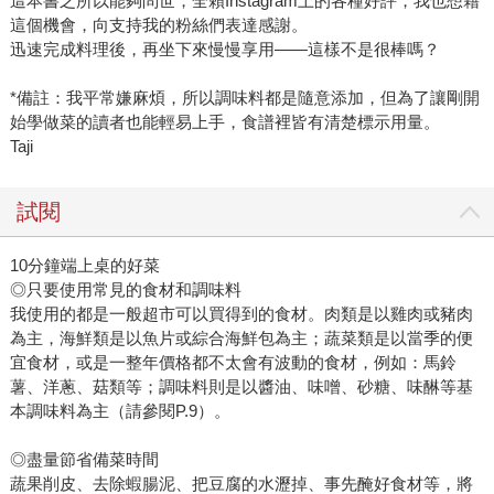
這本書之所以能夠問世，全賴Instagram上的各種好評，我也想藉
這個機會，向支持我的粉絲們表達感謝。
迅速完成料理後，再坐下來慢慢享用——這樣不是很棒嗎？
*備註：我平常嫌麻煩，所以調味料都是隨意添加，但為了讓剛開
始學做菜的讀者也能輕易上手，食譜裡皆有清楚標示用量。
Taji
試閱
10分鐘端上桌的好菜
◎只要使用常見的食材和調味料
我使用的都是一般超市可以買得到的食材。肉類是以雞肉或豬肉
為主，海鮮類是以魚片或綜合海鮮包為主；蔬菜類是以當季的便
宜食材，或是一整年價格都不太會有波動的食材，例如：馬鈴
薯、洋蔥、菇類等；調味料則是以醬油、味噌、砂糖、味醂等基
本調味料為主（請參閱P.9）。
◎盡量節省備菜時間
蔬果削皮、去除蝦腸泥、把豆腐的水瀝掉、事先醃好食材等，將