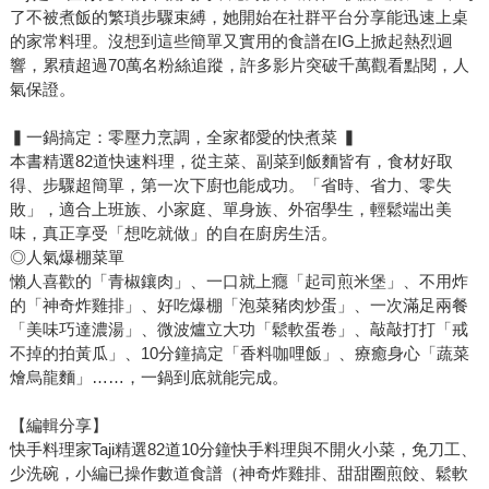
了不被煮飯的繁瑣步驟束縛，她開始在社群平台分享能迅速上桌
的家常料理。沒想到這些簡單又實用的食譜在IG上掀起熱烈迴
響，累積超過70萬名粉絲追蹤，許多影片突破千萬觀看點閱，人
氣保證。
▍一鍋搞定：零壓力烹調，全家都愛的快煮菜 ▍
本書精選82道快速料理，從主菜、副菜到飯麵皆有，食材好取
得、步驟超簡單，第一次下廚也能成功。「省時、省力、零失
敗」，適合上班族、小家庭、單身族、外宿學生，輕鬆端出美
味，真正享受「想吃就做」的自在廚房生活。
◎人氣爆棚菜單
懶人喜歡的「青椒鑲肉」、一口就上癮「起司煎米堡」、不用炸
的「神奇炸雞排」、好吃爆棚「泡菜豬肉炒蛋」、一次滿足兩餐
「美味巧達濃湯」、微波爐立大功「鬆軟蛋卷」、敲敲打打「戒
不掉的拍黃瓜」、10分鐘搞定「香料咖哩飯」、療癒身心「蔬菜
燴烏龍麵」……，一鍋到底就能完成。
【編輯分享】
快手料理家Taji精選82道10分鐘快手料理與不開火小菜，免刀工、
少洗碗，小編已操作數道食譜（神奇炸雞排、甜甜圈煎餃、鬆軟