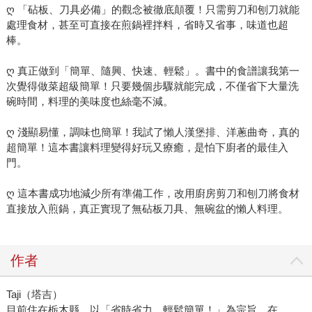
ღ 「砧板、刀具必備」的觀念被徹底顛覆！只需剪刀和刨刀就能
處理食材，甚至可直接在煎鍋裡拌料，省時又省事，味道也超
棒。
ღ 真正做到「簡單、隨興、快速、輕鬆」。書中的食譜讓我第一
次覺得做菜超級簡單！只要幾個步驟就能完成，不僅省下大量洗
碗時間，料理的美味度也絲毫不減。
ღ 淺顯易懂，調味也簡單！我試了懶人漢堡排、洋蔥曲奇，真的
超簡單！這本書讓料理變得好玩又療癒，是怕下廚者的最佳入
門。
ღ 這本書成功地減少所有準備工作，改用廚房剪刀和刨刀將食材
直接放入煎鍋，真正實現了無砧板刀具、無碗盆的懶人料理。
作者
Taji（塔吉）
目前住在栃木縣。以「省時省力，輕鬆簡單！」為宗旨，在