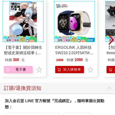
【電子書】關於我轉生
ERGOLINK 人因科技
【預
變成史萊姆這檔事 (23)
SW210 2.01吋5ATM游
thr
(小說)
泳心率血氧藍牙通話腕
VA 
300
1090
特價
元
特價
元
特價
1990
錶
阿斯拉
SIR
電子書
加入購物車
訂購/退換貨須知
加入金石堂 LINE 官方帳號『完成綁定』，隨時掌握出貨動
態：