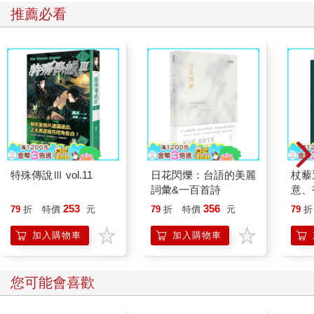
推薦必看
特殊傳說Ⅲ vol.11
日花閃爍：台語的美麗
杖藜
詞彙&一百首詩
意、
恭談
253
356
79
折
特價
元
79
折
特價
元
79
折
想
加入購物車
加入購物車
您可能會喜歡