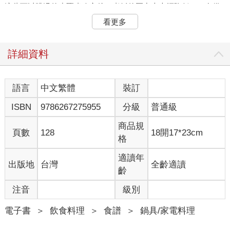
這些可以跳過的步驟省略之後，煮飯的壓力也大幅降低了。在備
菜的過程中，又以海鮮類的處理最為繁複，所以我選擇已經先去
看更多
骨的魚片或是只要解凍就OK的冷凍綜合海鮮包。如此一來，我們
家吃海鮮料理的頻率也變高了。
詳細資料
◎不用搬出菜刀或砧板，只要剪刀或刨刀在鍋面上方處理。
使用料理剪刀快速剪開，或是廚房刨刀將食材刨成薄片或細絲直
接進入平底鍋中。我做菜時常常會使出這一招，即是料理剪刀不
語言
中文繁體
裝訂
用搬出菜刀或砧板，就能減少需要清洗的器具；廚房刨刀不僅可
ISBN
9786267275955
分級
普通級
以輕鬆快速地將食材刨成薄片或細絲，也能縮短煮熟的時間，省
時又方便。
商品規
頁數
128
18開17*23cm
格
◎裹粉、包捲不用砧板或調理盆，只要一支平底鍋就O K！
想要做出好吃的料理，有時會遇到需要裹粉、包捲食材等步驟，
適讀年
出版地
台灣
全齡適讀
但一不小心也會把粉撒出來、需要清洗一堆鍋碗瓢盆的情況發
齡
生， 這樣實在太麻煩了！不過，如果全部能在平底鍋中處理好，
一切就變得更輕鬆。之後直接倒油、開火，就可以進行烹調。
注音
級別
我的愛用小物們
電子書
＞
飲食料理
＞
食譜
＞
鍋具/家電料理
◎我喜歡單色調餐具