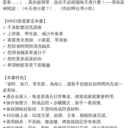
蛋卷……），真的超簡單，從此不必煩惱每天煮什麼！──美味延
伸閱讀：《今天煮什麼？》、《尚好呷台灣小吃》
【WHO誰需要這本書】
✓ 不喜歡繁瑣烹調者
✓ 上班族、學生族、減少外食者
✓ 家庭煮夫煮婦、小家庭、單身族
✓ 想節省時間與清洗鍋具
✓ 想用省錢菜單過日子
✓ 想吃更多蔬菜的你
✓ 希望輕鬆享受下廚樂趣
【本書特色】
「省時、省力、零失敗」為核心，讓新手也能在短時間內完成一
桌美味。
✦適合全家人：每道菜適合日常餐桌、便當或家庭聚會料理。
✦操作無壓力：附成品照＋步驟圖文，新手一看就懂。
✦食材調味好取得：不需特殊或昂貴材料。
✦10分鐘上桌：82道主菜、副菜、主食，都能快速完成。
✦善用鍋具：平底鍋、微波爐、烤箱就搞定所有食譜。
✦鍋中操作：混合、裹粉、包捲皆可鍋中完成，減少清洗鍋盆。