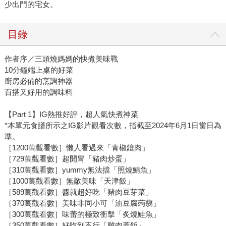
少出門的宅女。
目錄
作者序／三頭燒媽媽的快煮美味戰
10分鐘端上桌的好菜
廚房必備的烹調神器
百搭又好用的調味料
【Part 1】IG熱推好評，超人氣快煮神菜
*本單元食譜所示之IG影片觀看次數，指截至2024年6月1日當日為
準。
［1200萬觀看數］懶人看過來「青椒鑲肉」
［729萬觀看數］超開胃「豬肉炒蛋」
［310萬觀看數］yummy無法擋「照燒鯖魚」
［1000萬觀看數］無敵美味「天津飯」
［589萬觀看數］醬就超好吃「豬肉豆芽菜」
［370萬觀看數］美味非同小可「油豆腐蒟蒻」
［300萬觀看數］味蕾的極致衝擊「炙燒鮭魚」
［350萬觀看數］好吃到不行「雞肉蓋飯」