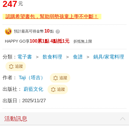
247
元
認購希望書包，幫助弱勢孩童上學不中斷！
10
預計最高可得金幣
點
?
100累1點 4點抵1元
HAPPY GO享
折抵無上限
分類：
電子書
＞
飲食料理
＞
食譜
＞
鍋具/家電料理
追蹤
作者：
Taji（塔吉）
追蹤
出版社：
蔚藍文化
追蹤
出版日：
2025/11/27
活動訊息