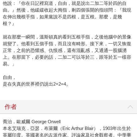
他說：『你在日記裡寫道，自由，就是說出二加二等於四的自
由。』然後，他緩緩收起大拇指，剩四個張開的指頭問：『我現
在伸出幾根手指，如果黨說不是四根，是五根。那麼，是幾
根？』
就在那麼一瞬間，溫斯頓真的看到五根手指，之後他腦中的景像
就變了。他看到五個手指，而且沒有畸形。接下來，一切又恢復
正常，之前的恐懼感、仇恨感，還有混亂感，又通通一股腦湧
上。在那當下，必要的話，二加二可以等於三，跟等於五一樣容
易。」
自由，
是在失真的世界裡仍說出2+2=4。
作者
喬治．歐威爾 George Orwell
本名艾瑞克．亞瑟．布萊爾（Eric Arthur Blair），1903年出生於
英屬印度。英國著名的左派作家、評論家及社會觀察者。中學畢