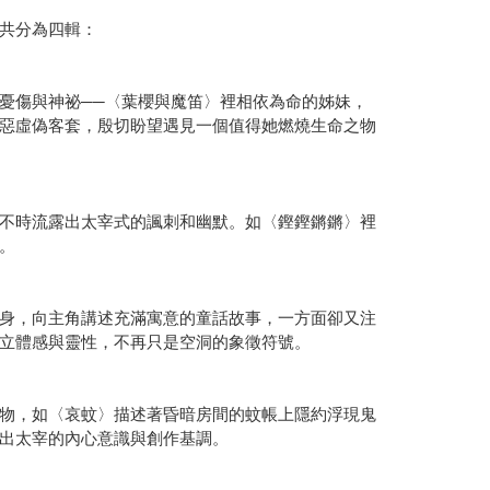
共分為四輯：
傷與神祕──〈葉櫻與魔笛〉裡相依為命的姊妹，
惡虛偽客套，殷切盼望遇見一個值得她燃燒生命之物
不時流露出太宰式的諷刺和幽默。如〈鏗鏗鏘鏘〉裡
。
身，向主角講述充滿寓意的童話故事，一方面卻又注
立體感與靈性，不再只是空洞的象徵符號。
物，如〈哀蚊〉描述著昏暗房間的蚊帳上隱約浮現鬼
出太宰的內心意識與創作基調。