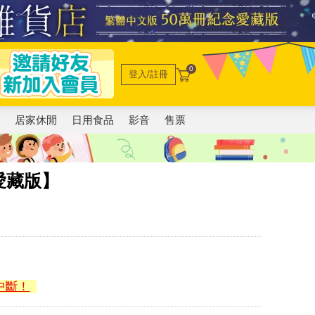
0
登入/註冊
電
居家休閒
日用食品
影音
售票
愛藏版】
中斷！