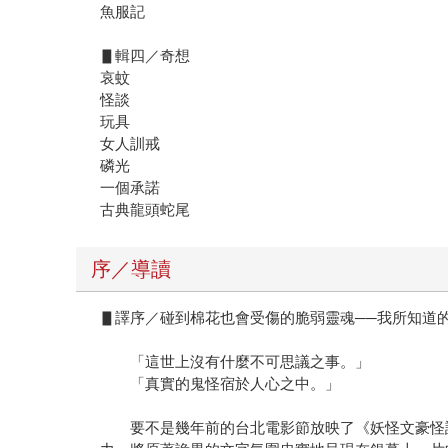
魚服記
▋輯四／奇想
哀蚊
怪談
玩具
女人訓戒
磷光
一個承諾
古典龍頭蛇尾
序／導讀
▋譯序／碰到棉花也會受傷的脆弱靈魂──我所知道
「這世上沒有什麼不可思議之事。」
「真實的鬼怪宿於人心之中。」
要不是幾年前的台北電影節放映了《妖怪文豪怪談