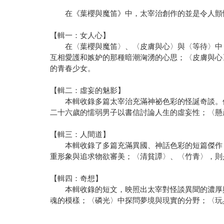
在《葉櫻與魔笛》中，太宰治創作的並是令人顫慄
【輯一：女人心】
在〈葉櫻與魔笛〉、〈皮膚與心〉與〈等待〉中，
互相愛護和嫉妒的那種暗潮洶湧的心思；〈皮膚與心
的青春少女。
【輯二：虛妄的魅影】
本輯收錄多篇太宰治充滿神祕色彩的怪誕奇談。但
二十六歲的懦弱男子以書信討論人生的虛妄性；〈懸
【輯三：人間道】
本輯收錄了多篇充滿異國、神話色彩的短篇傑作，
重形象與追求物欲審美；〈清貧譚〉、〈竹青〉，則
【輯四：奇想】
本輯收錄的短文，映照出太宰對怪談異聞的濃厚興
魂的模樣；〈磷光〉中探問夢境與現實的分野；〈玩