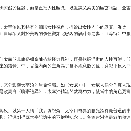
悚然的怪談，而是直抵人性幽微、既詭譎又柔美的幽玄物語。全書
太宰治以其特有的細膩女性視角，描繪出女性內心的寂寞、溫柔、憂
〉自卑卻又對於美醜的價值觀如此敏銳的設計師之妻；〈等待〉中厭
太宰並非庸俗獵奇地描繪怪力亂神，而是挖掘浮世的人性百態，並
崖的錯覺〉中，害羞內向的主角為了圓不經意撒的謊，竟犯下殺人罪
充分彰顯太宰治的生命情識。如〈女尼〉中，女尼人偶化作真人現
是改寫自《聊齋誌異》，太宰治精湛的敘寫功力，使當中的角色更富
致。以第一人稱「我」為視角，太宰用奇異的眼光詮釋最普通的事
具〉裡深刻描摹太宰記憶中的不捨與執念……各篇皆淋漓盡致地傳達