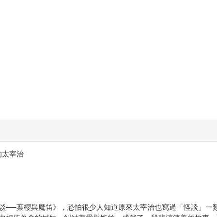
的太宰治
──葉櫻與魔笛》，恐怕很少人知道原來太宰治也寫過「怪談」一類