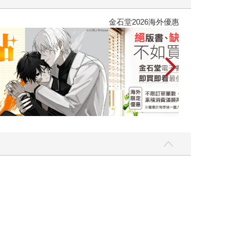
吃一點〉第二波
金石堂2026海