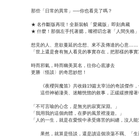
那些「日常的異常」──你也看見了嗎？
★ 名作斷版再現！全新裝幀「愛藏版」即刻典藏
★ 什麼！那個左手托著腮，嘴裡叨念著「人間失格
想見的人、意欲蔓延的念想、來不及傳達的心意……
「世上還是會有無人看見的事實存在，把那樣的事實
時而邪氣，時而幽美莫名，往你心底滲去
更勝〈怪談〉的奇思妙想！
《夜櫻與魔笛》共收錄19篇太宰治的奇談傑作，
這些神祕淒美、迷離恍惚的敘事，正緩緩撩撥著每
「不可言喻的心念，是無光的寂寞深淵。」
「我用我的這個肉體，在夢的風景裡漫遊。」
「人的一生，就是在愛恨中承受痛苦的糾纏，沒人能
果然，就算是怪談，還是讀這個浪蕩不羈、「生而