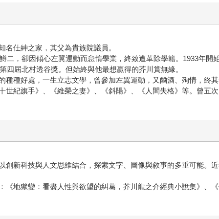
名仕紳之家，其父為貴族院議員。
二，卻因傾心左翼運動而怠惰學業，終致遭革除學籍。1933年開始
獲第四屆北村透谷獎。但始終與他最想贏得的芥川賞無緣。
種種好處，一生立志文學，曾參加左翼運動，又酗酒、殉情，終其
十世紀旗手》、《維榮之妻》、《斜陽》、《人間失格》等。曾五次自
創新科技與人文思維結合，探索文字、圖像與敘事的多重可能。近年
《地獄變：看盡人性與欲望的糾葛，芥川龍之介經典小說集》、《