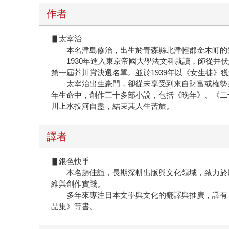
作者
▋太宰治
本名津島修治，出生於青森縣北津輕郡金木町的知
1930年進入東京帝國大學法文科就讀，師從井伏鱒
第一屆芥川賞決選名單。並於1939年以《女生徒》
太宰治出生豪門，卻從未享受到來自財富或權勢的
年生命中，創作三十多部小說，包括《晚年》、《二
川上水投河自盡，結束其人生苦旅。
譯者
▋銀色快手
本名趙佳誼，長期深耕出版與文化領域，致力於以
維與創作實踐。
多年來專注日本文學與文化的翻譯與推廣，譯有：
品集》等書。