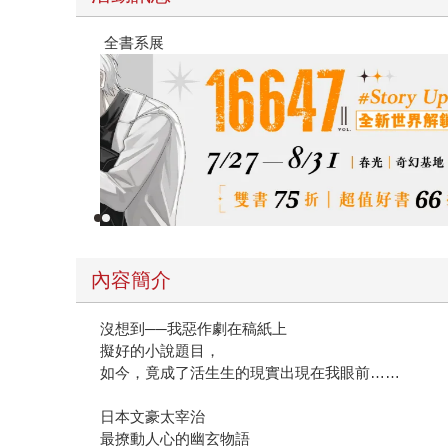
春光ｘ奇幻基地｜全書系展
內容簡介
沒想到──我惡作劇在稿紙上
擬好的小說題目，
如今，竟成了活生生的現實出現在我眼前……
日本文豪太宰治
最撩動人心的幽玄物語