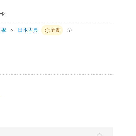
上限
文學
＞
日本古典
追蹤
?