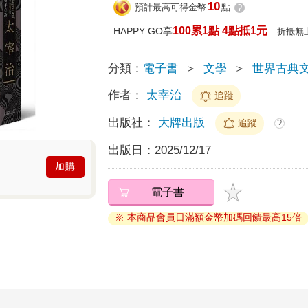
10
預計最高可得金幣
點
?
100累1點 4點抵1元
HAPPY GO享
折抵無
分類：
電子書
＞
文學
＞
世界古典
作者：
太宰治
追蹤
出版社：
大牌出版
追蹤
?
出版日：
2025/12/17
加購
電子書
※ 本商品會員日滿額金幣加碼回饋最高15倍