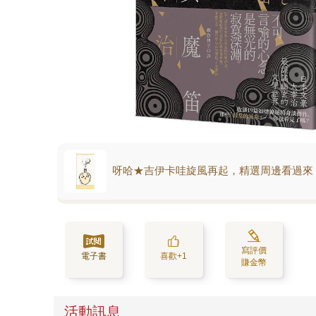
呀哈★吉伊卡哇旋風再起，精選周邊看過來
寫評價
電子書
喜歡+1
賺金幣
活動訊息