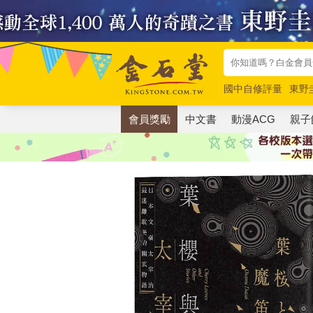
國中自修評量
東野
唯紅花綻放
奧德賽
會員獎勵
中文書
動漫ACG
親子