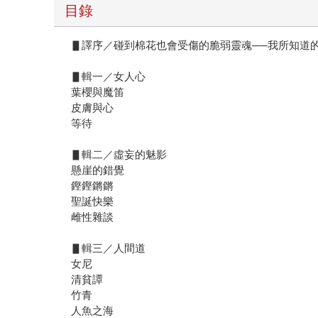
目錄
▋譯序／碰到棉花也會受傷的脆弱靈魂──我所知道
▋輯一／女人心
葉櫻與魔笛
皮膚與心
等待
▋輯二／虛妄的魅影
懸崖的錯覺
鏗鏗鏘鏘
聖誕快樂
雌性雜談
▋輯三／人間道
女尼
清貧譚
竹青
人魚之海