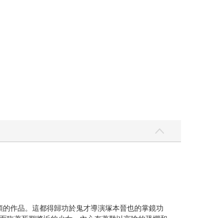
的作品。這都得歸功於鬼才導演塚本晉也的掌鏡功