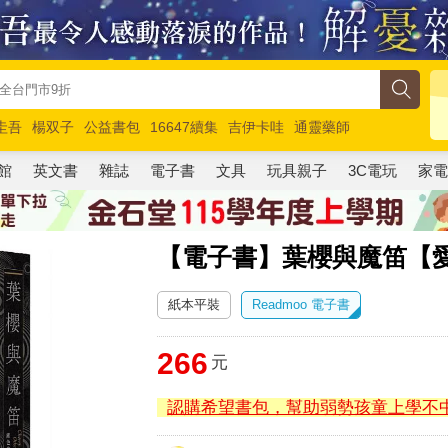
圭吾
楊双子
公益書包
16647續集
吉伊卡哇
通靈藥師
路邊攤新作
馬斯克
玩具總動員5
超慢跑
館
英文書
雜誌
電子書
文具
玩具親子
3C電玩
家
【電子書】葉櫻與魔笛【
紙本平裝
Readmoo 電子書
266
元
認購希望書包，幫助弱勢孩童上學不