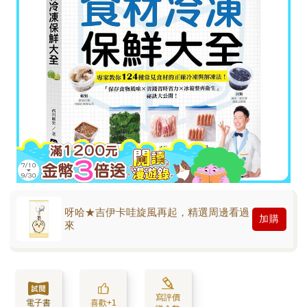
呀哈★吉伊卡哇旋風再起，精選周邊看過
加購
來
寫評價
電子書
喜歡+1