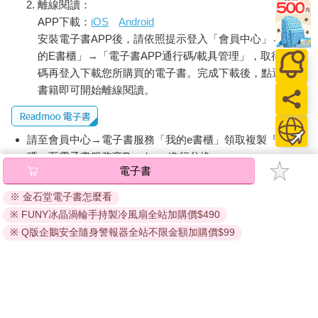
離線閱讀：
APP下載：
iOS
Android
安裝電子書APP後，請依照提示登入「會員中心」→「我
的E書櫃」→「電子書APP通行碼/載具管理」，取得通行
碼再登入下載您所購買的電子書。完成下載後，點選任一
書籍即可開始離線閱讀。
請至會員中心→電子書服務「我的e書櫃」領取複製『兌換
碼』至電子書服務商Readmoo進行兌換。
電子書
退換貨須知：
※ 金石堂電子書怎麼看
因版權保護，您在金石堂所購買的電子書僅能以金石堂專屬
※ FUNY冰晶渦輪手持製冷風扇全站加購價$490
的閱讀軟體開啟閱讀，無法以其他閱讀器或直接下載檔案。
依據「消費者保護法」第19條及行政院消費者保護處公告之
※ Q版企鵝安全隨身警報器全站不限金額加購價$99
「通訊交易解除權合理例外情事適用準則」，非以有形媒介
提供之數位內容或一經提供即為完成之線上服務，經消費者
事先同意始提供。（如：電子書、電子雜誌、下載版軟體、
虛擬商品…等），
不受「網購服務需提供七日鑑賞期」的限
制
。為維護您的權益，建議您先使用「試閱」功能後再付款