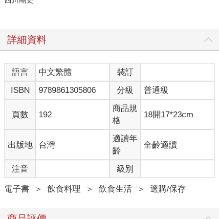
詳細資料
語言
中文繁體
裝訂
ISBN
9789861305806
分級
普通級
商品規
頁數
192
18開17*23cm
格
適讀年
出版地
台灣
全齡適讀
齡
注音
級別
電子書
＞
飲食料理
＞
飲食生活
＞
選購/保存
商品評價