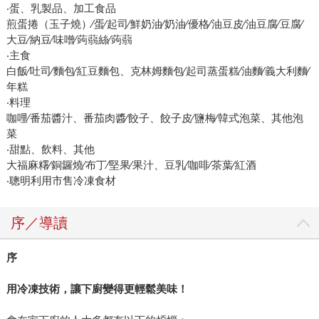
‧蛋、乳製品、加工食品
煎蛋捲（玉子燒）∕蛋∕起司∕鮮奶油∕奶油∕優格∕油豆皮∕油豆腐∕豆腐∕
大豆∕納豆∕味噌∕蒟蒻絲∕蒟蒻
‧主食
白飯∕吐司∕麵包∕紅豆麵包、克林姆麵包∕起司蒸蛋糕∕油麵∕義大利麵∕
年糕
‧料理
咖哩∕番茄醬汁、番茄肉醬∕餃子、餃子皮∕鹽梅∕韓式泡菜、其他泡
菜
‧甜點、飲料、其他
大福麻糬∕銅鑼燒∕布丁∕堅果∕果汁、豆乳∕咖啡∕茶葉∕紅酒
‧聰明利用市售冷凍食材
序／導讀
序
用冷凍技術，讓下廚變得更輕鬆美味！