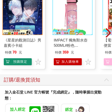
《星星的觀測日誌》男
IMPACT 獨角獸水壺
【電
嘉賓小卡組
500ML#粉色
便當
IM00B11PK
70
359
特價
元
特價
元
特價
預購限定
加入購物車
訂購/退換貨須知
加入金石堂 LINE 官方帳號『完成綁定』，隨時掌握出貨動
態：