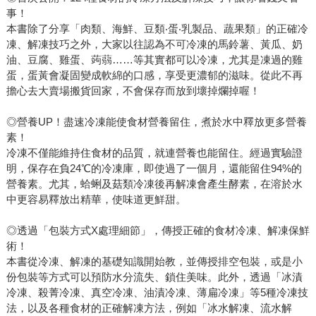
事！
本書除了分享「肉類、海鮮、豆類‧蛋‧乳製品、蔬果類」的正確冷
凍、解凍技巧之外，大家以往認為不可冷凍的馬鈴薯、黃瓜、奶
油、豆腐、雞蛋、蒟蒻……等其實都可以冷凍，尤其是凍過的雞
蛋，蛋黃會凝固變成軟綿的口感，享受更濃郁的滋味。從此不再
擔心去大賣場搬貨回家，不會保存而放到壞掉爛掉喔！
◎營養UP！盡速冷凍能使食材營養留住，煮於水中釋放更多營養
素！
冷凍不僅能維持住食材的品質，就連營養也能留住。經過實驗證
明，保存在負24℃的冷凍庫，即使過了一個月，還能留住94%的
營養素。尤其，蛤蜊及菇類冷凍後再解凍會產生酵素，在溶於水
中更容易釋放出精華，使味道更鮮甜。
◎透過「包裝方式X處理細節」，傳授正確的食材冷凍、解凍保鮮
術！
本書從冷凍、解凍的基礎知識開始教，並傳授排空包裝，或是小
份包裝等方式可以預防水分流失、鎖住美味。此外，透過「冰漬
冷凍、殺菁冷凍、真空冷凍、油漬冷凍、薄扁冷凍」等5種冷凍技
法，以及各種食材的正確解凍方法，例如「冰水解凍、流水解