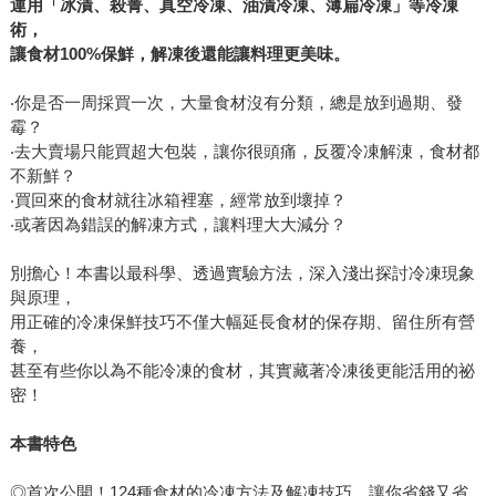
運用「冰漬、殺菁、真空冷凍、油漬冷凍、薄扁冷凍」等冷凍
術，
讓食材100%保鮮，解凍後還能讓料理更美味。
‧你是否一周採買一次，大量食材沒有分類，總是放到過期、發
霉？
‧去大賣場只能買超大包裝，讓你很頭痛，反覆冷凍解涷，食材都
不新鮮？
‧買回來的食材就往冰箱裡塞，經常放到壞掉？
‧或著因為錯誤的解凍方式，讓料理大大減分？
別擔心！本書以最科學、透過實驗方法，深入淺出探討冷凍現象
與原理，
用正確的冷凍保鮮技巧不僅大幅延長食材的保存期、留住所有營
養，
甚至有些你以為不能冷凍的食材，其實藏著冷凍後更能活用的祕
密！
本書特色
◎首次公開！124種食材的冷凍方法及解凍技巧，讓你省錢又省