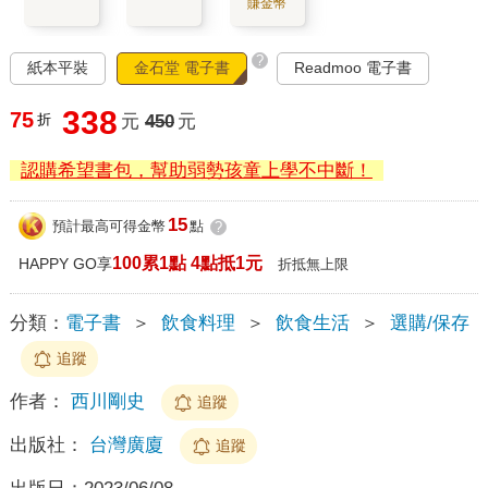
賺金幣
?
紙本平裝
金石堂 電子書
Readmoo 電子書
338
75
折
元
450
元
認購希望書包，幫助弱勢孩童上學不中斷！
15
預計最高可得金幣
點
?
100累1點 4點抵1元
HAPPY GO享
折抵無上限
分類：
電子書
＞
飲食料理
＞
飲食生活
＞
選購/保存
追蹤
作者：
西川剛史
追蹤
出版社：
台灣廣廈
追蹤