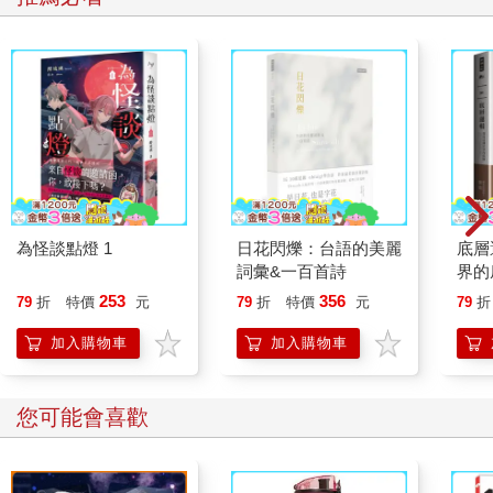
為怪談點燈 1
日花閃爍：台語的美麗
底層
詞彙&一百首詩
界的
253
356
79
折
特價
元
79
折
特價
元
79
折
加入購物車
加入購物車
您可能會喜歡