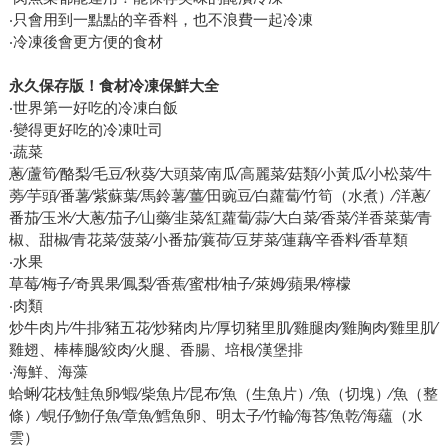
‧只會用到一點點的辛香料，也不浪費一起冷凍
‧冷凍後會更方便的食材
永久保存版！食材冷凍保鮮大全
‧世界第一好吃的冷凍白飯
‧變得更好吃的冷凍吐司
‧蔬菜
蔥∕蘆筍∕酪梨∕毛豆∕秋葵∕大頭菜∕南瓜∕高麗菜∕菇類∕小黃瓜∕小松菜∕牛
蒡∕芋頭∕番薯∕紫蘇葉∕馬鈴薯∕薑∕田豌豆∕白蘿蔔∕竹筍（水煮）∕洋蔥∕
番茄∕玉米∕大蔥∕茄子∕山藥∕韭菜∕紅蘿蔔∕蒜∕大白菜∕香菜∕洋香菜葉∕青
椒、甜椒∕青花菜∕菠菜∕小番茄∕蘘荷∕豆芽菜∕蓮藕∕辛香料∕香草類
‧水果
草莓∕梅子∕奇異果∕鳳梨∕香蕉∕蜜柑∕柚子∕萊姆∕蘋果∕檸檬
‧肉類
炒牛肉片∕牛排∕豬五花∕炒豬肉片∕厚切豬里肌∕雞腿肉∕雞胸肉∕雞里肌∕
雞翅、棒棒腿∕絞肉∕火腿、香腸、培根∕漢堡排
‧海鮮、海藻
蛤蜊∕花枝∕鮭魚卵∕蝦∕柴魚片∕昆布∕魚（生魚片）∕魚（切塊）∕魚（整
條）∕蜆仔∕魩仔魚∕章魚∕鱈魚卵、明太子∕竹輪∕海苔∕魚乾∕海蘊（水
雲）