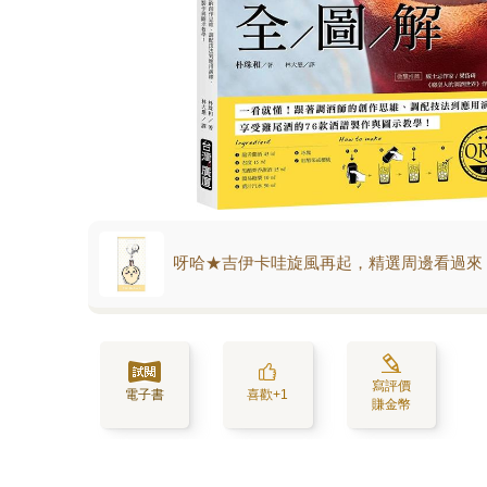
呀哈★吉伊卡哇旋風再起，精選周邊看過來
寫評價
電子書
喜歡+1
賺金幣