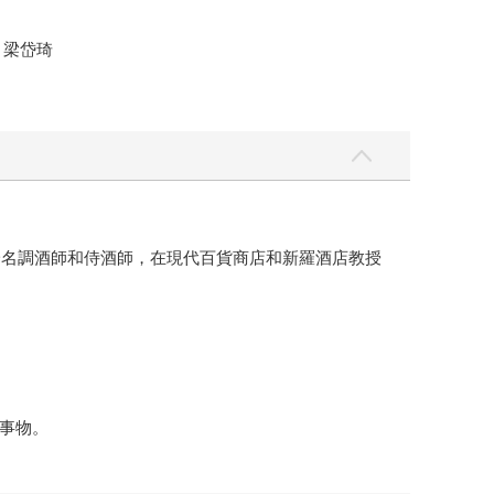
 梁岱琦
一名調酒師和侍酒師，在現代百貨商店和新羅酒店教授
事物。