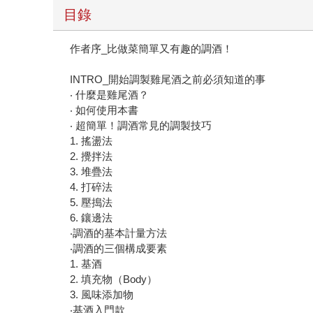
目錄
作者序_比做菜簡單又有趣的調酒！
INTRO_開始調製雞尾酒之前必須知道的事
‧ 什麼是雞尾酒？
‧ 如何使用本書
‧ 超簡單！調酒常見的調製技巧
1. 搖盪法
2. 攪拌法
3. 堆疊法
4. 打碎法
5. 壓搗法
6. 鑲邊法
‧調酒的基本計量方法
‧調酒的三個構成要素
1. 基酒
2. 填充物（Body）
3. 風味添加物
‧基酒入門款