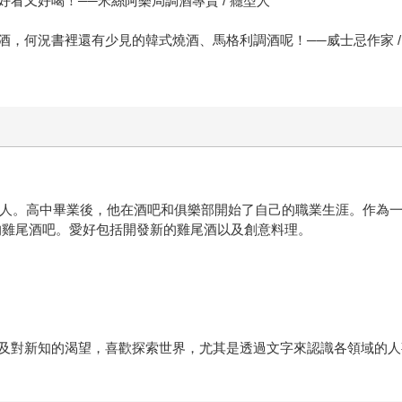
看又好喝！──米絲阿樂局調酒專賣 / 癮型人
，何況書裡還有少見的韓式燒酒、馬格利調酒呢！──威士忌作家 /
年輕人。高中畢業後，他在酒吧和俱樂部開始了自己的職業生涯。作為
ht」的雞尾酒吧。愛好包括開發新的雞尾酒以及創意料理。
及對新知的渴望，喜歡探索世界，尤其是透過文字來認識各領域的人