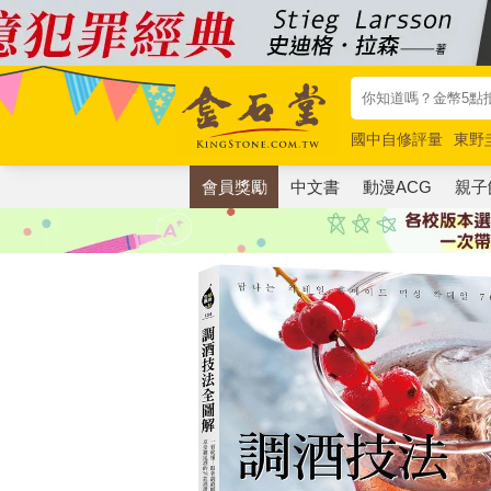
國中自修評量
東野
唯紅花綻放
奧德賽
會員獎勵
中文書
動漫ACG
親子