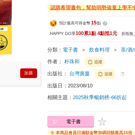
認購希望書包，幫助弱勢孩童上學不
15
預計最高可得金幣
點
?
100累1點 4點抵1元
HAPPY GO享
折抵無
分類：
電子書
＞
飲食料理
＞
茶/酒
作者：
朴珠和
追蹤
加購
出版社：
台灣廣廈
追蹤
?
出版日：
2023/08/10
相關主題：
2025秋季暢銷榜-66折起
電子書
※ 本商品會員日滿額金幣加碼回饋最高15倍