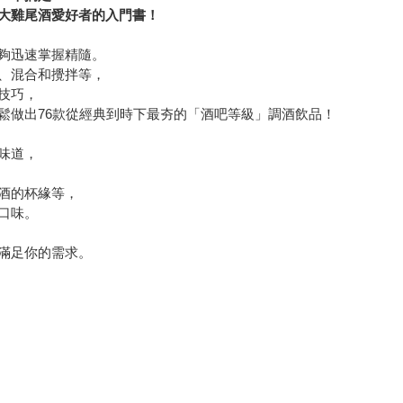
大雞尾酒愛好者的入門書！
夠迅速掌握精隨。
、混合和攪拌等，
技巧，
鬆做出76款從經典到時下最夯的「酒吧等級」調酒飲品！
味道，
酒的杯緣等，
口味。
滿足你的需求。