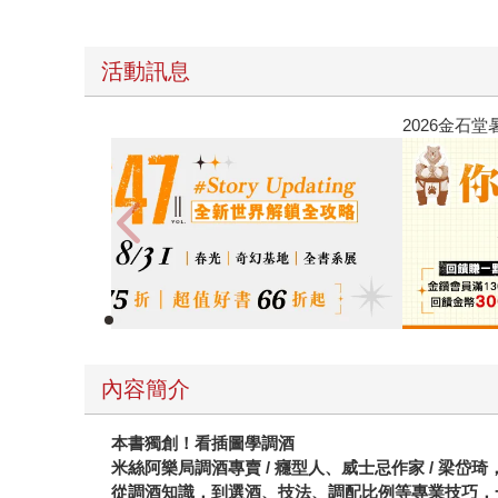
活動訊息
春光ｘ奇幻基地｜全書系展
內容簡介
本書獨創！看插圖學調酒
米絲阿樂局調酒專賣 / 癮型人、威士忌作家 / 梁岱
從調酒知識，到選酒、技法、調配比例等專業技巧，