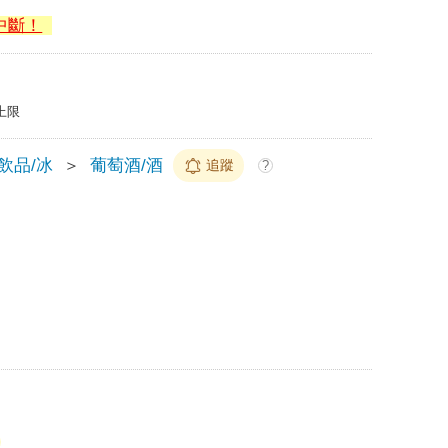
中斷！
上限
/飲品/冰
＞
葡萄酒/酒
追蹤
?