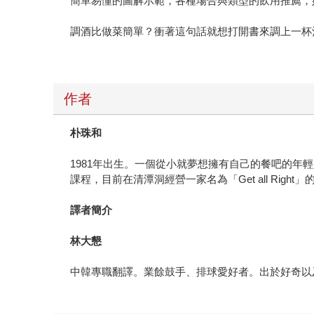
簡單易懂的圖解示範，各種場合與類型的飲用推薦，好
調酒比做菜簡單？衝著這句話就想打開書來調上一杯酒
作者
朴珠和
1981年出生。一個從小就夢想擁有自己的餐吧的
課程，目前在清潭洞經營一家名為「Get all Rig
譯者簡介
林大懇
中韓專職翻譯。業餘鼓手、排球愛好者。出於好奇以