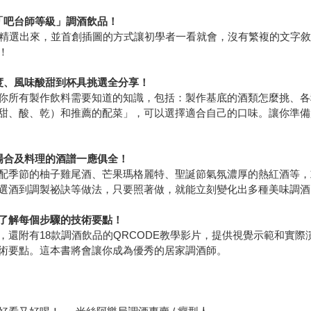
「吧台師等級」調酒飲品！
味精選出來，並首創插圖的方式讓初學者一看就會，沒有繁複的文字
！
度、風味酸甜到杯具挑選全分享！
你所有製作飲料需要知道的知識，包括：製作基底的酒類怎麼挑、各
甜、酸、乾）和推薦的配菜」，可以選擇適合自己的口味。讓你準備
場合及料理的酒譜一應俱全！
配季節的柚子雞尾酒、芒果瑪格麗特、聖誕節氣氛濃厚的熱紅酒等，
選酒到調製祕訣等做法，只要照著做，就能立刻變化出多種美味調酒
入了解每個步驟的技術要點！
還附有18款調酒飲品的QRCODE教學影片，提供視覺示範和實際
術要點。這本書將會讓你成為優秀的居家調酒師。