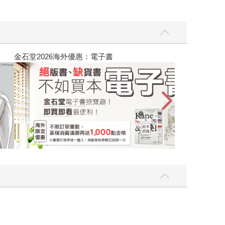
吃一點〉第二波
金石堂2026海