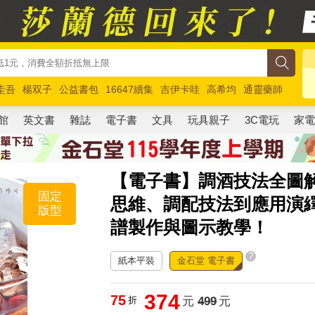
圭吾
楊双子
公益書包
16647續集
吉伊卡哇
高希均
通靈藥師
路邊攤新作
馬斯克
玩具總動員5
超慢跑
館
英文書
雜誌
電子書
文具
玩具親子
3C電玩
家
【電子書】調酒技法全圖
固定
思維、調配技法到應用演繹
版型
譜製作與圖示教學！
?
紙本平裝
金石堂 電子書
374
75
折
元
499
元