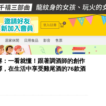
0
登入/註冊
電
居家休閒
日用食品
影音
售票
解：一看就懂！跟著調酒師的創作
，在生活中享受雞尾酒的76款酒