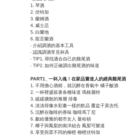
1. 琴酒
2. 伏特加
3. 蘭姆酒
4. 威士忌
5. 白蘭地
6. 龍舌蘭酒
‧ 介紹調酒的基本工具
‧ 認識調酒常見杯具
‧ TIP1. 尋找適合自己的雞尾酒
‧ TIP2. 如何正確調出雞尾酒的味道
PART1_ 一杯入魂！在家品嘗迷人的經典雞尾酒
1. 不用擔心酒精，就沉醉在香氣中 橘子酸酒
2. 一杯裡盛裝著各種味道 瑪格麗特
3. 緩緩擴散的漸層 排毒
4. 淡淡得像水彩畫一樣的飲品 覆盆子莫吉托
5. 沉醉在咖啡的香味 咖啡馬丁尼
6. 獻給優雅的都市女人 曼哈頓
7. 椰子與鳳梨的南洋組合 鳳梨可樂達
8. 享受與眾不同的柳橙 柳橙伏特加