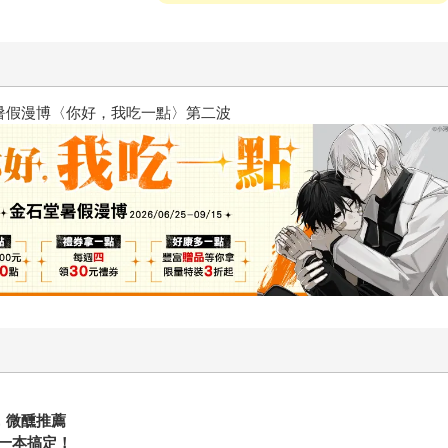
2026金石堂暑假漫博〈你好，我
琦，微醺推薦
一本搞定！