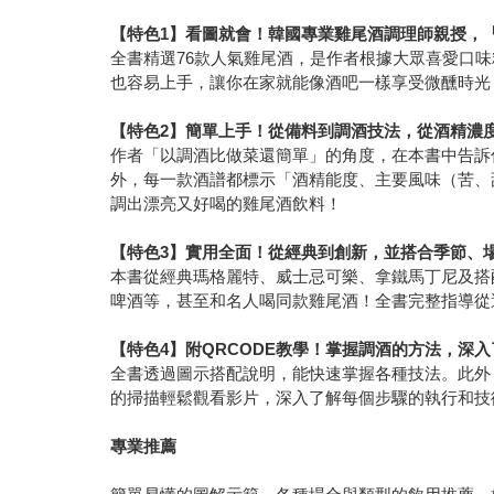
【特色1】看圖就會！韓國專業雞尾酒調理師親授，
全書精選76款人氣雞尾酒，是作者根據大眾喜愛口
也容易上手，讓你在家就能像酒吧一樣享受微醺時光
【特色2】簡單上手！從備料到調酒技法，從酒精濃
作者「以調酒比做菜還簡單」的角度，在本書中告訴
外，每一款酒譜都標示「酒精能度、主要風味（苦、
調出漂亮又好喝的雞尾酒飲料！
【特色3】實用全面！從經典到創新，並搭合季節、
本書從經典瑪格麗特、威士忌可樂、拿鐵馬丁尼及搭
啤酒等，甚至和名人喝同款雞尾酒！全書完整指導從
【特色4】附QRCODE教學！掌握調酒的方法，深
全書透過圖示搭配說明，能快速掌握各種技法。此外，
的掃描輕鬆觀看影片，深入了解每個步驟的執行和技
專業推薦