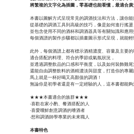
將繁複的文字化為插圖，零基礎也能看懂，最適合廣
本書以圖解方式呈現常見的調酒技法和方法，讓你能
從基礎的調酒工具到高級的技巧，像是如何進行搖盪
並包含使用不同的酒杯和調酒器具等有關知識和應用
每個酒譜的製作步驟都以插畫圖示形式呈現，就能輕
此外，每個酒譜上都有標示酒精濃度、容量及主要的
適合搭配的料理、符合的季節或氣氛狀況，
並透過調整飲品的口感和平衡度，以及如何裝飾雞尾
還能自由調整飲料的酒精濃淡與甜度，打造你的專屬
馬上就是一杯好喝又高顏值的調酒！
無論你是初學者還是有一定經驗的人，這本書都能夠
★★★本書適合的族群★★★
‧喜歡在家小酌、餐酒搭配的人
‧喜愛嚐鮮創意調酒的嗜酒者
‧想和調酒師學專業的未來職人
本書特色