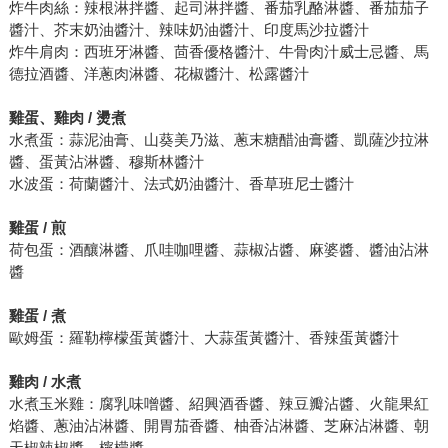
炸牛肉絲：辣根淋拌醬、起司淋拌醬、番茄乳酪淋醬、番茄茄子
醬汁、芥末奶油醬汁、辣味奶油醬汁、印度馬沙拉醬汁
炸牛肩肉：西班牙淋醬、茴香優格醬汁、牛骨肉汁威士忌醬、馬
德拉酒醬、洋蔥肉淋醬、花椒醬汁、松露醬汁
雞蛋、雞肉 / 燙煮
水煮蛋：蒜泥油膏、山葵美乃滋、蔥末糖醋油膏醬、凱薩沙拉淋
醬、蛋黃沾淋醬、穆斯林醬汁
水波蛋：荷蘭醬汁、法式奶油醬汁、香草班尼士醬汁
雞蛋 / 煎
荷包蛋：酒釀淋醬、爪哇咖哩醬、蒜椒沾醬、麻婆醬、醬油沾淋
醬
雞蛋 / 煮
歐姆蛋：羅勒檸檬蛋黃醬汁、大蒜蛋黃醬汁、香辣蛋黃醬汁
雞肉 / 水煮
水煮玉米雞：腐乳味噌醬、紹興酒香醬、辣豆瓣沾醬、火龍果紅
焰醬、蔥油沾淋醬、開胃茄香醬、柚香沾淋醬、芝麻沾淋醬、朝
天椒辣椒醬、檸檬醬