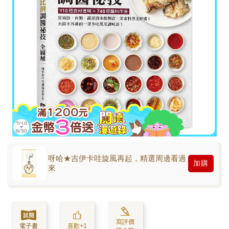
呀哈★吉伊卡哇旋風再起，精選周邊看過
加購
來
寫評價
電子書
喜歡+1