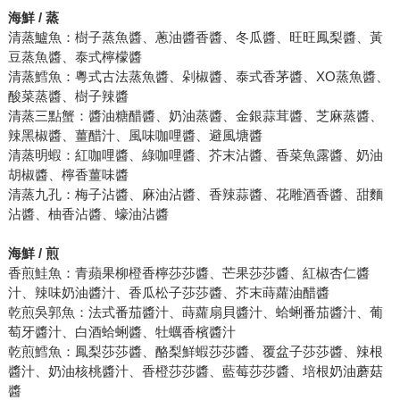
海鮮 / 蒸
清蒸鱸魚：樹子蒸魚醬、蔥油醬香醬、冬瓜醬、旺旺鳳梨醬、黃
豆蒸魚醬、泰式檸檬醬
清蒸鱈魚：粵式古法蒸魚醬、剁椒醬、泰式香茅醬、XO蒸魚醬、
酸菜蒸醬、樹子辣醬
清蒸三點蟹：醬油糖醋醬、奶油蒸醬、金銀蒜茸醬、芝麻蒸醬、
辣黑椒醬、薑醋汁、風味咖哩醬、避風塘醬
清蒸明蝦：紅咖哩醬、綠咖哩醬、芥末沾醬、香菜魚露醬、奶油
胡椒醬、檸香薑味醬
清蒸九孔：梅子沾醬、麻油沾醬、香辣蒜醬、花雕酒香醬、甜麵
沾醬、柚香沾醬、蠔油沾醬
海鮮 / 煎
香煎鮭魚：青蘋果柳橙香檸莎莎醬、芒果莎莎醬、紅椒杏仁醬
汁、辣味奶油醬汁、香瓜松子莎莎醬、芥末蒔蘿油醋醬
乾煎吳郭魚：法式番茄醬汁、蒔蘿扇貝醬汁、蛤蜊番茄醬汁、葡
萄牙醬汁、白酒蛤蜊醬、牡蠣香檳醬汁
乾煎鱈魚：鳳梨莎莎醬、酪梨鮮蝦莎莎醬、覆盆子莎莎醬、辣根
醬汁、奶油核桃醬汁、香橙莎莎醬、藍莓莎莎醬、培根奶油蘑菇
醬