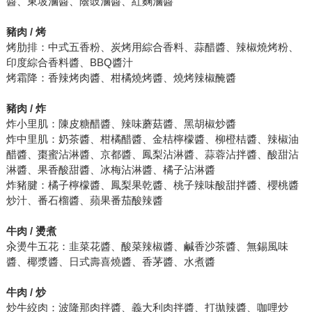
醬、東坡滷醬、蔭豉滷醬、紅麴滷醬
豬肉 / 烤
烤肋排：中式五香粉、炭烤用綜合香料、蒜醋醬、辣椒燒烤粉、
印度綜合香料醬、BBQ醬汁
烤霜降：香辣烤肉醬、柑橘燒烤醬、燒烤辣椒醃醬
豬肉 / 炸
炸小里肌：陳皮糖醋醬、辣味蘑菇醬、黑胡椒炒醬
炸中里肌：奶茶醬、柑橘醋醬、金桔檸檬醬、柳橙桔醬、辣椒油
醋醬、棗蜜沾淋醬、京都醬、鳳梨沾淋醬、蒜蓉沾拌醬、酸甜沾
淋醬、果香酸甜醬、冰梅沾淋醬、橘子沾淋醬
炸豬腱：橘子檸檬醬、鳳梨果乾醬、桃子辣味酸甜拌醬、櫻桃醬
炒汁、番石榴醬、蘋果番茄酸辣醬
牛肉 / 燙煮
汆燙牛五花：韭菜花醬、酸菜辣椒醬、鹹香沙茶醬、無錫風味
醬、椰漿醬、日式壽喜燒醬、香茅醬、水煮醬
牛肉 / 炒
炒牛絞肉：波隆那肉拌醬、義大利肉拌醬、打拋辣醬、咖哩炒