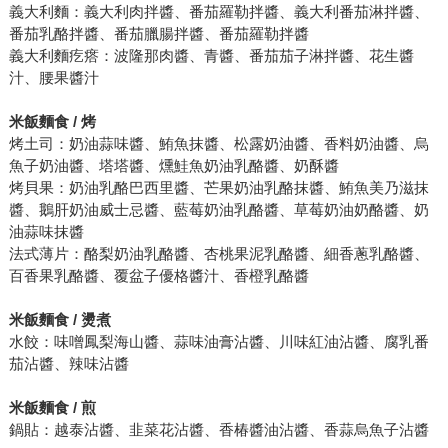
義大利麵：義大利肉拌醬、番茄羅勒拌醬、義大利番茄淋拌醬、
番茄乳酪拌醬、番茄臘腸拌醬、番茄羅勒拌醬
義大利麵疙瘩：波隆那肉醬、青醬、番茄茄子淋拌醬、花生醬
汁、腰果醬汁
米飯麵食 / 烤
烤土司：奶油蒜味醬、鮪魚抹醬、松露奶油醬、香料奶油醬、烏
魚子奶油醬、塔塔醬、燻鮭魚奶油乳酪醬、奶酥醬
烤貝果：奶油乳酪巴西里醬、芒果奶油乳酪抹醬、鮪魚美乃滋抹
醬、鵝肝奶油威士忌醬、藍莓奶油乳酪醬、草莓奶油奶酪醬、奶
油蒜味抹醬
法式薄片：酪梨奶油乳酪醬、杏桃果泥乳酪醬、細香蔥乳酪醬、
百香果乳酪醬、覆盆子優格醬汁、香橙乳酪醬
米飯麵食 / 燙煮
水餃：味噌鳳梨海山醬、蒜味油膏沾醬、川味紅油沾醬、腐乳番
茄沾醬、辣味沾醬
米飯麵食 / 煎
鍋貼：越泰沾醬、韭菜花沾醬、香椿醬油沾醬、香蒜烏魚子沾醬