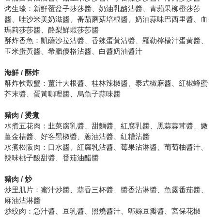
烤生蠔：新鮮覆盆子莎莎醬、奶油乳酪沾醬、青蘋果柳橙莎莎
醬、哇沙米美奶滋醬、番茄蘑菇培根醬、奶油蒜味巴西里醬、血
瑪莉莎莎醬、酪梨鮮蝦莎莎醬
酥炸香魚：凱薩沙拉沾醬、香辣蛋黃沾醬、羅勒檸檬汁蛋黃醬、
玉米蛋黃醬、希臘優格沾醬、白醬奶油醬汁
海鮮 / 酥炸
酥炸軟殼蟹：薑汁大根醬、桂林辣椒醬、泰式椒麻醬、紅椒蜂蜜
芥末醬、蛋黃咖哩醬、烏魚子蒜味醬
豬肉 / 燙煮
水煮五花肉：韭菜腐乳醬、甜麵醬、紅腐乳醬、黑蒜蒜茸醬、嫩
薑金桔醬、好客黑椒醬、蔥油沾醬、紅糟沾醬
水煮松阪肉：口水醬、紅腐乳沾醬、莓果沾淋醬、葡萄柚醬汁、
辣味桃子酸甜醬、番茄油醋醬
豬肉 / 炒
炒里肌片：蜜汁炒醬、蒜香三杯醬、醬香沾淋醬、魚露番茄醬、
麻油沾淋醬
炒絞肉：急汁醬、豆乳醬、照燒醬汁、郫縣豆瓣醬、宮保花椒