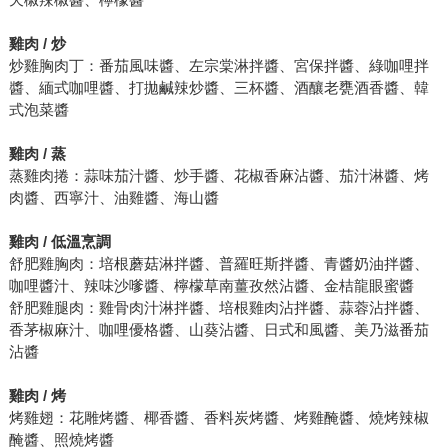
雞肉 / 炒
炒雞胸肉丁：番茄風味醬、左宗棠淋拌醬、宮保拌醬、綠咖哩拌
醬、緬式咖哩醬、打拋鹹辣炒醬、三杯醬、酒釀老甕酒香醬、韓
式泡菜醬
雞肉 / 蒸
蒸雞肉捲：蒜味茄汁醬、炒手醬、花椒香麻沾醬、茄汁淋醬、烤
肉醬、西寧汁、油雞醬、海山醬
雞肉 / 低溫烹調
舒肥雞胸肉：培根蘑菇淋拌醬、普羅旺斯拌醬、青醬奶油拌醬、
咖哩醬汁、辣味沙嗲醬、檸檬草南薑孜然沾醬、金桔龍眼蜜醬
舒肥雞腿肉：雞骨肉汁淋拌醬、培根雞肉沾拌醬、蒜蓉沾拌醬、
香茅椒麻汁、咖哩優格醬、山葵沾醬、日式和風醬、美乃滋番茄
沾醬
雞肉 / 烤
烤雞翅：花雕烤醬、椰香醬、香料炭烤醬、烤雞醃醬、燒烤辣椒
醃醬、照燒烤醬