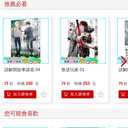
推薦必看
請解開故事謎底 04
叛逆玩家 01
請解
150
253
79
折
特價
元
79
折
特價
元
79
折
加入購物車
加入購物車
您可能會喜歡