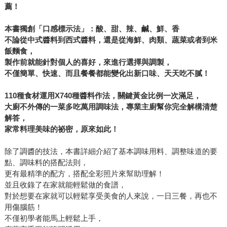
薦！
本書獨創「口感標示法」：酸、甜、辣、鹹、鮮、香
不論從中式醬料到西式醬料，還是從海鮮、肉類、蔬菜或者到米
飯麵食，
製作前就能針對個人的喜好，來進行選擇與調製，
不僅簡單、快速、而且餐餐都能變化出新口味、天天吃不膩！
110種食材運用X740種醬料作法，關鍵黃金比例一次滿足，
大廚不外傳的一菜多吃萬用調味法，專業主廚幫你完全解構清楚
解答，
家常料理美味的祕密，原來如此！
除了調醬的技法，本書詳細介紹了基本調味用料、調整味道的要
點、調味料的搭配法則，
更有最精準的配方，搭配全彩照片來幫助理解！
並且收錄了在家就能輕鬆做的食譜，
對於想要在家就可以輕鬆享受美食的人來說，一日三餐，再也不
用傷腦筋！
不僅初學者能馬上輕鬆上手，