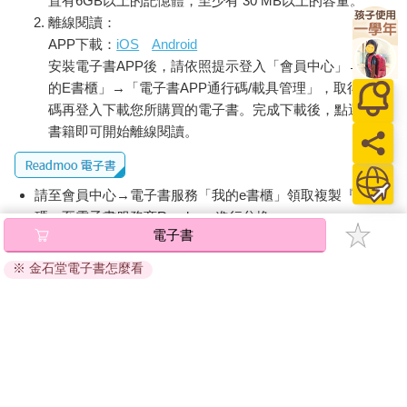
置有6GB以上的記憶體，至少有 30 MB以上的容量。
離線閱讀：
APP下載：
iOS
Android
安裝電子書APP後，請依照提示登入「會員中心」→「我
的E書櫃」→「電子書APP通行碼/載具管理」，取得通行
碼再登入下載您所購買的電子書。完成下載後，點選任一
書籍即可開始離線閱讀。
請至會員中心→電子書服務「我的e書櫃」領取複製『兌換
碼』至電子書服務商Readmoo進行兌換。
電子書
退換貨須知：
※ 金石堂電子書怎麼看
因版權保護，您在金石堂所購買的電子書僅能以金石堂專屬
的閱讀軟體開啟閱讀，無法以其他閱讀器或直接下載檔案。
依據「消費者保護法」第19條及行政院消費者保護處公告之
「通訊交易解除權合理例外情事適用準則」，非以有形媒介
提供之數位內容或一經提供即為完成之線上服務，經消費者
事先同意始提供。（如：電子書、電子雜誌、下載版軟體、
虛擬商品…等），
不受「網購服務需提供七日鑑賞期」的限