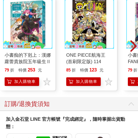
小書痴的下剋上：漢娜
ONE PIECE航海王
小書
蘿蕾貴族院五年級生Ⅱ
(首刷限定版) 114
FAN
成為
253
123
79
折
特價
元
85
折
特價
元
79
折
段！
加入購物車
加入購物車
訂購/退換貨須知
加入金石堂 LINE 官方帳號『完成綁定』，隨時掌握出貨動
態：