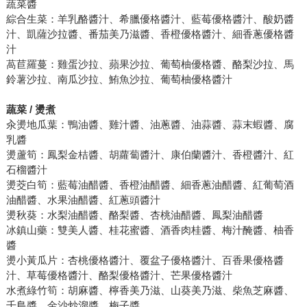
蔬菜醬
綜合生菜：羊乳酪醬汁、希臘優格醬汁、藍莓優格醬汁、酸奶醬
汁、凱薩沙拉醬、番茄美乃滋醬、香橙優格醬汁、細香蔥優格醬
汁
萵苣羅蔓：雞蛋沙拉、蘋果沙拉、葡萄柚優格醬、酪梨沙拉、馬
鈴薯沙拉、南瓜沙拉、鮪魚沙拉、葡萄柚優格醬汁
蔬菜 / 燙煮
汆燙地瓜葉：鴨油醬、雞汁醬、油蔥醬、油蒜醬、蒜末蝦醬、腐
乳醬
燙蘆筍：鳳梨金桔醬、胡蘿蔔醬汁、康伯蘭醬汁、香橙醬汁、紅
石榴醬汁
燙茭白筍：藍莓油醋醬、香橙油醋醬、細香蔥油醋醬、紅葡萄酒
油醋醬、水果油醋醬、紅蔥頭醬汁
燙秋葵：水梨油醋醬、酪梨醬、杏桃油醋醬、鳳梨油醋醬
冰鎮山藥：雙美人醬、桂花蜜醬、酒香肉桂醬、梅汁醃醬、柚香
醬
燙小黃瓜片：杏桃優格醬汁、覆盆子優格醬汁、百香果優格醬
汁、草莓優格醬汁、酪梨優格醬汁、芒果優格醬汁
水煮綠竹筍：胡麻醬、檸香美乃滋、山葵美乃滋、柴魚芝麻醬、
千島醬、金沙炒溜醬、梅子醬