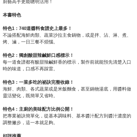
廚藝高手更能聰明活用！
本書特色
特色1：740道醬料食譜史上最多！
不論搭配海鮮肉類、蔬菜沙拉主食鍋物，或是拌、沾、淋、煮、
烤、滷，一日三餐不煩惱。
特色2：獨創酸甜辣鹹鮮口感標示！
每一道食譜都有酸甜辣鹹鮮香的標示，製作前就能預先清楚入口
時的味道，口感不再踩雷。
特色3：一菜多吃的祕訣完整收錄！
海鮮、肉類、各式蔬菜或是米飯麵食，甚至鍋物湯底，用醬料做
靈活變化，既簡單又省時。
特色4：主廚的美味配方比例公開！
把專業祕訣簡單化，從基本調味料、基本醬汁配方到醬汁濃度的
調整撇步，這一本就足夠。
好評推薦