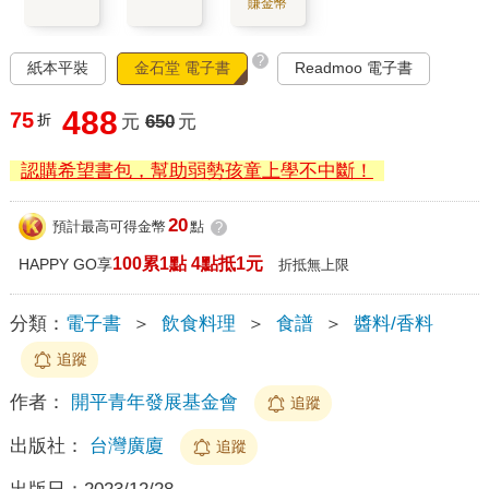
賺金幣
?
紙本平裝
金石堂 電子書
Readmoo 電子書
488
75
折
元
650
元
認購希望書包，幫助弱勢孩童上學不中斷！
20
預計最高可得金幣
點
?
100累1點 4點抵1元
HAPPY GO享
折抵無上限
分類：
電子書
＞
飲食料理
＞
食譜
＞
醬料/香料
追蹤
作者：
開平青年發展基金會
追蹤
出版社：
台灣廣廈
追蹤