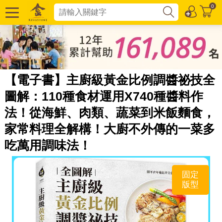
0
【電子書】主廚級黃金比例調醬祕技全
圖解：110種食材運用X740種醬料作
法！從海鮮、肉類、蔬菜到米飯麵食，
家常料理全解構！大廚不外傳的一菜多
吃萬用調味法！
固定
版型