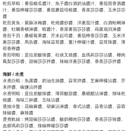
乾煎草蝦：番茄櫛瓜醬汁、魚子醬白酒奶油醬汁、番茄茴香酒醬
汁、番茄檸檬莎莎醬、番茄蘑菇培根醬、香菜莎莎醬、玉米莎莎
醬
乾煎黃魚：紫蘇冰梅醬、乾燒醬炒醬、洋蔥茄汁醬、白酒蛤蜊淋
醬、牡蠣香檳淋醬、蝦醬汁、香菜番茄莎莎醬、蒔蘿扇貝淋醬
香煎干貝：桑椹莓果醬、芥末起司醬、番茄檸香莎莎醬、玉米洋
蔥莎莎醬、馬告醬、海味蒜茸醬、薑汁檸檬汁醬、蒜茸辣醬、薄
荷香檸醬
香煎明蝦：是拉差酸辣醬、柱侯叉燒醬、血瑪莉莎莎沾醬、椰肉
鳳梨莎莎醬、甜椒莎莎拌醬、辣椒洋蔥莎莎醬、香蕉莎莎拌醬
海鮮 / 水煮
水煮白蝦：魚露醬、奶油生抽醬、蒜茸拌醬、芝麻檸檬沾醬、芥
末拌醬、椒鹽沾拌醬
水煮明蝦：是拉差酸辣醬、薄荷酸甜醬、桑椹醋沾淋醬、辣味乾
燒醬、海味三杯醬、五味沾醬
透抽冷盤：花椒麻醬、胡麻沾淋醬、泰式沾醬、蒜香沾醬、蒜蓉
辣椒醬、麻辣醬
燙煮軟絲：烤甜椒莎莎沾醬、酸奶椰肉莎莎醬、香蕉莎莎辣醬、
血腥瑪莉莎莎醬、辣椒檸檬莎莎醬