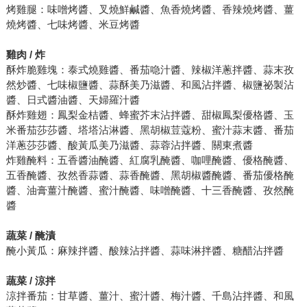
烤雞腿：味噌烤醬、叉燒鮮鹹醬、魚香燒烤醬、香辣燒烤醬、薑
燒烤醬、七味烤醬、米豆烤醬
雞肉 / 炸
酥炸脆雞塊：泰式燒雞醬、番茄喼汁醬、辣椒洋蔥拌醬、蒜末孜
然炒醬、七味椒鹽醬、蒜酥美乃滋醬、和風沾拌醬、椒鹽祕製沾
醬、日式醬油醬、天婦羅汁醬
酥炸雞翅：鳳梨金桔醬、蜂蜜芥末沾拌醬、甜椒鳳梨優格醬、玉
米番茄莎莎醬、塔塔沾淋醬、黑胡椒荳蔻粉、蜜汁蒜末醬、番茄
洋蔥莎莎醬、酸黃瓜美乃滋醬、蒜蓉沾拌醬、關東煮醬
炸雞醃料：五香醬油醃醬、紅腐乳醃醬、咖哩醃醬、優格醃醬、
五香醃醬、孜然香蒜醬、蒜香醃醬、黑胡椒醬醃醬、番茄優格醃
醬、油膏薑汁醃醬、蜜汁醃醬、味噌醃醬、十三香醃醬、孜然醃
醬
蔬菜 / 醃漬
醃小黃瓜：麻辣拌醬、酸辣沾拌醬、蒜味淋拌醬、糖醋沾拌醬
蔬菜 / 涼拌
涼拌番茄：甘草醬、薑汁、蜜汁醬、梅汁醬、千島沾拌醬、和風