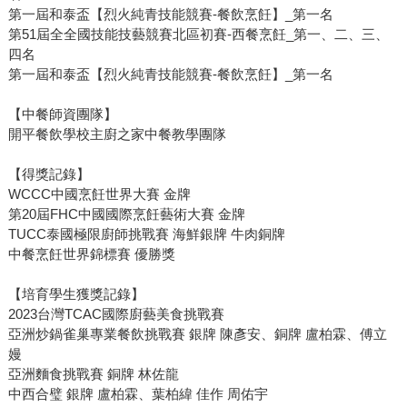
第一屆和泰盃【烈火純青技能競賽-餐飲烹飪】_第一名
第51屆全全國技能技藝競賽北區初賽-西餐烹飪_第一、二、三、
四名
第一屆和泰盃【烈火純青技能競賽-餐飲烹飪】_第一名
【中餐師資團隊】
開平餐飲學校主廚之家中餐教學團隊
【得獎記錄】
WCCC中國烹飪世界大賽 金牌
第20屆FHC中國國際烹飪藝術大賽 金牌
TUCC泰國極限廚師挑戰賽 海鮮銀牌 牛肉銅牌
中餐烹飪世界錦標賽 優勝獎
【培育學生獲獎記錄】
2023台灣TCAC國際廚藝美食挑戰賽
亞洲炒鍋雀巢專業餐飲挑戰賽 銀牌 陳彥安、銅牌 盧柏霖、傅立
嫚
亞洲麵食挑戰賽 銅牌 林佐龍
中西合璧 銀牌 盧柏霖、葉柏緯 佳作 周佑宇