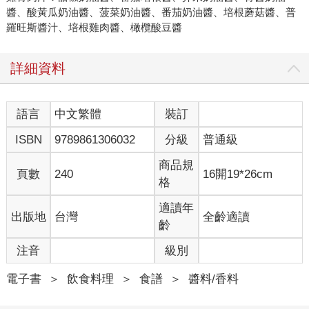
醬、酸黃瓜奶油醬、菠菜奶油醬、番茄奶油醬、培根蘑菇醬、普
羅旺斯醬汁、培根雞肉醬、橄欖酸豆醬
詳細資料
語言
中文繁體
裝訂
ISBN
9789861306032
分級
普通級
商品規
頁數
240
16開19*26cm
格
適讀年
出版地
台灣
全齡適讀
齡
注音
級別
電子書
＞
飲食料理
＞
食譜
＞
醬料/香料