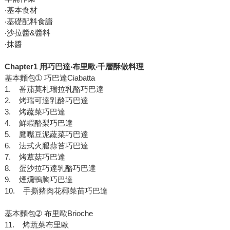
‧基本食材
‧基礎配料食譜
‧沙拉醬&醬料
‧抹醬
Chapter1 用巧巴達‧布里歐‧千層酥做料理
基本麵包➀ 巧巴達Ciabatta
1. 番茄莫札瑞拉乳酪巧巴達
2. 烤瑞可達乳酪巧巴達
3. 烤蔬菜巧巴達
4. 鮮蝦酪梨巧巴達
5. 鷹嘴豆泥蔬菜巧巴達
6. 法式火腿蒜苔巧巴達
7. 烤蕈菇巧巴達
8. 蛋沙拉巧達乳酪巧巴達
9. 煙燻鴨胸巧巴達
10. 手撕豬肉花椰菜苗巧巴達
基本麵包➁ 布里歐Brioche
11. 烤蔬菜布里歐