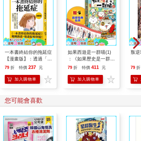
一本書終結你的拖延症
如果西遊是一群喵(1)
叛逆
【漫畫版】：透過「小
：《如果歷史是一群
行動」打開大腦的行動
喵》作者最新力作，附
237
411
79
折
特價
元
79
折
特價
元
79
折
開關，懶人也能變身
【首卷特典】拉頁
「行動派」的37個科
加入購物車
加入購物車
學方法
您可能會喜歡