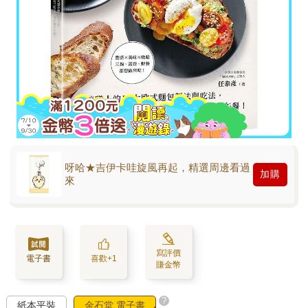
呀哈★吉伊卡哇旋風再起，精選周邊看過
加購
來
寫評價
電子書
喜歡+1
賺金幣
?
紙本平裝
金石堂 電子書