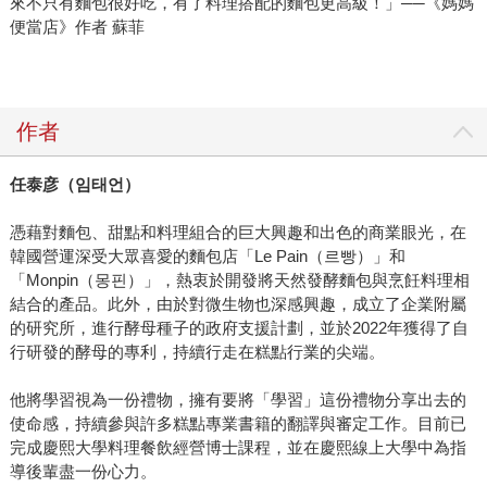
來不只有麵包很好吃，有了料理搭配的麵包更高級！」──《媽媽
便當店》作者 蘇菲
作者
任泰彦（
임태언
）
憑藉對麵包、甜點和料理組合的巨大興趣和出色的商業眼光，在
韓國營運深受大眾喜愛的麵包店「Le Pain（르빵）」和
「Monpin（몽핀）」，熱衷於開發將天然發酵麵包與烹飪料理相
結合的產品。此外，由於對微生物也深感興趣，成立了企業附屬
的研究所，進行酵母種子的政府支援計劃，並於2022年獲得了自
行研發的酵母的專利，持續行走在糕點行業的尖端。
他將學習視為一份禮物，擁有要將「學習」這份禮物分享出去的
使命感，持續參與許多糕點專業書籍的翻譯與審定工作。目前已
完成慶熙大學料理餐飲經營博士課程，並在慶熙線上大學中為指
導後輩盡一份心力。