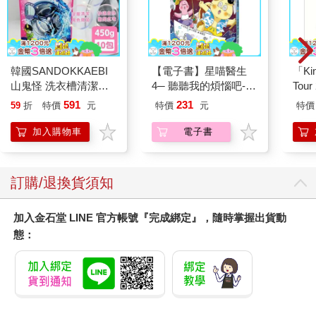
韓國SANDOKKAEBI
【電子書】星喵醫生
「Kin
山鬼怪 洗衣槽清潔劑
4─ 聽聽我的煩惱吧-假
Tour
450公克-10包組
期挑戰
Tha
591
231
59
折
特價
元
特價
元
特價
初回
加入購物車
電子書
訂購/退換貨須知
加入金石堂 LINE 官方帳號『完成綁定』，隨時掌握出貨動
態：