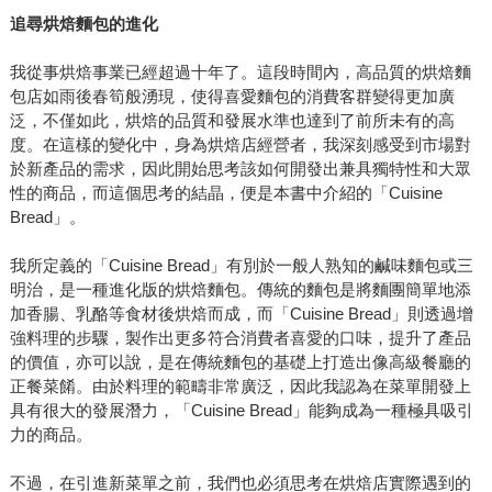
追尋烘焙麵包的進化
我從事烘焙事業已經超過十年了。這段時間內，高品質的烘焙麵
包店如雨後春筍般湧現，使得喜愛麵包的消費客群變得更加廣
泛，不僅如此，烘焙的品質和發展水準也達到了前所未有的高
度。在這樣的變化中，身為烘焙店經營者，我深刻感受到市場對
於新產品的需求，因此開始思考該如何開發出兼具獨特性和大眾
性的商品，而這個思考的結晶，便是本書中介紹的「Cuisine
Bread」。
我所定義的「Cuisine Bread」有別於一般人熟知的鹹味麵包或三
明治，是一種進化版的烘焙麵包。傳統的麵包是將麵團簡單地添
加香腸、乳酪等食材後烘焙而成，而「Cuisine Bread」則透過增
強料理的步驟，製作出更多符合消費者喜愛的口味，提升了產品
的價值，亦可以說，是在傳統麵包的基礎上打造出像高級餐廳的
正餐菜餚。由於料理的範疇非常廣泛，因此我認為在菜單開發上
具有很大的發展潛力，「Cuisine Bread」能夠成為一種極具吸引
力的商品。
不過，在引進新菜單之前，我們也必須思考在烘焙店實際遇到的