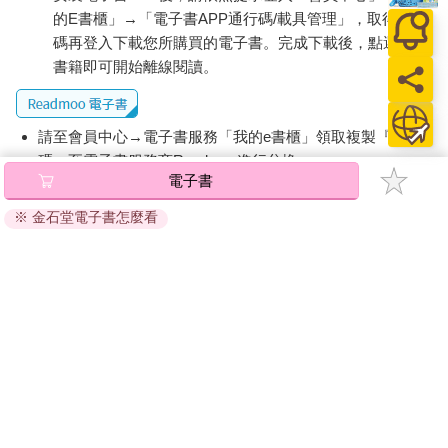
的E書櫃」→「電子書APP通行碼/載具管理」，取得通行
碼再登入下載您所購買的電子書。完成下載後，點選任一
書籍即可開始離線閱讀。
請至會員中心→電子書服務「我的e書櫃」領取複製『兌換
碼』至電子書服務商Readmoo進行兌換。
電子書
退換貨須知：
※ 金石堂電子書怎麼看
因版權保護，您在金石堂所購買的電子書僅能以金石堂專屬
的閱讀軟體開啟閱讀，無法以其他閱讀器或直接下載檔案。
依據「消費者保護法」第19條及行政院消費者保護處公告之
「通訊交易解除權合理例外情事適用準則」，非以有形媒介
提供之數位內容或一經提供即為完成之線上服務，經消費者
事先同意始提供。（如：電子書、電子雜誌、下載版軟體、
虛擬商品…等），
不受「網購服務需提供七日鑑賞期」的限
制
。為維護您的權益，建議您先使用「試閱」功能後再付款
購買。