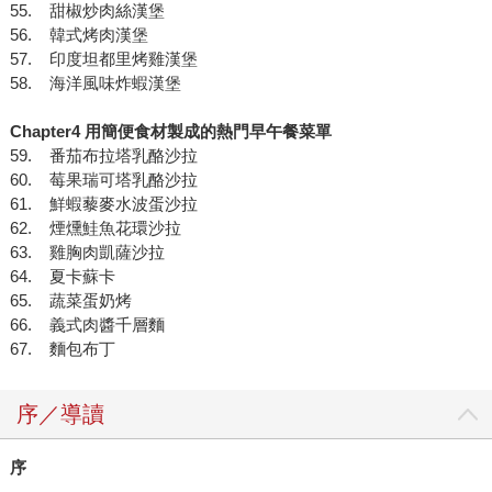
55. 甜椒炒肉絲漢堡
56. 韓式烤肉漢堡
57. 印度坦都里烤雞漢堡
58. 海洋風味炸蝦漢堡
Chapter4 用簡便食材製成的熱門早午餐菜單
59. 番茄布拉塔乳酪沙拉
60. 莓果瑞可塔乳酪沙拉
61. 鮮蝦藜麥水波蛋沙拉
62. 煙燻鮭魚花環沙拉
63. 雞胸肉凱薩沙拉
64. 夏卡蘇卡
65. 蔬菜蛋奶烤
66. 義式肉醬千層麵
67. 麵包布丁
序／導讀
序