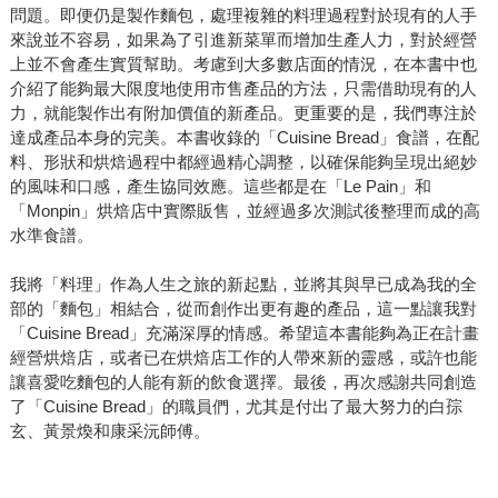
問題。即便仍是製作麵包，處理複雜的料理過程對於現有的人手
來說並不容易，如果為了引進新菜單而增加生產人力，對於經營
上並不會產生實質幫助。考慮到大多數店面的情況，在本書中也
介紹了能夠最大限度地使用市售產品的方法，只需借助現有的人
力，就能製作出有附加價值的新產品。更重要的是，我們專注於
達成產品本身的完美。本書收錄的「Cuisine Bread」食譜，在配
料、形狀和烘焙過程中都經過精心調整，以確保能夠呈現出絕妙
的風味和口感，產生協同效應。這些都是在「Le Pain」和
「Monpin」烘焙店中實際販售，並經過多次測試後整理而成的高
水準食譜。
我將「料理」作為人生之旅的新起點，並將其與早已成為我的全
部的「麵包」相結合，從而創作出更有趣的產品，這一點讓我對
「Cuisine Bread」充滿深厚的情感。希望這本書能夠為正在計畫
經營烘焙店，或者已在烘焙店工作的人帶來新的靈感，或許也能
讓喜愛吃麵包的人能有新的飲食選擇。最後，再次感謝共同創造
了「Cuisine Bread」的職員們，尤其是付出了最大努力的白孮
玄、黃景煥和康采沅師傅。