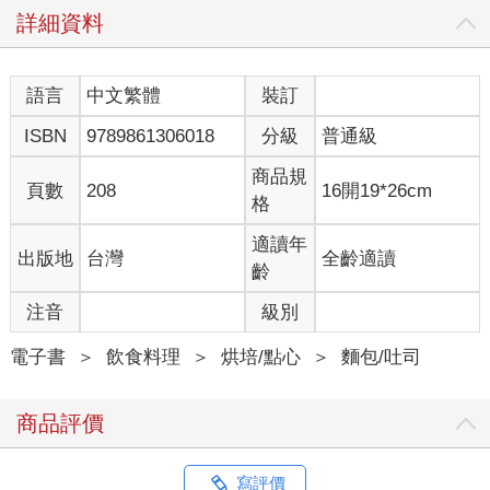
詳細資料
語言
中文繁體
裝訂
ISBN
9789861306018
分級
普通級
商品規
頁數
208
16開19*26cm
格
適讀年
出版地
台灣
全齡適讀
齡
注音
級別
電子書
＞
飲食料理
＞
烘培/點心
＞
麵包/吐司
商品評價
寫評價