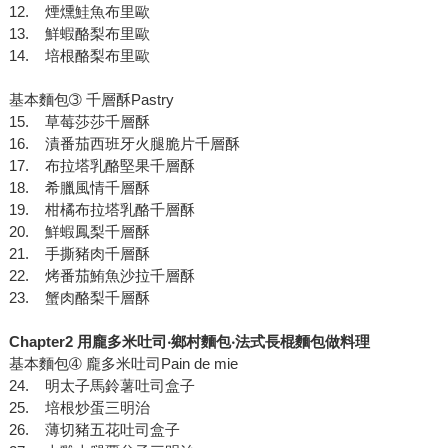
12. 煙燻鮭魚布里歐
13. 鮮蝦酪梨布里歐
14. 培根酪梨布里歐
基本麵包➂ 千層酥Pastry
15. 草莓莎莎千層酥
16. 漬番茄西班牙火腿脆片千層酥
17. 布拉塔乳酪堅果千層酥
18. 希臘風情千層酥
19. 柑橘布拉塔乳酪千層酥
20. 鮮蝦鳳梨千層酥
21. 手撕豬肉千層酥
22. 烤番茄鮪魚沙拉千層酥
23. 蟹肉酪梨千層酥
Chapter2 用龐多米吐司‧鄉村麵包‧法式長棍麵包做料理
基本麵包➃ 龐多米吐司Pain de mie
24. 明太子馬鈴薯吐司盒子
25. 培根炒蛋三明治
26. 薄切豬五花吐司盒子