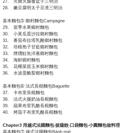
27. 火雞火腿覆盆子三明治
28. 嫩豆腐明太子豆渣三明治
基本麵包➄ 鄉村麵包Campagne
29. 當季水果鄉村麵包
30. 小黃瓜蛋沙拉鄉村麵包
31. 番茄布拉塔乳酪鄉村麵包
32. 培根孢子甘藍鄉村麵包
33. 煙燻鮭魚洋蔥鄉村麵包
34. 海鮮鄉村麵包
35. 花椰菜苗玉米鄉村麵包
36. 水波蛋酪梨鄉村麵包
基本麵包➅ 法式長棍麵包Baguette
37. 卡布里長棍麵包
38. 法式火腿奶油長棍麵包
39. 蘋果布里乳酪長棍麵包
40. 烤茄子布里乳酪長棍麵包
Chapter3 用越式法國麵包‧披薩餃‧口袋麵包‧小圓麵包做料理
基本麵包➆ 越式法國麵包Bánh miè