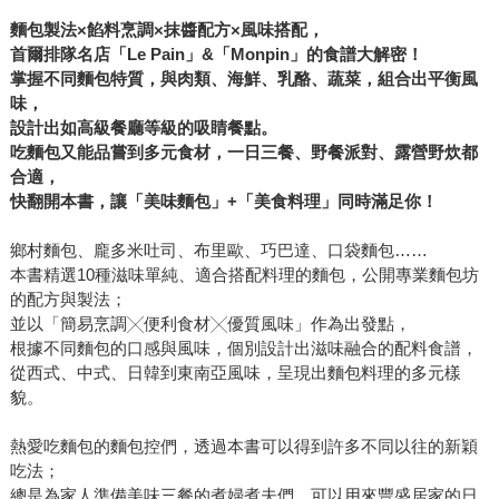
麵包製法×餡料烹調×抹醬配方×風味搭配，
首爾排隊名店「Le Pain」&「Monpin」的食譜大解密！
掌握不同麵包特質，與肉類、海鮮、乳酪、蔬菜，組合出平衡風
味，
設計出如高級餐廳等級的吸睛餐點。
吃麵包又能品嘗到多元食材，一日三餐、野餐派對、露營野炊都
合適，
快翻開本書，讓「美味麵包」+「美食料理」同時滿足你！
鄉村麵包、龐多米吐司、布里歐、巧巴達、口袋麵包……
本書精選10種滋味單純、適合搭配料理的麵包，公開專業麵包坊
的配方與製法；
並以「簡易烹調╳便利食材╳優質風味」作為出發點，
根據不同麵包的口感與風味，個別設計出滋味融合的配料食譜，
從西式、中式、日韓到東南亞風味，呈現出麵包料理的多元樣
貌。
熱愛吃麵包的麵包控們，透過本書可以得到許多不同以往的新穎
吃法；
總是為家人準備美味三餐的煮婦煮夫們，可以用來豐盛居家的日