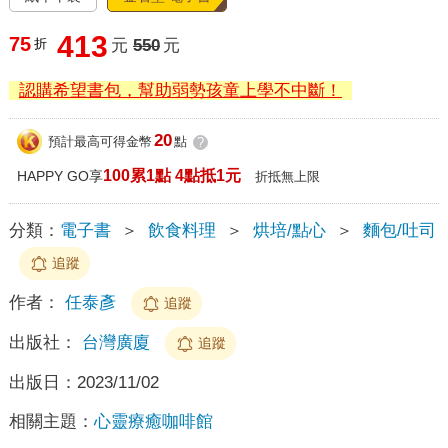
413
75
折
元
550
元
認購希望書包，幫助弱勢孩童上學不中斷！
20
預計最高可得金幣
點
?
100累1點 4點抵1元
HAPPY GO享
折抵無上限
分類：
電子書
＞
飲食料理
＞
烘培/點心
＞
麵包/吐司
追蹤
作者：
任泰彥
追蹤
出版社：
台灣廣廈
追蹤
出版日：
2023/11/02
相關主題：
心靈療癒咖啡館