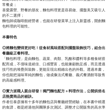
常餐桌；
喜愛露營、野餐的朋友，麵包料理更是容易做、擺盤美又吸引人
的不二選擇；
麵包師或咖啡館經營者，也能在研發菜單上注入新靈感，開創麵
包料理的可能性。
本書特色
◎
將麵包變得更好吃！從食材風味搭配到擺盤裝飾技巧，組合出
餐廳級正餐料理。
「麵包料理」是由麵包、蔬菜、肉類、乳酪和醬料等多種食材搭
配而成，不僅味道絕佳、口感豐富，也能兼顧飽足感，而且透過
技巧性的堆疊與裝飾，更能呈現出精緻出色的外觀。透過本書，
你也能把滋味單純的麵包，做成像法式餐廳、義式餐酒館等販售
的高級感料理。
◎
實力派職人親自研發！獨門麵包配方＋料理作法，公開烘焙名
店熱賣商品的祕訣。
作者任泰彦擁有十多年的麵包店與餐廳經營經驗，在本書中精選
的食譜，都是經過他與團隊多次測試、調整才公開販售的高水準