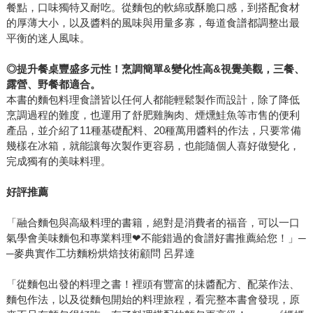
餐點，口味獨特又耐吃。從麵包的軟綿或酥脆口感，到搭配食材
的厚薄大小，以及醬料的風味與用量多寡，每道食譜都調整出最
平衡的迷人風味。
◎
提升餐桌豐盛多元性！烹調簡單&變化性高&視覺美觀，三餐、
露營、野餐都適合。
本書的麵包料理食譜皆以任何人都能輕鬆製作而設計，除了降低
烹調過程的難度，也運用了舒肥雞胸肉、煙燻鮭魚等市售的便利
產品，並介紹了11種基礎配料、20種萬用醬料的作法，只要常備
幾樣在冰箱，就能讓每次製作更容易，也能隨個人喜好做變化，
完成獨有的美味料理。
好評推薦
「融合麵包與高級料理的書籍，絕對是消費者的福音，可以一口
氣學會美味麵包和專業料理❤不能錯過的食譜好書推薦給您！」─
─麥典實作工坊麵粉烘焙技術顧問 呂昇達
「從麵包出發的料理之書！裡頭有豐富的抺醬配方、配菜作法、
麵包作法，以及從麵包開始的料理旅程，看完整本書會發現，原