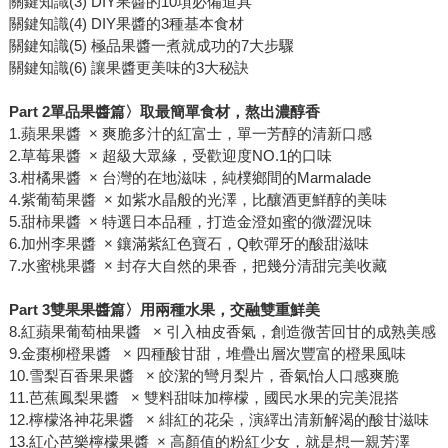
關鍵知識(3) DIY果醬的10項必備道具
關鍵知識(4) DIY果醬的3種基本食材
關鍵知識(5) 極品果醬一煮就成功的7大步驟
關鍵知識(6) 讓果醬更美味的3大秘訣
Part 2單品果醬篇〉取最簡單食材，熬出濃醇香
1.蘋果果醬 × 爽脆多汁的紅富士，單一芳醇的清新口感
2.草莓果醬 × 超級大眾緣，受歡迎度NO.1的口味
3.柑橘果醬 × 台灣的在地滋味，純樸鄉間的Marmalade
4.紫葡萄果醬 × 如紫水晶般的光澤，比釀酒更鮮醇的美味
5.甜柿果醬 × 特選日本品種，打造金澄如蜜的微澀況味
6.加州李果醬 × 鑲滿紫紅色寶石，Q軟彈牙的酸甜滋味
7.水蜜桃果醬 × 封存大自然的果香，把幾分清甜完美收藏
Part 3雙果果醬篇〉用兩種水果，交融雙重鮮美
8.紅蘋果葡萄柚果醬 × 引入柚皮香氣，創造微苦回甘的成熟美感
9.金棗柳橙果醬 × 四種酸甘甜，堆疊出層次豐富的橙果風味
10.雪梨百香果果醬 × 皎潔的彎月梨片，香氣怡人口感爽脆
11.芭蕉鳳梨果醬 × 雙料甜味加檸檬，國民水果的完美混搭
12.檸檬洛神花果醬 × 緋紅的花朵，演繹出清新解渴的酸甘滋味
13.紅心芭樂檸檬果醬 × 高顏值的粉紅少女，就是想一親芳澤