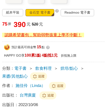
?
紙本平裝
金石堂 電子書
Readmoo 電子書
390
75
折
元
520
元
認購希望書包，幫助弱勢孩童上學不中斷！
15
預計最高可得金幣
點
?
100累1點 4點抵1元
HAPPY GO享
折抵無上限
分類：
電子書
＞
飲食料理
＞
烘培/點心
＞
果醬/其他點心
追蹤
作者：
施佳伶（Linda）
追蹤
出版社：
台灣廣廈
追蹤
出版日：
2022/10/06