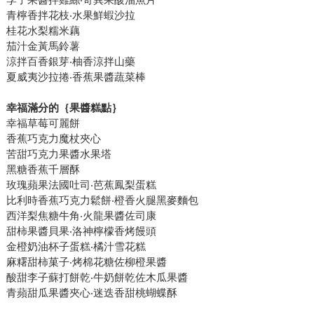
青檸香拌花枝‧水果鮮蝦沙拉
桂花水梨糯米藕
茄汁金黃馬鈴薯
涼拌百香銀芽‧柚香涼拌山藥
夏威夷沙拉捲‧香蕉果醬蔬菜棒
幸福滿分的｛果醬糕點｝
幸福草莓可麗餅
香蕉巧克力魔杖夾心
苦甜巧克力果醬水果塔
黑糖香蕉千層酥
玫瑰蘋果法國吐司‧芭蕉鳳梨蛋糕
比利時香蕉巧克力鬆餅‧橙香火腿黑麥麵包
西洋梨焦糖牛角‧火龍果醬佐司康
甜柿果醬貝果‧洛神檸檬香烤饅頭
金橙奶油杯子蛋糕‧橘汁雪花糕
麻糬甜柿菓子‧烤棉花糖佐柳橙果醬
酸甜李子蘇打餅乾‧牛奶餅乾佐木瓜果醬
青蘋甜瓜果醬夾心‧迷迭香甜桃蝴蝶酥