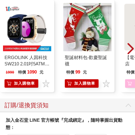
ERGOLINK 人因科技
聖誕材料包-歡慶聖誕
【電
SW210 2.01吋5ATM游
襪
店
泳心率血氧藍牙通話腕
1090
99
特價
元
特價
元
特價
1990
錶
加入購物車
加入購物車
訂購/退換貨須知
加入金石堂 LINE 官方帳號『完成綁定』，隨時掌握出貨動
態：