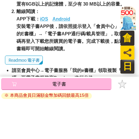
置有6GB以上的記憶體，至少有 30 MB以上的容量。
離線閱讀：
APP下載：
iOS
Android
安裝電子書APP後，請依照提示登入「會員中心」→「我
的E書櫃」→「電子書APP通行碼/載具管理」，取得通行
會
碼再登入下載您所購買的電子書。完成下載後，點選任一
書籍即可開始離線閱讀。
員
日
請至會員中心→電子書服務「我的e書櫃」領取複製『兌換
碼』至電子書服務商Readmoo進行兌換。
退換貨須知：
因版權保護，您在金石堂所購買的電子書僅能以金石堂專屬
的閱讀軟體開啟閱讀，無法以其他閱讀器或直接下載檔案。
依據「消費者保護法」第19條及行政院消費者保護處公告之
「通訊交易解除權合理例外情事適用準則」，非以有形媒介
提供之數位內容或一經提供即為完成之線上服務，經消費者
事先同意始提供。（如：電子書、電子雜誌、下載版軟體、