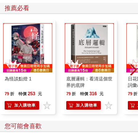
推薦必看
為怪談點燈 1
底層邏輯：看清這個世
日花
界的底牌
詞彙
253
316
79
折
特價
元
79
折
特價
元
79
折
加入購物車
加入購物車
您可能會喜歡