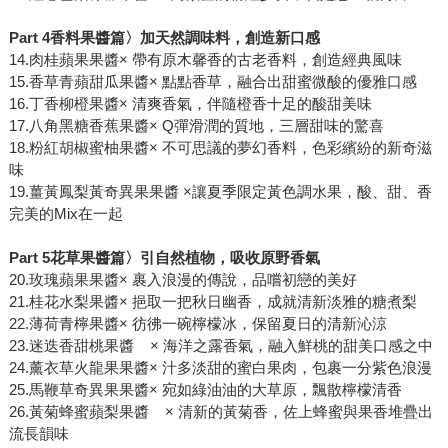
Part 4香料果醬篇〉加天然調味料，創造新口感
14.肉桂蘋果果醬× 帶有原木馨香的古老香料，創造經典風味
15.香草青蘋甜瓜果醬× 點點香草，融合出甜蜜微酸的優雅口感
16.丁香柳橙果醬× 清爽香氣，伴隨橙香十足的酸甜美味
17.八角黑糖香蕉果醬× Q彈滑潤的質地，三層甜味的驚喜
18.粉紅胡椒蜜柚果醬× 不可思議的夢幻香料，色彩繽紛的新奇滋
味
19.薑黃鳳梨黃奇異果果醬 ×讓夏季限定黃色調水果，酸、甜、香
完美的Mix在一起
Part 5花草果醬篇〉引自然植物，吸收原野香氣
20.玫瑰蘋果果醬× 裹入浪漫的傳說，品嚐初戀的美好
21.桂花水梨果醬× 挹取一把秋日幽香，成就清新淡雅的糖煮梨
22.薄荷青檸果醬× 彷彿一碗檸檬冰，保留夏日的清新沁涼
23.迷迭香甜桃果醬 × 海洋之露香氣，融入鮮桃的甜美口感之中
24.薰衣草火龍果果醬× 汁多淡甜的蜜白果肉，包裹一分紫色浪漫
25.馬鞭草奇異果果醬× 宛如綠油油的大草原，飄散檸檬清香
26.黃菊蜂蜜蘋梨果醬 × 清新的黃菊香，佐上蜂蜜與果香堆疊出
流長韻味