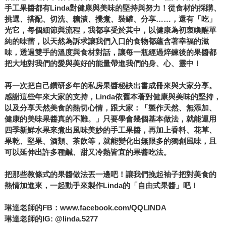
手工果醬都有Linda對健康與美味的堅持與努力！從食材的採購、
挑選、搭配、切洗、糖漬、攪煮、裝罐、分享……，還有「吃」
光它，每個細節與流程，我都享受於其中，以健康為初衷喚醒單
純的味蕾，以天然為訴求讓我們入口的食物都蘊含著幸福的滋
味，透過雙手的溫度與食材對話，讓每一瓶經過焠鍊後的果醬都
把大地對我們的愛與美好的能量帶進我們的身、心、靈中！
再一次把自己鑽研多年的私房果醬秘訣出書成冊來與大家分享。
感謝這些年來大家的支持，Linda依舊本著對健康與美味的堅持，
以及分享天然美食的熱切心情，跟大家：「製作天然、無添加、
健康的美味果醬真的不難。」只要學會幾個基本做法，就能運用
四季新鮮水果來煮出風味美妙的手工果醬，再加上香料、花草、
果乾、堅果、酒類、茶飲等，就能變化出無限多的獨創風味，且
可以延伸出許多種鹹、甜又冷熱皆宜的果醬吃法。
把那些教條式的果醬做法丟一邊吧！讓我們挽起袖子把對美食的
熱情加進來，一起動手來製作Linda的「自由式果醬」吧！
琳達老師的FB：www.facebook.com/QQLINDA
琳達老師的IG: @linda.5277