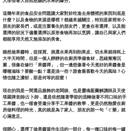
人珍惜著大自然恩賜的水果的緣分。
這幾年來的食品安全問題讓大家對於吃進去身體裡的東西到底是
什麼？以及食物的來源是哪裡？都越來越關注，特別是家裡有小
朋友的家長們，或是注重養生的朋友們，更會在有選擇、以及能
選擇的狀況下儘量選擇以原形食物再加以烹調，讓自己與家人們
都能享用天然又無添加的美食。
雖然做果醬時，從採買、挑選水果再到削果皮、切水果就得耗上
大半天時間，但是一個人靜靜的在廚房準備食材，思緒漸漸沉
澱，很像在修行「果醬禪」，但一邊想像著今天煮好的果醬會是
哪種滋味？要酸一點？還是淡一些？誰會最喜歡今天的風味？心
情也隨之濃郁，那是何等的甜蜜！
現在的我是一間選品服飾的老闆娘、也是靈魂藍圖解讀師及天使
塔羅牌老師∕占卜師，還是依然隨著季節的流轉做著不同口味的手
工果醬，也一樣會受邀分享手工果醬的教學，更是仍然熱愛在廚
房做料理的時光，真的就是為了家人、朋友的那一句「ㄛ樂」就
心滿意足。
很開心，選擇了做果醬當作生活的一部分，每一種口味的每一罐