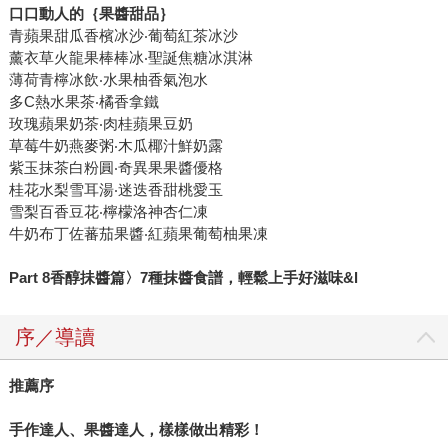
口口動人的｛果醬甜品｝
青蘋果甜瓜香檳冰沙‧葡萄紅茶冰沙
薰衣草火龍果棒棒冰‧聖誕焦糖冰淇淋
薄荷青檸冰飲‧水果柚香氣泡水
多C熱水果茶‧橘香拿鐵
玫瑰蘋果奶茶‧肉桂蘋果豆奶
草莓牛奶燕麥粥‧木瓜椰汁鮮奶露
紫玉抹茶白粉圓‧奇異果果醬優格
桂花水梨雪耳湯‧迷迭香甜桃愛玉
雪梨百香豆花‧檸檬洛神杏仁凍
牛奶布丁佐蕃茄果醬‧紅蘋果葡萄柚果凍
Part 8香醇抺醬篇〉7種抹醬食譜，輕鬆上手好滋味&l
序／導讀
推薦序
手作達人、果醬達人，樣樣做出精彩！