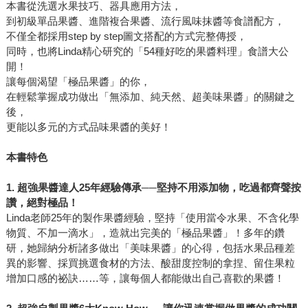
本書從洗選水果技巧、器具應用方法，
到初級單品果醬、進階複合果醬、流行風味抹醬等食譜配方，
不僅全都採用step by step圖文搭配的方式完整傳授，
同時，也將Linda精心研究的「54種好吃的果醬料理」食譜大公
開！
讓每個渴望「極品果醬」的你，
在輕鬆掌握成功做出「無添加、純天然、超美味果醬」的關鍵之
後，
更能以多元的方式品味果醬的美好！
本書特色
1.
超強果醬達人25年經驗傳承──堅持不用添加物，吃過都齊聲按
讚，絕對極品！
Linda老師25年的製作果醬經驗，堅持「使用當令水果、不含化學
物質、不加一滴水」，造就出完美的「極品果醬」！多年的鑽
研，她歸納分析諸多做出「美味果醬」的心得，包括水果品種差
異的影響、採買挑選食材的方法、酸甜度控制的拿捏、留住果粒
增加口感的祕訣……等，讓每個人都能做出自己喜歡的果醬！