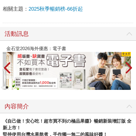
相關主題：
2025秋季暢銷榜-66折起
活動訊息
金石堂2026海外優惠：電子書
內容簡介
《自己做！安心吃！超市買不到の極品果醬》暢銷新裝增訂版 全
新上市！
堅持使用台灣水果熬煮，手作獨一無二的風味好醬！