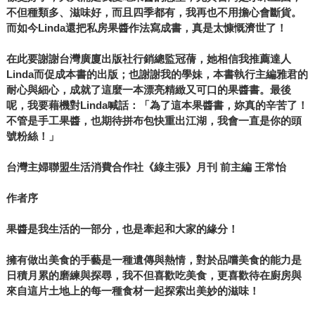
不但種類多、滋味好，而且四季都有，我再也不用擔心會斷貨。
而如今Linda還把私房果醬作法寫成書，真是太慷慨濟世了！
在此要謝謝台灣廣廈出版社行銷總監冠蒨，她相信我推薦達人
Linda而促成本書的出版；也謝謝我的學妹，本書執行主編雅君的
耐心與細心，成就了這麼一本漂亮精緻又可口的果醬書。最後
呢，我要藉機對Linda喊話：「為了這本果醬書，妳真的辛苦了！
不管是手工果醬，也期待拼布包快重出江湖，我會一直是你的頭
號粉絲！」
台灣主婦聯盟生活消費合作社《綠主張》月刊 前主編 王常怡
作者序
果醬是我生活的一部分，也是牽起和大家的緣分！
擁有做出美食的手藝是一種遺傳與熱情，對於品嚐美食的能力是
日積月累的磨練與探尋，我不但喜歡吃美食，更喜歡待在廚房與
來自這片土地上的每一種食材一起探索出美妙的滋味！