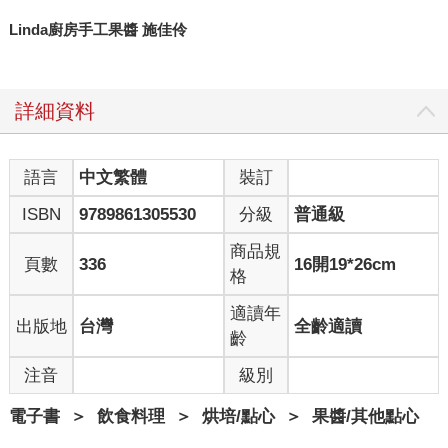
Linda廚房手工果醬 施佳伶
詳細資料
語言
中文繁體
裝訂
ISBN
9789861305530
分級
普通級
商品規
頁數
336
16開19*26cm
格
適讀年
出版地
台灣
全齡適讀
齡
注音
級別
電子書
＞
飲食料理
＞
烘培/點心
＞
果醬/其他點心