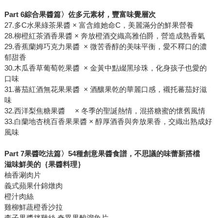
Part 6綜合果醬篇〉佐多元素材，豐富味覺層次
27.多C水果綠茶果醬 × 富含維她命C，美麗滿分的鮮果營養
28.柳橙紅茶酒香果醬 × 奔放橙酒交織高雅伯爵，營造成熟香氣
29.香蕉蘭姆巧克力果醬 × 微苦香醇的美味平衡，愛不釋口的濃
郁甜香
30.木瓜香草葡萄乾果醬 × 金黃中點綴黑珍珠，化身孩子也愛的
口味
31.蕃茄紅酒無花果果醬 × 酒釀果乾的華麗口感，襯托蕃茄好滋
味
32.西洋梨焦糖果醬 × 冬季的聖誕熱情，混搭糖蜜的懷舊風情
33.白蘭地杏桃百香果果醬 × 醇厚酒香與奔放果香，交織出熟成好
風味
Part 7果醬吃法篇〉54種創意果醬食譜，不思議的味蕾新搭檔
滋味鮮美的｛果醬料理｝
柚香涮肉片
義式蘋果什錦燉肉
橙汁肉絲
雞柳鮮蔬橙香沙拉
李子果醬拌雞絲‧奇異果酸溜魚片