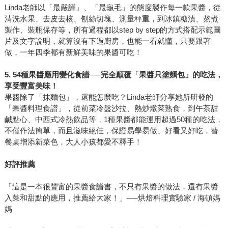
Linda老師以「最嚴謹」、「最龜毛」的態度製作每一款果醬，從
清洗水果、去皮去核、刨絲切塊、測量秤重，到冰鎮糖漬、熬煮
製作、裝瓶保存等，所有過程都以step by step的方式搭配示範圖
片及文字說明，就算沒有下過廚房，也能一看就懂，只要跟著
做，一年四季都有新鮮美味的果醬可吃！
5. 54
種果醬應用變化食譜──完全顛覆「果醬只塗麵包」的吃法，
享受豐富美味！
果醬除了「抹麵包」，還能怎麼吃？Linda老師分享她所研發的
「果醬料理食譜」，從前菜冷盤沙拉、熱炒燉菜熟食，到午茶甜
鹹點心、中西式冷熱飲品等，1種果醬都能運用超過50種的吃法，
不僅作法簡單，而且滋味絕佳，保證易學易做、好看又好吃，替
餐桌增添新菜色，大人小孩都愛不釋手！
好評推薦
「這是一本很豐富的果醬食譜書，不只有果醬的做法，還有果醬
入菜和甜點的應用，推薦給大家！」──烘焙料理實驗家 / 海頓媽
媽