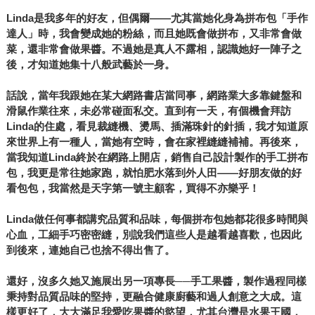
Linda是我多年的好友，但偶爾——尤其當她化身為拼布包「手作
達人」時，我會變成她的粉絲，而且她既會做拼布，又非常會做
菜，還非常會做果醬。不過她是真人不露相，認識她好一陣子之
後，才知道她集十八般武藝於一身。
話說，當年我跟她在某大網路書店當同事，網路業大多靠鍵盤和
滑鼠作業往來，未必常碰面私交。直到有一天，有個機會拜訪
Linda的住處，看見裁縫機、燙馬、插滿珠針的針插，我才知道原
來世界上有一種人，當她有空時，會在家裡縫縫補補。再後來，
當我知道Linda終於在網路上開店，銷售自己設計製作的手工拼布
包，我更是常往她家跑，就怕肥水落到外人田——好朋友做的好
看包包，我當然是天字第一號主顧客，買得不亦樂乎！
Linda做任何事都講究品質和品味，每個拼布包她都花很多時間與
心血，工細手巧密密縫，別說我們這些人是越看越喜歡，也因此
到後來，連她自己也捨不得出售了。
還好，沒多久她又施展出另一項專長──手工果醬，製作過程同樣
秉持對品質品味的堅持，更融合健康廚藝和過人創意之大成。這
樣更好了，大大滿足我愛吃果醬的慾望，尤其台灣是水果王國，