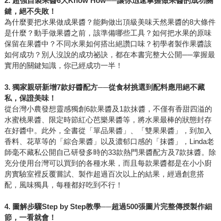
2.
超強自製果醬6大Know How──讓你迅速掌握做果醬的成功關
鍵，絕不失敗！
為什麼要把水果做成果醬？能夠做出頂級美味天然果醬的8大條件
是什麼？動手做果醬之前，該準備哪些工具？如何把水果的原味
保留在果醬中？不同水果如何搭出絕讚口味？初學者製作果醬該
如何成功？別人沒說的成功祕訣，都在本書完整大公開──掌握最
實用的關鍵知識，你已經成功一半！
3.
獨家親研新增7款好醬配方──從食材挑選到配料應用絕不藏
私，保證美味！
從台灣小農發想靈感獨創6款果醬及1款抹醬，不僅有香甜四溢的
水蜜桃果醬、限定時節紅心芭樂果醬等，將水果最棒的狀態封存
在好醬中。此外，全書從「單品果醬」、「雙果果醬」，到加入
香料、花草等的「綜合果醬」以及濃郁口感的「抹醬」，Linda老
師毫不藏私公開自己研發多時的33款熱門果醬配方及7款抹醬。除
充分使用台灣可以買到的各種水果，而且每款果醬都是在小小廚
房實驗室裡反覆嘗試、製作超過百次以上的結果，經過創意搭
配，風味獨具，每種都好吃到不行！
4.
圖解步驟Step by Step教學──超過500張圖片完整傳授製作細
節，一看就會！