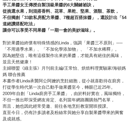
手工果醬女王傳授自製頂級果醬的6大關鍵祕訣，
從挑選水果，到混搭香料、花草、果乾、堅果、酒類、茶飲，
不但獨創「33款私房配方果醬、7種超百搭抹醬」，還設計出「54
道絕讚搭配吃法」
讓你可以享受不同果醬「一期一會的美妙滋味」。
對於果醬始終懷有特殊情感的Linda，強調「果醬三不原則」──
「不用過季水果」、「不加化學添加物」、「不加水稀釋」。
因為她堅信，唯有這樣製作出來的果醬，才能具有絕佳的風味，
並且天然健康！
主婦聯盟《綠主張》月刊前主編/王常怡、烘焙料理實驗家/海頓媽
媽 聯合推薦
本書作者Linda承襲阿公阿嬤的烹飪細胞，從小就喜歡待在廚房，
打從學生時代第一次自己動手做果醬至今，轉眼已近25年。
2009年自創「Linda廚房手工果醬」，由於料好實在，風味獨特，
不但一推出即深受網友肯定、名列當年網路團購熱門名單，
而且，她也因此經常受邀、前往各地烹飪教室開班授課。
直至今日，仍有許多讀者及粉絲常與她分享自製果醬帶來的興奮
及成就感。