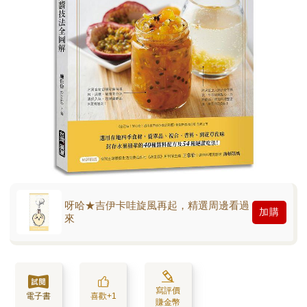
呀哈★吉伊卡哇旋風再起，精選周邊看過
加購
來
寫評價
電子書
喜歡+1
賺金幣