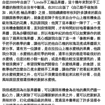
自從2009年自創了「Linda手工極品果醬」這十幾年來對於手工
果醬的熱情完全沒有中斷過。在2011出版了《自己動手做無添
加．純天然 極品果醬》之後，陸陸續續都有收到許多讀者的親自
回饋跟教學的邀約，就像是前陣子有位來自台中山上種有機食品
級玫瑰花的花農，私訊跟我說：他買了這本書好一陣子了，一直
沒有機會翻開來看，直到疫情期間，才有時間好好地看書操作煮
果醬，因為步驟很詳細，所以有點年紀的他也可以如實操作的就
做出了蘋果玫瑰果醬，真心感謝我出版了這一本「像教科書」般
手把手的教學的書，讓他可以把他自己種的玫瑰花煮成果醬跟大
家分享。還有另一位讀者，是在拉拉山上種水蜜桃的果農，他跟
我分享說：水蜜桃出產旺季的時候，通常出貨的都是等級很好的
水蜜桃，但是比較小顆一點的，或是外觀比較沒這麼漂亮的，通
常都浪費掉了，希望我幫他們開發出「水蜜桃果醬」的食譜，並
教導他們怎麼自己煮水蜜桃手工果醬，讓他們除了把看起來漂亮
的水蜜桃賣掉之外，也可以不浪費這些看起來比較不好看，但是
風味跟甜度都還很棒的新鮮水蜜桃。
我很感恩因為出版果醬書，可以讓我有機會為在地的農民們盡一
點心力，讓大家除了可以品嚐新鮮的水果之外，還可以把新鮮及
美味封存，幻化成極品級的美味，透過這本書牽起了許多這樣令