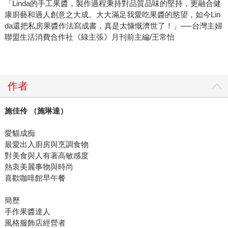
「Linda的手工果醬，製作過程秉持對品質品味的堅持，更融合健
康廚藝和過人創意之大成。大大滿足我愛吃果醬的慾望，如今Lin
da還把私房果醬作法寫成書，真是太慷慨濟世了！」──台灣主婦
聯盟生活消費合作社《綠主張》月刊前主編/王常怡
作者
施佳伶 （施琳達）
愛貓成痴
最愛出入廚房與烹調食物
對美食與人有著高敏感度
熱衷美麗事物與時尚
喜歡咖啡館早午餐
簡歷
手作果醬達人
風格服飾店經營者