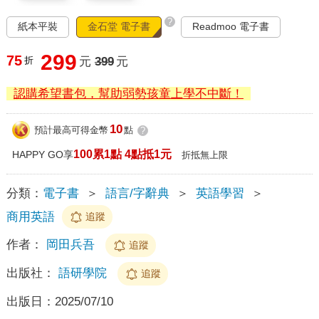
?
紙本平裝
金石堂 電子書
Readmoo 電子書
299
75
折
元
399
元
認購希望書包，幫助弱勢孩童上學不中斷！
10
預計最高可得金幣
點
?
100累1點 4點抵1元
HAPPY GO享
折抵無上限
分類：
電子書
＞
語言/字辭典
＞
英語學習
＞
商用英語
追蹤
作者：
岡田兵吾
追蹤
出版社：
語研學院
追蹤
出版日：
2025/07/10