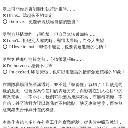
💬上司問你是否能順利執行計畫時……
❌ I think... 聽起來不夠肯定
⭕ I believe... 更能表現積極自信的態度！
💬對方熱情邀約一起吃飯，但自己無法參加時……
❌ I can’t... 拒絕別人邀約時，顯得太果斷，而令人失望
⭕ I’d love to, but... 即使不能去，也要表達遺憾的心情！
💬對客戶進行簡報之前，心情很緊張時……
❌ I’m nervous. 感覺不可靠
⭕ I’m excited. 即使緊張，也可以用適當的措辭創造積極的印象！
在國際職場用英語溝通時，並不是「聽得懂」就夠了！即使是同
樣的意思，也會因為你使用的表達方式，而影響在別人心目中的
專業形象。一不小心，我們可能因為用詞不當，而顯得消極、不
自信，甚至讓對方誤以為我們不夠體貼、缺乏專業態度，而在無
意間錯失合作與升遷的機會。
本書作者結合多年在外商工作的實戰經驗，從失敗中吸取教訓，