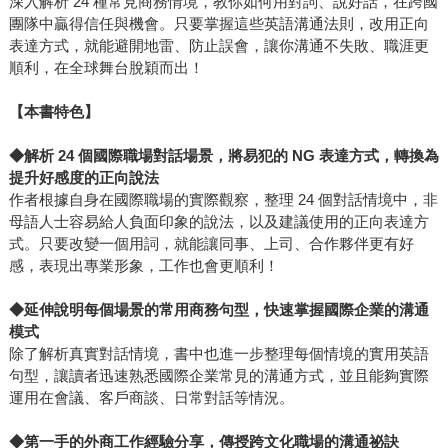
深入解析 24 種常見商務情境，教你如何用對詞、說好話，在跨國
團隊中贏得信任與機會。只要掌握這些英語溝通法則，改用正向
表達方式，就能避開地雷、防止誤會，讓你溝通不失敗、職涯更
順利，在全球舞台脫穎而出！
【本書特色】
◆解析 24
個國際職場對話場景，將易犯的 NG
表達方式，轉換為
提升好感度的正向說法
作者根據自身在國際職場的實際觀察，整理 24 個對話情境中，非
母語人士容易給人負面印象的說法，以及建議使用的正向表達方
式。只要改變一個用詞，就能讓同事、上司、合作夥伴更有好
感，表現出專業形象，工作也會更順利！
◆延伸說明每個場景的常用商務句型，快速掌握國際企業的溝通
模式
除了解析真實對話情境，書中也進一步整理每個情境的實用英語
句型，讓讀者迅速熟悉國際企業常見的溝通方式，並且能夠實際
運用在會議、客戶商談、日常對話等情況。
◆第一手的外商工作經驗分享，傳授跨文化職場的溝通祕訣