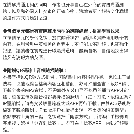
在講解溝通用詞的同時，作者也分享自己在外商的實務溝通經
驗，以及和外國人打交道的正確心態，讓讀者更了解跨文化職場
的運作方式與應對之道。
◆每個單元都附有實際運用句型的翻譯練習，提高學習效果
在每個單元的學習之後，提供翻譯練習，讓讀者實際運用所學的
內容。在思考與中英轉換的過程中，不但能加深理解，也能強化
記憶，讓讀者在實際進行職場溝通時，能夠自然、自信地說出得
體又有說服力的英語。
◆附贈QR
碼線上音檔隨掃隨聽！
本書音檔以QR碼方式提供，可隨書中內容掃描聆聽，免按上下鍵
搜尋，快速地讓音檔與內容互相搭配。亦可掃描全書下載QR碼，
下載全書的MP3音檔，不需額外安裝自己不熟悉的播放APP才能
聽，也省去每次聽音檔都要掃描的麻煩！（註：打包下載檔案為Z
IP壓縮檔，請先安裝解壓縮程式或APP再行下載，由於iOS系統對
檔案下載的限制，iPhone用戶在掃描出現「不支援的檔案類型」
後點擊右上角的三點，之後選擇「開啟方式」，請等待手機轉圈
完畢後，選擇「儲存到檔案」。即可在「檔案APP」內執行解壓
縮。）