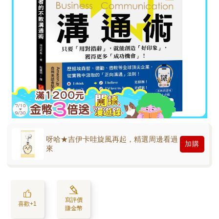
呀哈★吉伊卡哇旋風再起，精選周邊看過
加購
來
寫評價
喜歡+1
賺金幣