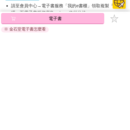
請至會員中心→電子書服務「我的e書櫃」領取複製『兌換
碼』至電子書服務商Readmoo進行兌換。
電子書
退換貨須知：
※ 金石堂電子書怎麼看
因版權保護，您在金石堂所購買的電子書僅能以金石堂專屬
的閱讀軟體開啟閱讀，無法以其他閱讀器或直接下載檔案。
依據「消費者保護法」第19條及行政院消費者保護處公告之
「通訊交易解除權合理例外情事適用準則」，非以有形媒介
提供之數位內容或一經提供即為完成之線上服務，經消費者
事先同意始提供。（如：電子書、電子雜誌、下載版軟體、
虛擬商品…等），
不受「網購服務需提供七日鑑賞期」的限
制
。為維護您的權益，建議您先使用「試閱」功能後再付款
購買。