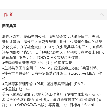
作者
岡田兵吾
歷任埃森哲、德勤顧問公司、微軟等企業，活躍於日本、美國、
新加坡等地。微軟亞太區資深經理。此外，也帶領企業內的組織
文化改革、企業社會責任（CSR）與多元共融推進工作，並獲得
許多內部獎項肯定。以「飛機頭經理人」的稱號，多次登上 NHK
教育頻道（Eテレ）、TOKYO MX 電視台等媒體。
●情報經營創新專門職大學（iU）超客座教授
●主持共享工作空間「One&Co」營運的線上沙龍「兵吾村塾」
●擁有世界頂尖的 IE 商學院高階管理碩士（Executive MBA）學
位
●美國專案管理學會（PMI）認證專案管理師（PMP）
●移居新加坡22年
著有《成為活躍於全球的英語工作者》（悅知文化出版）及《化
為武器的全球化能力 與外國人共事時應該知道的 51 條準則（直
譯）》（KADOKAWA 出版）等書籍。人生目標為「Social