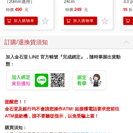
（20mm適用）
24cm
3.0
黑 
490
249
特價
元
特價
元
95
折
加入購物車
加入購物車
訂購/退換貨須知
加入金石堂 LINE 官方帳號『完成綁定』，隨時掌握出貨動
態：
提醒您！！
金石堂及銀行均不會請您操作ATM! 如接獲電話要求您前往
ATM提款機，請不要聽從指示，以免受騙上當！
購買須知：