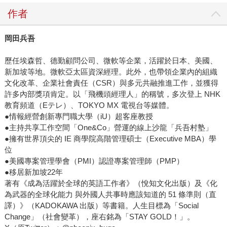
作者
岡田兵吾
歷任埃森哲、德勤顧問公司、微軟等企業，活躍於日本、美國、
新加坡等地。微軟亞太區資深經理。此外，也帶領企業內的組織
文化改革、企業社會責任（CSR）與多元共融推進工作，並獲得
許多內部獎項肯定。以「飛機頭經理人」的稱號，多次登上 NHK
教育頻道（Eテレ）、TOKYO MX 電視台等媒體。
●情報經營創新專門職大學（iU）超客座教授
●主持共享工作空間「One&Co」營運的線上沙龍「兵吾村塾」
●擁有世界頂尖的 IE 商學院高階管理碩士（Executive MBA）學
位
●美國專案管理學會（PMI）認證專案管理師（PMP）
●移居新加坡22年
著有《成為活躍於全球的英語工作者》（悅知文化出版）及《化
為武器的全球化能力 與外國人共事時應該知道的 51 條準則（直
譯）》（KADOKAWA 出版）等書籍。人生目標為「Social
Change」（社會變革），座右銘為「STAY GOLD！」。