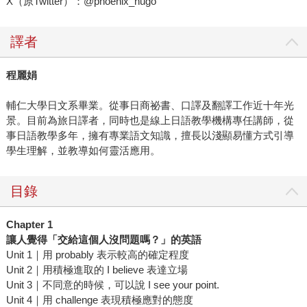
X（原Twitter）：@phoenix_hugo
譯者
程麗娟
輔仁大學日文系畢業。從事日商祕書、口譯及翻譯工作近十年光
景。目前為旅日譯者，同時也是線上日語教學機構專任講師，從
事日語教學多年，擁有專業語文知識，擅長以淺顯易懂方式引導
學生理解，並教導如何靈活應用。
目錄
Chapter 1
讓人覺得「交給這個人沒問題嗎？」的英語
Unit 1｜用 probably 表示較高的確定程度
Unit 2｜用積極進取的 I believe 表達立場
Unit 3｜不同意的時候，可以說 I see your point.
Unit 4｜用 challenge 表現積極應對的態度