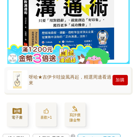
呀哈★吉伊卡哇旋風再起，精選周邊看過
加購
來
寫評價
電子書
喜歡+1
賺金幣
?