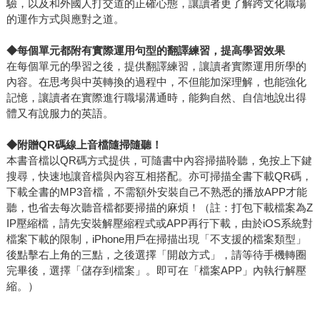
驗，以及和外國人打交道的正確心態，讓讀者更了解跨文化職場
的運作方式與應對之道。
◆每個單元都附有實際運用句型的翻譯練習，提高學習效果
在每個單元的學習之後，提供翻譯練習，讓讀者實際運用所學的
內容。在思考與中英轉換的過程中，不但能加深理解，也能強化
記憶，讓讀者在實際進行職場溝通時，能夠自然、自信地說出得
體又有說服力的英語。
◆附贈QR
碼線上音檔隨掃隨聽！
本書音檔以QR碼方式提供，可隨書中內容掃描聆聽，免按上下鍵
搜尋，快速地讓音檔與內容互相搭配。亦可掃描全書下載QR碼，
下載全書的MP3音檔，不需額外安裝自己不熟悉的播放APP才能
聽，也省去每次聽音檔都要掃描的麻煩！（註：打包下載檔案為Z
IP壓縮檔，請先安裝解壓縮程式或APP再行下載，由於iOS系統對
檔案下載的限制，iPhone用戶在掃描出現「不支援的檔案類型」
後點擊右上角的三點，之後選擇「開啟方式」，請等待手機轉圈
完畢後，選擇「儲存到檔案」。即可在「檔案APP」內執行解壓
縮。）