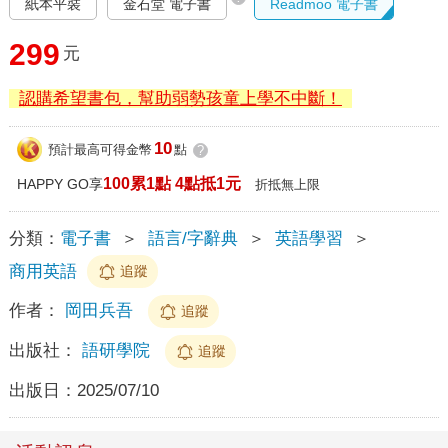
紙本平裝
金石堂 電子書
Readmoo 電子書
299
元
認購希望書包，幫助弱勢孩童上學不中斷！
10
預計最高可得金幣
點
?
100累1點 4點抵1元
HAPPY GO享
折抵無上限
分類：
電子書
＞
語言/字辭典
＞
英語學習
＞
商用英語
追蹤
作者：
岡田兵吾
追蹤
出版社：
語研學院
追蹤
出版日：
2025/07/10