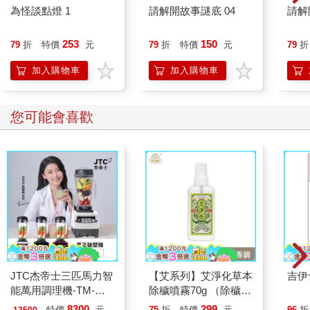
為怪談點燈 1
請解開故事謎底 04
請解
253
150
79
折
特價
元
79
折
特價
元
79
折
加入購物車
加入購物車
您可能會喜歡
JTC杰帝士三匹馬力智
【艾系列】艾淨化草本
吉伊
能萬用調理機-TM-
除穢噴霧70g （除穢/
800-黑-公司貨(真正破
平安/淨化/艾草/芙蓉/
8300
299
特價
元
75
折
特價
元
96
折
13500