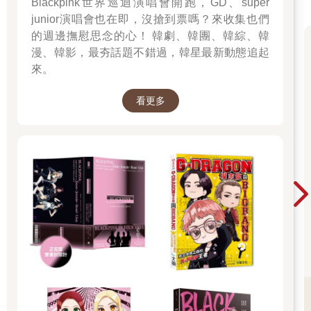
Blackpink世界巡迴演唱會開跑，GD、super
junior演唱會也在即，沒搶到票嗎？來收集也們
的週邊撫慰思念的心！ 韓劇、韓團、韓綜、韓
漫、韓影，最夯話題不錯過，韓星最新動態追起
來。
看更多