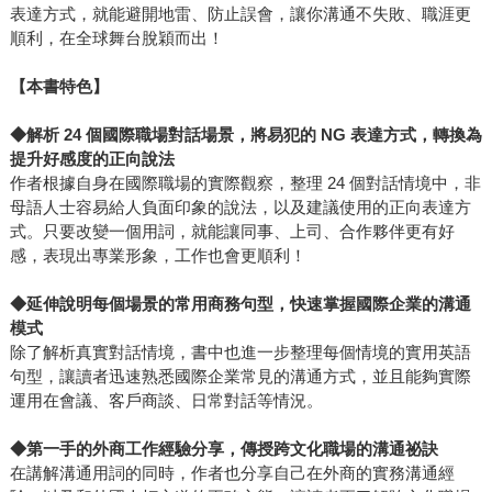
表達方式，就能避開地雷、防止誤會，讓你溝通不失敗、職涯更
順利，在全球舞台脫穎而出！
【本書特色】
◆解析 24
個國際職場對話場景，將易犯的 NG
表達方式，轉換為
提升好感度的正向說法
作者根據自身在國際職場的實際觀察，整理 24 個對話情境中，非
母語人士容易給人負面印象的說法，以及建議使用的正向表達方
式。只要改變一個用詞，就能讓同事、上司、合作夥伴更有好
感，表現出專業形象，工作也會更順利！
◆延伸說明每個場景的常用商務句型，快速掌握國際企業的溝通
模式
除了解析真實對話情境，書中也進一步整理每個情境的實用英語
句型，讓讀者迅速熟悉國際企業常見的溝通方式，並且能夠實際
運用在會議、客戶商談、日常對話等情況。
◆第一手的外商工作經驗分享，傳授跨文化職場的溝通祕訣
在講解溝通用詞的同時，作者也分享自己在外商的實務溝通經