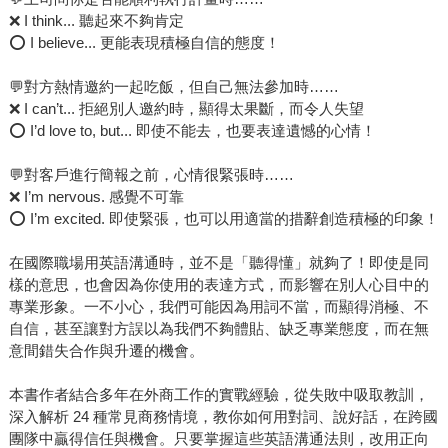
❌ I think... 聽起來不夠肯定
⭕ I believe... 更能表現積極自信的態度！
💬對方熱情邀約一起吃飯，但自己無法參加時……
❌ I can’t... 拒絕別人邀約時，顯得太果斷，而令人失望
⭕ I’d love to, but... 即使不能去，也要表達遺憾的心情！
💬對客戶進行簡報之前，心情很緊張時……
❌ I’m nervous. 感覺不可靠
⭕ I’m excited. 即使緊張，也可以用適當的措辭創造積極的印象！
在國際職場用英語溝通時，並不是「聽得懂」就夠了！即使是同
樣的意思，也會因為你使用的表達方式，而影響在別人心目中的
專業形象。一不小心，我們可能因為用詞不當，而顯得消極、不
自信，甚至讓對方誤以為我們不夠體貼、缺乏專業態度，而在無
意間錯失合作與升遷的機會。
本書作者結合多年在外商工作的實戰經驗，從失敗中吸取教訓，
深入解析 24 種常見商務情境，教你如何用對詞、說好話，在跨國
團隊中贏得信任與機會。只要掌握這些英語溝通法則，改用正向