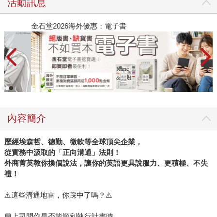
活動訊息
金石堂2026海外優惠：電子書
內容簡介
歷經埃森哲、德勤、微軟等全球頂尖企業，
從實務中汲取的「正向溝通」法則！
外商菁英教你換個說法，讓你的英語更具說服力、更積極、不失
禮！
⚠️這些溝通地雷，你踩中了嗎？⚠️
💬上司問你是否能順利執行計畫時……