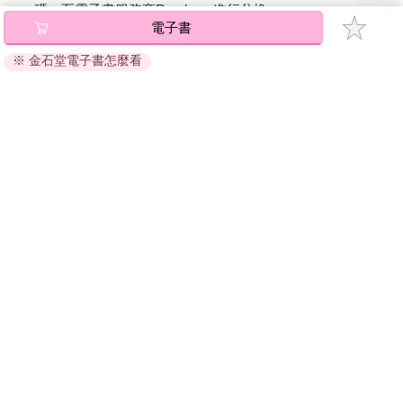
碼』至電子書服務商Readmoo進行兌換。
電子書
退換貨須知：
※ 金石堂電子書怎麼看
因版權保護，您在金石堂所購買的電子書僅能以金石堂專屬
的閱讀軟體開啟閱讀，無法以其他閱讀器或直接下載檔案。
依據「消費者保護法」第19條及行政院消費者保護處公告之
「通訊交易解除權合理例外情事適用準則」，非以有形媒介
提供之數位內容或一經提供即為完成之線上服務，經消費者
事先同意始提供。（如：電子書、電子雜誌、下載版軟體、
虛擬商品…等），
不受「網購服務需提供七日鑑賞期」的限
制
。為維護您的權益，建議您先使用「試閱」功能後再付款
購買。