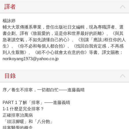
譯者
楊詠婷
輔大大眾傳播系畢業，曾任出版社日文編輯，現為專職譯者、選
書企劃。譯有《致親愛的，這是你和世界最好的距離》、《與其
急著讀空氣，不如先讀懂自己的心》、《別讓「應該｣框住你的人
生》、《你不必和每個人都合拍》、《找回自我肯定感，不再感
到人生艱難》、《給不小心就會太在意的你》等書。譯文賜教：
norikoyang1973@yahoo.co.jp
目錄
序／養生不排寒，一切都白忙——進藤義晴
PART 1 了解「排寒」——進藤義晴
1-1 什麼是完全排寒？
正確排寒治萬病
「頭涼腳暖」和「八分飽」
排寒醫學的概念