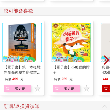
（摘文2）
每個人體內都有「寒氣」
您可能會喜歡
上半身和下半身溫度不同
我們大部分的人，都沒發現自己有「寒氣入侵」的問題。但如果
用紅外線熱像儀（thermography）檢測身體，幾乎都會發現足部
溫度過低的情況。比起以心臟為中心、溫度保持在37℃左右的上
半身，下半身則是越往下溫度越低，到了足部甚至只有3 1℃以
下。上
半身和足部，溫差竟然高達6度。排寒療法的基本原則，就是藉由
半身浴及多層襪幫下半身保暖，將身體維持在「頭涼腳暖」的良
好平衡狀態。
【電子書】第一本複雜
【電子書】小狐狸的帽
典藏
寒氣導致氣血不暢
性創傷後壓力症候群自
子
405
大部分維持生命機能的重要器官都在我們的上半身，包括心臟、
我療癒聖經（長銷典
肺臟、肝臟、消化器（胰臟、脾臟）、腎臟，甚至是大腦，都是
499
259
特價
元
特價
元
240
藏）
24小時不斷工作的產熱器官。身體及頭部接收它們散發出來的熱
電子書
電子書
量，比較難以降溫；但內臟較少的下腹部及最末端的腳尖，溫度
總是比正常要低。
中醫理論認為，當人體陰陽氣血平衡，身體就能保持健康；一旦
氣血失調造成瘀滯，就會導致疾病。
訂購/退換貨須知