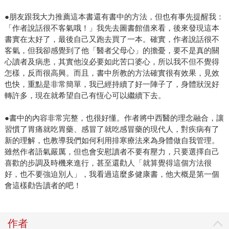
●朋友跟我大力推薦這本書還有書中的方法，但也有事先提醒我：
「作者說話很不客氣哦！」我先去圖書館借來看，後來發現這本
書實在太好了，最後自己又跑去買了一本。確實，作者說話很不
客氣，但我卻感覺到了他「醫者父母心」的擔憂，要不是真的關
心讀者及病患，其實他沒必要如此苦口婆心，所以我不但不覺得
怎樣，反而很高興。而且，書中所教的方法確實很有效果，見效
也快，重點是非常簡單，我已經持續了好一陣子了，身體狀況好
轉許多，現在就希望自己有恆心可以繼續下去。
●書中的內容非常完整，也很好懂。作者將中西醫的理念融合，讓
習慣了胃痛就吃胃藥、感冒了就吃感冒藥的現代人，對疾病有了
新的理解，也教導我們如何利用排寒療法來為身體做自我管理。
雖然作者語氣嚴厲，但也會安慰讀者不要有壓力，只要選擇自己
喜歡的步調及時機來進行，甚至還勸人「就算覺得這個方法很
好，也不要強迫別人」，我看過這麼多健康書，他大概是第一個
會這樣勸告讀者的吧！
作者