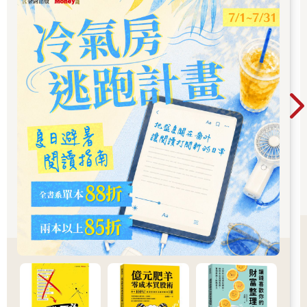
般西醫的思考方式，他們將人體細分為零件，哪個地方壞掉，就
由哪科醫生治療。
因此，西醫已經進化到每個器官都有專科，從消化器內外科、呼
吸器官內外科，到心臟內外科、血液腫瘤科等等，這可以說是西
方醫學的傑出成果，更代表著人類已經進入「為自己身體負責」
的時代了。
哪裡發現病徵就治療哪裡，其實一點意義也沒有，因為你的身體
一定是哪裡出現問題，才會造成疾病。不找出致病的根源，光治
療表層的外顯症狀，只會讓致病根源深入潛伏在體內，直到有一
天化為更嚴重的病症顯現出來。
排寒醫學的概念
我苦心鑽研各種醫學，最後集大成的就是「排寒療法」。
古醫書曾言：「草根木皮為下藥，針灸為中藥，飲食衣服為上
藥。」
也就是說，在所有治療法及健康法中，衣食等日常生活中的習
慣，才是最上等的大藥。古人更言：「正心修身，百藥之源。」
持身謹慎、長保心平氣和，不做有害身心的事情，對人體來說才
是最有效的藥方；比起高深的技術、知識或藥物，正確的生活習
慣更為重要。
排寒療法，就是以上所有醫學智慧的結晶。所謂「正本清源」，