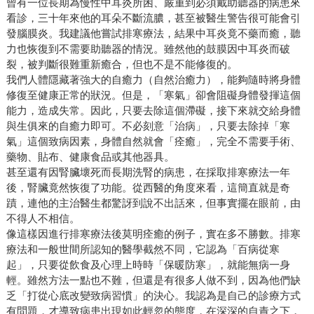
曾有一位長期為慢性中耳炎所困、嚴重到必須戴助聽器的病患來
看診，三十年來他的耳朵不斷流膿，甚至被醫生警告很可能會引
發腦膜炎。我建議他嘗試排寒療法，結果中耳炎竟不藥而癒，聽
力也恢復到不需要助聽器的情況。雖然他的鼓膜因中耳炎而破
裂，被判斷很難重新癒合，但也不是不能修復的。
我們人體隱藏著強大的自癒力（自然治癒力），能夠隨時將身體
修復至健康正常的狀況。但是，「寒氣」卻會阻礙身體發揮這個
能力，造成失常。因此，只要去除這個滯礙，接下來就交給身體
與生俱來的自癒力即可。不必刻意「治病」，只要去除掉「寒
氣」這個致病因素，身體自然就會「痊癒」，完全不需要手術、
藥物、貼布、健康食品或其他器具。
甚至還有因腎臟壞死而長期洗腎的病患，在採取排寒療法一年
後，腎臟竟然恢復了功能。從西醫的角度來看，這簡直就是奇
蹟，連他的主治醫生都驚訝到說不出話來，但事實擺在眼前，由
不得人不相信。
像這樣因進行排寒療法後莫明痊癒的例子，實在多不勝數。排寒
療法和一般世間所認知的醫學截然不同，它認為「百病從寒
起」，只要從飲食及心理上時時「保暖防寒」，就能無病一身
輕。雖然方法一點也不難，但還是有很多人做不到，因為他們缺
乏「打從心底改變致病習慣」的決心。我認為是自己的診療方式
有問題，才導致病患出現如此輕忽的態度，在深深的自責之下，