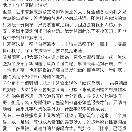
我於十年前關閉了診所。
但是，近來有越來越多支持排寒療法的人，從全國各地向我女兒
幸惠提出邀約，希望她前往進行諮商或演講。即使排寒療法的實
行方法十分簡單，只要看書就足夠了，但還是有很多人感到不
安，不斷重覆詢問相同的問題。我女兒因此吃了不少苦頭，但也
從中學習到許多事情。
排寒療法是一種「自療醫學」，主張自己種下的「毒果」，要靠
自己根除。除了方法簡單，效果更是迅速。
雖然簡單，但大部分的人還是因為「穿多層襪很麻煩」或「無法
堅持半身浴」等問題，最終半途而廢。寧可長年花錢看病、吞下
一堆處方藥，也不願貫徹這種自己就能做的簡單療法—說到底，
他們就是不相信自己身體的能力。
另外還有一個難關，就是中途會出現的「瞑眩反應」 。當身體出
現好轉，大家通常都會既驚又喜，但接下來就要開始面對身體和
心理的各種不適。這段過程真的十分難熬，很多人就此半途而
廢。但是，為了身體健康，無論如何都必須熬過去才行。天助自
助者，如果凡事只想依靠外力，什麼事都不可能成功。
近來，一直被嫌棄又土又醜的五趾襪，開始流行了起來；「半身
浴」或「足湯」等也成為普遍的美容妙方，許多年輕女性更開始
愛上「多層襪」這種舒適的保暖方式。到如今，「排寒」已經成