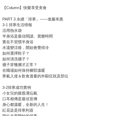
【Column】快樂享受美食
PART 3 永續「排寒」——進藤幸惠
3-1 排寒生活情報
活用熱水袋
半身浴是最佳閱讀、賞樂時間
實在不習慣半身浴
水溫變涼後，開始會覺得冷
如何選擇鞋子？
如何清洗襪子？
襪子穿幾層才正常？
在職場如何保持腳部溫暖
寒氣入侵＆飲食過量的外顯症狀及部位
3-2排寒成功實例
小女兒的腹股溝疝氣
口耳相傳是最佳宣傳
身心都溫暖，全新的人生！
紅花染是排寒利器
因亡夫而開始的排寒