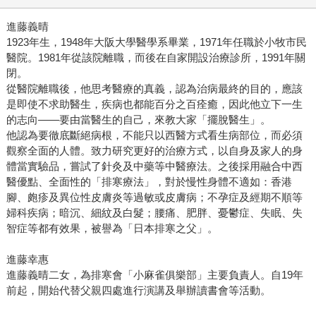
進藤義晴
1923年生，1948年大阪大學醫學系畢業，1971年任職於小牧市民
醫院。1981年從該院離職，而後在自家開設治療診所，1991年關
閉。
從醫院離職後，他思考醫療的真義，認為治病最終的目的，應該
是即使不求助醫生，疾病也都能百分之百痊癒，因此他立下一生
的志向——要由當醫生的自己，來教大家「擺脫醫生」。
他認為要徹底斷絕病根，不能只以西醫方式看生病部位，而必須
觀察全面的人體。致力研究更好的治療方式，以自身及家人的身
體當實驗品，嘗試了針灸及中藥等中醫療法。之後採用融合中西
醫優點、全面性的「排寒療法」，對於慢性身體不適如：香港
腳、皰疹及異位性皮膚炎等過敏或皮膚病；不孕症及經期不順等
婦科疾病；暗沉、細紋及白髮；腰痛、肥胖、憂鬱症、失眠、失
智症等都有效果，被譽為「日本排寒之父」。
進藤幸惠
進藤義晴二女，為排寒會「小麻雀俱樂部」主要負責人。自19年
前起，開始代替父親四處進行演講及舉辦讀書會等活動。