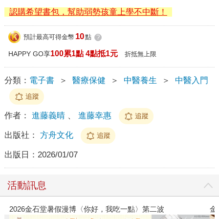
認購希望書包，幫助弱勢孩童上學不中斷！
10
預計最高可得金幣
點
?
100累1點 4點抵1元
HAPPY GO享
折抵無上限
分類：
電子書
＞
醫療保健
＞
中醫養生
＞
中醫入門
追蹤
作者：
進藤義晴
、
進藤幸惠
追蹤
出版社：
方舟文化
追蹤
出版日：
2026/01/07
活動訊息
2026金石堂暑假漫博〈你好，我吃一點〉第二波
金