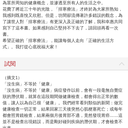
為眾所周知的健康概念，並滲透至所有人的生活之中。
花費了將近三十年的光陰，「排寒療法」才終於為大家所熟知，
我感到既喜悅又欣慰。但是，坊間卻流傳著許多錯誤的觀念，為
了讓世人對「排寒療法」有更深入及正確的了解，我和幸惠共同
寫下了這本書。如果感到自己堅持不下去了，請回頭再看一次
書。
希望正確的「排寒療法」，能讓每個人走向「正確的生活方
式」。我打從心底祝福大家！
試閱
（摘文1）
「沒生病」不等於「健康」
「沒生病」不等於「健康」病症發作以前，會有一段毫無自覺症
狀的潛伏期，就算在這段期間做健康檢查，都會得出正常的數
值，讓人以為自己很「健康」。我們經常看到類似的新聞：做完
健康檢查一切正常，結果回家三天後突然心肌梗塞死亡；或每年
都會照胃鏡檢查，結果兩個月後胃部不適，竟然發現胃癌……這
並不是檢查出現錯誤，而是剛好碰到疾病的潛伏期，才會檢查不
出來。