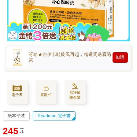
呀哈★吉伊卡哇旋風再起，精選周邊看過
加購
來
寫評價
電子書
喜歡+1
賺金幣
紙本平裝
Readmoo 電子書
245
元