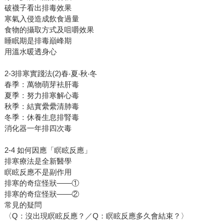
破襪子看出排毒效果
寒氣入侵造成飲食過量
食物的攝取方式及咀嚼效果
睡眠期是排毒巔峰期
用溫水暖透身心
2-3排寒實踐法(2)春‧夏‧秋‧冬
春季：萬物萌芽袪肝毒
夏季：努力排寒解心毒
秋季：結實纍纍清肺毒
冬季：休養生息排腎毒
消化器一年排四次毒
2-4 如何因應「瞑眩反應」
排寒療法是全新醫學
瞑眩反應不是副作用
排寒的奇症怪狀——①
排寒的奇症怪狀——②
常見的疑問
〈Q：沒出現瞑眩反應？／Q：瞑眩反應多久會結束？〉