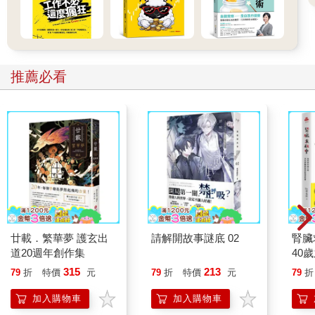
疾病既然起源於己，就要從己去排除病根，這是最基本的態度。
至於其他的治療法及健康法，大部分都是依賴醫者及藥物，或針
灸師、整骨師等擁有專門知識與技術的人，再不然就是依靠健康
食品或健身器材……說到底，那些都不過是外在的「輔助」而
推薦必看
已。
最根本的治療及對策，就是「自己」握住治療的關鍵，也可以說
是決定權。即使做為「輔助」的醫生判定無藥可治，「自己」也
不能放棄，說不定排寒療法就是痊癒的關鍵。
不只是我，許多長年採用排寒療法的人，都獲得了許多不可思議
的治癒經驗—雖然對我來說，那都是再正常不過的體驗。
病無法痊癒，就是因為自己一直過著「無法痊癒的生活」；如果
將生活調回正軌，身體自然就會恢復原有的健康。只要過著正確
的生活，毒素就會不斷從體內排出；當毒素排除乾淨，我們就能
找回健康，這是再當然不過的結果。
一味地依賴手術及藥物，只會將毒素壓制在體內，讓毒素在體內
廿載．繁華夢 護玄出
請解開故事謎底 02
腎臟
越積越多。到最後，無處可去的毒素就會遍及全身，進而導致死
道20週年創作集
40
亡。
就告
315
213
79
折
特價
元
79
折
特價
元
79
折
依靠外力確實比較輕鬆，但從結果來看，自己種的苦果，到最後
還是會以各種形式回到自己身上，這一點大家務必要認清。
加入購物車
加入購物車