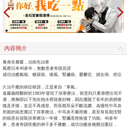
內容簡介
養身先養暖，治病先治寒
風靡日本40多年，無數患者奇蹟見證
成功治癒氣喘、糖尿病、痛風、腎臟病、憂鬱症、婦女病、癌症
久治不癒的病症根源，正是來自「寒氣」
進藤義晴醫師於1983年發現了排寒療法，留意到只要身體出現不
適，將胸部以下泡在熱水裡就會好轉，因此擺脫了長年的肩膀痠
痛及牙痛，並且不再感冒。而長期耳朵不斷流膿、為慢性中耳炎
所困的病患嘗試了排寒療法，中耳炎不藥而癒，甚至有長期洗腎
的病患在採取排寒療法一年後，腎臟竟然恢復了功能。40多年
來，患者奇蹟痊癒的例子多不勝數，成功治癒各種難治重症，