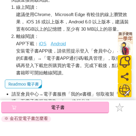
以很快判斷出身體受到了何種外邪的影響。但只有「寒邪」，是
線上閱讀：
幾乎對所有人都造成了影響。
建議使用Chrome、Microsoft Edge 有較佳的線上瀏覽效
但是，即使告知病患「體內受到寒氣侵害」，卻經常聽到他們回
果， iOS 16 或以上版本，Android 6.0 以上版本，建議裝
答「四肢發熱，不可能有寒氣」。寒氣入侵不同於「寒性體
置有6GB以上的記憶體，至少有 30 MB以上的容量。
質」，甚至「四肢發熱」就是寒氣入侵的證據。許多人經常上半
離線閱讀：
身穿得很暖，卻光著腳讓足部受寒，結果就是末端冰冷、四肢發
APP下載：
iOS
Android
熱。
安裝電子書APP後，請依照提示登入「會員中心」→「我
因為四肢發熱，就以為身體未受到寒氣影響，即使天氣再冷也光
的E書櫃」→「電子書APP通行碼/載具管理」，取得通行
著腳，導致寒氣入侵得更嚴重。許多對此沒有自覺的人，就因此
在體內累積過多的寒氣，對身體造成無法彌補的影響。
碼再登入下載您所購買的電子書。完成下載後，點選任一
如果日常生活中，就經常選擇會導致寒氣入侵的服裝、飲食及生
書籍即可開始離線閱讀。
活態度，身體的本能就會錯亂。也就是說，錯誤的生活方式會讓
身體習慣寒氣入侵的狀態，進而喪失了「排除寒氣」的本能。
惡性循環之下，人體為了保持恆溫，就會拼命排除過重的寒氣，
請至會員中心→電子書服務「我的e書櫃」領取複製『兌換
導致身體發熱。如果經常因為身體「發熱潮紅」而困擾，就代表
碼』至電子書服務商Readmoo進行兌換。
身體已經在警告「體內寒氣過重」。當症狀進入末期，甚至會在
電子書
退換貨須知：
血管中形成淤塊，造成嚴重的氣血淤滯，連發熱也無法驅除寒
※ 金石堂電子書怎麼看
氣，導致疼痛不適，發熱怕冷反覆發作。結果就是四肢末端極度
因版權保護，您在金石堂所購買的電子書僅能以金石堂專屬
冰冷，就算在酷暑的夏天也感覺畏寒；或是即使自己沒感覺，身
的閱讀軟體開啟閱讀，無法以其他閱讀器或直接下載檔案。
體也會併發出各種症狀及疼痛不適。
依據「消費者保護法」第19條及行政院消費者保護處公告之