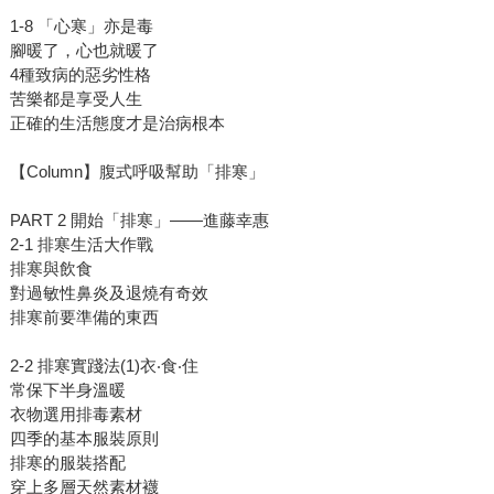
1-8 「心寒」亦是毒
腳暖了，心也就暖了
4種致病的惡劣性格
苦樂都是享受人生
正確的生活態度才是治病根本
【Column】腹式呼吸幫助「排寒」
PART 2 開始「排寒」——進藤幸惠
2-1 排寒生活大作戰
排寒與飲食
對過敏性鼻炎及退燒有奇效
排寒前要準備的東西
2-2 排寒實踐法(1)衣‧食‧住
常保下半身溫暖
衣物選用排毒素材
四季的基本服裝原則
排寒的服裝搭配
穿上多層天然素材襪