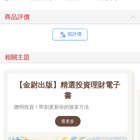
動，想著即使自己無法成為上醫，也要立志成為醫病治人的良
醫。
商品評價
在我過去只用西醫技術為病人診治時，許多手術成功及完全治癒
的病人，卻在數年後又因為同樣的疾病回來就醫，讓我既挫折又
苦惱，開始對只能用藥物壓制症狀、或用手術切除患部的西方醫
寫評價
學感到不足，進而創造出中西融合的獨特「排寒療法」。
西方醫學的根本，與其說是「醫病」，不如說是以「治療症狀」
為優先。當症狀經過治療、檢查過後未發現病徵，數值也達到一
相關主題
定標準，就代表「治好了」。
但是從排寒療法的角度來看，有時候一些激烈的症狀是身體排毒
的必經過程，不僅對身體不是壞事，反而還有好處。等到毒素完
全排除乾淨，病症自然會痊癒，身體才能獲得真正的健康。
【金尉出版】精選投資理財電子
但是，現今的醫學治療方式卻反其道而行，不但不積極促進身體
排除毒素，反而盡量壓抑（壓制症狀）。這麼一來，毒素累積在
書
五臟六腑之中，終有一天會再併發相同病症， 甚至影響到其他地
聰明投資！即刻更新你的致富方法
方。
例如，因為肺部出現問題，就拼命治療肺部的症狀，結果反而讓
肝臟出現併發症。如果是將人視為整體的中醫，這並不難以理
看更多
解，但西醫卻會覺得莫名其妙。西醫只會治療出現病症的地方，
如果其他地方出現症狀了，就交給那一科的專門醫生，這就是一