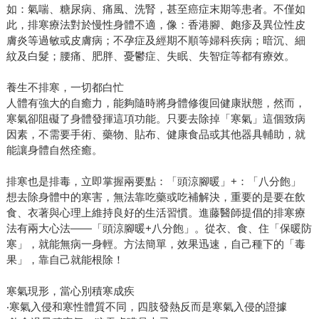
如：氣喘、糖尿病、痛風、洗腎，甚至癌症末期等患者。不僅如
此，排寒療法對於慢性身體不適，像：香港腳、皰疹及異位性皮
膚炎等過敏或皮膚病；不孕症及經期不順等婦科疾病；暗沉、細
紋及白髮；腰痛、肥胖、憂鬱症、失眠、失智症等都有療效。
養生不排寒，一切都白忙
人體有強大的自癒力，能夠隨時將身體修復回健康狀態，然而，
寒氣卻阻礙了身體發揮這項功能。只要去除掉「寒氣」這個致病
因素，不需要手術、藥物、貼布、健康食品或其他器具輔助，就
能讓身體自然痊癒。
排寒也是排毒，立即掌握兩要點：「頭涼腳暖」+：「八分飽」
想去除身體中的寒害，無法靠吃藥或吃補解決，重要的是要在飲
食、衣著與心理上維持良好的生活習慣。進藤醫師提倡的排寒療
法有兩大心法――「頭涼腳暖+八分飽」。從衣、食、住「保暖防
寒」，就能無病一身輕。方法簡單，效果迅速，自己種下的「毒
果」，靠自己就能根除！
寒氣現形，當心別積寒成疾
‧寒氣入侵和寒性體質不同，四肢發熱反而是寒氣入侵的證據