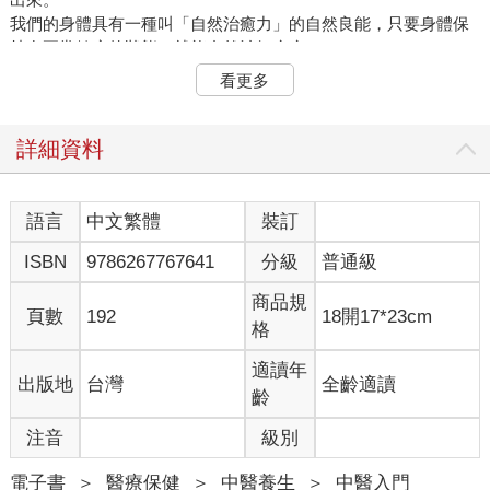
我們的身體具有一種叫「自然治癒力」的自然良能，只要身體保
持在正常健康的狀態，就能自然治好疾病。
但是，一旦身體受到寒氣侵害，這個神奇的功能就會減弱，甚至
看更多
失常。這麼一來，就會莫名的想讓足部更冰涼或是暴飲暴食，也
就是想做一些對健康有害的事，進而使病毒增生，甚至積蓄在體
內，直到超過身體能承受的限度，爆發嚴重的病症。現代的醫學
詳細資料
將這種身體累積過量毒素，甚至連血管及尿液中都出現毒素，進
而形成腫瘤、瘜肉及潰瘍等外顯症狀的情況，稱之為「疾病」。
其實，任何疾病在成形之前，體內早已出現病毒，只是西醫無法
語言
中文繁體
裝訂
提早察覺。
ISBN
9786267767641
分級
普通級
許多人就這樣在不知情的情況下一直累積毒素。有些人明明外表
看來十分健康，卻在某天忽然猝逝；有些人老是感冒或拉肚子，
商品規
一天到晚抱怨自己身體弱、可能活不久，結果卻十分長壽。 這種
頁數
192
18開17*23cm
格
人因為經常排出體內的毒素，反而難生大病，也就是所謂的「一
病息災」。
適讀年
出版地
台灣
全齡適讀
齡
壓制症狀只治標不治本
我剛進醫學院時，就從中國古代醫書，孫思邈《千金要方》中學
注音
級別
到：「醫有三品，上醫醫國，中醫醫人，下醫醫病。上醫醫未病
之病，中醫醫欲病之病，下醫醫已病之病。」這段話讓我大受感
電子書
＞
醫療保健
＞
中醫養生
＞
中醫入門