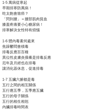
1-5 萬病從寒起
早期排寒防萬病！
吃太飽會致癌？
「閃到腰」＝腰部肌肉貧血
膝蓋疼痛要小心糖尿病！
排寒解決女性特有煩惱
1-6 體內毒素何處來
焦躁鬱悶會積毒
排毒反應百百種
異位性皮膚炎搔癢是排毒反應
厄年及月經也在排毒
讓消化器休息，促進排毒
1-7 五臟六腑都是毒
五行之間的相互關係
五行應五季，五季應五臟
五行的母子關係
五行的相生相剋
內臟排毒時間表