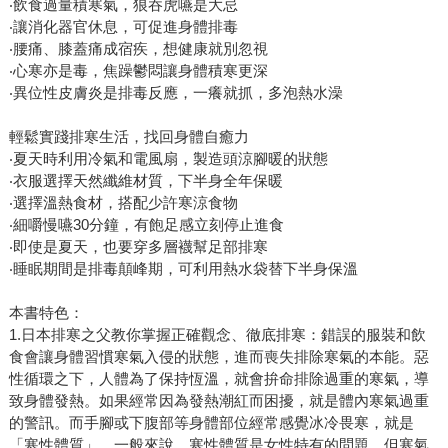
‧飲食過量積寒氣，狼吞虎嚥是大忌
‧讓消化器官休息，可促進身體排毒
‧腰痛、膝蓋痛成宿疾，想健康就別忽視
‧心寒亦是毒，焦躁鬱悶讓身體積寒更深
‧異位性皮膚炎是排毒反應，一癢就抓，多泡熱水澡
輕鬆實踐排寒生活，找回身體自癒力
‧夏天時利用冷氣和電風扇，製造頭涼腳暖的狀態
‧衣服選擇天然纖維材質，下半身全年保暖
‧選擇溫熱食材，搭配少許寒涼食物
‧細嚼慢嚥30分鐘，有飽足感立刻停止進食
‧即使是夏天，也要穿多層襪幫足部排寒
‧睡眠期間是排毒顛峰期，可利用熱水袋替下半身保溫
本書特色：
1.日本排寒之父教你掌握正確觀念、徹底排寒：錯誤的服裝和飲
食會讓身體習慣寒氣入侵的狀態，進而喪失排除寒氣的本能。惡
性循環之下，人體為了保持恆溫，就會拚命排除過重的寒氣，導
致身體發熱。如果經常因為發熱潮紅而困擾，就是體內寒氣過重
的警訊。而手腳或下腹部等身體部位經常感覺冰冷畏寒，就是
「寒性體質」，一般來說，寒性體質是女性特有的問題，但寒氣