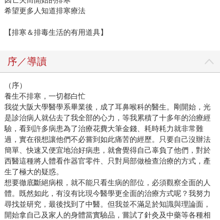
希望更多人知道排寒療法
【排寒＆排毒生活的有用道具】
序／導讀
（序）
養生不排寒，一切都白忙
我從大阪大學醫學系畢業後，成了耳鼻喉科的醫生。剛開始，光
是診治病人就佔去了我全部的心力，等我累積了十多年的治療經
驗，看到許多病患為了治療花費大筆金錢、耗時耗力就非常難
過，實在很想讓他們不必嘗到如此痛苦的經歷。只要自己沒辦法
簡單、快速又便宜地治好病患，就會覺得自己辜負了他們，對於
西醫這種將人體看作器官零件、只對局部做檢查治療的方式，產
生了極大的疑惑。
想要徹底斷絕病根，就不能只看生病的部位，必須觀察全面的人
體。既然如此，有沒有比現今醫學更全面的治療方式呢？我努力
尋找並研究，最後找到了中醫。但我並不滿足於知識與理論面，
開始拿自己及家人的身體當實驗品，嘗試了針灸及中藥等各種相