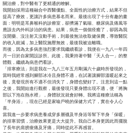
關治療，對中醫有了更精通的暸解。
我開始採用這種融合中西醫優點、全面性的治療方式，結果不但
提高了療效，更讓許多病患慕名而來。最後出現了十分有趣的畫
面：明明是耳鼻喉科的診療室，卻擠滿了氣喘、糖尿病及痛風等
應該去內外科診治的病患。結果，病患一個個痊癒了，卻因為我
沒開藥、沒注射又沒動手術，到最後無法收取健保費，導致醫院
的收入銳減，加上醫院施壓無效，最後我被迫離職。
而後，因為太多病患強烈要求我繼續看診，我便在一九八一年四
月一日於自家開設診所。此後，我秉持著中醫「天人合一」的整
體觀，繼續為病患們看診。
「排寒療法」則是我在一九八三年五月剛滿六十歲時所發現的，
當時我經常感到腳部冰冷且身體不適，在試著讓腳部溫暖起來之
後，竟發現所有不適不但消失了，身體也變好了。注意到這一點
之後，我開始進行觀察，最後發現只要身體出現不適，便「將胸
部以下泡在熱水裡」，身體狀況就會好轉。我將這種療法稱為
「半身浴」，現在已經是家喻戶曉的保健方式了，實在令人心
喜。
當我進一步要求病患養成穿多層襪及半身浴等幫下半身「保暖」
的排寒習慣，治療效果更是大大提升。我自己本身更因此而擺脫
了長年的肩膀痠痛及牙痛，同時從此不再感冒。