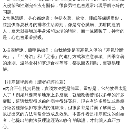
入侵卻和性別完全沒有關係，很多男性也會經常出現手腳冰冷的
問題。
2.常保溫暖、身心都健康：包括衣著、飲食、睡眠等保暖重點，
並提供春夏秋冬的排寒生活原則，像是有心臟病、肥胖問題的
人，夏天就要增加半身浴和足湯的時間。而一旦腳暖了，神奇的
是，心也會跟著變暖。
3.插圖解說，簡明易操作：自我檢測是否寒氣入侵的「寒氣診斷
表」，「半身浴」和「足湯」的進行方式和注意事項、四季穿著
的原則、溫熱食材和寒涼食材等等，都以圖表輔助，更容易理
解。
【排寒醫學經典！讀者好評推薦】
●內容不但扎實易懂，實踐方法更是簡單。重點是，它的效果太驚
人了！例如只要簡單地穿上多層襪，就能改善苦惱我多年的許多
症狀，這讓我覺得以前的病生得好冤枉。現在有許多雜誌或書籍
介紹各種類似排寒療法的健康法，但很多都是片面了解而已，所
以提出來的方法常常會造成反效果。本書作者是排寒療法的創始
者，他提出的做法及理論經過30多年的驗證，才能讓人真正放
心。