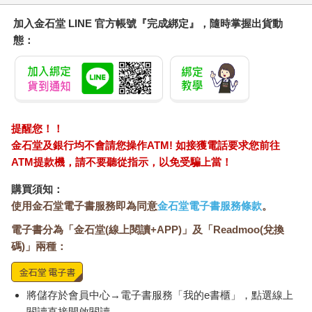
陰氣會由下往上升，陽氣會由上往下降；陰氣喜好體內陰冷的地
方，而陽氣則喜好體內溫暖的地方。因此，若足部冰冷，就代表
加入金石堂 LINE 官方帳號『完成綁定』，隨時掌握出貨動
陰氣未從冰冷的足部往上升、陽氣未從溫暖的上半身往下降――
態：
簡單來說，就是血液循環不良。血與氣擁有相同的循環性質，因
此若氣的循環不好，血的循環自然也不好。
像身體這樣的溫差，就是「寒氣入侵」的症狀。當身體裡有寒
氣，血管就會收縮，造成血流不通、血液循環不良。當動脈無法
獲得足夠的血液，就無法供給體內所有細胞必要的氧氣及養分；
同時，也無法運走細胞內所產生的老廢物質及疲勞物質（如乳
提醒您！！
酸）。當細胞機能出現問題並變得遲緩，就會影響內臟的功能，
金石堂及銀行均不會請您操作ATM! 如接獲電話要求您前往
造成免疫力降低，進而產生潰瘍及腫瘤。這麼一來，就算使用血
ATM提款機，請不要聽從指示，以免受騙上當！
管擴張劑也效果不彰，只有排寒療法才能幫助改善。
購買須知：
「寒氣入侵」和「寒性體質」的不同
使用金石堂電子書服務即為同意
金石堂電子書服務條款
。
生活中我們見到的許多疾病，都是由寒氣引起的，可以說寒氣就
電子書分為「金石堂(線上閱讀+APP)」及「Readmoo(兌換
是眾多疾病的根源。當我從公立醫院離職、在自家開設診所後，
碼)」兩種：
我就將治療改成以中醫為主的方式。慢慢地，我開始對中醫「外
感六淫」裡的「寒邪」（寒氣）產生興趣。中醫著名經典《傷寒
論》中，也針對寒邪造成的病症及相關療法，做了詳細又有系統
的解說。無論是寒、暑、濕或燥都會對身體造成不好的影響，依
將儲存於會員中心→電子書服務「我的e書櫃」，點選線上
個人體質不同，有人怕濕氣、有人懼乾燥，透過手腕的穴道，可
閱讀直接開啟閱讀。