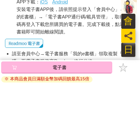
APP下載：
iOS
Android
安裝電子書APP後，請依照提示登入「會員中心」→「我
的E書櫃」→「電子書APP通行碼/載具管理」，取得通行
會
碼再登入下載您所購買的電子書。完成下載後，點選任一
書籍即可開始離線閱讀。
員
日
請至會員中心→電子書服務「我的e書櫃」領取複製『兌換
碼』至電子書服務商Readmoo進行兌換。
電子書
退換貨須知：
※ 本商品會員日滿額金幣加碼回饋最高15倍
因版權保護，您在金石堂所購買的電子書僅能以金石堂專屬
的閱讀軟體開啟閱讀，無法以其他閱讀器或直接下載檔案。
依據「消費者保護法」第19條及行政院消費者保護處公告之
「通訊交易解除權合理例外情事適用準則」，非以有形媒介
提供之數位內容或一經提供即為完成之線上服務，經消費者
事先同意始提供。（如：電子書、電子雜誌、下載版軟體、
虛擬商品…等），
不受「網購服務需提供七日鑑賞期」的限
制
。為維護您的權益，建議您先使用「試閱」功能後再付款
購買。