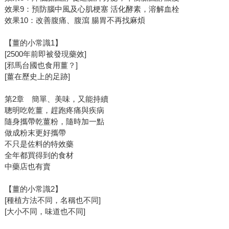
效果9：預防腦中風及心肌梗塞 活化酵素，溶解血栓
效果10：改善腹痛、腹瀉 腸胃不再找麻煩
【薑的小常識1】
[2500年前即被發現藥效]
[邪馬台國也食用薑？]
[薑在歷史上的足跡]
第2章 簡單、美味，又能持續
聰明吃乾薑，趕跑疼痛與疾病
隨身攜帶乾薑粉，隨時加一點
做成粉末更好攜帶
不只是佐料的特效藥
全年都買得到的食材
中藥店也有賣
【薑的小常識2】
[種植方法不同，名稱也不同]
[大小不同，味道也不同]