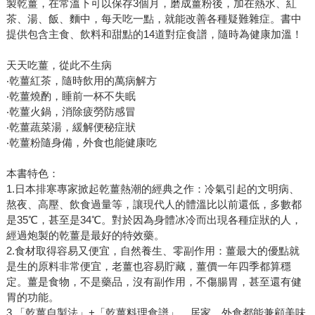
製乾薑，在常溫下可以保存3個月，磨成薑粉後，加在熱水、紅
茶、湯、飯、麵中，每天吃一點，就能改善各種疑難雜症。書中
提供包含主食、飲料和甜點的14道對症食譜，隨時為健康加溫！
天天吃薑，從此不生病
‧乾薑紅茶，隨時飲用的萬病解方
‧乾薑燒酌，睡前一杯不失眠
‧乾薑火鍋，消除疲勞防感冒
‧乾薑蔬菜湯，緩解便秘症狀
‧乾薑粉隨身備，外食也能健康吃
本書特色：
1.日本排寒專家掀起乾薑熱潮的經典之作：冷氣引起的文明病、
熬夜、高壓、飲食過量等，讓現代人的體溫比以前還低，多數都
是35℃，甚至是34℃。對於因為身體冰冷而出現各種症狀的人，
經過炮製的乾薑是最好的特效藥。
2.食材取得容易又便宜，自然養生、零副作用：薑最大的優點就
是生的原料非常便宜，老薑也容易貯藏，薑價一年四季都算穩
定。薑是食物，不是藥品，沒有副作用，不傷腸胃，甚至還有健
胃的功能。
3.「乾薑自製法」+「乾薑料理食譜」，居家、外食都能兼顧美味