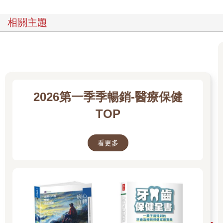
在生薑中含量極多的「薑辣素」，能抑制頭痛及嘔吐，促進血液
循環、提高體溫，還能殺菌及促進膽汁分泌，增強免疫力及抗
相關主題
癌。同時，它也具有擴張血管，加快血液循環的效果。
另一方面，「薑烯酚」則具有讓身體發熱、提高體溫的功效。薑
辣素是靠促進血液循環來提高體溫，薑烯酚則是藉由促進體內脂
肪及醣類燃燒來提高體溫，因此也具有減肥的效果。
不只如此，薑烯酚還能讓血液變清澈，擴張血管、促進血液循
環，同時提高免疫力、降低膽固醇，並提高消化吸收能力，幫助
身體抗氧化及抗菌，另外還有解毒的作用。也就是說，薑辣素及
2026第一季季暢銷-醫療保健
薑烯酚這兩者的效能有些許不同。
TOP
當薑經過加熱及乾燥，薑辣素就會轉為薑烯酚。生薑中大部分都
是薑辣素，薑烯酚的含量極低，但是一旦經過蒸烤及炮製，就能
增加薑烯酚的含量，這就是為什麼乾薑的藥效比生薑更佳的原
看更多
因。
乾薑中的薑烯酚含量極多，它能有效地燃燒脂肪及醣類等身體燃
料，並將之轉化為熱能。
但是，說是加熱，也不是一味地高溫處理，那樣反而會破壞薑的
有效成分，無法提高藥效，因此「蒸」是最安全也最穩當的加熱
方法。
而且，蒸籠可以疊好幾層，一次就能處理大量的生薑。「蒸烤後
乾燥」這樣的炮製方法，是古人經由數千年的試驗所留下的智