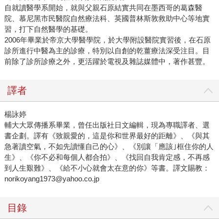
自就讀醫學系開始，就與父親石原結實共同在墨西哥的葛森醫
院、慕尼黑市民醫院自然療法科、英國普林斯敦救助中心等地實
習，打下自然醫學的基礎。
2006年畢業於帝京大學醫學院，於大學附設醫院實習後，在石原
診所進行中醫為主的診療，特別以自創的乾薑療法深受注目。目
前除了診所診療之外，更活躍於電視及雜誌媒體中，著作甚豐。
譯者
楊詠婷
輔大大眾傳播系畢業，曾任出版社日文編輯，現為專職譯者、選
書企劃。譯有《致親愛的，這是你和世界最好的距離》、《與其
急著讀空氣，不如先讀懂自己的心》、《別讓「應該｣框住你的人
生》、《你不必和每個人都合拍》、《找回自我肯定感，不再感
到人生艱難》、《給不小心就會太在意的你》等書。譯文賜教：
norikoyang1973@yahoo.co.jp
目錄