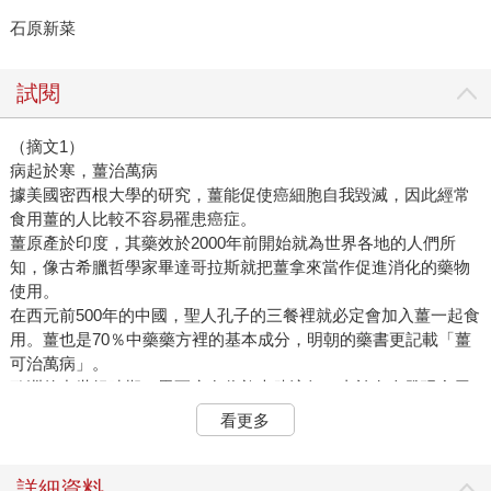
石原新菜
試閱
（摘文1）
病起於寒，薑治萬病
據美國密西根大學的研究，薑能促使癌細胞自我毀滅，因此經常
食用薑的人比較不容易罹患癌症。
薑原產於印度，其藥效於2000年前開始就為世界各地的人們所
知，像古希臘哲學家畢達哥拉斯就把薑拿來當作促進消化的藥物
使用。
在西元前500年的中國，聖人孔子的三餐裡就必定會加入薑一起食
用。薑也是70％中藥藥方裡的基本成分，明朝的藥書更記載「薑
可治萬病」。
歐洲的中世紀時期，黑死病在倫敦大肆流行，由於有人發現食用
薑能避免感染，掀起了吃薑的熱潮，生薑麵包也因此誕生。可以
看更多
說，自人類有歷史以來，薑就一直守護著我們每個人的健康。
經過炮製的乾薑，其效果更比生薑強大，它所含的薑烯酚是生薑
的10倍以上，對於各種病症及身體上的不適更加有效。此外，它
詳細資料