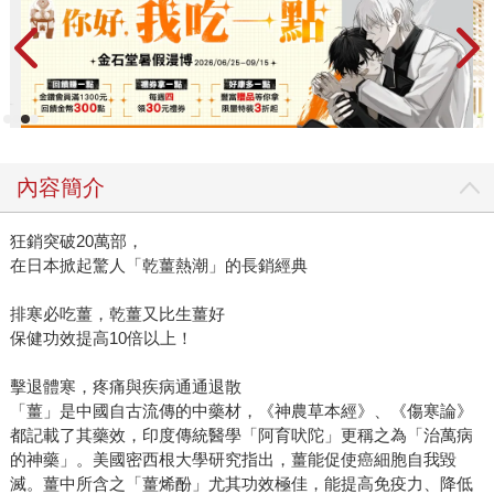
內容簡介
狂銷突破20萬部，
在日本掀起驚人「乾薑熱潮」的長銷經典
排寒必吃薑，乾薑又比生薑好
保健功效提高10倍以上！
擊退體寒，疼痛與疾病通通退散
「薑」是中國自古流傳的中藥材，《神農草本經》、《傷寒論》
都記載了其藥效，印度傳統醫學「阿育吠陀」更稱之為「治萬病
的神藥」。美國密西根大學研究指出，薑能促使癌細胞自我毀
滅。薑中所含之「薑烯酚」尤其功效極佳，能提高免疫力、降低