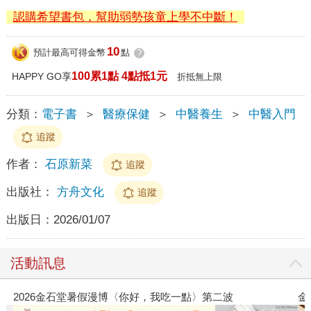
認購希望書包，幫助弱勢孩童上學不中斷！
10
預計最高可得金幣
點
?
100累1點 4點抵1元
HAPPY GO享
折抵無上限
分類：
電子書
＞
醫療保健
＞
中醫養生
＞
中醫入門
追蹤
作者：
石原新菜
追蹤
出版社：
方舟文化
追蹤
出版日：
2026/01/07
活動訊息
2026金石堂暑假漫博〈你好，我吃一點〉第二波
金