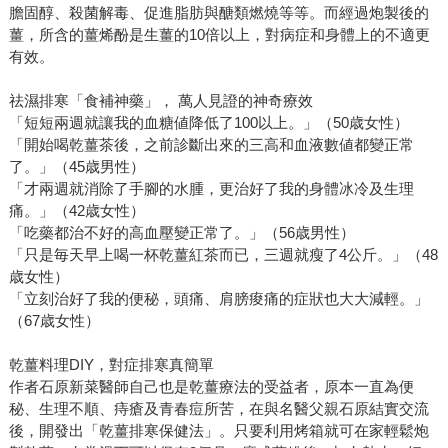
膽固醇、殺菌解毒、促進脂肪與醣類燃燒等等。而經過炮製後的
薑，所含的薑烯酚是生薑的10倍以上，對病症和身體上的不適更
有效。
祛濕排寒「食補神藥」， 萬人見證的神奇療效
「短短兩週就讓我的血糖値降低了100以上。」（50歳女性）
「開始喝乾薑茶後，之前診斷出來的三高和血液數値都變正常
了。」（45歳男性）
「才兩週就消除了手腳的水腫，更治好了我的身體冰冷及生理
痛。」（42歳女性）
「吃藥都治不好的高血壓變正常了。」（56歳男性）
「只是毎天早上喝一杯乾薑紅茶而已，三週就瘦了4公斤。」（48
歳女性）
「立刻治好了我的便秘，頭痛、肩膀痠痛的症狀也大大減輕。」
（67歳女性）
乾薑料理DIY，對症排寒真簡單
作者石原新菜醫師自己也是乾薑療法的受益者，原本一直為便
秘、生理不順、痔瘡及青春痘所苦，在與名醫父親石原結實交流
後，開發出「乾薑排寒保健法」。只要利用烤箱就可在家輕鬆炮