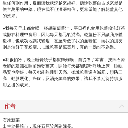
生任何副作用，反而讓我狀況越來越好。聽說乾薑自古以來就是
便宜萬用的中藥，現在我不但深深相信，更希望能了解乾薑其他
的效果。
●我每天早上都會喝一杯胡蘿蔔薑汁，平日裡也會用乾薑粉泡紅茶
或撒在料理中食用，因此每天都元氣滿滿。乾薑粉不只讓我身體
暖和，也成功地讓我變瘦，甚至降低了我的血糖值，而我的朋友
則是治好了花粉症……說乾薑是萬靈丹，真的一點也不為過。
●我很怕冷，晚上睡覺幾乎都輾轉難眠，自從看了本書，按照石原
老師的建議在睡前泡乾薑茶，開始每天都能暖呼呼地上床，睡眠
品質也變好，每天都能熟睡到天亮。據說乾薑還有減肥，預防三
高、動脈硬化、癌症，及消炎鎮痛的效果，讓我不禁期待持續服
用之後的成果。
作者
石原新菜
出生於長崎市，現任石原診所副院長。