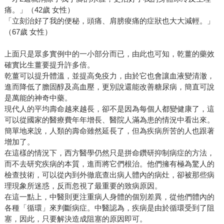
痛。」（42歲 女性）
「立刻治好了我的便秘，頭痛、肩膀痠痛的症狀也大大減輕。」
（67歲 女性）
上面只是眾多實例中的一小部分而已，由此也可知，乾薑的藥效
確實比生薑要提升許多倍。
乾薑可以提升體溫，並提高免疫力，由於它也會讓血液變清澈，
進而降低了膽固醇及高血壓，更別說還能改善糖尿病，簡直可說
是萬能的神奇中藥。
現代人的平均壽命越來越長，卻不是因為每個人都變健康了，這
可以從國家的醫療費年年增長、醫院人滿為患的情況中看出來。
簡單地來說，人類的壽命雖然延長了，但為疾病所苦的人也跟著
增加了。
在這樣的情況下，西方醫學仍然只是拼命鑽研抑制病症的方法，
而不去研究疾病的本質，進而將它們根治。他們擁有極為驚人的
檢查技術，可以從內到外徹底查出病人體內的病灶，卻被那些病
理現象所迷惑，反而忽視了最重要的致病原因。
在這一點上，中醫則更注重病人身體的個別差異，從他們體內的
各種「循環」來判斷病症。中醫認為，疾病是由於循環受到了阻
塞，因此，只要解決造成阻塞的原因即可。