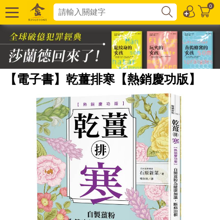
0
【電子書】乾薑排寒【熱銷慶功版】