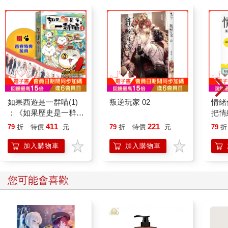
預防癌症：擊退體寒，打造癌細胞無法生存的體內環境
明明醫學已經如此發達，為什麼死於癌症的人仍然沒有減少？那
是因為罹患癌症的人越來越多，再加上現今的癌症治療通常都只
治標未治本，因此才治好一個癌症，另一個又發病了，簡直是沒
完沒了。
現代人之所以那麼容易罹癌，是因為體溫過低的緣故。研究結果
證實，癌細胞在體溫35℃左右最為活躍、也最適合繁殖。
以前的人平均體溫約在36.5℃到37.2℃，對癌細胞來說是難以繁殖
如果西遊是一群喵(1)
叛逆玩家 02
情緒
的環境。但是，現代人的平均體溫大多在35℃前後，比起從前的
：《如果歷史是一群
把情
人約降了1 ℃。
喵》作者最新力作，附
誰都
411
221
79
折
特價
元
79
折
特價
元
79
折
體溫每降低1 ℃，免疫力就會降低30％，不管再怎麼小心，低體
【首卷特典】拉頁
溫的人都難以預防癌細胞的增生，它們很容易就能越過免疫系統
加入購物車
加入購物車
的防線。
舉個簡單的例子，為什麼都是肺臟、食道、胃或子宮會罹癌，但
心臟、脾臟及小腸卻不會呢？因為後面這些器官的溫度都很高。
您可能會喜歡
由於肺臟、食道、胃及子宮這些管狀或袋狀的器官都與體外相
通，因此相對來說比較低溫。
其實有很多方法可以讓我們的身體自行消滅癌細胞，首先就是提
高體溫，讓高溫殺死癌細胞。體溫只要到達39.3℃以上，癌細胞