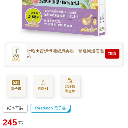
呀哈★吉伊卡哇旋風再起，精選周邊看過
加購
來
寫評價
電子書
喜歡+1
賺金幣
紙本平裝
Readmoo 電子書
245
元