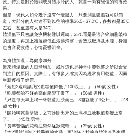
效。特別是對於體弱或身體冰冷的人，乾薑一向有絕佳的補養效
果。
但是，現代人如今幾乎沒有什麼體力，只要測量體溫就可以知
道，大部分的人都達不到以往的標準36.5∼37.2℃，多數都是35℃
左右，甚至還有人是34℃。
體溫低不只會讓免疫機制難以運轉，35℃還是最適合癌細胞繁殖
的溫度，再加上體溫越低血液越滯塞，會造成肥胖及水腫，身體
也會容易疲倦，心情憂鬱沮喪。
為身體加溫，為健康加分
近來體溫低的人日漸增加，或許這也是神奇中藥乾薑之所以會受
到注目的原因。實際上，有很多人確實因為經常食用乾薑，因而
重新獲得了健康。
「短短2週就讓我的血糖值降低了100以上。」（50歲 女性）
「吃藥都治不好的高血壓變正常了。」（56歲 男性）
「只是每天早上喝一杯乾薑紅茶而已，3週就瘦了4公斤。」（48
歲 女性）
「開始喝乾薑茶後，之前診斷出來的三高和血液數值都變正常
了。」（45歲 男性）
「長年苦惱的花粉症突然症狀減輕。」（39歲 女性）
「才2週就消除了我手腳的水腫，更治好了我的身體冰冷及生理