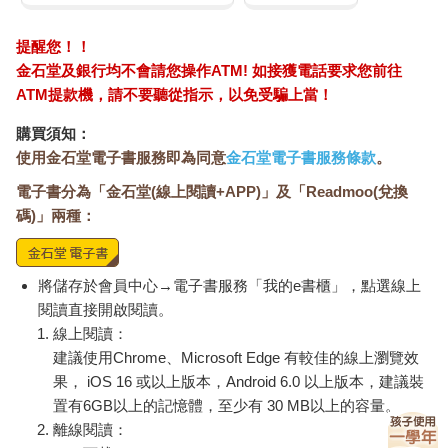
乾燥萎縮，也可能會發霉。為了防止生薑變乾，可以用濕報紙或
廚房紙巾包起來裝進保鮮袋，放置在陰暗處或冰箱的蔬果保鮮
提醒您！！
室，這樣可以保存得較長久。一般小吃店或農家從以前就是用濕
金石堂及銀行均不會請您操作ATM! 如接獲電話要求您前往
報紙包住生薑放在陰暗處保存的，所謂的陰暗處大約以15℃為最
ATM提款機，請不要聽從指示，以免受騙上當！
佳。
另外，還有一種令人意外的保存法，就是將生薑分成各小塊，放
購買須知：
進裝了水的密閉容器再冰入冰箱，除了需要經常換水之外，這個
使用金石堂電子書服務即為同意
金石堂電子書服務條款
。
方法可以最大限度保持薑的水嫩。之所以可以用這種方法保存，
電子書分為「金石堂(線上閱讀+APP)」及「Readmoo(兌換
是因為薑的有效成分薑辣素及薑烯酚是油溶性，因此不溶於水。
碼)」兩種：
如果想要保存得更久，可以將生薑磨成泥狀冷凍起來。
將儲存於會員中心→電子書服務「我的e書櫃」，點選線上
閱讀直接開啟閱讀。
線上閱讀：
建議使用Chrome、Microsoft Edge 有較佳的線上瀏覽效
果， iOS 16 或以上版本，Android 6.0 以上版本，建議裝
置有6GB以上的記憶體，至少有 30 MB以上的容量。
離線閱讀：