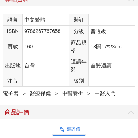
對於減肥及體質改善也有絕佳的效果。關於乾薑的驚人藥效，我
會在後面一一說明。
語言
中文繁體
裝訂
炮製能提升薑辣素和薑烯酚的效果
ISBN
9786267767658
分級
普通級
既然生薑的效果已經這麼好，為什麼還要特地將它炮製過呢？
因為，透過加熱可以更加提升薑的保溫效果。對於古人在數千前
商品規
年就有這種智慧，我只能佩服得五體投地。
頁數
160
18開17*23cm
格
薑雖然具備多種藥效，最強的卻是保溫效果，對於寒氣入侵及身
體冰冷的人來說，薑簡直就是救命良藥。古時候的人為了找出薑
適讀年
出版地
台灣
全齡適讀
的最大藥效，不知道經歷了多少次的試驗及試藥。
齡
最為人所知、也是西方醫學經常會用到的中藥藥方，是小柴胡湯
等的柴胡湯類。柴胡湯類包括小柴胡湯、大柴胡湯、柴胡桂枝
注音
級別
湯、柴胡桂枝乾薑湯等，當中對體弱的人補養效果最佳的，就是
柴胡桂枝乾薑湯。
電子書
＞
醫療保健
＞
中醫養生
＞
中醫入門
從名稱也可看出，雖然另外三個藥方也用了薑，但只有柴胡桂枝
乾薑湯使用了乾薑。由此知，乾薑對於沒有體力或體弱的人有絕
商品評價
佳的補養效果，而且在很早以前就為人所使用。
具體地來說，薑擁有薑辣素（Gingerol）及薑烯酚（Shogaol）這
兩種成分，也是薑的功效來源，而生薑中的薑辣素是薑烯酚的數
寫評價
十倍。