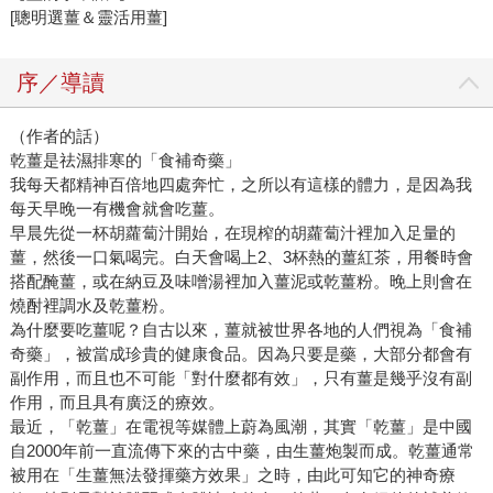
[聰明選薑＆靈活用薑]
序／導讀
（作者的話）
乾薑是祛濕排寒的「食補奇藥」
我每天都精神百倍地四處奔忙，之所以有這樣的體力，是因為我
每天早晚一有機會就會吃薑。
早晨先從一杯胡蘿蔔汁開始，在現榨的胡蘿蔔汁裡加入足量的
薑，然後一口氣喝完。白天會喝上2、3杯熱的薑紅茶，用餐時會
搭配醃薑，或在納豆及味噌湯裡加入薑泥或乾薑粉。晚上則會在
燒酎裡調水及乾薑粉。
為什麼要吃薑呢？自古以來，薑就被世界各地的人們視為「食補
奇藥」，被當成珍貴的健康食品。因為只要是藥，大部分都會有
副作用，而且也不可能「對什麼都有效」，只有薑是幾乎沒有副
作用，而且具有廣泛的療效。
最近，「乾薑」在電視等媒體上蔚為風潮，其實「乾薑」是中國
自2000年前一直流傳下來的古中藥，由生薑炮製而成。乾薑通常
被用在「生薑無法發揮藥方效果」之時，由此可知它的神奇療