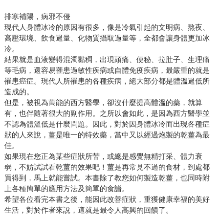
排寒補陽，病邪不侵
現代人身體冰冷的原因有很多，像是冷氣引起的文明病、熬夜、
高壓環境、飲食過量、化物質攝取過量等，全都會讓身體更加冰
冷。
結果就是血液變得混濁黏稠，出現頭痛、便秘、拉肚子、生理痛
等毛病，還容易罹患過敏性疾病或自體免疫疾病，最嚴重的就是
罹患癌症。現代人所罹患的各種疾病，絕大部分都是體溫過低所
造成的。
但是，被視為萬能的西方醫學，卻沒什麼提高體溫的藥，就算
有，也伴隨著很大的副作用。之所以會如此，是因為西方醫學並
不認為體溫低是什麼問題。因此，對於因身體冰冷而出現各種症
狀的人來說，薑是唯一的特效藥，當中又以經過炮製的乾薑為最
佳。
如果現在您正為某些症狀所苦，或總是感覺無精打采、體力衰
弱，不妨試試看乾薑的效果吧！薑是再常見不過的食材，到處都
買得到，馬上就能嘗試。本書除了教您如何製造乾薑，也同時附
上各種簡單的應用方法及簡單的食譜。
希望各位看完本書之後，能因此改善症狀，重獲健康幸福的美好
生活，對於作者來說，這就是最令人高興的回饋了。