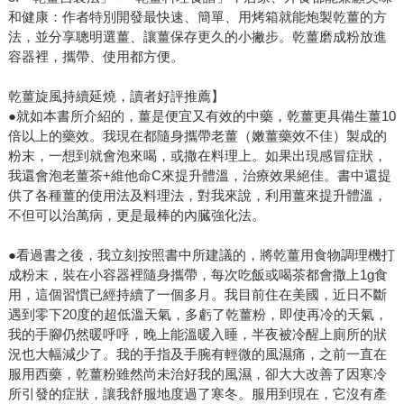
和健康：作者特別開發最快速、簡單、用烤箱就能炮製乾薑的方
法，並分享聰明選薑、讓薑保存更久的小撇步。乾薑磨成粉放進
容器裡，攜帶、使用都方便。
乾薑旋風持續延燒，讀者好評推薦】
●就如本書所介紹的，薑是便宜又有效的中藥，乾薑更具備生薑10
倍以上的藥效。我現在都隨身攜帶老薑（嫩薑藥效不佳）製成的
粉末，一想到就會泡來喝，或撒在料理上。如果出現感冒症狀，
我還會泡老薑茶+維他命C來提升體溫，治療效果絕佳。書中還提
供了各種薑的使用法及料理法，對我來說，利用薑來提升體溫，
不但可以治萬病，更是最棒的內臓強化法。
●看過書之後，我立刻按照書中所建議的，將乾薑用食物調理機打
成粉末，裝在小容器裡隨身攜帶，每次吃飯或喝茶都會撒上1g食
用，這個習慣已經持續了一個多月。我目前住在美國，近日不斷
遇到零下20度的超低溫天氣，多虧了乾薑粉，即使再冷的天氣，
我的手腳仍然暖呼呼，晚上能溫暖入睡，半夜被冷醒上廁所的狀
況也大幅減少了。我的手指及手腕有輕微的風濕痛，之前一直在
服用西藥，乾薑粉雖然尚未治好我的風濕，卻大大改善了因寒冷
所引發的症狀，讓我舒服地度過了寒冬。服用到現在，它沒有產