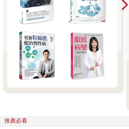
慧，也是最能保留及促進薑的藥效的方法。
接下來，我們就來聽聽各方的實例，親眼見證乾薑所帶來的驚人
健康效果吧！
（摘文2）
消除肥胖：不用再辛苦減肥
A小姐是一個30多歲的上班族，平常最喜歡享受美食。因為擔心
不斷增加的體重，因而嘗試過各種減肥方法，但每次只要減了10
公斤左右，就又會復胖更多，所以總是無法持續下去，最後終於
胖到超過標準體重20公斤。
但是，當她開始飲用加了乾薑粉的紅茶來減肥，才短短1週肌膚就
變美了，1個月後更是連頭痛及身體倦怠的症狀都消失。不但身體
變好，也能開始進行健走等運動，體重當然也跟著減輕了。
10個月後，她減輕了12公斤，1年後更是減了16公斤，終於回到
了標準體重。
因為她只是喝乾薑紅茶而已，並沒有採用麻煩的減肥餐或強迫自
己減肥，因此很輕鬆就能持續，想必這也是能成功減肥的祕訣。
世面上充斥著各種減肥的方法，但我認為沒有一種方法比食用乾
推薦必看
薑更好、更健康。用乾薑減肥既不花錢、也不痛苦，更不用忍受
饑餓、強迫自己瘦身，因此想輕鬆減肥的人一定要試試看！