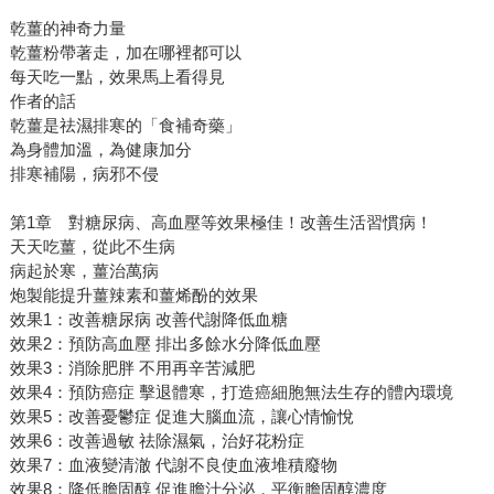
乾薑的神奇力量
乾薑粉帶著走，加在哪裡都可以
每天吃一點，效果馬上看得見
作者的話
乾薑是祛濕排寒的「食補奇藥」
為身體加溫，為健康加分
排寒補陽，病邪不侵
第1章 對糖尿病、高血壓等效果極佳！改善生活習慣病！
天天吃薑，從此不生病
病起於寒，薑治萬病
炮製能提升薑辣素和薑烯酚的效果
效果1：改善糖尿病 改善代謝降低血糖
效果2：預防高血壓 排出多餘水分降低血壓
效果3：消除肥胖 不用再辛苦減肥
效果4：預防癌症 擊退體寒，打造癌細胞無法生存的體內環境
效果5：改善憂鬱症 促進大腦血流，讓心情愉悅
效果6：改善過敏 祛除濕氣，治好花粉症
效果7：血液變清澈 代謝不良使血液堆積廢物
效果8：降低膽固醇 促進膽汁分泌，平衡膽固醇濃度