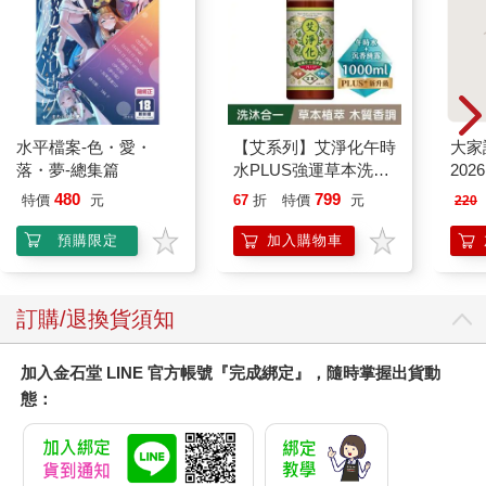
就會通通死光。
在19世紀的德國，出現了世界第一起癌症自然痊癒的案例，那是
一位因肺癌而發高燒的病人。只是39℃以上的高溫對身體傷害太
大，如果只是將35℃的癌症培養溫度提高到36.5℃.以上，那就容
易多了。因此，體溫過低的人最好馬上開始食用乾薑來提高體溫
吧！那是最立即、也最有效的預防方法。
水平檔案-色・愛・
【艾系列】艾淨化午時
大家
另外，我們體內還有一種自然殺手細胞（N K細胞），是白血球的
落・夢-總集篇
水PLUS強運草本洗沐
202
一種，也是保護人體免於癌細胞侵害的第一道防線，它可以不經
潔淨露1000ml （沉香
抗原抗體反應，直接辨識並清除癌細胞。乾薑能活化全體的免疫
480
799
特價
元
67
折
特價
元
220
純露/艾草/抹草/芙蓉/
機能，增強N K細胞的抗癌活性，最後提高消滅癌細胞的攻擊力。
月桂/海鹽/黑曜石/零矽
預購限定
加入購物車
靈/無雌激素/無塑化
（摘文3）
劑）【艾草洗髮精/洗
聰明選薑＆靈活用薑
髮沐浴二合一/洗沐二
‧聰明選薑法……先確認表皮有沒有受傷，選擇有光澤及彈性的新
訂購/退換貨須知
合一】
鮮根莖。具體來說，就是表皮沒有傷口，根莖整體厚實、略硬又
結實為最佳。如果根莖切口萎縮變色，就表示已經出土數日，雖
加入金石堂 LINE 官方帳號『完成綁定』，隨時掌握出貨動
然仍可食用，但盡量不要選擇。接下來這個和乾薑比較沒有關
態：
係，就是在選擇葉生薑及嫩薑時，要選擇根部帶著漂亮紅色，並
且與白色部分對比鮮明的根莖為佳，當然整體是否水嫩緊實，外
皮是否乾淨無傷也是檢查重點，盡量挑量白色部分多的根莖。
‧薑的保存方法……生薑如果直接放進冰箱，就會從切口那裡開始