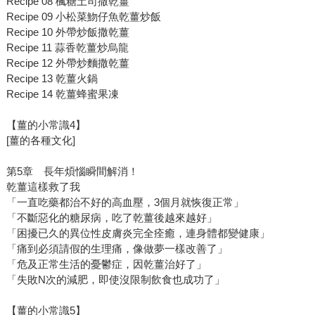
Recipe 08 楓糖土司撒乾薑
Recipe 09 小松菜魩仔魚乾薑炒飯
Recipe 10 外帶炒飯撒乾薑
Recipe 11 蒜香乾薑炒烏龍
Recipe 12 外帶炒麵撒乾薑
Recipe 13 乾薑火鍋
Recipe 14 乾薑蜂蜜果凍
【薑的小常識4】
[薑的各種文化]
第5章 長年煩惱瞬間解消！
乾薑這樣救了我
「一直吃藥都治不好的高血壓，3個月就恢復正常」
「不斷惡化的糖尿病，吃了乾薑後越來越好」
「困擾已久的異位性皮膚炎完全痊癒，連身體都變健康」
「痛到必須請假的生理痛，像做夢一樣改善了」
「危及正常生活的憂鬱症，因乾薑治好了」
「失敗N次的減肥，即使沒限制飲食也成功了」
【薑的小常識5】