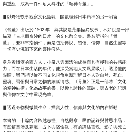
與重組，成為一件件耐人尋味的「精神骨董」。
▋以奇物軼事觀察文化靈魂，開啟理解日本精神的另一扇窗
《骨董》出版於 1902 年，與其說是蒐集怪異故事，不如說是一部
描寫「古老而奇妙的日常」的文化散文集。書名所指的「骨
董」，並非單指物件，而是包括傳說、習俗、信仰、自然生靈等
一切歷史沉澱下來的靈性痕跡。
身為希臘裔的西方人，小泉八雲因漂泊成長而具有極強的共感能
力，而在日本生活的年代，他深受當地人文風景吸引。透過他的
眼睛，我們得以從不同文化視角重新理解日本人對自然、死亡、
靈魂、習俗與日常之物的細膩情感。《骨董》正是一部將「文化
的精神結構」化為故事的書，以極具詩性的筆調，讓古老的記憶
與信仰在文字中重現光華。
▋透過奇物與微觀生命，描寫人性、信仰與文化的內在脈動
本書的二十篇內容跨越志怪、自然觀察、民俗記錄與哲思小品，
有些篇章涉及夢境、占卜與宿命觀，有的講述靈魂、影子與死亡