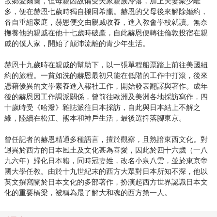
故鄉愛爾蘭，但母親因故備受夫家親族冷落，加上夫妻聚少離
多，便在赫恩七歲時獨自搬回希臘。赫恩的父母後來解除婚約，
各自重組家庭，赫恩便交由親戚收養，進入教會學校就讀。無奈
撫養他的親戚在他十七歲時破產，自此赫恩便轉往倫敦投宿在親
戚的僕人家，開始了顛沛流離的青少年生活。
赫恩十九歲時在親戚的幫助下，以一張單程船票踏上前往美國紐
約的旅程。一貧如洗的赫恩最初只能在低階的工作中打滾，後來
憑藉優異的文學素養進入報社工作，開始發表翻譯與著作。成年
後的赫恩因工作調派關係，曾前往歐洲及美洲各地採訪寫作，四
十歲時受《哈潑》雜誌派往日本採訪，自此與日本結上不解之
緣，陸續在松江、熊本和神戶生活，最後選擇落腳東京。
曾任記者的赫恩精通多種語言，擅於觀察，且熟諳東西文化。對
迥異於西方的日本風土及文化甚為喜愛，因此於四十六歲（一八
九六年）歸化日本籍，同時冠妻姓，改名小泉八雲，並於東京帝
國大學任教。由於十九世紀末的西方大眾對日本所知不深，他以
英文撰寫關於日本文化的多部著作，扮演起西方世界認識日本文
化的重要橋梁，被稱為最了解大和魂的西方第一人。