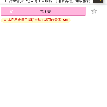
請至會員中心→電子書服務「我的e書櫃」領取複製『兌換
螽，以牠漫長而緩慢的思緒去思考；我也開始去體會，閃爍而舞
動的蜻蜓是如何思想；還有在豔陽下鳴叫的夏蟬、在松樹樹根旁
碼』至電子書服務商Readmoo進行兌換。
電子書
舉起蟹螯的頑皮小蟹，又各自擁有什麼樣的思緒。
退換貨須知：
※ 本商品會員日滿額金幣加碼回饋最高15倍
因版權保護，您在金石堂所購買的電子書僅能以金石堂專屬
之後，我便陷入了一股思考：我這樣的想法，是否會影響到我往
的閱讀軟體開啟閱讀，無法以其他閱讀器或直接下載檔案。
後的靈魂之塵，乃至於影響到它如何存在於未來？
依據「消費者保護法」第19條及行政院消費者保護處公告之
「通訊交易解除權合理例外情事適用準則」，非以有形媒介
數千年來，東方文化不斷有這樣的想法，它告訴我們：我們在今
生所想、所做的事，確實會因為原子形成某種必然的狀態或極
提供之數位內容或一經提供即為完成之線上服務，經消費者
性，進而決定我們未來的歸宿、我們的感知在未來的狀態。對於
事先同意始提供。（如：電子書、電子雜誌、下載版軟體、
這樣的想法，即便我們經過再多思考也無從去證實或推翻，但它
虛擬商品…等），
不受「網購服務需提供七日鑑賞期」的限
仍值得我們去深思。這樣的想法很可能與其他佛家教義無異，也
制
。為維護您的權益，建議您先使用「試閱」功能後再付款
確實勾勒出一些關於宇宙的事實；然而，對於這種想法在字面上
購買。
的意義，我則不得不心存懷疑，因為凡是人們所賦予到思想上的
力量，都必須經過懷疑。無窮的過去形塑了裡裡外外的「我」；
那麼，某個片刻的衝動，又會如何抵擋永恆的份量，來重塑出
「我」呢？……
佛家的確針對這個問題給出了解答，而且那答案十分迷人，無懈
可擊，但我依然必須懷疑……。