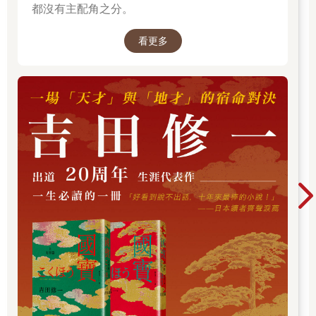
都沒有主配角之分。
不幸或恐懼化為吉兆和歡欣。
看更多
我上一次看到食夢貘，是在大暑時分某個悶熱的夜晚。那時正值
丑時，我方從一場傷感的噩夢中驚醒；忽然，一隻食夢貘從窗戶
進到房內，向我問道：「有東西能給我吃嗎？」
我滿是感激地回答：「放心吧！善良的貘，請聽聽我這個夢！」
「夢裡的我站在一個偌大的房間，四周有白牆，幾盞燈正在燃
燒；不過我竟發覺，房間那光禿禿的地板上沒有自己的影子。接
著，我看見一邊的鐵床上，正躺著自己。我是如何死的、何時死
的，這些我都記不清了。有六、七個我不認得的女子坐在床邊，
看上去並不年輕，也並不年長，但通通穿著一身黑衣；我想，她
們大概是守靈的人。她們只是靜靜坐著，不發一語，萬籟俱寂，
冥冥之中，我只感覺時間似乎不早了。」
「頓時間，我感覺到房間內散發一股無以名狀的氣息，宛如一陣
沉重之感壓迫著意志，並有一股看不見、卻令人感到麻痺的力量
正在漸漸擴散。那幾名守靈人突然開始鬼祟地彼此對視，這時我
可以看得出來，她們似乎開始產生了某種畏懼。她們不發聲響地