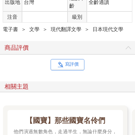
出版地
台灣
全齡適讀
「赤蛇落地，鬼名大扶。」
齡
「見蛇相交，鬼名神通。」
「狗行反耳，鬼名大陽。」
注音
級別
「狐狸作聲，鬼名懷珠。」
「血汙人衣，鬼名游光。」
電子書
＞
文學
＞
現代翻譯文學
＞
日本現代文學
「飯瓶作聲，鬼名吹一作斂。」
「夜夢見不祥，鬼名臨月。」
商品評價
對於食夢貘，書中更記載道：「凡有此怪則呼鬼名，其怪忽自
滅、入地三尺。」
寫評價
有關妖物一類軼事，我自知沒有資格去討論；這些妖怪乃屬中國
的範疇，自有其未經探索、可怖的一面，但這些和日本的食夢貘
相關主題
並無相關。在日本，貘這種動物本身就給人一種食夢的普遍印
象。日本人對這種動物最顯著的崇拜，就是貴族時常用金色墨水
把「貘」這個漢字寫在漆木枕上，據說如此一來，枕頭上的貘字
就能發揮神力，人們睡覺時便不會作噩夢。不過，如今已經很難
找到這種木頭了，就連貘的畫像也非常稀有。倒是那些呼喚食夢
【國寶】那些國寶名伶們
貘的古老咒語仍十分常見，人們會喊道：「食夢貘，吃吧！吃掉
我的噩夢！」若從噩夢中驚醒、或是作了不祥的夢，醒來後就必
他們演過無數角色，走過半生，無論什麼身分，
須迅速重複這個咒語三次；如此一來，貘就會吃掉你的噩夢，將