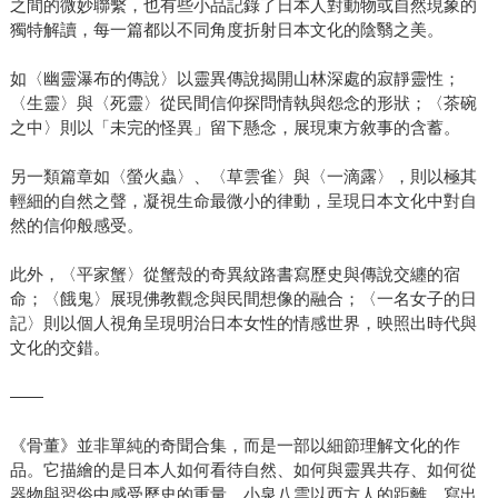
之間的微妙聯繫，也有些小品記錄了日本人對動物或自然現象的
獨特解讀，每一篇都以不同角度折射日本文化的陰翳之美。
如〈幽靈瀑布的傳說〉以靈異傳說揭開山林深處的寂靜靈性；
〈生靈〉與〈死靈〉從民間信仰探問情執與怨念的形狀；〈茶碗
之中〉則以「未完的怪異」留下懸念，展現東方敘事的含蓄。
另一類篇章如〈螢火蟲〉、〈草雲雀〉與〈一滴露〉，則以極其
輕細的自然之聲，凝視生命最微小的律動，呈現日本文化中對自
然的信仰般感受。
此外，〈平家蟹〉從蟹殼的奇異紋路書寫歷史與傳說交纏的宿
命；〈餓鬼〉展現佛教觀念與民間想像的融合；〈一名女子的日
記〉則以個人視角呈現明治日本女性的情感世界，映照出時代與
文化的交錯。
——
《骨董》並非單純的奇聞合集，而是一部以細節理解文化的作
品。它描繪的是日本人如何看待自然、如何與靈異共存、如何從
器物與習俗中感受歷史的重量。小泉八雲以西方人的距離，寫出