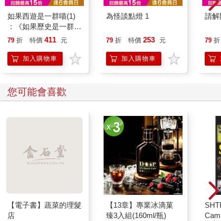
深怕那眼睛睜開……。」
如果西遊是一群喵(1)
為怪談點燈 1
請解
「結果，那雙眼睛果真張開了！那雙眼睜開的模樣極其嚇人！之
：《如果歷史是一群
後，遺體彈了起來，從床上朝我衝來，糾纏著我，並且不斷發出
喵》作者最新力作，附
411
253
79
折
特價
元
79
折
特價
元
79
折
哀鳴；他的嘴一面嚙咬著什麼，好似想把什麼撕碎！啊！我竟在
【首卷特典】拉頁
一片驚惶之中和那遺體交纏！那遺體的眼睛、呻吟、觸感，無不
加入購物車
加入購物車
令我感到厭惡；我陷入一陣癲狂，只覺那遺體讓人作嘔，甚至讓
我感覺自己幾乎瀕臨破碎。不過不知為何，這時我卻發現自己手
裡正握著一把斧頭。於是，我拿起斧頭揮砍，劈向那哀鳴的遺
您可能會喜歡
體，想要將他粉碎、搗爛，直到他變成一個不再有形狀、令人可
憎、滿是惡臭的團塊──而且這個可憎的遺骸，就是『我』本
身……。」
後來我對食夢貘說道：「食夢貘，吃吧！吃掉我的噩夢！」
然而那食夢貘回答：「不！我可不吃吉祥的夢。你的夢可謂是個
好夢，而且是再吉祥不過的夢了。那把斧頭……沒錯！那即是一
把最好的正道之斧，你已經用了那斧頭，把『自我』這個妖怪徹
底摧毀了！這就是最好的夢！朋友，我畢竟是相信佛道的。」
【電子書】蔬菜的理髮
【13章】專業冰滴菓
SHTF
店
臻3入組(160ml/瓶)
Cam
後來那食夢貘便從窗戶溜了出去。我試圖追上去，卻只見牠迅速