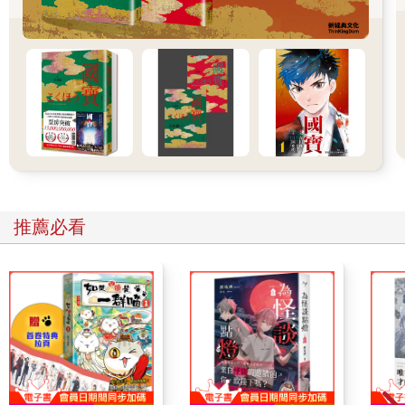
站起身，一個接著一個離開房間。她們如影子般輕盈離去，最
後，只剩我和自己的遺體相伴。」
「那幾盞燈的火光依然明亮，然而，空氣中那股駭人的氣息卻愈
發沉重。那幾名守靈人幾乎是在察覺到這氣息的一刻便逕直離
去。不過，我心想離開前還有些時間，或許能再耽擱一會兒。一
股怪異的好奇心驅使我待在原地：我想去看看自己的遺體，仔細
端詳自己的遺體一番……。於是我走上前，觀察著自己的遺體。
可一時之間，我卻感到相當詫異，因為我的遺體似乎變得相當細
長，長得令人感到不自然……。」
推薦必看
「接著，我發現遺體上那眼皮似乎抽了一下，卻又覺得也許只是
燈火搖曳下造成的錯覺罷了。於是我又彎下身子，緩緩靠近；我
的動作甚至小心翼翼，因為我莫名感到畏懼，深怕那眼睛會張
開。」
「我彎下腰時心想：『這是我自己，可如今看來卻極為詭
異！……』那張臉似乎變得愈來愈細長……。我越來越靠近遺體
時又想到：『這肯定不是我……可是，這肯定也不是其他人
啊！』於是我又更加害怕，那種害怕簡直並非言語所能描述。我