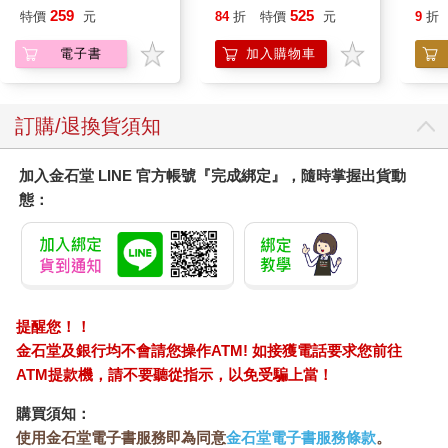
259
525
特價
元
84
折
特價
元
9
折
蹦跳過月光照耀下的屋瓦，揚長而去；當牠躍過屋頂時甚至沒發
出任何聲響，就如同動作靈敏的巨貓一般……。
電子書
加入購物車
（本文摘自：貳拾．〈食夢貘〉）
訂購/退換貨須知
試閱2：〈餓鬼〉
「尊敬的那先比丘，這世間有所謂夜叉嗎？」
加入金石堂 LINE 官方帳號『完成綁定』，隨時掌握出貨動
「有的，大王。」
態：
「牠們會在妖魔的生存狀態下死去嗎？」
「會的。」
「若是如此，為何從沒見過妖魔遺骸呢？」
「大王，還是可以見到的……邪惡之妖可能會化作各種蟲類、甲
蟲、螞蟻、蛇、蠍、蜈蚣。」
提醒您！！
──《彌蘭王問經》
金石堂及銀行均不會請您操作ATM! 如接獲電話要求您前往
一、
ATM提款機，請不要聽從指示，以免受騙上當！
購買須知：
人生總有這樣的片刻：我們幾經思量，從冥冥中獲得了某種信
使用金石堂電子書服務即為同意
金石堂電子書服務條款
。
念，這些信念在我們心中化作某種事實；然而，這些事實卻突然