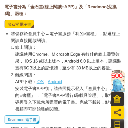
間生動了起來，在我們心中掀起波瀾，對它們感到確信。某天我
電子書分為「金石堂(線上閱讀+APP)」及「Readmoo(兌換
在駿河灣便有了如此的體會。
碼)」兩種：
那時，我正在海岸邊的松樹下乘涼；那是個歲月靜好的時分，能
感覺到生命的溫暖、熠熠生輝的寧靜；然而奇怪的是，正當風和
將儲存於會員中心→電子書服務「我的e書櫃」，點選線上
光纏綿在一塊，產生某種宜人的震顫時，我的心中卻突然浮現一
閱讀直接開啟閱讀。
股深藏已久的信念：世間萬物終究都是殊途同歸的。我和各種事
線上閱讀：
物都是一體，好比徐徐的微風、起伏的海浪、搖曳的影子、閃爍
的陽光、蔚藍的天際與大海、土壤間蓊鬱的草叢。隱隱之中有股
建議使用Chrome、Microsoft Edge 有較佳的線上瀏覽效
新奇的想法浮現到我心頭，讓我確信：世間無所謂開端，也無所
果， iOS 16 或以上版本，Android 6.0 以上版本，建議裝
謂終局。不過，此刻在我心中的這些想法，並非從未出現過；我
置有6GB以上的記憶體，至少有 30 MB以上的容量。
之所以感到新奇，只不過是因為這些想法帶給我相當強烈的獨特
離線閱讀：
性──你可曾想過，無論是一閃而過的蜻蜓、灰長的沙螽、頭頂能
APP下載：
iOS
Android
發出刺耳鳴叫的蟬、抑或是在松樹樹根底下四處移動的紅蟹，這
安裝電子書APP後，請依照提示登入「會員中心」→「我
些生命竟都可視作手足？
的E書櫃」→「電子書APP通行碼/載具管理」，取得通行
會
碼再登入下載您所購買的電子書。完成下載後，點選任一
我似乎有了一種前所未有的體悟：所謂靈魂之謎，必然是由存在
書籍即可開始離線閱讀。
員
於過去的萬物而來，只不過它們變成以千萬種形式存在；它們終
會藉著未來各種不同形體的眼睛，持續注視著眼前那太陽，維持
日
數百萬個夏日，永不停息。於是，我試著去體會那身形灰長的沙