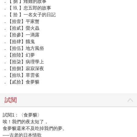
．【 捌 】雉雞的故事
．【 玖 】忠五郎的故事
．【 拾 】一名女子的日記
．【拾壹】平家蟹
．【拾貳】螢火蟲
．【拾參】一滴露
．【拾肆】餓鬼
．【拾伍】地方風俗
．【拾陸】幻夢
．【拾柒】病理學上
．【拾捌】寂寂深夜
．【拾玖】草雲雀
．【貳拾】食夢貘
試閱
試閱1：〈食夢貘〉
唉！我們的夜太短了，
食夢貘還來不及吃掉我們的夢。
──古老的日本情歌