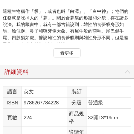
這種生物稱作「貘」，或者也叫「白澤」、「白中神」；牠們的
任務就是吃掉人的「夢」。關於食夢貘的形體和外貌，存在諸多
說法。我的藏書中，就有一部古籍說到，雄性的食夢貘身形如
馬、臉似獅、鼻子和獠牙像大象、有犀牛般的額毛、尾巴似牛
尾、四肢猶如虎。據說雌性的食夢貘則與雄性身形不同，但是差
異為何，古籍中並沒有詳細敘述。
看更多
古時漢學盛行的時期，日本人家都會把貘的畫掛在牆上；據說如
此一來，便能發揮如同真實的貘那般的神力。關於這個風俗的傳
說，古籍便有記載：
詳細資料
《涉世錄》寫道，黃帝在東方的海邊狩獵時遇上了一隻貘，這隻
貘雖然形為動物，卻能如人類一般說話。黃帝見狀便說：「天下
語言
英文
裝訂
寧靜，見何怪乎。」白澤乃言：「若要解怪，但將白澤圖於堂屋
ISBN
9786267784228
分級
普通級
壁掛之。雖有妖怪，不能成災。」
商品規
接著，《涉世錄》又列舉了一長串邪惡異獸的名稱，還有這些妖
頁數
224
32開13*19cm
格
物出現時的景象：
適讀年