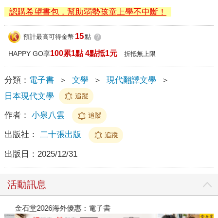
認購希望書包，幫助弱勢孩童上學不中斷！
15
預計最高可得金幣
點
?
100累1點 4點抵1元
HAPPY GO享
折抵無上限
分類：
電子書
＞
文學
＞
現代翻譯文學
＞
日本現代文學
追蹤
作者：
小泉八雲
追蹤
出版社：
二十張出版
追蹤
出版日：
2025/12/31
活動訊息
金石堂2026海外優惠：電子書