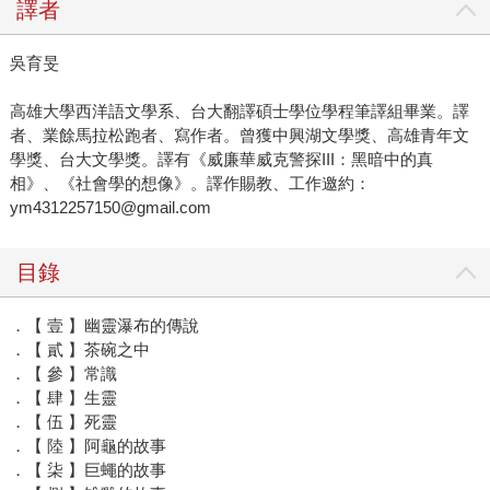
譯者
吳育旻
高雄大學西洋語文學系、台大翻譯碩士學位學程筆譯組畢業。譯
者、業餘馬拉松跑者、寫作者。曾獲中興湖文學獎、高雄青年文
學獎、台大文學獎。譯有《威廉華威克警探III：黑暗中的真
相》、《社會學的想像》。譯作賜教、工作邀約：
ym4312257150@gmail.com
目錄
．【 壹 】幽靈瀑布的傳說
．【 貳 】茶碗之中
．【 參 】常識
．【 肆 】生靈
．【 伍 】死靈
．【 陸 】阿龜的故事
．【 柒 】巨蠅的故事