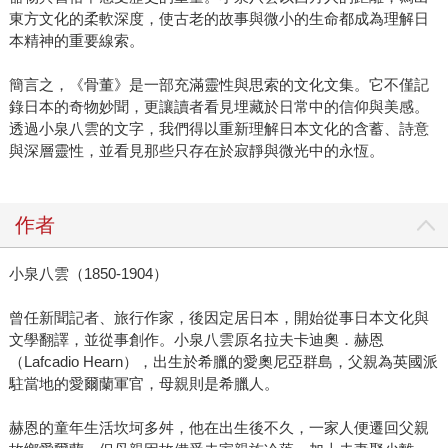
東方文化的柔軟深度，使古老的故事與微小的生命都成為理解日
本精神的重要線索。
簡言之，《骨董》是一部充滿靈性與思索的文化文集。它不僅記
錄日本的奇物妙聞，更讓讀者看見埋藏於日常中的信仰與美感。
透過小泉八雲的文字，我們得以重新理解日本文化的含蓄、詩意
與深層靈性，並看見那些只存在於寂靜與微光中的永恆。
作者
小泉八雲（1850-1904）
曾任新聞記者、旅行作家，後因定居日本，開始從事日本文化與
文學翻譯，並從事創作。小泉八雲原名拉夫卡迪奧．赫恩
（Lafcadio Hearn），出生於希臘的愛奧尼亞群島，父親為英國派
駐當地的愛爾蘭軍官，母親則是希臘人。
赫恩的童年生活坎坷多舛，他在出生後不久，一家人便遷回父親