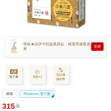
呀哈★吉伊卡哇旋風再起，精選周邊看過
加購
來
寫評價
電子書
喜歡+1
賺金幣
精裝
Readmoo 電子書
315
元