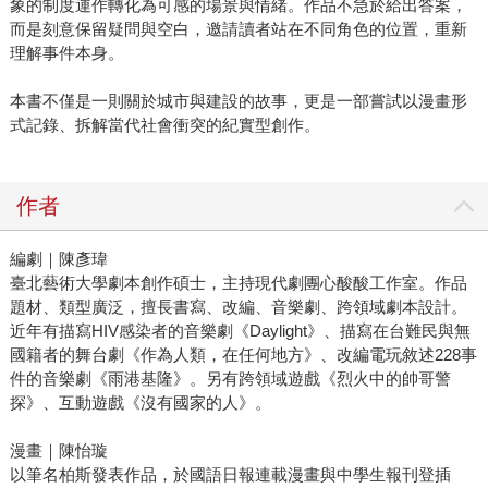
象的制度運作轉化為可感的場景與情緒。作品不急於給出答案，
而是刻意保留疑問與空白，邀請讀者站在不同角色的位置，重新
理解事件本身。
本書不僅是一則關於城市與建設的故事，更是一部嘗試以漫畫形
式記錄、拆解當代社會衝突的紀實型創作。
作者
編劇｜陳彥瑋
臺北藝術大學劇本創作碩士，主持現代劇團心酸酸工作室。作品
題材、類型廣泛，擅長書寫、改編、音樂劇、跨領域劇本設計。
近年有描寫HIV感染者的音樂劇《Daylight》、描寫在台難民與無
國籍者的舞台劇《作為人類，在任何地方》、改編電玩敘述228事
件的音樂劇《雨港基隆》。另有跨領域遊戲《烈火中的帥哥警
探》、互動遊戲《沒有國家的人》。
漫畫｜陳怡璇
以筆名柏斯發表作品，於國語日報連載漫畫與中學生報刊登插