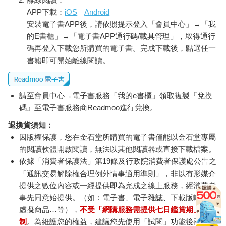
APP下載：
iOS
Android
安裝電子書APP後，請依照提示登入「會員中心」→「我
的E書櫃」→「電子書APP通行碼/載具管理」，取得通行
碼再登入下載您所購買的電子書。完成下載後，點選任一
書籍即可開始離線閱讀。
請至會員中心→電子書服務「我的e書櫃」領取複製『兌換
碼』至電子書服務商Readmoo進行兌換。
退換貨須知：
因版權保護，您在金石堂所購買的電子書僅能以金石堂專屬
的閱讀軟體開啟閱讀，無法以其他閱讀器或直接下載檔案。
依據「消費者保護法」第19條及行政院消費者保護處公告之
「通訊交易解除權合理例外情事適用準則」，非以有形媒介
提供之數位內容或一經提供即為完成之線上服務，經消費者
事先同意始提供。（如：電子書、電子雜誌、下載版軟體、
虛擬商品…等），
不受「網購服務需提供七日鑑賞期」的限
制
。為維護您的權益，建議您先使用「試閱」功能後再付款