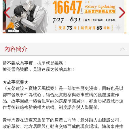
內容簡介
當不義成為事實，抗爭就是義務！
擦亮雪亮雙眼，見證迷霧之後的真相！
★故事概要★
《光榮建設－寶地天馬檔案》是一部架空歷史漫畫，同時也是以
都市發展事件為核心，結合紀實觀察與敘事重構的議題漫畫作
品。故事圍繞一樁看似單純的房產爭議展開，卻逐步揭露城市運
作背後錯綜複雜的權力結構、制度語言與人際關係。
青年周泰在追查家族留下的房產去向時，意外踏入由建設公司、
政府單位、地方居民與行動者交織而成的現實場域。隨著事件推