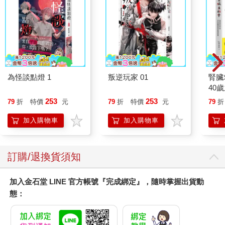
為怪談點燈 1
叛逆玩家 01
腎臟
40
就告
253
253
79
折
特價
元
79
折
特價
元
79
折
加入購物車
加入購物車
訂購/退換貨須知
加入金石堂 LINE 官方帳號『完成綁定』，隨時掌握出貨動
態：