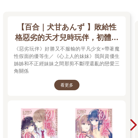
【百合｜犬甘あんず 】敗給性
格惡劣的天才兒時玩伴，初體驗
全部被她奪走了／心上人的妹妹
《惡劣玩伴》好勝又不服輸的平凡少女×帶著魔
性假面的優等生／《心上人的妹妹》我與資優生
姊姊和不正經妹妹之間那剪不斷理還亂的戀愛三
角關係
看更多