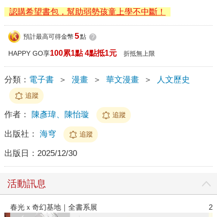
認購希望書包，幫助弱勢孩童上學不中斷！
5
預計最高可得金幣
點
?
100累1點 4點抵1元
HAPPY GO享
折抵無上限
分類：
電子書
＞
漫畫
＞
華文漫畫
＞
人文歷史
追蹤
作者：
陳彥瑋、陳怡璇
追蹤
出版社：
海穹
追蹤
出版日：
2025/12/30
活動訊息
春光ｘ奇幻基地｜全書系展
2