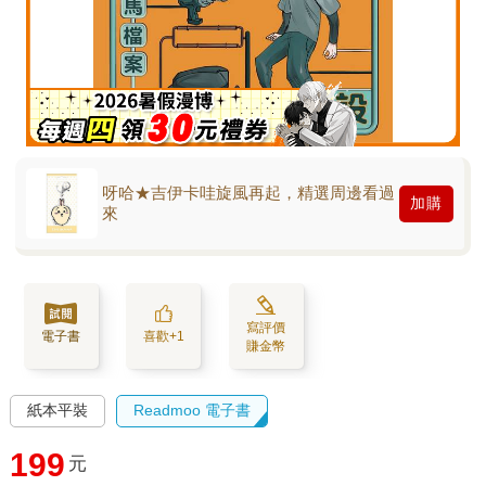
呀哈★吉伊卡哇旋風再起，精選周邊看過
加購
來
寫評價
電子書
喜歡+1
賺金幣
紙本平裝
Readmoo 電子書
199
元