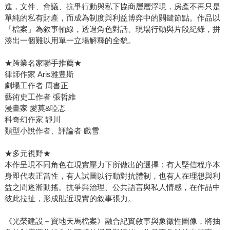
進，文件、會議、抗爭行動與私下協商層層浮現，房產不再只是
單純的私有財產，而成為制度與利益博弈中的關鍵節點。作品以
「檔案」為敘事軸線，透過角色對話、現場行動與片段紀錄，拼
湊出一個難以用單一立場解釋的全貌。
★跨業名家聯手推薦★
律師作家 Aris雅豊斯
劇場工作者 周書正
藝術史工作者 張哲維
漫畫家 愛莫&啞忑
科奇幻作家 靜川
類型小說作者、評論者 戲雪
★多元視野★
本作呈現不同角色在現實壓力下所做出的選擇：有人堅信程序本
身即代表正當性，有人試圖以行動對抗體制，也有人在理想與利
益之間逐漸動搖。抗爭與治理、公共語言與私人情感，在作品中
彼此拉扯，形成貼近現實的敘事張力。
《光榮建設－寶地天馬檔案》融合紀實敘事與象徵性圖像，將抽