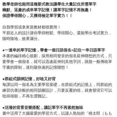
教學老師也能用這種新式教法讓學生大量記住所需單字
幽默、逗趣的成串單字記憶！讓單字記憶不再無趣！
保證學得開心，又獲得檢定單字實力！！
自我學習或拿來當教材都很實用！
平易近人的設計讓你學得輕鬆、學得開心、還能學出考試實力，
隨時隨地，效果滿分。
●
一連串的單字記憶，學會一個日語假名=記住一串日語單字
本書的編排精心規劃，採用相同發音的假名延伸聯想的方式，只
要學會一個假名，就可以迅速延伸到其他字詞，跳脫一般傳統單
字書的限制，達到最快速的記憶聯想！
●
群組式韻律記憶，好唸又好背
每課以同一假名為主要學習基礎，在群組式的記憶上，同群組的
練習仿唐詩般的相同韻腳設計，只要反覆的唸，就會發現它可以
唸得很順，不再生澀難記。
●
活潑的背景音樂搭配，讓記單字不再索然無味
書中活用了大腦最愛的學習方式，以讓人熟知的「桃太郎（もも