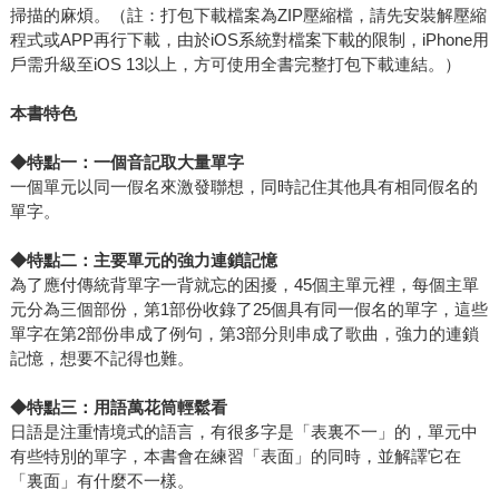
掃描的麻煩。（註：打包下載檔案為ZIP壓縮檔，請先安裝解壓縮
程式或APP再行下載，由於iOS系統對檔案下載的限制，iPhone用
戶需升級至iOS 13以上，方可使用全書完整打包下載連結。）
本書特色
◆
特點一：一個音記取大量單字
一個單元以同一假名來激發聯想，同時記住其他具有相同假名的
單字。
◆
特點二：主要單元的強力連鎖記憶
為了應付傳統背單字一背就忘的困擾，45個主單元裡，每個主單
元分為三個部份，第1部份收錄了25個具有同一假名的單字，這些
單字在第2部份串成了例句，第3部分則串成了歌曲，強力的連鎖
記憶，想要不記得也難。
◆
特點三：用語萬花筒輕鬆看
日語是注重情境式的語言，有很多字是「表裏不一」的，單元中
有些特別的單字，本書會在練習「表面」的同時，並解譯它在
「裏面」有什麼不一樣。