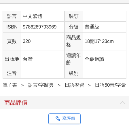
語言
中文繁體
裝訂
ISBN
9786269793969
分級
普通級
商品規
頁數
320
18開17*23cm
格
適讀年
出版地
台灣
全齡適讀
齡
注音
級別
電子書
＞
語言/字辭典
＞
日語學習
＞
日語50音/字彙
商品評價
寫評價