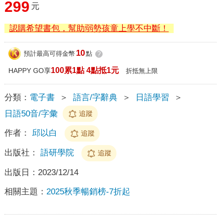
299
元
認購希望書包，幫助弱勢孩童上學不中斷！
10
預計最高可得金幣
點
?
100累1點 4點抵1元
HAPPY GO享
折抵無上限
分類：
電子書
＞
語言/字辭典
＞
日語學習
＞
日語50音/字彙
追蹤
作者：
邱以白
追蹤
出版社：
語研學院
追蹤
出版日：
2023/12/14
相關主題：
2025秋季暢銷榜-7折起