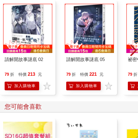
請解開故事謎底 02
請解開故事謎底 05
祕密
213
221
79
折
特價
元
79
折
特價
元
79
折
加入購物車
加入購物車
您可能會喜歡