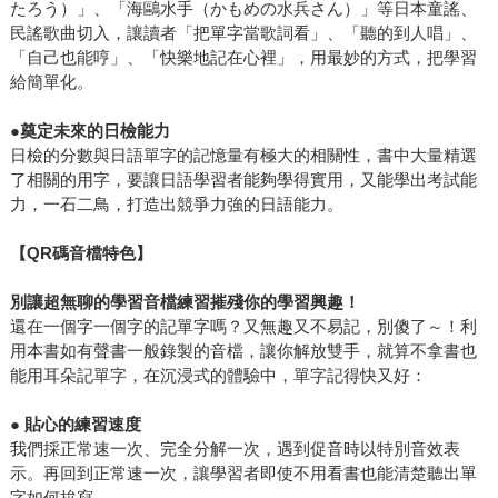
たろう）」、「海鷗水手（かもめの水兵さん）」等日本童謠、
民謠歌曲切入，讓讀者「把單字當歌詞看」、「聽的到人唱」、
「自己也能哼」、「快樂地記在心裡」，用最妙的方式，把學習
給簡單化。
●
奠定未來的日檢能力
日檢的分數與日語單字的記憶量有極大的相關性，書中大量精選
了相關的用字，要讓日語學習者能夠學得實用，又能學出考試能
力，一石二鳥，打造出競爭力強的日語能力。
【QR碼音檔特色】
別讓超無聊的學習音檔練習摧殘你的學習興趣！
還在一個字一個字的記單字嗎？又無趣又不易記，別傻了～！利
用本書如有聲書一般錄製的音檔，讓你解放雙手，就算不拿書也
能用耳朵記單字，在沉浸式的體驗中，單字記得快又好：
●
貼心的練習速度
我們採正常速一次、完全分解一次，遇到促音時以特別音效表
示。再回到正常速一次，讓學習者即使不用看書也能清楚聽出單
字如何拚寫。