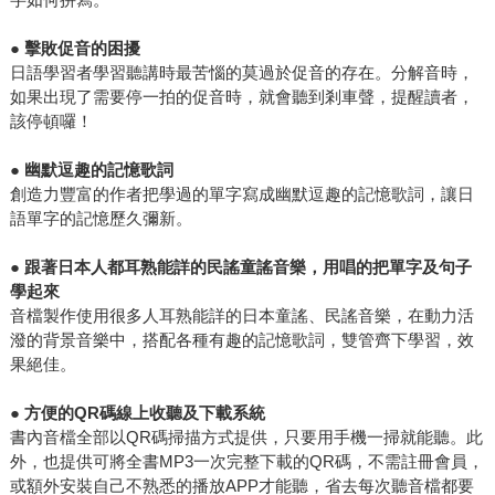
●
擊敗促音的困擾
日語學習者學習聽講時最苦惱的莫過於促音的存在。分解音時，
如果出現了需要停一拍的促音時，就會聽到剎車聲，提醒讀者，
該停頓囉！
●
幽默逗趣的記憶歌詞
創造力豐富的作者把學過的單字寫成幽默逗趣的記憶歌詞，讓日
語單字的記憶歷久彌新。
●
跟著日本人都耳熟能詳的民謠童謠音樂，用唱的把單字及句子
學起來
音檔製作使用很多人耳熟能詳的日本童謠、民謠音樂，在動力活
潑的背景音樂中，搭配各種有趣的記憶歌詞，雙管齊下學習，效
果絕佳。
●
方便的QR碼線上收聽及下載系統
書內音檔全部以QR碼掃描方式提供，只要用手機一掃就能聽。此
外，也提供可將全書MP3一次完整下載的QR碼，不需註冊會員，
或額外安裝自己不熟悉的播放APP才能聽，省去每次聽音檔都要