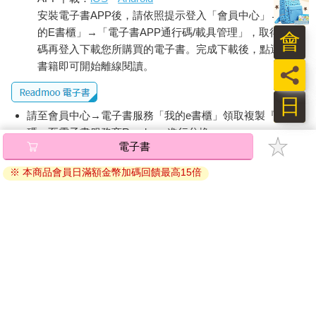
安裝電子書APP後，請依照提示登入「會員中心」→「我
的E書櫃」→「電子書APP通行碼/載具管理」，取得通行
會
碼再登入下載您所購買的電子書。完成下載後，點選任一
書籍即可開始離線閱讀。
員
日
請至會員中心→電子書服務「我的e書櫃」領取複製『兌換
碼』至電子書服務商Readmoo進行兌換。
電子書
退換貨須知：
※ 本商品會員日滿額金幣加碼回饋最高15倍
因版權保護，您在金石堂所購買的電子書僅能以金石堂專屬
的閱讀軟體開啟閱讀，無法以其他閱讀器或直接下載檔案。
依據「消費者保護法」第19條及行政院消費者保護處公告之
「通訊交易解除權合理例外情事適用準則」，非以有形媒介
提供之數位內容或一經提供即為完成之線上服務，經消費者
事先同意始提供。（如：電子書、電子雜誌、下載版軟體、
虛擬商品…等），
不受「網購服務需提供七日鑑賞期」的限
制
。為維護您的權益，建議您先使用「試閱」功能後再付款
購買。