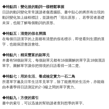
◆
特點四：變化後的動詞一樣輕鬆掌握
日語的動詞變化常常讓讀者傷透腦筋。書中貼心的將所有出現的
動詞變化加上線框標註，並讓他們「現出原形」。若學習者基礎
未深，也能了解每個動詞的原形。
◆
特點五：清楚的假名辨識
在每個日語漢字的上面都有清楚的假名標示，即使看到生澀的漢
字，也能保證會說會唸。
◆
特點六：精采豐富的副單元
本書有58個副單元，每個副單元都有16個圖解的單字及18個漢語
單字。圖解單字讓你把情境的日語看得一清二楚。
◆
特點七：用於生活、養成檢定實力一石二鳥
所選單字遍及日常生活常見單字，除了能應用於生活外，亦能藉
由本書學得日語測定約2~3級之間的單字實力。
◆
特點九：方便的索引
書中的索引，可以迅速的幫助讀者查到想學的單字。