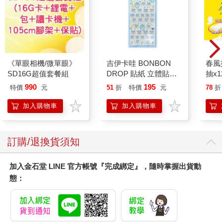
《單眼相機/微單眼》
吉伊卡哇 BONBON
春風
SD16G超值套餐組
DROP 貼紙 立體貼紙
抽x1
水晶貼紙 手帳貼 裝飾
990
195
特價
元
51
折
特價
元
78
折
貼紙 手機貼紙 小八貓
兔兔 Chiikawa
加入購物車
加入購物車
訂購/退換貨須知
加入金石堂 LINE 官方帳號『完成綁定』，隨時掌握出貨動
態：