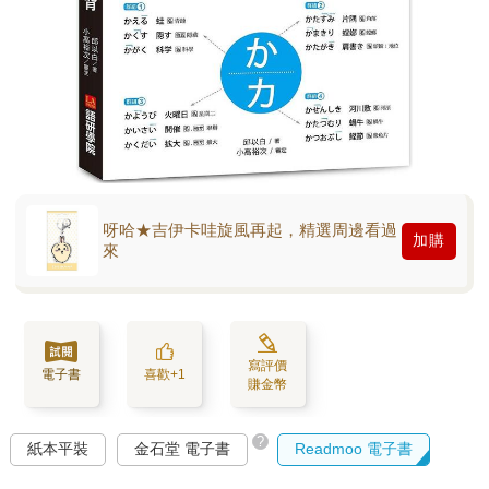
呀哈★吉伊卡哇旋風再起，精選周邊看過
加購
來
寫評價
電子書
喜歡+1
賺金幣
?
紙本平裝
金石堂 電子書
Readmoo 電子書