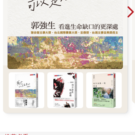
展現了。身心障礙的成人一旦生下身心障礙的小孩，便會激起許
多人的義憤。
布麗．沃克是主播，也是演員，患有先天性缺指（趾）畸形，又
稱龍蝦螯狀畸形，患者手腳畸形。她的孩子也患有同樣症狀，一
九九○年她再度懷孕，心知第二胎也很可能遺傳此症狀，後來她選
擇留下孩子，遭到輿論撻伐。沃克之後回應：「先不論孩子的手
腳究竟長成什麼樣子，竟然有人如此公開否定一個尚未出世的孩
子及孩子適應這個世界的能力，我實在很震驚。」她事業成功、
婚姻美滿、非常上鏡，也有許多能傳承給孩子的美好特質。某個
談話節目主持人曾如此問道：「把遺傳性畸形疾病傳給孩子，對
孩子公平嗎？別人根據你的長相來評論你，根據你的談吐來評論
你，不消說，他們當然會根據你的手、你的身體和臉的樣子來評
斷你。人就是這樣。」這許多批評背後都有個意思：不論沃克有
多想生小孩、多勝任母職，她都沒有權利懷孕，甚至懷了就有道
德義務要墮胎。沃克後來說：「我覺得我的懷孕遭到了無情的恐
怖攻擊。」
在談話節目主持人眼中，沃克的孩子只是一種身心障礙。替小兒
痲痺病患與身心障礙人士爭取權益的運動人士霍特說：「僅憑一