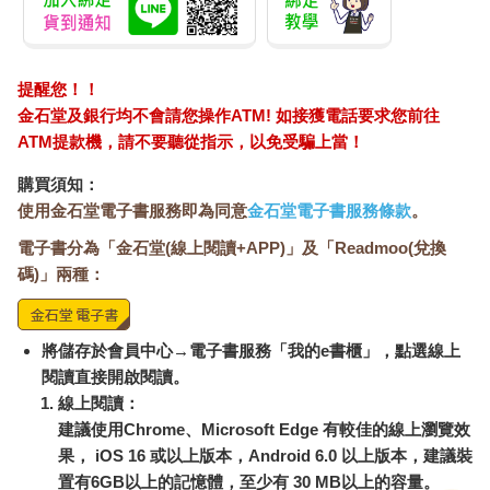
己是健康的，並未生病，還形容這樣的狀況是自己生命的既定事
實，是自己認識這個世界的配備。」這番話雖然有道理，卻非全
面的真相。二○○三年我奉派採訪一名叫做蘿拉．羅森柏格的年輕
女性，她是囊狀纖維化患者，因這緣起，我們當了一小陣子的朋
提醒您！！
友。她的雙親雖然也都帶有相同基因（囊狀纖維化是一種隱性遺
金石堂及銀行均不會請您操作ATM! 如接獲電話要求您前往
傳疾病），但都未顯現出病症，所以她的經驗是水平經驗。她在
ATM提款機，請不要聽從指示，以免受騙上當！
令人心痛的回憶錄《生命氣息》中，讚美了囊狀纖維化這個身分
所帶來的許多事物，也表示自己有多珍視生命中的許多東西，然
購買須知：
而，她不覺得自己是健康的，更表示但願該病治癒有方，不是因
使用金石堂電子書服務即為同意
金石堂電子書服務條款
。
為她拒絕這部分的自己，而是因為她想要開心、想活得長。她在
電子書分為「金石堂(線上閱讀+APP)」及「Readmoo(兌換
廿二歲那年病情惡化，最終病逝。這樣的人生，與軟骨發育不全
的健康侏儒有天壤之別。然而在她過世後不久，她悲不可抑的父
碼)」兩種：
親對我說：「懷蘿拉的時候，還沒有檢查囊狀纖維化的羊膜穿刺
術，不過後來這種技術問世了。如果我們事先知道，就不會把蘿
拉生下來。我現在還是會想：『天哪！她的生命可能會被否
將儲存於會員中心→電子書服務「我的e書櫃」，點選線上
定。』還好不是那樣，否則就太悲慘了。」
閱讀直接開啟閱讀。
線上閱讀：
要不要把自己的重擔放在他人肩上，讓他人受苦，是個人的道德
建議使用Chrome、Microsoft Edge 有較佳的線上瀏覽效
問題。然而所有的父母在某種程度上都決定這麼做。有錢人即使
果， iOS 16 或以上版本，Android 6.0 以上版本，建議裝
可以用捐贈的超人精子和傑出女性的卵子做體外受精，但多數人
置有6GB以上的記憶體，至少有 30 MB以上的容量。