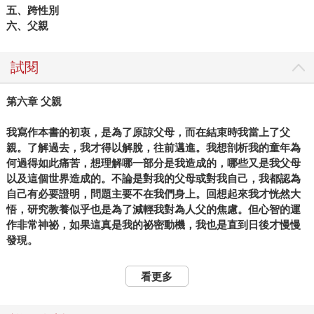
五、跨性別
六、父親
試閱
第六章 父親
我寫作本書的初衷，是為了原諒父母，而在結束時我當上了父
親。了解過去，我才得以解脫，往前邁進。我想剖析我的童年為
何過得如此痛苦，想理解哪一部分是我造成的，哪些又是我父母
以及這個世界造成的。不論是對我的父母或對我自己，我都認為
自己有必要證明，問題主要不在我們身上。回想起來我才恍然大
悟，研究教養似乎也是為了減輕我對為人父的焦慮。但心智的運
作非常神祕，如果這真是我的祕密動機，我也是直到日後才慢慢
發現。
我自幼就畏懼疾病與障礙，雖自始至終都清楚自己是異類，但看
看更多
到太異常的人，仍想別過目光。我一直知道這麼做很惡劣，而這
本書協助我擺脫如此偏執的衝動反應。我聽到的故事常有不折不