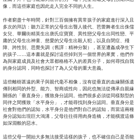
像，而這些家庭也因此走入完全不同的人生。
作者窮盡十年時間，針對三百個擁有異常孩子的家庭進行深入且
多次的拜訪：聽力正常的父母生出聾人後代、芭蕾舞者生出侏儒
女兒、華爾街精英生出唐氏症寶寶、異性戀父母生出同性戀、平
庸的父母生出神童、慈愛的父母生出殺人犯，以及自閉症、殘
障、跨性別、思覺失調（舊譯：精神分製），甚至遭姦成孕生下
的孩子……這本書就是探討這些掉到另一個世界的果實，他們作
為與家庭成員及社會大眾都格格不入的差異分子，如何尋找自我
的身分認同，同時也探討了為人父母的重大意義。
這些離樹甚遠的果子與親代毫不相像，沒有從垂直的血緣關係遺
傳到相同的外型、能力、智商或性向，因此也無法從傳承自親緣
關係的「垂直身分」獲致身分認同。他們很多必須從同樣類型的
同伴之間獲致「水平身分」，才能尋找到身分認同。垂直身分是
社會對他們的認知，水平身分是他們對自己的認知，而當這兩種
身分認知出現巨大鴻溝，父母往往得用肉身造橋，才能橫渡這條
如深淵般的惡水。
這些父母一開始大多無法接受這樣的孩子，也不確信自己是否能