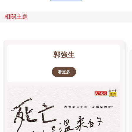
而受盡無情嘲笑，我並不想把同樣的經驗強加在任何人身上。往
後的二十年間，社會變了許多，消解了我的這些愧疚。現實之所
相關主題
以能改變，主要是因為在我準備好之前，其他同志已放步邁進，
開始撫養孩子。然而，之後當我提到想有個親生孩子時，這樣的
願望卻一再受到貶抑，人們往往誠心提醒我，世上有許多棄兒需
要好的歸宿。我很震驚，提出這種說法的，經常都是那些有自己
的親生孩子且從未考慮領養的人。我想要生育後代的願望，對其
他人而言只是異想天開，或是自我耽溺。
郭強生
既然同志的性向看起來並不會遺傳，我若生了孩子，孩子可能會
有的不安，便應來自奇特的出身，而非因為自身的奇特。有些批
看更多
評者認為，這一來問題就較不那麼嚴重，這彷彿是說，既然我的
孩子可能是異性戀，因此讓我生小孩沒關係。我不喜歡這種暗
示。僅當水平身分永遠不會成為垂直身分才接受，那是沙文主
義。我不會因為孩子可能是同性戀就不生，也不會因為孩子可能
是異性戀就不生。話雖如此，當同志父親仍然是我心頭大石，遠
比親生孩子可能有讀寫障礙、憂鬱症或奪去家母和祖父性命的幾
種癌症，都要讓我憂懼。生育權應列為人類不可剥奪的權利。然
而，若是異於常人的水平身分族群想生育自己的孩子，且有可能
把異常的性狀遺傳給後代，社會大眾對這些人的偏見便赤裸裸地