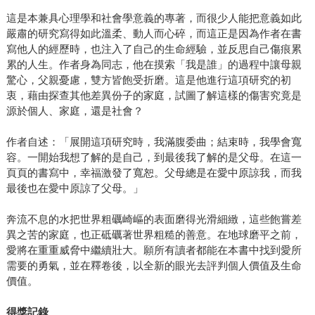
這是本兼具心理學和社會學意義的專著，而很少人能把意義如此
嚴肅的研究寫得如此溫柔、動人而心碎，而這正是因為作者在書
寫他人的經歷時，也注入了自己的生命經驗，並反思自己傷痕累
累的人生。作者身為同志，他在摸索「我是誰」的過程中讓母親
驚心，父親憂慮，雙方皆飽受折磨。這是他進行這項研究的初
衷，藉由探查其他差異份子的家庭，試圖了解這樣的傷害究竟是
源於個人、家庭，還是社會？
作者自述：「展開這項研究時，我滿腹委曲；結束時，我學會寬
容。一開始我想了解的是自己，到最後我了解的是父母。在這一
頁頁的書寫中，幸福激發了寬恕。父母總是在愛中原諒我，而我
最後也在愛中原諒了父母。」
奔流不息的水把世界粗礪崎嶇的表面磨得光滑細緻，這些飽嘗差
異之苦的家庭，也正砥礪著世界粗糙的善意。在地球磨平之前，
愛將在重重威脅中繼續壯大。願所有讀者都能在本書中找到愛所
需要的勇氣，並在釋卷後，以全新的眼光去評判個人價值及生命
價值。
得獎記錄