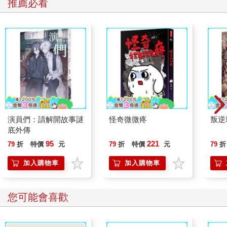
種生理特徵，就認為沃克不該生小孩，是忽略了她所有美好的地
推薦必看
方。為何不說因為她有螢幕上極美的臉、極活躍的才智，所以應
該生許多小孩？」媒體譴責她的時候，大多忽略了一點：孩子若
真遺傳到父母的狀況，父母以其豐富經驗，將比別人更能了解與
體會這些狀況所帶來的好處與風險。與我們的判斷相比，他們做
出的選擇更有根有據。
然而，也有些人是用生孩子來肯定自己的人生。英國身心障礙運
動分子喬安娜．卡帕西亞－瓊斯選擇生下五個孩子，部分目的是
為了表明身心障礙是種社會模式。她說在她家，殘缺並不是障
礙。她和丈夫就如同多數人，都想要親生的孩子。她說：「我也
演員們：請解開故事謎
怪奇微微疼
叛逆
不考慮領養，因為如此一來，我就永遠不會懷孕、生子，一想到
底外傳
就心痛。」卡帕西亞－瓊斯因早產導致腦性麻痺，這不會遺傳，
95
221
79
折
特價
元
79
折
特價
元
79
折
但她的另一半有遺傳性運動感覺神經病變，導致肌肉萎縮，骨骼
嚴重變形。兩人的孩子遺傳到該病的機率是五十％。卡帕西亞－
加入購物車
加入購物車
瓊斯寫道：「總之，我們家幾乎每人都有身心障礙，我、我的另
一半、他父親和兄弟、我姑母和叔伯都有。如果孩子也得病，她
絕不會覺得自己是異類。所謂的正常是主觀的，對我們來說，有
您可能會喜歡
身心障礙才正常。」家族裡的垂直身分，無疑確保了她的歸屬
感，就如同侏儒家庭與聽障家庭。但她如此輕忽孩子可能會因身
體而受苦，卻也讓人難過。她寫了很多文章，承認自己和另一半