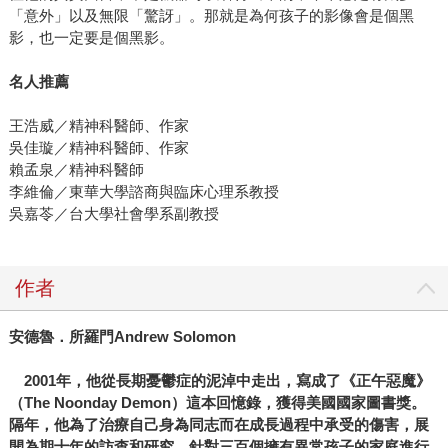
「意外」以及無限「驚訝」。那就是為何孩子的影像會是個黑
影，也一定要是個黑影。
名人推薦
王浩威／精神科醫師、作家
吳佳璇／精神科醫師、作家
賴孟泉／精神科醫師
李維倫／東華大學諮商與臨床心理系教授
吳嘉苓／台大學社會學系副教授
作者
安德魯．所羅門
Andrew Solomon
2001年，他從長期憂鬱症的泥淖中走出，寫成了《正午惡魔》
（The Noonday Demon）這本回憶錄，獲得美國國家圖書獎。
隔年，他為了治療自己身為同志而在成長過程中承受的傷害，展
開為期十年的訪查和研究，針對三百個擁有異常孩子的家庭進行