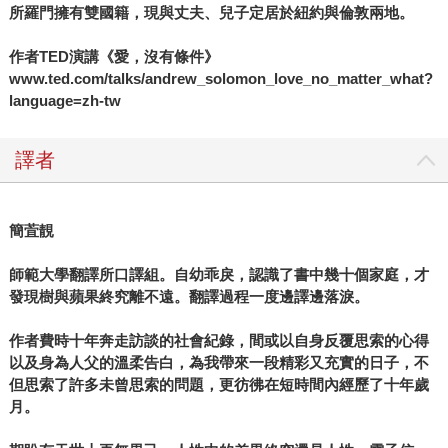
所羅門擁有雙國籍，現與丈夫、兒子定居於紐約與倫敦兩地。
作者TED演講《愛，沒有條件》
www.ted.com/talks/andrew_solomon_love_no_matter_what?
language=zh-tw
譯者
簡萓靚
師範大學翻譯所口譯組。自幼乖戾，認識了書中幾十個家庭，才
發現樹與蘋果終究離不遠。翻譯過程一度邊譯邊落淚。
作者費時十年奔走訪談的社會紀錄，間或以自身反覆思索的心得
以及身為人父的溫柔告白，為我帶來一段精彩又充實的日子，不
但思索了許多未曾思索的問題，更彷彿在短時間內經歷了十年歲
月。