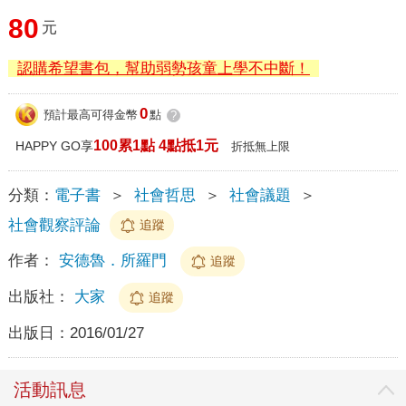
80
元
認購希望書包，幫助弱勢孩童上學不中斷！
0
預計最高可得金幣
點
?
100累1點 4點抵1元
HAPPY GO享
折抵無上限
分類：
電子書
＞
社會哲思
＞
社會議題
＞
社會觀察評論
追蹤
作者：
安德魯．所羅門
追蹤
出版社：
大家
追蹤
出版日：
2016/01/27
活動訊息