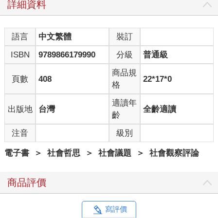
扣的哀傷，照理說或許應該讓我對父職卻步，但結果正好相反。
詳細資料
這些家庭都面臨教養難題，但幾乎無人後悔。這些父母證明了只
要有足夠的情緒控制、充滿愛的決心，人都能愛任何人。我上了
一堂關於接納的課，明白艱難的愛絕不下於輕易的愛，這再再撫
語言
中文繁體
裝訂
慰了我。
ISBN
9789866179990
分級
普通級
有好長一段時間，孩子總令我傷感。傷感的源由有幾分晦暗難
商品規
辨，但我想，那有一大半是因為世界總不斷提醒我，身為同志，
頁數
408
22*17*0
格
此生的悲劇便是注定無後。孩子是世界上最重要的事，也因此，
孩子象徵了我的失敗。過去父母鼓勵我與女人結婚、共組家庭，
適讀年
出版地
台灣
全齡適讀
而世界也附和說，這就是人生首要之務。我和男人、女人都交往
齡
過，在這兩種關係間漂泊多年。我和女性有過肌膚之親，也的確
愛過當中幾位，但若非因為孩子這個因素，我不會考慮和異性交
注音
級別
往。一直要到我領悟同志的性向與行為無關，而是一種身分時，
我才確認自己真是同志。
電子書
＞
社會哲思
＞
社會議題
＞
社會觀察評論
我剛成年時，同志身分與為人父這兩件事似乎相互牴觸。那時的
商品評價
我認為當個同志父親的可能性渺茫，並為此飽受折磨，因為我以
為在同志父親身邊長大，只會讓我假想中的孩子淪為笑柄。這種
想法包含了我內心深處的恐同症，但也與社會現實相符。我當時
寫評價
正學著為自己而戰，但又擔心牽連他人。我從小就因為與眾不同