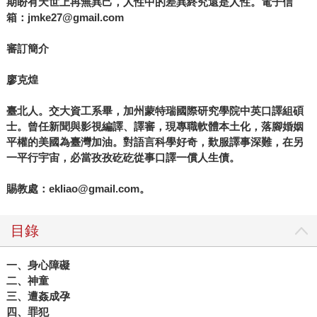
期盼有天世上再無異己，人性中的差異終究還是人性。電子信
箱：jmke27@gmail.com
審訂簡介
廖克煌
臺北人。交大資工系畢，加州蒙特瑞國際研究學院中英口譯組碩
士。曾任新聞與影視編譯、譯審，現專職軟體本土化，落腳婚姻
平權的美國為臺灣加油。對語言科學好奇，歎服譯事深難，在另
一平行宇宙，必當孜孜矻矻從事口譯一償人生債。
賜教處：ekliao@gmail.com。
目錄
一、身心障礙
二、神童
三、遭姦成孕
四、罪犯