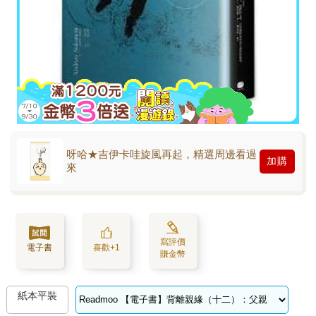
呀哈★吉伊卡哇旋風再起，精選周邊看過
加購
來
寫評價
電子書
喜歡+1
賺金幣
紙本平裝