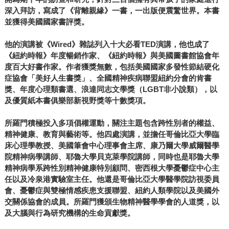
深入拜訪，寫成了《背離親緣》一書，一出版便震驚世界。本書
並獲得美國國家書評獎。
他的演講被《Wired》雜誌列入十大必看TED演講，他也成了
《紐約時報》年度暢銷作家、《紐約時報》與美國圖書館協會年
度百大好書作家。作者獲獎無數，包括美國國家多發性節結硬化
症協會「美好人生書獎」、全國精神疾病聯盟紐約分會的肯書
獎、年度心理類書選、浪達同志文學獎（LGBT非小說類），以
及優質紙本書俱樂部新視野獎等十數獎項。
所羅門積極投入多項倡權運動，關注主題包含跨性別者的權益、
精神健康、教育與藝術等。他四處演講，並擔任哥倫比亞大學臨
床心理學教授、美國筆會中心理事會主席、康乃爾大學威爾醫學
院精神病學講師、耶魯大學貝克萊學院講師，同時也是耶魯大學
精神病學系跨性別精神健康特別顧問、密西根大學憂鬱症中心主
任以及冷泉港實驗室主任。他還是哥倫比亞大學醫學院訪視委員
會、憂鬱症與雙極情感疾患支援聯盟、紐約人類學院以及美國外
交關係協會的成員。所羅門獲頒生物精神醫學學會的人道獎，以
及大腦與行為研究機構的生命貢獻獎。