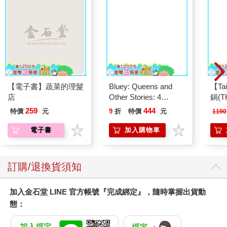
都因身體狀況而得忍受肉體之痛，但對於這些苦痛可能傳給孩
Bluey: Queens and
【Ta
子，她似乎毫不遲疑。她為了貢獻給身心障礙的社會模型，辜負
Other Stories: 4
鍋(T
了孩子的身體。我見過許多人身體有特殊障礙，但活得驕傲，家
Stories in 1 Book.
設計
庭也和樂融融；我也看過許多人痛不欲生，但痛苦不見得全源於
Hooray!
理鍋
外在環境。其實卡帕西亞－瓊斯的家人也不太接受她的決定。 她
寫道：「我母親說我們這樣冒險很不負責任，要我去墮胎。婆婆
說我一定會流產。我的預產日已過了十一天，完全沒感到一點疼
【電子書】蔬菜的理髮
痛不適，真的很開心。我想，這下他們知道了吧。」父母的自尊
店
與子女的自尊，不論在哪一個族群都常常有人分不清楚。能區分
什麼是幫助孩子完成夢想，什麼又是把孩子困在自己的夢想裡，
259
444
特價
元
9
折
特價
元
1190
是了不起的成就。卡帕西亞－瓊斯的孩子大概不會對自己的存在
電子書
加入購物車
感到難過，但若是知道母親因為別有居心而生下自己，則有可能
心懷怨恨。不過，在足球場上、西洋棋俱樂部裡、鋼琴旁，也四
處可見利用孩子、想靠孩子沾光的自私父母。自戀這種短視近利
並非身心障礙權利運動者的專利。
訂購/退換貨須知
一個基因可能有狀況的人考慮生不生孩子，這是個意蘊深長的問
加入金石堂 LINE 官方帳號『完成綁定』，隨時掌握出貨動
題。一九九九年，身心障礙學者艾德里恩．艾許撰文提到：「慢
態：
性疾病與身心障礙不能與急症或意外受傷相提並論。許多脊柱分
裂、軟骨發育不全、唐氏症等行動不便、感官受損的人都認為自