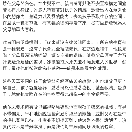
勝任父母的角色。在生與不生、親自養育與送至安置機構之間痛
苦地掙扎徬徨，許多人憑藉著對孩子的情感，激發出內在無與倫
比的想像力、創造力以及愛的能力，去為孩子爭取生存的空間，
而且以一種有尊嚴、有意義的姿態存活下來，從而重新發現為人
父母的重大意義。
作者開宗明義提到：「從來就沒有複製這回事。」所有的生育都
是一種製造，沒有子代會完全複製親代。在訪查過程中，他也見
識了父母最深沉的絕望、瀕臨崩潰的邊緣。這些父母原先千方百
計要避免這樣的處境，卻被迫拖入原先並不願意進入的世界，然
而，最後他們卻對此滿心感激──這是本書最大的謎題。
這些與眾不同的孩子會讓父母經歷痛苦的改變，但也讓父母更了
解自己。孩子就像容器，裝著憤怒也裝著喜悅，甚至救贖。愛孩
子，就會把實際存在的事物看得比想像中的事物還重要。
他並未要求所有父母都得堅強樂觀地面對孩子帶來的挑戰，而是
不帶偏見、平和地訴說這些家庭所經歷的艱難，並對父母在愛中
的掙扎寬厚以待。作者並不頌揚苦難，他透過本書告訴我們，珍
貴的並不是苦難本身，而是我們對苦難如同珍珠般的包容。