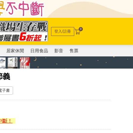
0
登入/註冊
電
居家休閒
日用食品
影音
售票
節義
 電子書
中斷！