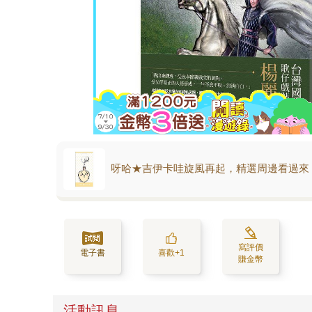
呀哈★吉伊卡哇旋風再起，精選周邊看過來
寫評價
電子書
喜歡+1
賺金幣
活動訊息