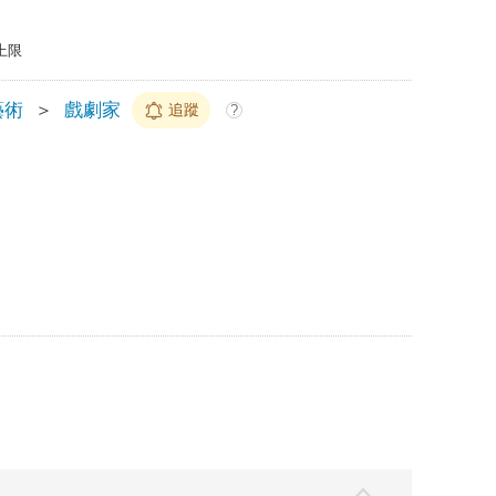
上限
藝術
＞
戲劇家
追蹤
?