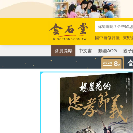
國中自修評量
東野
唯紅花綻放
奧德賽
會員獎勵
中文書
動漫ACG
親子