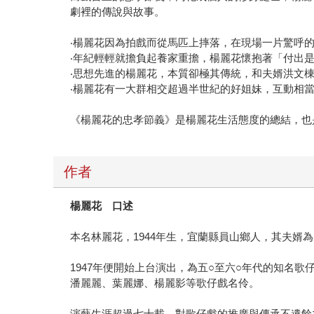
劇裡的傳說與故事。
‧楊麗花因為拍戲而從馬匹上摔落，在現場一片驚呼
‧年紀輕輕就擔負起養家重擔，楊麗花懷抱著「付出
‧思想先進的楊麗花，本質卻極其傳統，和夫婿洪文
‧楊麗花有一大群相交超過半世紀的好姐妹，互動相
《楊麗花的忠孝節義》是楊麗花生活態度的總結，也
作者
楊麗花 口述
本名林麗花，1944年生，宜蘭縣員山鄉人，其夫
1947年便開始上台演出，為五○至六○年代的知名
潘麗麗、葉麗娜、楊麗影等歌仔戲名伶。
演藝生涯超過七十載，對歌仔戲的推廣與傳承不遺餘