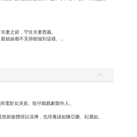
！
著夫妻之節，守住夫妻恩義。
，親姐妹都不見得能做到這樣。」
視與電影女演員、歌仔戲戲劇製作人。
於電視新媒體得以流傳，也培養諸如陳亞蘭、紀麗如、