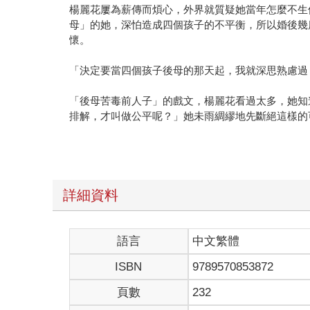
楊麗花屢為薪傳而煩心，外界就質疑她當年怎麼不生
母」的她，深怕造成四個孩子的不平衡，所以婚後幾
懷。
「決定要當四個孩子後母的那天起，我就深思熟慮過
「後母苦毒前人子」的戲文，楊麗花看過太多，她知
排解，才叫做公平呢？」她未雨綢繆地先斷絕這樣的
楊麗花放棄生兒育女的機會，把全部母愛奉獻給四個
育的需求。儘管有很多朋友說她傻、說她犧牲太大，
孩子們對「阿姨」的付出，自然有感，也能適時回饋
詳細資料
常說「為母則強」，即便「後母」亦然！
語言
中文繁體
為了照顧在夏威夷唸書的小兒子洪士棋，不諳英文的
ISBN
9789570853872
「孩子想念台灣小吃的黑白切，把血淋淋的大牛心當
頁數
232