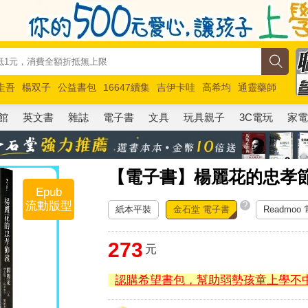
圭吾
楊双子
公益書包
16647續集
吉伊卡哇
高希均
通靈藥師
路邊攤新作
馬斯克
玩具總動員5
超慢跑
館
英文書
雜誌
電子書
文具
玩具親子
3C電玩
家
【電子書】楊麗花的忠孝
Epub
流動版型
?
紙本平裝
金石堂 電子書
Readmoo
273
元
認購希望書包，幫助弱勢孩童上學不