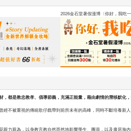
2026金石堂暑假漫博〈你好，我
材，都是教忠教孝、倡導節義，充滿正能量，藉由劇情的潛移默化，
曾經不被重視的傳統歌仔戲帶到前所未有的高峰，同時不斷培養新人
花親力親為，以身教言教自然而然地影響學生、團員，以及廣居海內