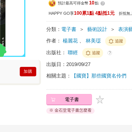
10
預計最高可得金幣
點
?
100累1點 4點抵1元
HAPPY GO享
折抵無
分類：
電子書
＞
藝術設計
＞
表演
作者：
楊麗花
、
林美璱
追蹤
出版社：
聯經
追蹤
?
出版日：
2019/09/27
加購
相關主題：
【國寶】那些國寶名伶們
電子書
※ 金石堂電子書怎麼看