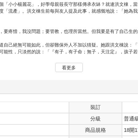
個「小小楊麗花」，好學母親筱長守那樣傳承衣缽？就連洪文棟，當
度「流產」。洪文棟生前每與友人提及此事，就感慨地說：「她為我
，要疼惜，我沒問題；要管教，也理所當然。但我要是有了自己生的
道自己絕無可能如此，但卻難保外人不加以猜疑。她跟洪文棟說：「
可能性，只淡然的說：「『有子，有子命；無子，天注定』，孩子若
孩子。婚前只會炒米粉的她，婚後開始洗手學做羹湯，甚至請來母親
看更多
但楊麗花認定這是她該做、想做的，就無怨無悔！
。像任職榮總的三女兒、女婿，就是楊麗花的最佳醫療顧問，時時關
裝訂
楊麗花，只要不拍戲，就飛往夏威夷。
分級
普通
豬心買回家，卻放在冰箱裡不知如何處理？接到這樣的電話，我是既
商品規格
18開1