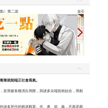
吃一點〉第二波
金石堂2026海
漸漸就能端正社會風氣。
，並突破各種演出局限，與諸多尖端技術結合，用創
外諸多世代的戲迷觀眾。忠、孝、節、義，不再是戲