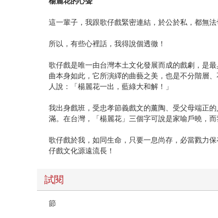
楊麗花的心聲
這一輩子，我跟歌仔戲緊密連結，於公於私，都無法
所以，有些心裡話，我得說個透徹！
歌仔戲是唯一由台灣本土文化發展而成的戲劇，是最
曲本身如此，它所演繹的曲藝之美，也是不分階層、
人說：「楊麗花一出，藍綠大和解！」
我出身戲班，受忠孝節義戲文的薰陶、受父母端正的
滿。在台灣，「楊麗花」三個字可說是家喻戶曉，而
歌仔戲於我，如同生命，只要一息尚存，必當戮力保
仔戲文化源遠流長！
試閱
節