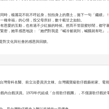
的同時，楊麗花不吭不哼起身，拍拍身上的塵土，拋下一句「繼續」
是一種幸福」的心情，投父母所好，數十載甘之如飴。
棟有恩愛的互動，也有過不少紅臉的時候。然而不管甜蜜吵鬧，都守
當緊密，她常感恩地說：「她們對我是『喊冷被就到，喊餓就有吃』
是對文化與社會的感恩與回饋。
婿為台灣骨科名醫、前立法委員洪文棟。台灣國寶級歌仔戲藝術家、電
歌仔戲內台戲演員。1970年代組成「台視歌仔戲團」，不僅讓歌仔戲
力，是台灣歌仔戲史上難以超越的一頁傳奇。