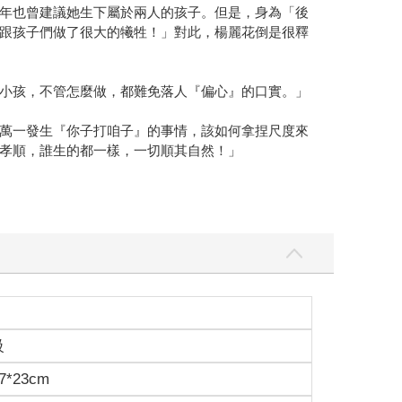
年也曾建議她生下屬於兩人的孩子。但是，身為「後
跟孩子們做了很大的犧牲！」對此，楊麗花倒是很釋
小孩，不管怎麼做，都難免落人『偏心』的口實。」
萬一發生『你子打咱子』的事情，該如何拿捏尺度來
孝順，誰生的都一樣，一切順其自然！」
教她如何烹煮菜餚，顧好一家人的胃、顧好孩子們發
切「阿姨」的健康情況，讓楊麗花感到相當窩心。
級
心酸又著急，趕快就飛過去。」
7*23cm