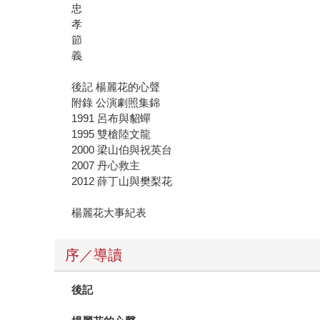
忠
孝
節
義
後記 楊麗花的心聲
附錄 公演劇照集錦
1991 呂布與貂蟬
1995 雙槍陸文龍
2000 梁山伯與祝英台
2007 丹心救主
2012 薛丁山與樊梨花
楊麗花大事紀表
序／導讀
後記