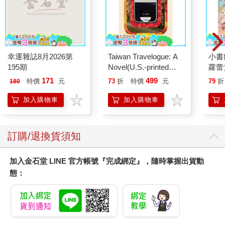
幸運雜誌8月2026第
Taiwan Travelogue: A
小書
195期
Novel(U.S.-printed
蘿蕾
edition)
171
499
特價
元
73
折
特價
元
79
折
180
加入購物車
加入購物車
訂購/退換貨須知
加入金石堂 LINE 官方帳號『完成綁定』，隨時掌握出貨動
態：