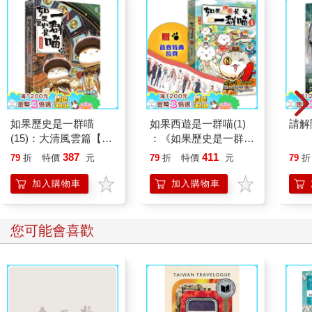
如果歷史是一群喵
如果西遊是一群喵(1)
請解
(15)：大清風雲篇【萌
：《如果歷史是一群
貓漫畫學歷史】
喵》作者最新力作，附
387
411
79
折
特價
元
79
折
特價
元
79
折
【首卷特典】拉頁
加入購物車
加入購物車
您可能會喜歡