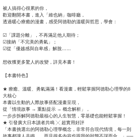
被人搞得心很累的你，
歡迎翻開本書，進入「維也納」咖啡廳，
透過暖心療癒的漫畫，感受阿德勒的溫暖與哲思，學會：
☑「課題分離」，不再滿足他人期待；
☑接納「不完美的勇氣」；
☑從「優越感與自卑感」解脫……
想收獲更多驚人的改變，詳見本書！
【本書特色】
★ 療癒、溫暖、勇氣滿滿！看漫畫，輕鬆掌握阿德勒心理學的8
大核心
本書以生動的人際故事搭配漫畫呈現，
從「情境故事 → 重點提示 → 概念解析」，
一步步拆解阿德勒最核心的人生智慧，零基礎也能輕鬆掌握！
★ 引發廣大日本讀者共鳴 ╳ 超實用好評
「本書挑選出的阿德勒心理學概念，非常符合現代情境，每一則
故事都讓人共鳴……而且很多內容也跟我的狀態不謀而合。」──