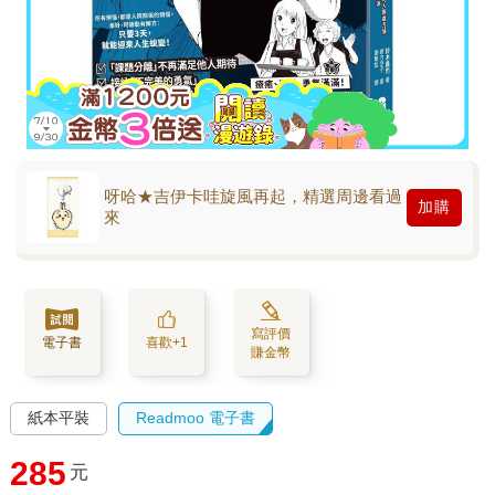
呀哈★吉伊卡哇旋風再起，精選周邊看過
加購
來
寫評價
電子書
喜歡+1
賺金幣
紙本平裝
Readmoo 電子書
285
元