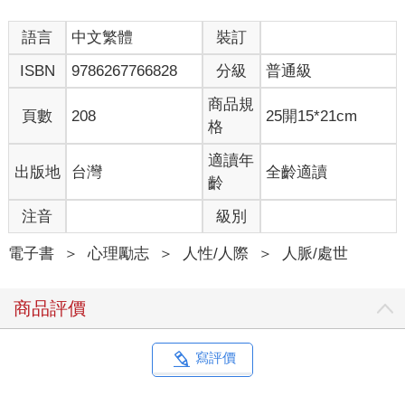
語言
中文繁體
裝訂
ISBN
9786267766828
分級
普通級
商品規
頁數
208
25開15*21cm
格
適讀年
出版地
台灣
全齡適讀
齡
注音
級別
電子書
＞
心理勵志
＞
人性/人際
＞
人脈/處世
商品評價
寫評價