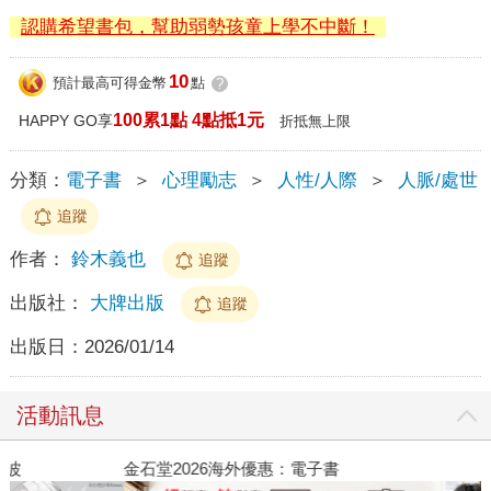
認購希望書包，幫助弱勢孩童上學不中斷！
10
預計最高可得金幣
點
?
100累1點 4點抵1元
HAPPY GO享
折抵無上限
分類：
電子書
＞
心理勵志
＞
人性/人際
＞
人脈/處世
追蹤
作者：
鈴木義也
追蹤
出版社：
大牌出版
追蹤
出版日：
2026/01/14
活動訊息
金石堂2026海外優惠：電子書