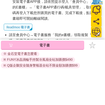
安裝電子書APP後，請依照提示登入「會員中心」→「我
的E書櫃」→「電子書APP通行碼/載具管理」，取得通行
碼再登入下載您所購買的電子書。完成下載後，點選任一
書籍即可開始離線閱讀。
請至會員中心→電子書服務「我的e書櫃」領取複製『兌換
碼』至電子書服務商Readmoo進行兌換。
電子書
退換貨須知：
※ 金石堂電子書怎麼看
因版權保護，您在金石堂所購買的電子書僅能以金石堂專屬
※ FUNY冰晶渦輪手持製冷風扇全站加購價$490
的閱讀軟體開啟閱讀，無法以其他閱讀器或直接下載檔案。
依據「消費者保護法」第19條及行政院消費者保護處公告之
※ Q版企鵝安全隨身警報器全站不限金額加購價$99
「通訊交易解除權合理例外情事適用準則」，非以有形媒介
提供之數位內容或一經提供即為完成之線上服務，經消費者
事先同意始提供。（如：電子書、電子雜誌、下載版軟體、
虛擬商品…等），
不受「網購服務需提供七日鑑賞期」的限
制
。為維護您的權益，建議您先使用「試閱」功能後再付款
購買。