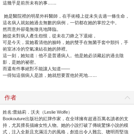
這幾乎是前所未有的事……
她是醫院裡的明星外科醫師，在手術檯上從未失去過一條生命，
這名病人就如她過去無數的病例，一切都在她的掌控之中。
然而意外卻毫無徵兆地降臨。
她從未對病人產生怨恨，從未在刀鋒之下退縮，
可是今天，當她看清他的臉時，她的雙手在無菌手套中顫抖，手
術室冰冷的空氣凍結在她的肺裡。
這一刻，她知道：他不是普通病人。他是她必須藏起的過去陰
影，是她的祕密。
而還有件事絕對不能讓人知道——
一得知這個病人是誰，她就想要置他於死地……
作者
姓名:蕾絲莉．沃夫（Leslie Wolfe）
Bookouture出版社的紅牌作家，在全球擁有超過百萬名讀者的支
持，尤其擅長描繪女性人物。她的小說打破了傳統驚悚小說的模
式，注入全新且充滿活力的風格，創造出令人難忘、聰明而堅強