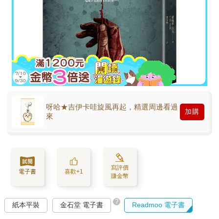
呀哈★吉伊卡哇旋風再起，精選周邊看過
加購
來
寫評價
電子書
喜歡+1
賺金幣
?
紙本平裝
金石堂 電子書
Readmoo 電子書