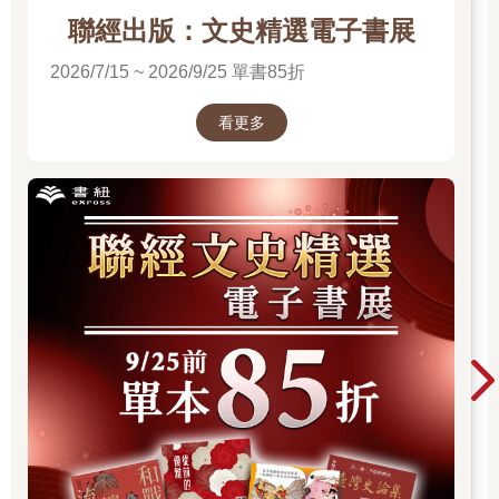
我的心思還在別處，一刻接一刻重溫這天早上所發生的種種。
聯經出版：文史精選電子書展
2026/7/15 ~ 2026/9/25 單書85折
＊
看更多
對我而言，這一天的開始相當順利，接下來的事件在當時毫無徵
兆。那是個天氣多變、風力強勁的春天早晨，讓我的每日慢跑與
其說是體力耐受度的考驗，更像是意志力的鍛鍊。芝加哥這個城
市對居民展現出一種嚴厲的愛，用冰寒的冷風切割進他們的骨頭
──但這說的不是手術，只是天氣和它帶給人的觀感。
一如過去兩週，我照常繞林肯公園跑三英哩，看著榆樹和沙棘，
心中再度充滿新希望，相信自己發現了萌芽的新葉，儘管極其微
小也無妨。我已準備好迎接春天、繁花盛開的庭園與更溫暖的陽
光。我心中別無旁鶩，這一天在清晨六點半看起來只是個平凡的
星期四。這只是引人上當的假象。
七點左右，我開車進醫院的員工停車場，停入我專屬編號的車
位。前一天晚上，我在舒適的居家辦公室裡將當日手術的相關細