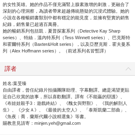
的女性英雄。她的作品不僅充滿腎上腺素激增的刺激，更融合了
深刻的心理洞察，為讀者帶來超越傳統懸疑的沉浸式體驗。她的
小說在各種暢銷書類別中都有穩定的能見度，並擁有堅實的銷售
紀錄，銷售量已超過百萬冊。
她的暢銷系列包括凱．夏普探案系列（Detective Kay Sharp
series）、特絲．溫內特系列（Tess Winnett series）、巴克斯特
和霍爾特系列（Baxter&Holt series），以及亞歷克斯．霍夫曼系
列（Alex Hoffmann series）。（前述系列名皆暫譯）
譯者
姓名:葉旻臻
自由譯者，曾任紀錄片拍攝團隊助理、字幕翻譯。總是渴望更貼
近自己欣賞的故事，所以喜歡翻譯。譯有《不能贏的辯護》、
《布娃娃殺手3：遊戲終結》、《醜女與野獸》、《我的解剖人
生》、《少女Ａ》、《最後的太空人》、「泰斯凱蘭二部曲」、
《魚夜：喬．蘭斯代爾小說精選集》等書。
賜教意見請寄：minjen.yeh@gmail.com