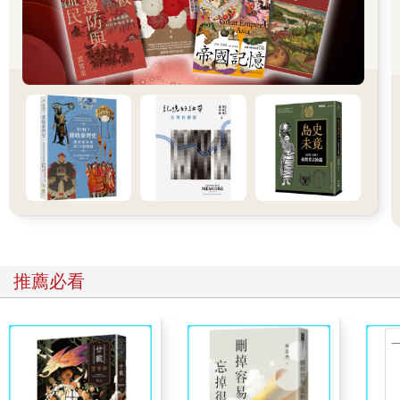
節複習了最後一次，這是我的另一項例行公事。
時程表上排定的是一檯升主動脈瘤手術。病患是五十九歲的男
性，姓名是卡列柏‧多納吉。我們排定於十點整開始。
此前，我見過卡列柏‧多納吉兩次。第一次是諮詢門診，他的心血
管科醫師發現一個大型動脈瘤，於是將他轉診給我們以手術處
理。我對那次諮詢門診記憶猶新。可以理解，病患被檢查結果嚇
得不輕，我說出的每一個字都讓他更加懼怕。他的雙臂緊緊交疊
在胸前，彷彿要保護心臟不受我的手術刀染指。他雜亂的鬍鬚參
雜著幾絲帶黃的灰色，從他拒絕摘下的棒球帽底下，我也看到左
右太陽穴處點綴著同樣的灰髮。我任由他繼續戴著帽子。
有一段期間，他乖戾又好辯，我講的每句話他都要反駁。他做了
什麼才會得到動脈瘤？他的父母不久前才過世，死因都和心臟問
題無關。花了足足十五分鐘應對他的焦慮之後，我才能夠對他做
評估。
推薦必看
然後，我昨晚再度見到他，是在和我的團隊完成手術規畫之後。
卡列柏‧多納吉兩天前已經入院，並重新做了完整的抽血檢查。我
進病房時，他在病床上坐直，頭上戴著髒髒的小熊隊棒球帽，雙
臂交抱，靠著枕頭，完全無所事事。電視是關著的，病床上沒有
雜誌，他的手機面朝下擺在床頭桌。病房裡聞起來依稀有陳腐的
菸草味，和帶有酒意的汗味。他陰沉、可悲又孤獨。而且他很不