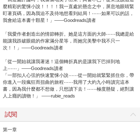
麼精彩的驚悚小說！！！！我一直處於懸念之中，屏息地眼睛緊
盯著頁碼，因為我迫不及待地想看到結局！⋯⋯如果可以的話，
我會給這本書十顆星！」——Goodreads讀者
「我愛作者創造出的情節轉折。她是這方面的大師⋯⋯我總是給
能讓我跌破眼鏡的作家滿分星等，而她完美擊中我不只一
次！！」——Goodreads讀者
「從一開始就讓我著迷！這個轉折真的是讓我下巴掉到地
上⋯⋯」——Goodreads讀者
「一部扣人心弦的快速驚悚小說⋯⋯從一開始就緊緊抓住你，帶
你進入一段瘋狂而扭曲的旅程⋯⋯我用了大約九小時讀完這本
書，因為我什麼都不想做，只想讀下去！⋯⋯極度懸疑，絕對讓
人上癮的讀物！」 ——rubie_reads
試閱
第一章