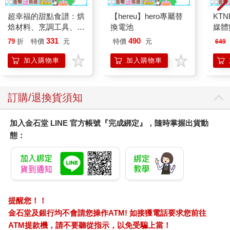
超幸福的甜點食譜：烘
【hereu】hero專屬替
KTN
焙材料、烹調工具、可
換電池
媒體
愛配色【閃亮女孩6】
331
490
79
折
特價
元
特價
元
649
加入購物車
加入購物車
訂購/退換貨須知
加入金石堂 LINE 官方帳號『完成綁定』，隨時掌握出貨動
態：
提醒您！！
金石堂及銀行均不會請您操作ATM! 如接獲電話要求您前往
ATM提款機，請不要聽從指示，以免受騙上當！