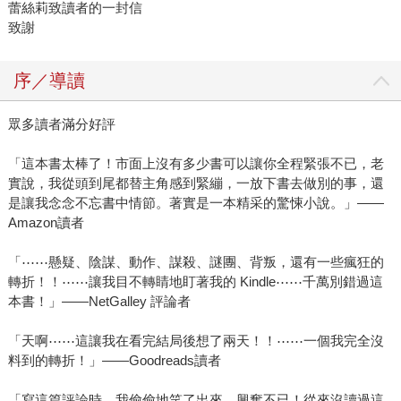
蕾絲莉致讀者的一封信
致謝
序／導讀
眾多讀者滿分好評
「這本書太棒了！市面上沒有多少書可以讓你全程緊張不已，老
實說，我從頭到尾都替主角感到緊繃，一放下書去做別的事，還
是讓我念念不忘書中情節。著實是一本精采的驚悚小說。」——
Amazon讀者
「⋯⋯懸疑、陰謀、動作、謀殺、謎團、背叛，還有一些瘋狂的
轉折！！⋯⋯讓我目不轉睛地盯著我的 Kindle⋯⋯千萬別錯過這
本書！」——NetGalley 評論者
「天啊⋯⋯這讓我在看完結局後想了兩天！！⋯⋯一個我完全沒
料到的轉折！」——Goodreads讀者
「寫這篇評論時，我偷偷地笑了出來，興奮不已！從來沒讀過這