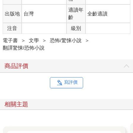
聲音便停止了。接著，她走近我，在我旁邊蹲下。她的手伸向我
的肩膀，但是在碰觸到我之前打住。「懷利醫師？」她悄悄說，
適讀年
出版地
台灣
全齡適讀
手還懸在空中。「安妮？來，我們起來吧。」
齡
我緩緩搖頭，眼睛瞪著地板。我無比精確地回想起所有手術室地
板上的聚合物塗層的屬性。這些只是無端佔用我腦內空間的無用
注音
級別
資訊，因為我是個外科醫師，是這片藍色拼磚地板的終端使用
者，而不是負責決定地板該用什麼塗料的人。
電子書
＞
文學
＞
恐怖/驚悚小說
＞
「安妮？」玫迪森又喊了一次我的名字，她的聲音充滿暖意，令
翻譯驚悚/恐怖小說
人安心。
「不，」我悄聲回應。「我辦不到。」
商品評價
一塊浸血的腹部墊從手術檯上掉下來，弄髒了光可鑑人的地板，
離我的右腳尖只有幾吋遠。我把腿彎到身下，盯著那塊海綿墊，
彷彿上面的鮮血會朝我襲來。
寫評價
玫迪森在柏格醫師的憤然怒視下退到一旁。
他嘆了口氣，關掉他的裝置，讓氣氛緊繃的室內更沉默。「嗯，
我想我們的事辦完了。」他發出一聲挫敗的悶哼，站了起來，意
相關主題
味深長地看了負責心臟超音波的迪恩醫師一眼。「我們去喝杯咖
啡，把這場災難沖個乾淨吧。」
迪恩醫師速速瞄了我一眼，像在徵詢我的同意。他可能因為被柏
格單獨點名而心生內疚。但我幾乎沒注意到他。
我沒有反應。我無法。