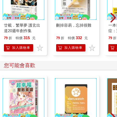
爽。他剛剛得知術前必須刮鬍、刮胸毛。還有個醫院行政人員跑
來問他是否曾註冊為器官捐贈者，形同對他再補一刀。在漫長的
七分鐘裡，他用各種各樣的方式告訴我他不會讓自己被拆成零件
販售。他知道我們醫生是怎麼對待他這種沒有家人會提告、也沒
錢沒地位的人。我們會奪走他們的器官，移植到最高出價者身
廿載．繁華夢 護玄出
刪掉容易，忘掉很難
一本
上。要不然，我們醫院怎麼會有一整棟大樓是用芝加哥首富的名
道20週年創作集
症：
字來命名？
開大
315
332
79
折
特價
元
79
折
特價
元
79
折
我向他保證實情不是那樣的。他不肯聽。我接著告訴他，他只要
人也
開口說不，器官移植就絕不會是手術結果不良時的可能選項。手
的3
加入購物車
加入購物車
術結果不良，就是外科醫師用來表示「死在手術檯上」的行話。
您可能會喜歡