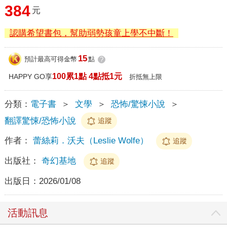
384
元
認購希望書包，幫助弱勢孩童上學不中斷！
15
預計最高可得金幣
點
?
100累1點 4點抵1元
HAPPY GO享
折抵無上限
分類：
電子書
＞
文學
＞
恐怖/驚悚小說
＞
翻譯驚悚/恐怖小說
追蹤
作者：
蕾絲莉．沃夫（Leslie Wolfe）
追蹤
出版社：
奇幻基地
追蹤
出版日：
2026/01/08
活動訊息