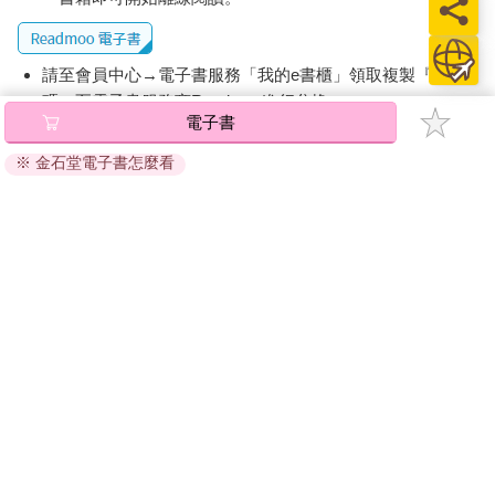
請至會員中心→電子書服務「我的e書櫃」領取複製『兌換
碼』至電子書服務商Readmoo進行兌換。
電子書
退換貨須知：
※ 金石堂電子書怎麼看
因版權保護，您在金石堂所購買的電子書僅能以金石堂專屬
的閱讀軟體開啟閱讀，無法以其他閱讀器或直接下載檔案。
依據「消費者保護法」第19條及行政院消費者保護處公告之
「通訊交易解除權合理例外情事適用準則」，非以有形媒介
提供之數位內容或一經提供即為完成之線上服務，經消費者
事先同意始提供。（如：電子書、電子雜誌、下載版軟體、
虛擬商品…等），
不受「網購服務需提供七日鑑賞期」的限
制
。為維護您的權益，建議您先使用「試閱」功能後再付款
購買。