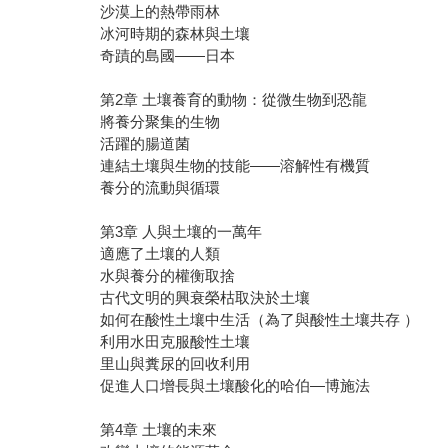
沙漠上的熱帶雨林
冰河時期的森林與土壤
奇蹟的島國——日本
第2章 土壤養育的動物：從微生物到恐龍
將養分聚集的生物
活躍的腸道菌
連結土壤與生物的技能——溶解性有機質
養分的流動與循環
第3章 人與土壤的一萬年
適應了土壤的人類
水與養分的權衡取捨
古代文明的興衰榮枯取決於土壤
如何在酸性土壤中生活（為了與酸性土壤共存 ）
利用水田克服酸性土壤
里山與糞尿的回收利用
促進人口增長與土壤酸化的哈伯—博施法
第4章 土壤的未來