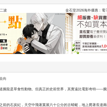
2026金石堂暑假漫博〈你好，我
去向
道腕龍是草食性動物。但真正的史前世界，其實遠比電影奇特——腕
之前的石炭紀，天空中飛著翼展六十公分的古蜻蜓，地上爬著長達兩