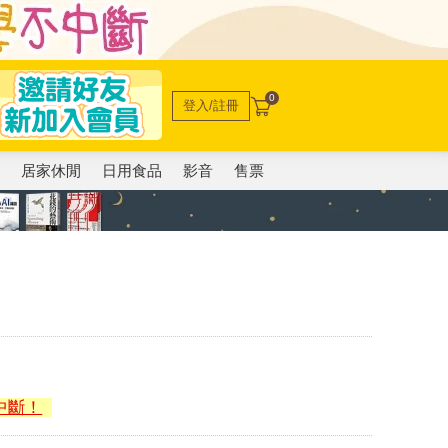
0
登入/註冊
電
居家休閒
日用食品
影音
售票
中斷！