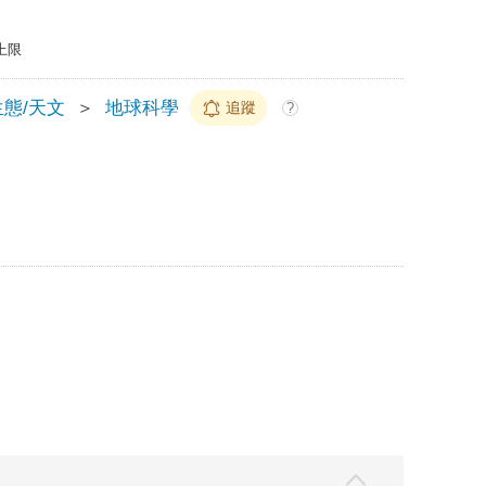
上限
態/天文
＞
地球科學
追蹤
?