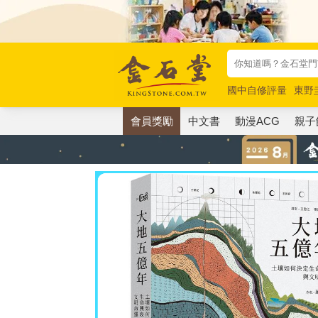
國中自修評量
東野
唯紅花綻放
奧德賽
會員獎勵
中文書
動漫ACG
親子