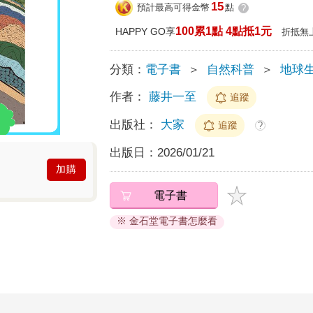
15
預計最高可得金幣
點
?
100累1點 4點抵1元
HAPPY GO享
折抵無
分類：
電子書
＞
自然科普
＞
地球生
作者：
藤井一至
追蹤
出版社：
大家
追蹤
?
出版日：
2026/01/21
加購
電子書
※ 金石堂電子書怎麼看