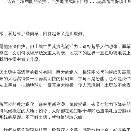
s），透過土壤功能的發揮，至少能達成8個目標……認識進而保護
樣，看起來那麼簡單，回答起來又是那麼難。
是他無法自拔。但土壤世界其實充滿活力，這點超乎人們想像，而單
存在、文明何以經歷幾次重大興衰。地表下的世界一直在影響地表上
我們在當中做了什麼。
與土壤中高濃度的養分有關；巨大的鱗木、長達兩公尺的蜈蚣與高氧
來的大地寫得像一部節奏明快的科幻劇，主角不是恐龍，也不是我們
站上舞台，推動地球史一幕幕重大轉折，使人意識到：土壤並不像表
所面臨的農地退化、森林更新停滯、氣候變遷、碳吸存能力下降等問
持氣候穩定的大地；如今，人類卻在短短數十年間迅速消耗這套脆弱
系統的基礎。不了解土壤，就無從討論永續。
。我們習慣仰望森林枝葉、欣賞花木之美，感歎造物之奇，卻忽略了