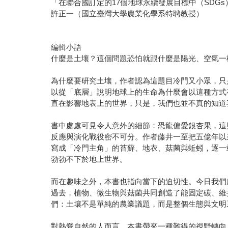
「在聯合國訂定的17個地球永續發展目標中（SDG
許正一（國立臺灣大學農業化學系特聘教授）
編輯小語
什麼是土壤？這個問題恐怕就跟什麼是陽光、空氣一
為什麼要研究土壤，作者認為這題目冷門又小眾，只
以從「底層」說明地球上的生命為什麼會以這種方式
直在影響地表上的世界，只是，我們也並不真的知道
書中處處可見令人意外的細節：恐龍偏愛銀杏果，這
反應與演化戰役密不可分。作者藤井一至把五億年以
寫成「冷門主角」的苔蘚、地衣、菇菌與蚯蚓，逐一
勃勃不下於地上世界。
而在趣味之外，本書也指向當下的迫切性。今日我們
過去，植物、微生物與菇菌共同創造了能固定碳、維
們：土壤不是單純的農業議題，而是整個生態與文明
對熱愛自然的人而言，本書帶來一種難得的視野轉向