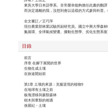
東吳大學日本語學系。非常榮幸能夠擔任此書的翻譯
而決定逃離的我，沒想到會以這樣的方式參與科普。
全文審訂／王巧萍
現任農業部林業試驗所副研究員。國立中興大學森林研
氮循環、全球氣候變遷、擾動生態學、劣化生態系復
目錄
前言
序章 在腳下展開的世界
生物生成土壤
在旅途開始前
第1章 土壤的來源：克服逆境的植物9
在地球有土壤之前
板塊漂移與蕨類森林
樹木與蕈類的相遇
侏羅紀・土壤