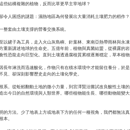
這些結構複雜的植物，反而比草更早主宰地球？
卻令人困惑的謎題：濕熱地區為何發展出大量消耗土壤肥力的稻作？
一整套由土壤支撐的營養交換系統。
至以鏟子為工具，走入火山灰島嶼、針葉林、東南亞熱帶雨林與永凍
方重新講述地球的生命史。五億年前，植物與真菌結盟，從裸露的岩
食性恐龍走向巨型化。直到土壤透過腐植質累積逐漸穩定，草本植物
因長年淋洗而迅速酸化，作物只有在積水環境中才能留住養分，於是
不見、卻深刻影響歷史走向的土壤化學史。
根系。從蚯蚓翻動土地的微小力量，到宮澤賢治嘗試改良酸性土壤的
造出今日的自然環境與人類世界。哪些植物能生長、哪些動物能變大
明的方法。少了地表上方或地表下方的任何一種視角，我們都無法真
根本。