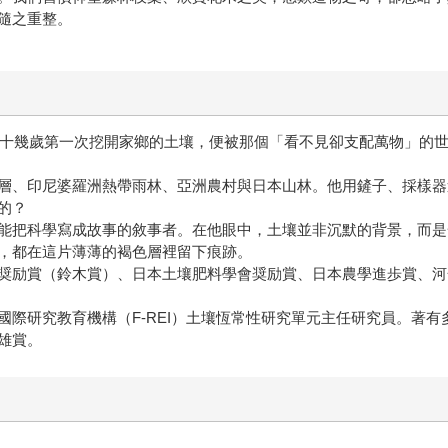
隨之重整。
下。十幾歲第一次挖開家鄉的土壤，便被那個「看不見卻支配萬物」的
層、印尼婆羅洲熱帶雨林、亞洲農村與日本山林。他用鏟子、採樣器
的？
能把科學寫成故事的敘事者。在他眼中，土壤並非沉默的背景，而是
，都在這片薄薄的褐色層裡留下痕跡。
奨励賞（鈴木賞）、日本土壤肥料學會奨励賞、日本農學進歩賞、河
國際研究教育機構（F-REI）土壤恆常性研究單元主任研究員。著
雄賞。