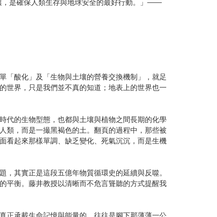
土壤，是確保人類生存與地球安全的最好行動。」——
單「酸化」及「生物與土壤的營養交換機制」，就足
的世界，只是我們並不真的知道；地表上的世界也一
時代的生物型態，也都與土壤與植物之間長期的化學
人類，而是一撮黑褐色的土。翻頁的過程中，那些被
面看起來那樣單調、缺乏變化、死氣沉沉，而是生機
題，其實正是這段五億年物質循環史的延續與反噬。
的平衡。藤井教授以清晰而不危言聳聽的方式提醒我
真正承載生命記憶與能量的，往往是腳下那薄薄一公