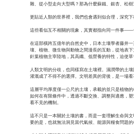
雜、從小型走向大型嗎？那為什麼蘇鐵、銀杏、松樹
更貼近人類的世界裡，我們也會遇到似合理，深究下
這些看似互不相關的現象，其實都指向同一件事——
在這部橫跨五億年的自然史中，日本土壤學者藤井一
壤、植物、微生物與動物之間漫長的互動，從地表下
針葉植物主宰陸地，其高纖、低營養的特性，迫使草
人類文明的分歧，也同樣寫在土壤裡。濕潤帶的土壤
灌溉成了不得不的選擇。文明差異的背後，是一場看
這層平均厚度僅一公尺的土壤，承載的並只是植物的
如何在有限條件中，透過不斷交換、調整與適應，塑
看不見的機制。
這不只是一本關於土壤的書，而是一套理解生命與文
要的是，也就無法洞見當代氣候、能源與糧食問題的