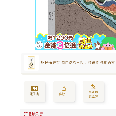
呀哈★吉伊卡哇旋風再起，精選周邊看過來
寫評價
電子書
喜歡+1
賺金幣
活動訊息