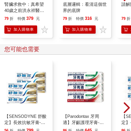
腎臟求救中：真希望
底層邏輯：看清這個世
請解
40歲之前洪永祥醫師
界的底牌
就告訴我這些事
379
316
79
折
特價
元
79
折
特價
元
79
折
加入購物車
加入購物車
您可能也需要
【SENSODYNE 舒酸
【Parodontax 牙周
【S
定】長效抗敏牙膏-多
適】牙齦護理牙膏-經
定】
元護理120gx6入
典配方90gx3入
涼薄荷
799
645
56
折
特價
元
86
折
特價
元
86
折