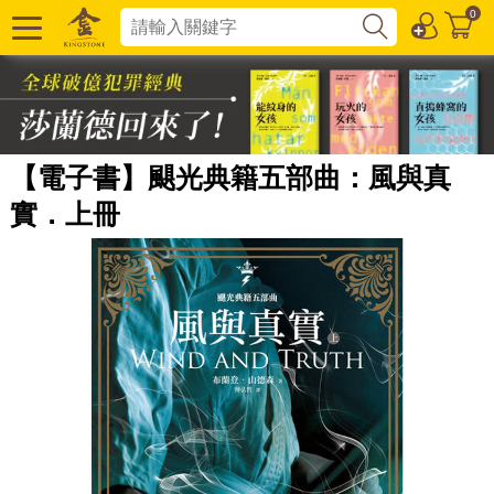
0
【電子書】颶光典籍五部曲：風與真
實．上冊