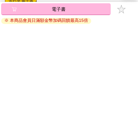
電子書
將儲存於會員中心→電子書服務「我的e書櫃」，點選線上
閱讀直接開啟閱讀。
※ 本商品會員日滿額金幣加碼回饋最高15倍
線上閱讀：
建議使用Chrome、Microsoft Edge 有較佳的線上瀏覽效
果， iOS 16 或以上版本，Android 6.0 以上版本，建議裝
置有6GB以上的記憶體，至少有 30 MB以上的容量。
離線閱讀：
APP下載：
iOS
Android
安裝電子書APP後，請依照提示登入「會員中心」→「我
的E書櫃」→「電子書APP通行碼/載具管理」，取得通行
碼再登入下載您所購買的電子書。完成下載後，點選任一
書籍即可開始離線閱讀。
請至會員中心→電子書服務「我的e書櫃」領取複製『兌換
碼』至電子書服務商Readmoo進行兌換。
退換貨須知：