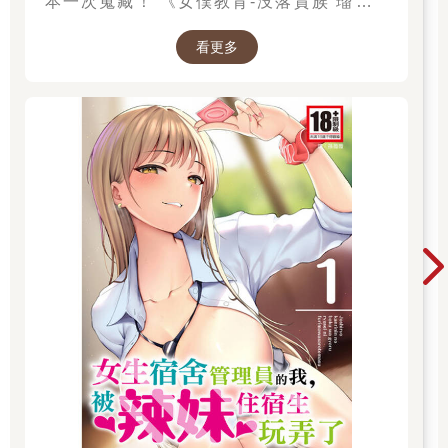
本一次蒐藏！ 《女僕教育-没落貴族 瑠璃川
椿》、《班長的催眠》、《無懈可擊的女上司被
看更多
●得死去活來》等熱門系列作品任君挑選，隨時
開讀無負擔，立即體驗專屬你的紳士閱讀時光！