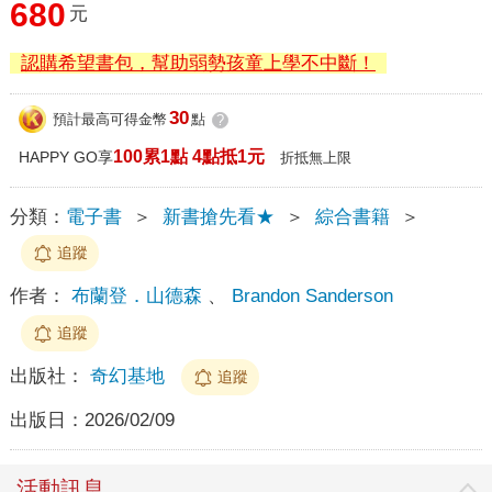
680
元
認購希望書包，幫助弱勢孩童上學不中斷！
30
預計最高可得金幣
點
?
100累1點 4點抵1元
HAPPY GO享
折抵無上限
分類：
電子書
＞
新書搶先看★
＞
綜合書籍
＞
追蹤
作者：
布蘭登．山德森
、
Brandon Sanderson
追蹤
出版社：
奇幻基地
追蹤
出版日：
2026/02/09
活動訊息