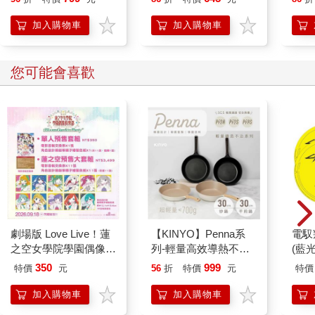
加入購物車
加入購物車
您可能會喜歡
劇場版 Love Live！蓮
【KINYO】Penna系
電馭
之空女學院學園偶像俱
列-輕量高效導熱不沾
(藍
樂部 Bloom Garden
平煎鍋30cm
350
999
特價
元
56
折
特價
元
特價
Party單人套票
加入購物車
加入購物車