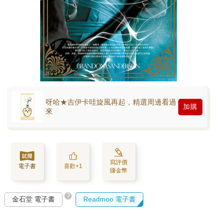
呀哈★吉伊卡哇旋風再起，精選周邊看過
加購
來
寫評價
電子書
喜歡+1
賺金幣
?
金石堂 電子書
Readmoo 電子書