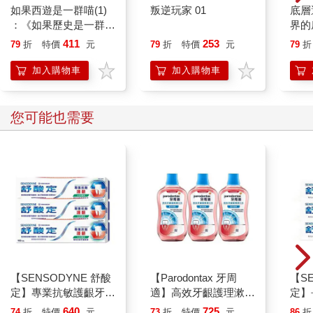
如果西遊是一群喵(1)
叛逆玩家 01
底層
：《如果歷史是一群
界的
喵》作者最新力作，附
411
253
79
折
特價
元
79
折
特價
元
79
折
【首卷特典】拉頁
加入購物車
加入購物車
您可能也需要
【SENSODYNE 舒酸
【Parodontax 牙周
【S
定】專業抗敏護齦牙
適】高效牙齦護理漱口
定】
膏-沁涼薄荷100gx3入
水-極淨清新500mlx3
涼薄荷
640
725
74
折
特價
元
73
折
特價
元
86
折