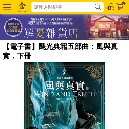
0
【電子書】颶光典籍五部曲：風與真
實．下冊