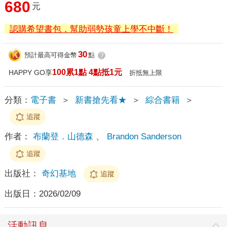
680
元
認購希望書包，幫助弱勢孩童上學不中斷！
30
預計最高可得金幣
點
?
100累1點 4點抵1元
HAPPY GO享
折抵無上限
分類：
電子書
＞
新書搶先看★
＞
綜合書籍
＞
追蹤
作者：
布蘭登．山德森
、
Brandon Sanderson
追蹤
出版社：
奇幻基地
追蹤
出版日：
2026/02/09
活動訊息