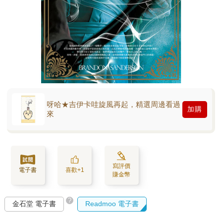
呀哈★吉伊卡哇旋風再起，精選周邊看過
加購
來
寫評價
電子書
喜歡+1
賺金幣
?
金石堂 電子書
Readmoo 電子書