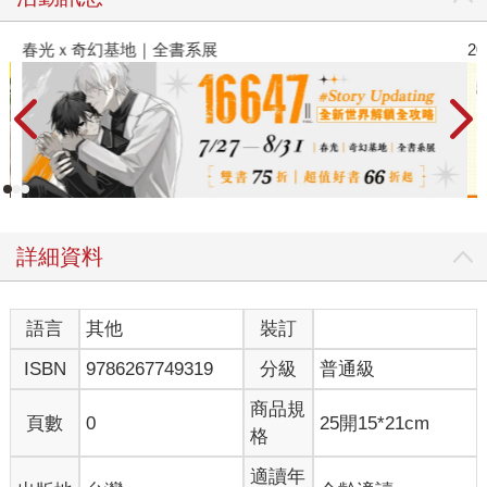
春光ｘ奇幻基地｜全書系展
2
詳細資料
語言
其他
裝訂
ISBN
9786267749319
分級
普通級
商品規
頁數
0
25開15*21cm
格
適讀年