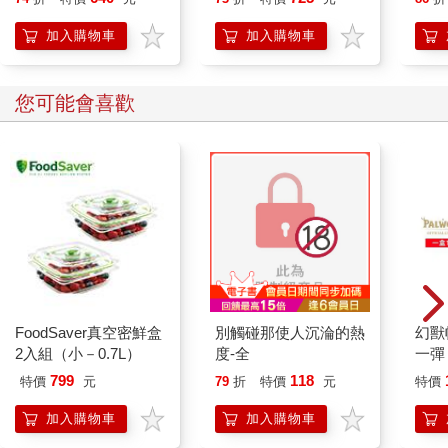
入
加入購物車
加入購物車
您可能會喜歡
FoodSaver真空密鮮盒
別觸碰那使人沉淪的熱
幻獸
2入組（小－0.7L）
度-全
一彈 
Pal
799
118
特價
元
79
折
特價
元
特價
盒）
加入購物車
加入購物車