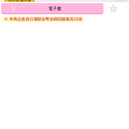
電子書
將儲存於會員中心→電子書服務「我的e書櫃」，點選線上
閱讀直接開啟閱讀。
※ 本商品會員日滿額金幣加碼回饋最高15倍
線上閱讀：
建議使用Chrome、Microsoft Edge 有較佳的線上瀏覽效
果， iOS 16 或以上版本，Android 6.0 以上版本，建議裝
置有6GB以上的記憶體，至少有 30 MB以上的容量。
離線閱讀：
APP下載：
iOS
Android
安裝電子書APP後，請依照提示登入「會員中心」→「我
的E書櫃」→「電子書APP通行碼/載具管理」，取得通行
碼再登入下載您所購買的電子書。完成下載後，點選任一
書籍即可開始離線閱讀。
請至會員中心→電子書服務「我的e書櫃」領取複製『兌換
碼』至電子書服務商Readmoo進行兌換。
退換貨須知：