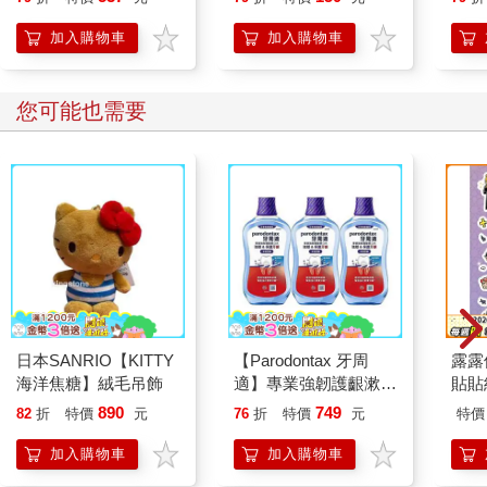
加入購物車
加入購物車
您可能也需要
日本SANRIO【KITTY
【Parodontax 牙周
露露
海洋焦糖】絨毛吊飾
適】專業強韌護齦漱口
貼貼
水-極淨薄荷500mlx3
890
749
82
折
特價
元
76
折
特價
元
特價
入
加入購物車
加入購物車