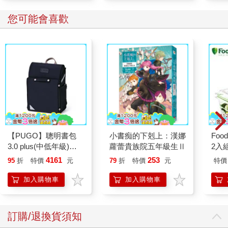
您可能會喜歡
【PUGO】聰明書包
小書痴的下剋上：漢娜
Foo
3.0 plus(中低年級)酷
蘿蕾貴族院五年級生Ⅱ
2入
黑 全新進化玩美上市
4161
253
95
折
特價
元
79
折
特價
元
特價
加入購物車
加入購物車
訂購/退換貨須知