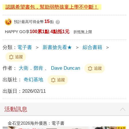
認購希望書包，幫助弱勢孩童上學不中斷！
15
預計最高可得金幣
點
?
100累1點 4點抵1元
HAPPY GO享
折抵無上限
分類：
電子書
＞
新書搶先看★
＞
綜合書籍
＞
追蹤
作者：
大衛．鄧肯
、
Dave Duncan
追蹤
出版社：
奇幻基地
追蹤
出版日：
2026/02/11
活動訊息
金石堂2026海外優惠：電子書