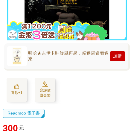
呀哈★吉伊卡哇旋風再起，精選周邊看過
加購
來
寫評價
喜歡+1
賺金幣
Readmoo 電子書
300
元