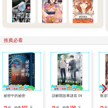
推薦必看
祕密中的祕密
請解開故事謎底 04
叛逆
537
150
79
折
特價
元
79
折
特價
元
79
折