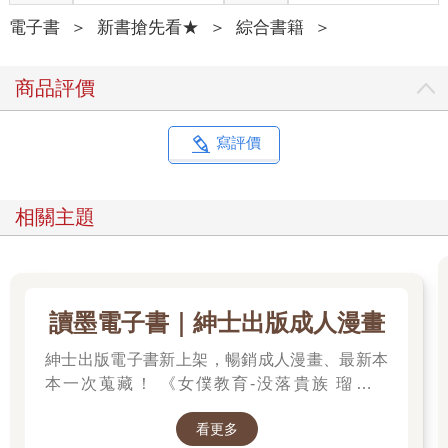
電子書
＞
新書搶先看★
＞
綜合書籍
＞
商品評價
寫評價
相關主題
讀墨電子書｜紳士出版成人漫畫
紳士出版電子書新上架，暢銷成人漫畫、最新本
本一次蒐藏！ 《女僕教育-没落貴族 瑠璃川
椿》、《班長的催眠》、《無懈可擊的女上司被
看更多
●得死去活來》等熱門系列作品任君挑選，隨時