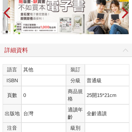
詳細資料
語言
其他
裝訂
ISBN
分級
普通級
商品規
頁數
0
25開15*21cm
格
適讀年
出版地
台灣
全齡適讀
齡
注音
級別