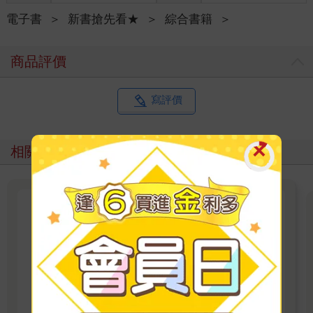
電子書
＞
新書搶先看★
＞
綜合書籍
＞
商品評價
寫評價
相關主題
金石堂電子書｜紳士出版成人漫
畫
紳士出版電子書新上架！上百本精選成人漫畫任
君挑選，無論戀愛、幻想或禁忌題材，隨時開讀
無負擔。 立即登入金石堂電子書館，體驗專屬你
看更多