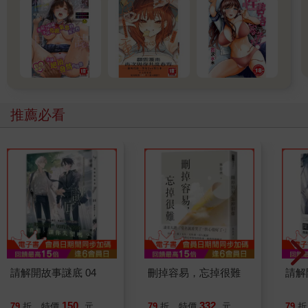
推薦必看
請解開故事謎底 04
刪掉容易，忘掉很難
請解
150
332
79
折
特價
元
79
折
特價
元
79
折