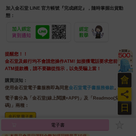
加入金石堂 LINE 官方帳號『完成綁定』，隨時掌握出貨動
態：
提醒您！！
金石堂及銀行均不會請您操作ATM! 如接獲電話要求您前往
ATM提款機，請不要聽從指示，以免受騙上當！
會
購買須知：
使用金石堂電子書服務即為同意
金石堂電子書服務條款
。
員
電子書分為「金石堂(線上閱讀+APP)」及「Readmoo(兌換
日
碼)」兩種：
電子書
將儲存於會員中心→電子書服務「我的e書櫃」，點選線上
閱讀直接開啟閱讀。