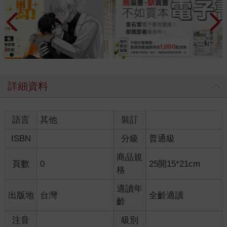
詳細資料
語言
其他
裝訂
ISBN
分級
普通級
商品規
頁數
0
25開15*21cm
格
適讀年
出版地
台灣
全齡適讀
齡
注音
級別