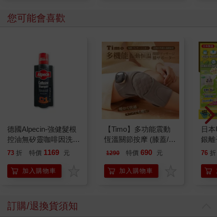
您可能會喜歡
德國Alpecin-強健髮根
【Timo】多功能震動
日本U
控油無矽靈咖啡因洗髮
恆溫關節按摩 (膝蓋/
銀離
凝露375ml/瓶-C1強健
肩/手肘通用) 無線充電
乾爽
1169
690
73
折
特價
元
特價
元
76
折
1290
髮根(護髮洗髮精/男士
加熱護膝 智能震動護
墊2
調理頭皮洗髮液/0矽靈
膝熱敷 【單入組】
防滲
加入購物車
加入購物車
滋潤洗頭髮水/一般髮
尿色
質適用)
品不
訂購/退換貨須知