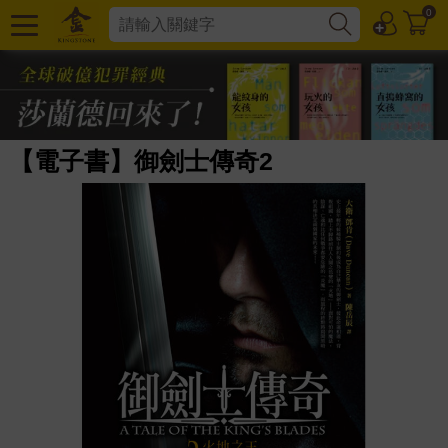
0
【電子書】御劍士傳奇2