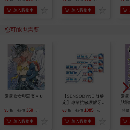
加入購物車
加入購物車
您可能也需要
露露修女與惡魔ＡＵ
【SENSODYNE 舒酸
露露
定】專業抗敏護齦牙
貼貼
膏-經典配方100gx6入
350
1085
95
折
特價
元
63
折
特價
元
特價
加入購物車
加入購物車