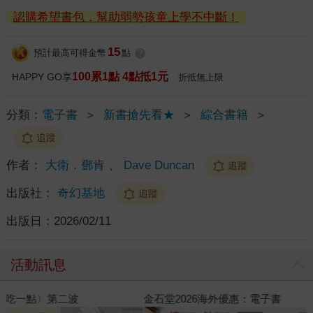
認購希望書包，幫助弱勢孩童上學不中斷！
15
預計最高可得金幣
點
?
100累1點 4點抵1元
HAPPY GO享
折抵無上限
分類：
電子書
＞
新書搶先看★
＞
綜合書籍
＞
追蹤
作者：
大衛．鄧肯
、
Dave Duncan
追蹤
出版社：
奇幻基地
追蹤
出版日：
2026/02/11
活動訊息
金石堂2026海外優惠：電子書