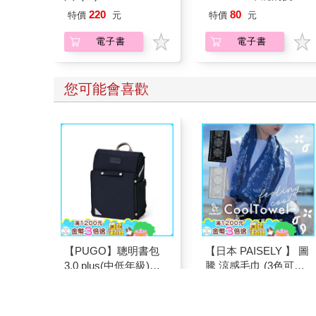
（35）
220
80
特價
元
特價
元
電子書
電子書
您可能會喜歡
【PUGO】聰明書包
【日本 PAISELY 】 圖
3.0 plus(中低年級)酷
騰 涼感毛巾 (3色可選)
黑 全新進化玩美上市
涼感毛巾 涼感巾 冰涼
4161
499
95
折
特價
元
59
折
特價
元
巾 日本涼感毛巾 運動
毛巾
加入購物車
加入購物車