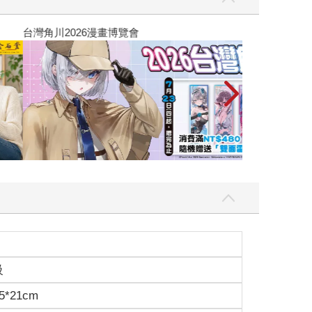
攻殼機動隊 (199
級
5*21cm