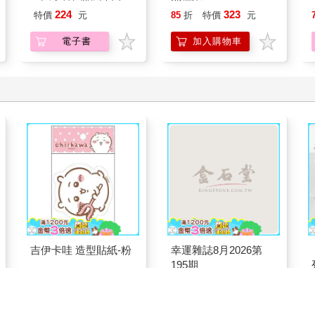
（1）
224
323
特價
元
85
折
特價
元
電子書
加入購物車
吉伊卡哇 造型貼紙-粉
幸運雜誌8月2026第
195期
67
171
96
折
特價
元
特價
元
180
加入購物車
加入購物車