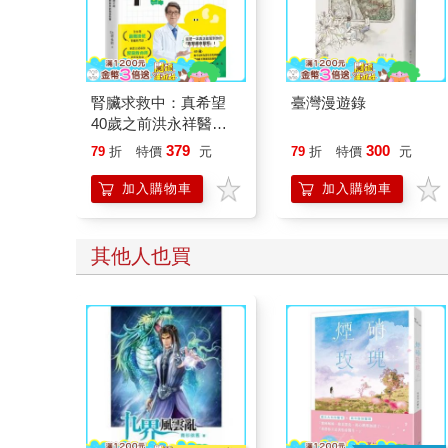
腎臟求救中：真希望
臺灣漫遊錄
40歲之前洪永祥醫師
就告訴我這些事
379
300
79
折
特價
元
79
折
特價
元
加入購物車
加入購物車
其他人也買