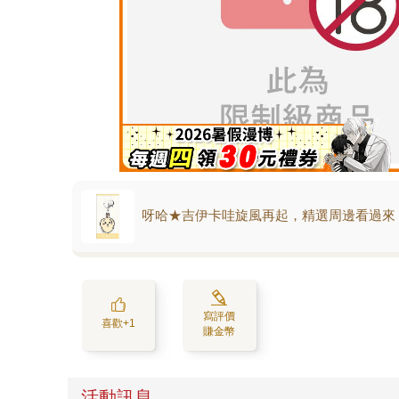
呀哈★吉伊卡哇旋風再起，精選周邊看過來
寫評價
喜歡+1
賺金幣
活動訊息