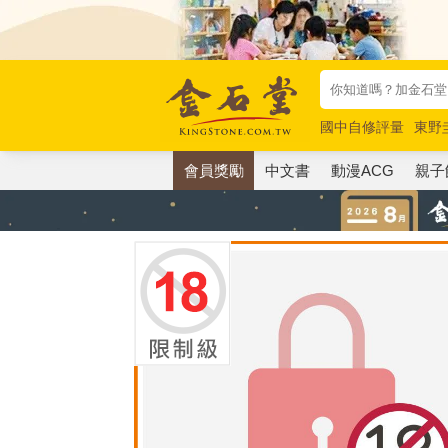
國中自修評量
東野
唯紅花綻放
奧德賽
會員獎勵
中文書
動漫ACG
親子