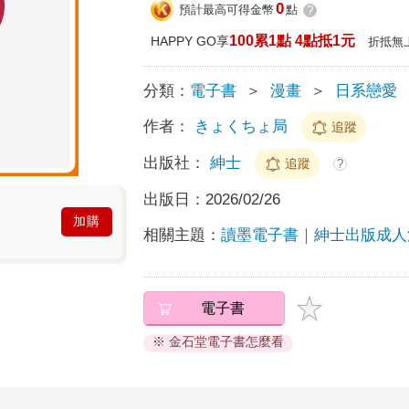
0
預計最高可得金幣
點
?
100累1點 4點抵1元
HAPPY GO享
折抵無
分類：
電子書
＞
漫畫
＞
日系戀愛
作者：
きょくちょ局
追蹤
出版社：
紳士
追蹤
?
出版日：
2026/02/26
加購
相關主題：
讀墨電子書｜紳士出版成人
電子書
※ 金石堂電子書怎麼看