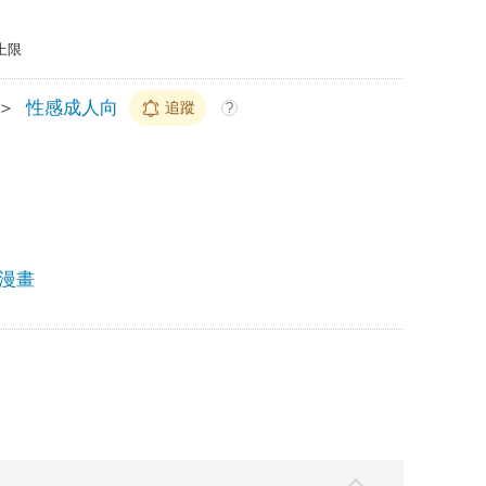
上限
＞
性感成人向
追蹤
?
漫畫