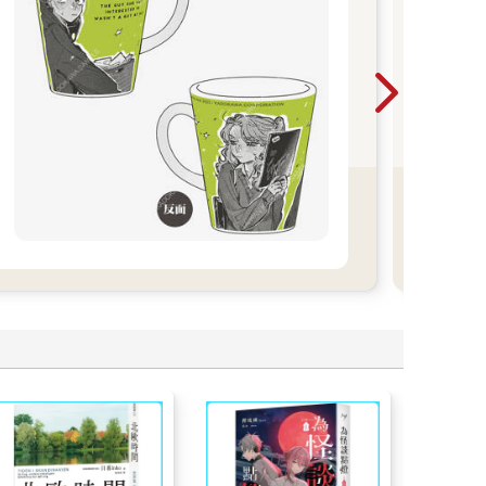
高
鞠，
團的
萌生
女×
Love!