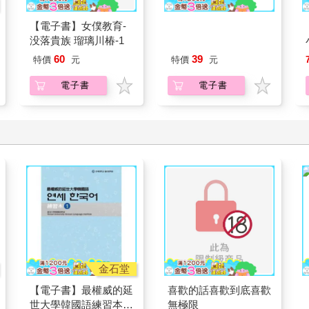
Readmoo
【電子書】女僕教育-
【電子書】來自指尖的
没落貴族 瑠璃川椿-1
真摯熱情～輕浮男消防
員帶著熱烈眼神擁抱我
60
39
特價
元
特價
元
～(第18話)
電子書
電子書
金石堂
【電子書】最權威的延
喜歡的話喜歡到底喜歡
世大學韓國語練習本
無極限