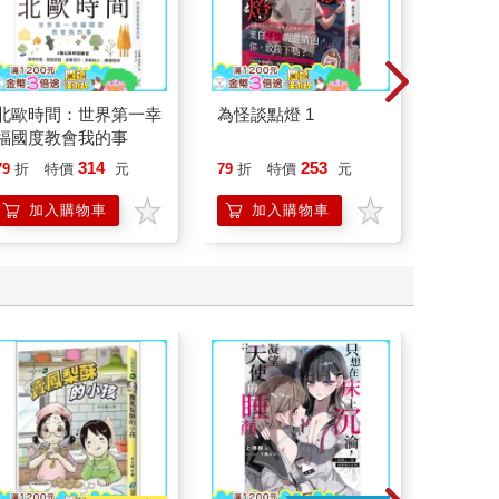
北歐時間：世界第一幸
為怪談點燈 1
底層邏
福國度教會我的事
界的底
314
253
79
折
特價
元
79
折
特價
元
79
折
加入購物車
加入購物車
加