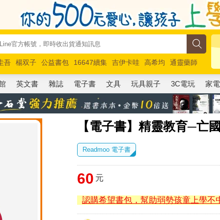
圭吾
楊双子
公益書包
16647續集
吉伊卡哇
高希均
通靈藥師
路邊攤新作
馬斯克
玩具總動員5
超慢跑
館
英文書
雜誌
電子書
文具
玩具親子
3C電玩
家
【電子書】精靈教育─亡國
Readmoo 電子書
60
元
認購希望書包，幫助弱勢孩童上學不