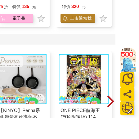
（36）
135
320
80
75
折
特價
元
特價
元
特價
電子書
上市通知我
【KINYO】Penna系
ONE PIECE航海王
【電子
列-輕量高效導熱不沾
(首刷限定版) 114
子
平煎鍋30cm
999
123
25
56
折
特價
元
85
折
特價
元
特價
加入購物車
加入購物車