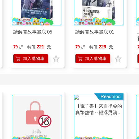
請解開故事謎底 05
請解開故事謎底 01
221
229
79
折
特價
元
79
折
特價
元
加入購物車
加入購物車