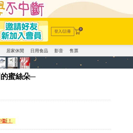
0
登入/註冊
電
居家休閒
日用食品
影音
售票
的蜜絲朵─
中斷！