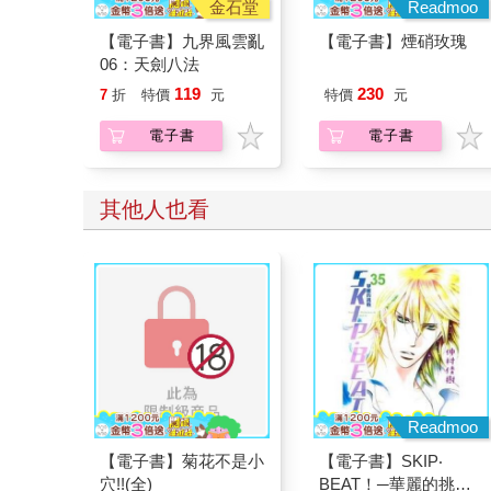
金石堂
Readmoo
【電子書】九界風雲亂
【電子書】煙硝玫瑰
06：天劍八法
119
230
7
折
特價
元
特價
元
電子書
電子書
其他人也看
Readmoo
【電子書】菊花不是小
【電子書】SKIP‧
穴!!(全)
BEAT！─華麗的挑戰─