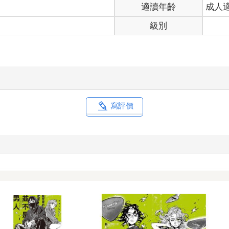
適讀年齡
成人
級別
向
寫評價