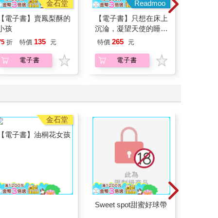
金石堂
Readmoo
【電子書】賣鳳梨酥的
【電子書】只想在床上
【電子
小孩
沉淪，凝望天使的睡
22個
顏。 (1) ＃兩個人一起
135
265
22
75
折
特價
元
特價
元
特價
偷偷違反校規【含電子
書限定特典】
電子書
電子書
金石堂
【電子書】油桐花女孩
Sweet spot甜蜜好球帶
【電子書
BEAT