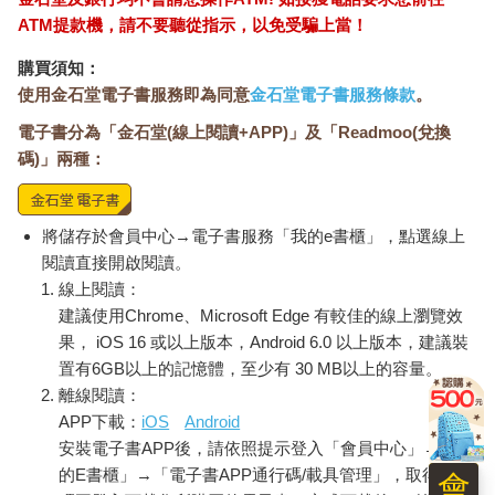
未癒合，她又得知他並未如她所想的那樣離開她回到妻兒身邊，
ATM提款機，請不要聽從指示，以免受騙上當！
而是同時拋棄了席奶奶和元配與孩子，公開與另一個新的女人同
購買須知：
居。
使用金石堂電子書服務即為同意
金石堂電子書服務條款
。
席奶奶不得不連續兩次經歷心碎的痛苦，沒有任何喘息的空
間。
電子書分為「金石堂(線上閱讀+APP)」及「Readmoo(兌換
一個人就這樣靜靜消失了，彷彿從未存在過。可是奶奶，如
碼)」兩種：
果我的東西不見了，過了很久以後，我就會完全忘記擁有過那個
東西，然後我就不會再去想、再去找了。他安慰道。不是那樣
的，小達歐，不是他消失了，是奶奶自己。月牙般的微笑顫抖倒
將儲存於會員中心→電子書服務「我的e書櫃」，點選線上
轉。是奶奶感覺好像從來就沒跟他在一起過，好像自己從來就沒
閱讀直接開啟閱讀。
存在過，好像不是一個有生命、有思想、有心靈的人。那奶奶後
線上閱讀：
來怎麼辦？怎麼辦？奶奶能怎麼辦？席奶奶靜默了一會兒才開
口。只能哭，哭到淚水幾乎變成鮮血。
建議使用Chrome、Microsoft Edge 有較佳的線上瀏覽效
席奶奶二十五歲時，世界崩塌了。甜蜜的愛情驟然消散在空
果， iOS 16 或以上版本，Android 6.0 以上版本，建議裝
氣中，她深愛如命的男人乍然消失。達歐心裡最善良、最親愛的
置有6GB以上的記憶體，至少有 30 MB以上的容量。
女子遭到拋棄，註定要終生哭泣。但達歐對愛情一無所知，他還
離線閱讀：
小，只知道愛媽媽和他的席奶奶，只曉得待在他們身邊的快樂。
APP下載：
iOS
Android
只要能整天躺在奶奶膝上，把那些溫柔時刻深藏在心底最深處，
安裝電子書APP後，請依照提示登入「會員中心」→「我
就如同收起最珍貴的寶藏。他無法理解，照片中的男子看起來英
的E書櫃」→「電子書APP通行碼/載具管理」，取得通行
會
俊和善，怎麼能狠心拋棄席奶奶？也不明白為何對某人懷抱的柔