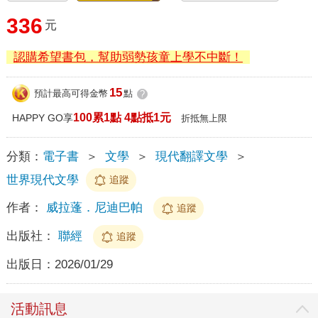
336
元
認購希望書包，幫助弱勢孩童上學不中斷！
15
預計最高可得金幣
點
?
100累1點 4點抵1元
HAPPY GO享
折抵無上限
分類：
電子書
＞
文學
＞
現代翻譯文學
＞
世界現代文學
追蹤
作者：
威拉蓬．尼迪巴帕
追蹤
出版社：
聯經
追蹤
出版日：
2026/01/29
活動訊息