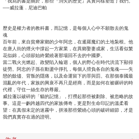
「我寫的書是關於，那些『消失的歷史』其實同樣塑造了我們。
──威拉蓬．尼迪巴帕
歷史是權力者的教科書，而記憶，是每個人心中不願散去的鬼
魂
百年前，來自貧瘠家鄉的少年阿忠，在暹羅魔幻的土地紮根。他
在唐人街的煙火中撐起一方家業，在異鄉娶妻成家，生活看似繁
花似錦，心頭卻始終縈繞著那場回不去的中國夢。
當二戰火光燃起、政變陷入輪迴，個人的野心在時代洪流下顯得
徒勞。阿忠的子孫在動盪中掙扎，每個人揹負各自的鬼魂——失
戀的餘燼、背叛的隱痛，以及命運留下的罪與罰。在那個泰國最
混亂的年代，家族的興衰不再只是經商，而是如何在被碾碎的時
代裡，守住一絲生存的尊嚴。
威拉蓬以破碎的「貓的記憶」，打撈起那些被劃除、被忽略的故
事。這是一齣跨越四代的家族傳奇，更是對生命印記的溫柔看
望：在真假未定的迷霧中，拼湊那些縈繞心頭的破碎細節，才是
我們真實存在過的證明。