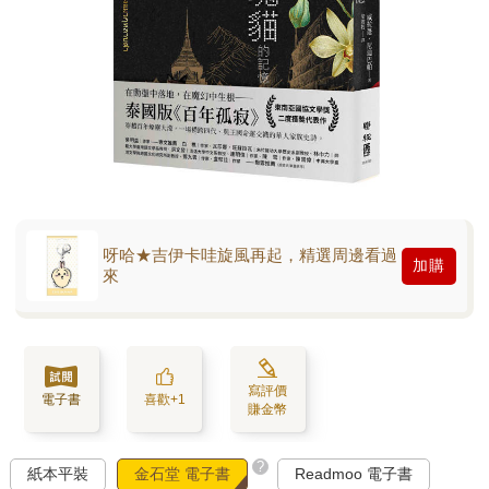
呀哈★吉伊卡哇旋風再起，精選周邊看過
加購
來
寫評價
電子書
喜歡+1
賺金幣
?
紙本平裝
金石堂 電子書
Readmoo 電子書