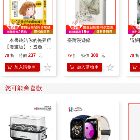
喜歡小孩卻不能跟別人一樣擁有子女，只能照顧別人的孩子，不
過是嚼別人的醃茶葉而已。達歐正要問什麼是醃茶葉，奶奶的臉
已湊了過來，睫毛在他臉頰上撲閃搔癢，逗得他仰頭大笑，在地
上打滾。但只是身體在滾動，臉還是朝著前方，躲不開密集顫動
的睫毛。
蝴蝶的吻，席奶奶眨著眼睛低聲說道，達歐喜歡蝴蝶的吻，
一本書終結你的拖延症
臺灣漫遊錄
請解
就像他喜歡人家溫柔喚他小達歐一樣。但他最喜歡的還是席奶奶
【漫畫版】：透過「小
滿口說著我親愛的小達歐，以及他起名為幸福時光的那些片刻。
行動」打開大腦的行動
237
300
79
折
特價
元
79
折
特價
元
79
折
席奶奶會輕撫他的背哄他入睡，同時唱起黃鸝鳥之歌。嬌嫩的黃
開關，懶人也能變身
鸝鳥啊，天黑了你要睡在哪個巢，哪個巢都可以睡喔。安睡過的
「行動派」的37個科
加入購物車
加入購物車
學方法
灌木叢裡，微風吹來，你隨風飄去。那朵花啊，那朵黃花，淡黃
色的黃鸝鳥，天黑了，你要睡在哪裡？
席奶奶給達歐看過她年輕時的相片。黑白照裡光影朦朧濕
您可能會喜歡
潤，他像是站在房間外透過雨水淋漓的窗戶看著她。那時我二十
二歲。腰細身材嬌小的二十二歲，留著及肩捲髮，身穿拖到腳踝
的白色絲綢長裙，頭上披戴幾乎垂到地面的蕾絲頭紗，手裡拿著
一大束花，站在那位穿米色西裝的男士旁邊，臉上掛著甜美的月
牙笑容。
是妳的男朋友嗎？不是男朋友，應該說是丈夫才對，我們結
婚了。你看，還在教堂裡舉行婚禮，就像西方電影一樣。說著點