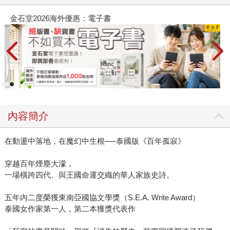
金石堂2026海外優惠：電子書
內容簡介
在動盪中落地，在魔幻中生根──泰國版《百年孤寂》
穿越百年煙塵大濛，
一場橫跨四代、與王國命運交織的華人家族史詩。
五年內二度榮獲東南亞國協文學獎（S.E.A. Write Award）
泰國女作家第一人，第二本獲獎代表作