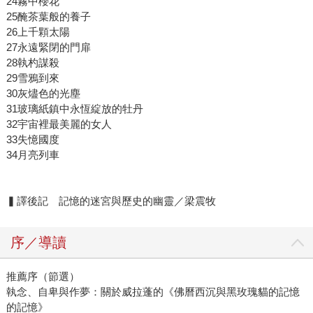
24霧中櫻花
25醃茶葉般的養子
26上千顆太陽
27永遠緊閉的門扉
28執杓謀殺
29雪鴉到來
30灰燼色的光塵
31玻璃紙鎮中永恆綻放的牡丹
32宇宙裡最美麗的女人
33失憶國度
34月亮列車
▍譯後記 記憶的迷宮與歷史的幽靈／梁震牧
序／導讀
推薦序（節選）
執念、自卑與作夢：關於威拉蓬的《佛曆西沉與黑玫瑰貓的記憶
的記憶》