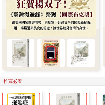
的星星競相爭輝，不斷嘗試要分散他對她的關注。但媽媽突然停
止忙碌，轉過身來直視他的臉。怎麼只睜一隻眼睛？那時達歐才
意識到自己確實只睜著一隻眼睛。他只能做到這樣，達歐在心裡
回答。什麼時候想睜開兩隻眼睛都行，媽媽會等你。她終於開口
說道，低頭看著他，就那樣靜靜看著，彷彿永恆。會記得媽媽
嗎……她問道。
會記得媽媽嗎……
之後的生活只是一段段混亂的記憶，來回跳躍交錯……清晨
時分的夢，草地上搖曳的雨豆樹影，黑玫瑰貓。那片耳莢相思林
有與席奶奶月亮般微笑相仿的葉子，還有不停灑落的黃色花粉。
他從未穿越過的林間紅色小徑，究竟會通往何處？然後是火車，
每天近午和午後各駛過一次的火車，穿插著席奶奶講述的數百萬
個故事。你媽媽小時候是我在照顧，你真正的奶奶不擅長照顧孩
子，只會做亮麗打扮。亮麗……達歐喜歡這個詞，雖然這是泰文
推薦必看
而不是他喜愛的那些奇特潮州話詞彙，但他還是喜歡。亮麗是個
悅耳的詞，在一個詞裡同時傳達了陽光的明媚和花朵的盛開。
我很喜歡照顧小孩，這是我的最愛。席奶奶輕聲笑著說，眼
睛閃閃發亮。只是坐下來看著達歐就很開心了。那奶奶的孩子去
哪了？我沒有孩子。為什麼沒有？不知道，我是個有業障的人，