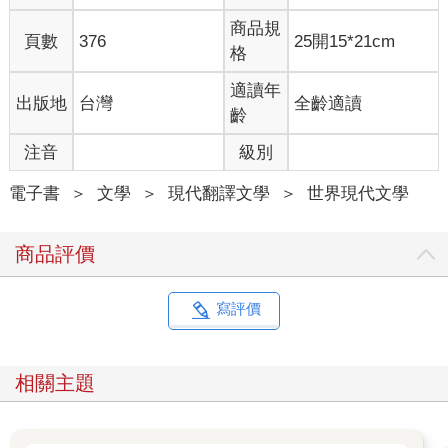
只有某些列車緩慢駛過時，達歐才能看清那一張張交疊的孤寂臉
商品規
龐和空洞眼神。但這種情況很少見，多數時候一切都像颶風那樣
頁數
376
25開15*21cm
格
呼嘯而過。
總有一天，達歐，總有一天那些瘋狂的火車會連整棟屋子一
適讀年
出版地
台灣
全齡適讀
起拖走。席奶奶總愛在火車經過時這麼說，達歐會開心笑出來，
齡
想像火車在鐵軌上轟隆轟隆奔馳，後面拖著他們翻滾跳躍的灰藍
色房子。那我們會去哪裡呢奶奶？去蒼穹盡頭。蒼穹盡頭在哪
注音
級別
裡？就在遙遠的天邊啊……看到了嗎？席奶奶點點頭，朝窗外美
麗的蓮田揚了揚下巴。那裡有什麼？有樹，有花，還有鳥兒飛來
電子書
＞
文學
＞
現代翻譯文學
＞
世界現代文學
飛去。等火車拖了我們的房子過去，房子就會抵達廣闊的田野中
央，另一邊就是高山。達歐爬到山頂後，往下看就能看到整個國
商品評價
家，看到所有河流，昭披耶河、挽巴功河、他欽河、濱河、汪
河。即使早已聽過這個故事，達歐還是喜歡一遍又一遍問起那個
蒼穹盡頭，讓席奶奶重複講述，然後重新想像那些心中浮現過無
寫評價
數次的圖像。他喜歡席奶奶的故事，也喜歡那些想像裡的畫面。
席奶奶是位身材嬌小的老婦，有雙神采奕奕的細長眼睛，留
著類似古代那種團花髮型的短髮。但她會把頭髮梳成側分、抹上
相關主題
髮油，讓雪白的頭髮看起來帶有淡淡的金色，還散發青檸混合了
某種花的暗香。是摩根氏的舶來品喔。奶奶鬆弛的皮膚柔軟，顏
色像月亮一樣。她的笑容也是如此，彷彿弦月綻放的笑。席奶奶