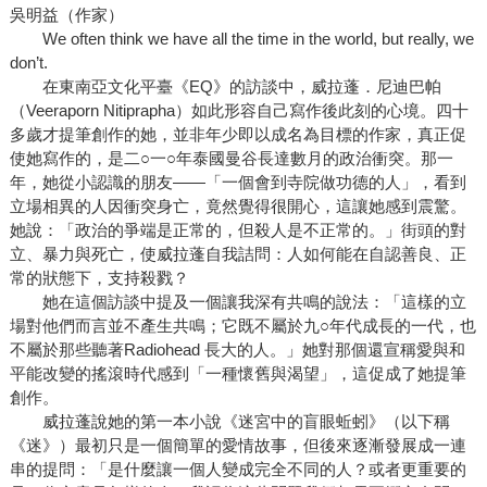
吳明益（作家）
We often think we have all the time in the world, but really, we
don’t.
在東南亞文化平臺《EQ》的訪談中，威拉蓬．尼迪巴帕
（Veeraporn Nitiprapha）如此形容自己寫作後此刻的心境。四十
多歲才提筆創作的她，並非年少即以成名為目標的作家，真正促
使她寫作的，是二○一○年泰國曼谷長達數月的政治衝突。那一
年，她從小認識的朋友——「一個會到寺院做功德的人」，看到
立場相異的人因衝突身亡，竟然覺得很開心，這讓她感到震驚。
她說：「政治的爭端是正常的，但殺人是不正常的。」街頭的對
立、暴力與死亡，使威拉蓬自我詰問：人如何能在自認善良、正
常的狀態下，支持殺戮？
她在這個訪談中提及一個讓我深有共鳴的說法：「這樣的立
場對他們而言並不產生共鳴；它既不屬於九○年代成長的一代，也
不屬於那些聽著Radiohead 長大的人。」她對那個還宣稱愛與和
平能改變的搖滾時代感到「一種懷舊與渴望」，這促成了她提筆
創作。
威拉蓬說她的第一本小說《迷宮中的盲眼蚯蚓》（以下稱
《迷》）最初只是一個簡單的愛情故事，但後來逐漸發展成一連
串的提問：「是什麼讓一個人變成完全不同的人？或者更重要的