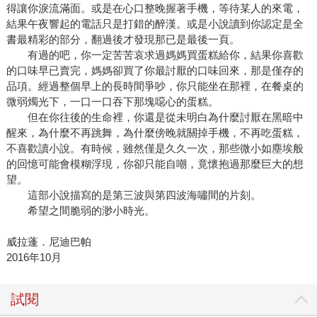
得讓你淚流滿面。或是在心口整晚握著手機，等待某人的來電，
結果午夜響起的電話只是打錯的醉漢。或是小說讀到你認定是全
書最精彩的部分，翻過後才發現那已是最後一頁。
有過的吧，你一定苦苦哀求過媽媽買蛋糕給你，結果你喜歡
的口味早已賣完，媽媽卻買了你最討厭的口味回來，那是僅存的
品項。經過整個早上的長時間爭吵，你只能坐在那裡，在餐桌的
微弱燭光下，一口一口吞下那塊噁心的蛋糕。
但在你往後的生命裡，你還是從未明白為什麼討厭在黑暗中
醒來，為什麼不再跳舞，為什麼傍晚就關掉手機，不再吃蛋糕，
不喜歡讀小說。有時候，雖然僅是久久一次，那些微小如塵埃般
的回憶可能會模糊浮現，你卻只能自嘲，竟懷抱過那麼巨大的想
望。
這部小說描寫的是第三波與第四波海嘯間的片刻。
希望之間脆弱的渺小時光。
威拉蓬．尼迪巴帕
2016年10月
試閱