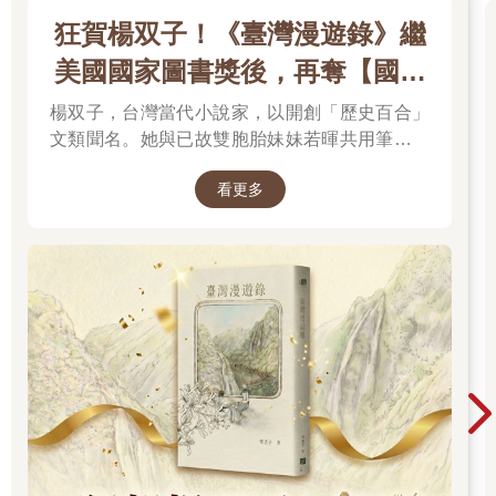
心地善良、幽默風趣，有許許多多故事能說。她講故事常常穿插
狂賀楊双子！《臺灣漫遊錄》繼
一些中國的比喻，聽起來既奇特又有趣。
席奶奶還在時，達歐大概四五歲，或者稍微大一點，他不太
美國國家圖書獎後，再奪【國際
有把握，他不記得了，那是很久很久以前的事。他只能確定，席
布克獎】
奶奶住在那間雨室。但無論怎麼回想，達歐都想不起來房間是否
楊双子，台灣當代小說家，以開創「歷史百合」
自那時起便有雨的氣味，或席奶奶是何時、如何消失的。他的記
文類聞名。她與已故雙胞胎妹妹若暉共用筆名，
憶破碎成細屑片段，散亂又不連貫。有時候他能清晰記起某個時
承載兩人的文學夢想，將嚴謹的日治歷史考據融
刻，彷彿才發生不久，但記不得是什麼時候、什麼時間，也記不
看更多
入女性同性情誼。其長篇小說《臺灣漫遊錄》透
起之前或之後發生的事，以及與之相關的其他事情，一點也想不
過鐵道旅行與地道美食探討文化階級，英譯本陸
起來。彷彿那些記憶不屬於他，而是別人的。
續斬獲美國國家圖書獎與英國國際布克獎，寫下
……或許是記憶的記憶。
華語文學歷史新紀錄，成功讓世界聽見台灣的身
經常浮現心中的最清晰又最陳舊的畫面，是他出生那天下午
世。
短短幾分鐘的光景。那是媽媽低頭凝視的臉龐，她的眼睛上下轉
動，迅速打量他全身，同時嘴唇微張，數著他的手指和腳趾輕聲
說著……一……二……三，或交替著用呢喃般的聲音反覆呼喚孩
子、孩子，她還沒給達歐取名字。媽媽說他們先前在黎明時分見
過一面了，當時他剛生下來觀看這個世界。寶寶像貓一樣小，嘴
巴凸凸的像小鳥，媽媽這麼說。但那個早晨的一切達歐毫無印
象，他能記得的只有那個下午。
陽光透過屋後陳列的窗戶灑進來，照在媽媽身上閃閃發光。
外面的空氣中有奇怪的反光飄動閃爍，看起來就像數百萬顆微小