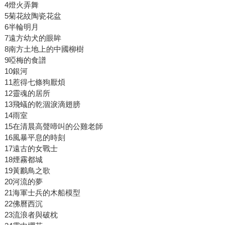
4燈火弄舞
5菊花紋陶瓷花盆
6半輪明月
7遠方幼犬的眼眸
8南方土地上的中國柳樹
9啞梅的食譜
10銀河
11惹得七條狗厭煩
12靈魂的居所
13飛蟻的乾涸淚滴翅膀
14雨室
15在清晨高聲啼叫的公雞老師
16風暴平息的時刻
17遠古的女戰士
18煙霧都城
19黃鸝鳥之歌
20河流的夢
21海軍士兵的木船模型
22佛曆西沉
23流浪者與破枕