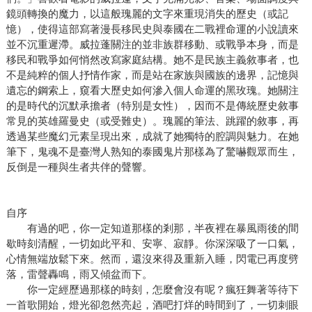
鏡頭轉換的魔力，以這般瑰麗的文字來重現消失的歷史（或記
憶），使得這部寫著漫長移民史與泰國在二戰裡命運的小說讀來
並不沉重遲滯。威拉蓬關注的並非族群移動、或戰爭本身，而是
移民和戰爭如何悄然改寫家庭結構。她不是民族主義敘事者，也
不是純粹的個人抒情作家，而是站在家族與國族的邊界，記憶與
遺忘的鋼索上，窺看大歷史如何滲入個人命運的黑玫瑰。她關注
的是時代的沉默承擔者（特別是女性），因而不是傳統歷史敘事
常見的英雄羅曼史（或受難史）。瑰麗的筆法、跳躍的敘事，再
透過某些魔幻元素呈現出來，成就了她獨特的腔調與魅力。在她
筆下，鬼魂不是臺灣人熟知的泰國鬼片那樣為了驚嚇觀眾而生，
反倒是一種與生者共伴的聲響。
自序
有過的吧，你一定知道那樣的剎那，半夜裡在暴風雨後的間
歇時刻清醒，一切如此平和、安寧、寂靜。你深深吸了一口氣，
心情無端放鬆下來。然而，還沒來得及重新入睡，閃電已再度劈
落，雷聲轟鳴，雨又傾盆而下。
你一定經歷過那樣的時刻，怎麼會沒有呢？瘋狂舞著等待下
一首歌開始，燈光卻忽然亮起，酒吧打烊的時間到了，一切刺眼