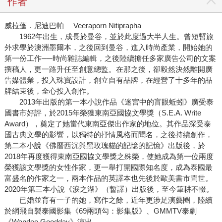
作者
威拉蓬．尼迪巴帕 Veeraporn Nitiprapha
1962年出生，成長於曼谷，並於此度過大半人生。曾短暫旅
外求學於澳洲墨爾本，之後回到曼谷，進入時尚產業，開始她的
第一份工作──時尚雜誌編輯，之後陸續擔任多家廣告公司的文案
撰稿人，更一路升任至創意總監。在那之後，卻毅然決然離開廣
告媒體業，投入珠寶設計，創立自有品牌，在經營了十多年的品
牌結束後，全心投入創作。
2013年出版的第一本小說作品《迷宮中的盲眼蚯蚓》廣受泰
國書市好評，於2015年榮獲東南亞國協文學獎（S.E.A. Write
Award），奠定了她當代東南亞傑出作家的地位。其作品深受泰
國古典文學的影響，以獨特的抒情風格而聞名，之後持續創作，
第二本小說《佛曆西沉與黑玫瑰貓的記憶的記憶》出版後，於
2018年再度獲得東南亞國協文學獎之殊榮，使她成為第一位兩度
榮獲該文學獎的女性作家，更一舉打開國際知名度，成為泰國最
富盛名的作家之一，兩本作品的英譯本也先後於歐美書市問世。
2020年第三本小說《淚之湖》（暫譯）出版後，至今筆耕不輟。
已婚並育有一子的她，寫作之餘，近年更涉足演藝圈，陸續
於網飛自製泰國影集《69兩頭勾：影集版》、GMMTV泰劇
《Wandee Goodday》演出。