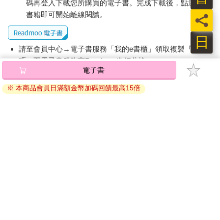
碼再登入下載您所購買的電子書。完成下載後，點選任一
情密意，會讓人承受難以治癒的痛苦，即使過了大半輩子也無法
書籍即可開始離線閱讀。
員
減輕。
對……愛啊。席奶奶大聲喊叫，很生氣的樣子，然後低頭看
日
著膝上糾纏的手指，咬著嘴唇喃喃自語。愛啊……就算他不愛我
請至會員中心→電子書服務「我的e書櫃」領取複製『兌換
了，就算他待我像是我沒有心沒有靈魂。那個人……現在不知道
死去哪了。很好，死了最好，言而無信的人，大騙子最好去死一
碼』至電子書服務商Readmoo進行兌換。
電子書
死。她聲音中深沉的痛苦和苦澀，以及隨之復返的記憶，就像雨
退換貨須知：
的陰影，閃爍不定，自老婦人眼中不停灑落。
※ 本商品會員日滿額金幣加碼回饋最高15倍
因版權保護，您在金石堂所購買的電子書僅能以金石堂專屬
回憶起那幕時，模糊了老婦當年婚紗照身影的並非窗上滑落
的閱讀軟體開啟閱讀，無法以其他閱讀器或直接下載檔案。
的雨滴，而是達歐眼裡泛溢的淚水。
依據「消費者保護法」第19條及行政院消費者保護處公告之
席奶奶，奶奶，妳在哪裡？達歐好想妳，妳最親愛的小達歐
「通訊交易解除權合理例外情事適用準則」，非以有形媒介
好想妳。
提供之數位內容或一經提供即為完成之線上服務，經消費者
2嫉妒的孩子
事先同意始提供。（如：電子書、電子雜誌、下載版軟體、
攜著那些黯淡星辰種子飄洋過海來到他家族的不是別人，正
虛擬商品…等），
不受「網購服務需提供七日鑑賞期」的限
是曾祖父忠自己。
制
。為維護您的權益，建議您先使用「試閱」功能後再付款
由於他話少，不愛講述，因此沒什麼人瞭解他的背景，只知
購買。
道他故鄉在廣東普寧的偏遠鄉村，是貧困家庭四個子女中的次
子。他母親是窮苦的農民，租地種稻維生，父親則是個低階軍
人，每月只有幾天回家。曾祖父忠十五歲時離開家鄉，到父親堂