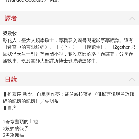
譯者
梁震牧
彰化人，臺大人類學碩士，專職泰文圖書與電影字幕翻譯。譯有
《迷宮中的盲眼蚯蚓》、《（Ｐ）》、《模犯生》、《2gether 只
因我們天生一對》等泰國小說，並設立部落格「泰譯聞」分享泰
國軼事。現於臺師大翻譯所博士班持續進修中。
目錄
▍推薦序 執念、自卑與作夢：關於威拉蓬的《佛曆西沉與黑玫瑰
貓的記憶的記憶》／吳明益
▍自序
1蒼穹盡頭的土地
2嫉妒的孩子
3黑玫瑰貓