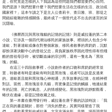
是，你究竟是怎樣的人？我認為這些問題我們都需要捫心自問。
我們是誰？我們想要什麼？我們想要生活在怎樣的生活、政治或
國家裡？」這本乍讀之下是主人公查莉卡、查日雅、班、那堤之
間錯綜複雜的情感關係，最終成了一個世代走不出去的迷宮的深
沉隱喻。
《佛曆西沉與黑玫瑰貓的記憶的記憶》則是威拉蓬的第二本
小說，它涉及一個四代潮汕移民的家族故事。裡頭的人包含少年
達歐，對著達歐或像在對整個家族、移民者敘事的席奶奶，沉默
卻扮演著決斷中心的曾祖父忠，肩負家族秩序因此理性得有些殘
酷的曾祖母莎仰，被切斷血緣的宗沙罔，還有一隻名為「黑玫
瑰」的貓。
在這三十四段敘事裡，小說創作者的口吻和席奶奶經常並
置，聆聽者有時是達歐有時則是黑玫瑰，或者可以說是反過來
的。達歐甚且能和黑玫瑰心神相通，共享故事的記憶，在精神裡
對話。當然，黑玫瑰並非凡貓，而更像是記憶的觸媒，牠連結童
年的記憶、死亡的氣息、人的情感變化。黑玫瑰對此靜默觀看，
蜷伏在邊緣，卻是記憶收藏之核。
第一本書在臺灣發行時，威拉蓬在唐千雅的訪談時說：「我
正在寫的書是關於，那些『消失的歷史』其實同樣塑造了我
們。」喜歡看電影的威拉蓬，文字充滿光影、音樂、場面調度與