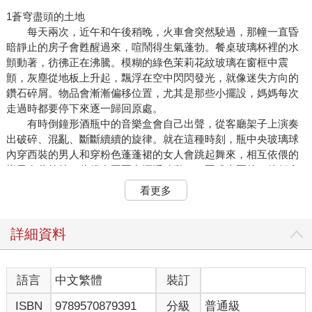
1蒼穹盡頭的土地
每天兩次，近午和午後稍晚，火車會突然駛過，那幢一直昏
暗靜止的房子會甦醒過來，喧鬧得生氣蓬勃。餐桌玻璃杯裡的水
顫動著，彷彿正在沸騰。模糊的綠色茉莉花紋玻璃在窗框中震
顫，灰塵從地板上升起，飄浮在空中閃閃發光，就像迷失方向的
鑽石碎屑。物品會漸漸偏移位置，尤其是那些小擺設，媽媽每次
走過時都要停下來逐一歸回原處。
有時倒鐘形酒瓶中的音樂盒會自己出聲，從客廳架子上演奏
出破碎、混亂、斷斷續續的旋律。就在這種時刻，瓶中央玻璃球
內穿西裝的男人和穿粉色蓬蓬裙的女人會跳起舞來，相互依偎的
樣子有些笨拙，彷彿在圓圈中漂浮移動。一圈或半圈後，他們會
停下來，詫異困惑的眼神直視前方，小腿微微擺動，直到完全靜
看更多
止，不知何時才能再次共舞。瓶中酒水已空，藍色墨水取而代
之，瓶裡成為無盡長夜統治的微小世界。
每當看到花園裡的樹木搖曳枝葉，聽見遠處風中傳來的呼嘯
詳細資料
聲，達歐會迅速躺下，張開雙手貼在如河底撈起的木頭那樣潮
濕、冰涼的地板上。他緊貼著身體，緊閉雙眼感受透過地板傳進
身體的震動。未曾離開家的十二歲達歐，和從某個地方駛向各處
語言
中文繁體
裝訂
的火車，以及車窗中的人們，在這個瞬間產生某種奇妙的連結。
ISBN
9789570879391
分級
普通級
透過細長的籬笆縫隙看過去，這些人影只是一道道白色的線條。