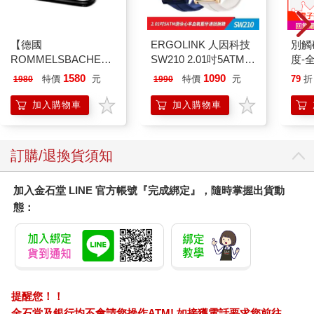
了點頭，這是第一任丈夫，他是基督徒。奶奶美得像公主。席奶
奶立刻朝達歐笑了，眼睛和嘴巴都在笑。年輕時很漂亮啊孩子，
現在不漂亮了。你看，皮膚皺得像木芙蓉花瓣一樣。達歐看到了
【德國
ERGOLINK 人因科技
別觸
嗎？達歐撫摸著她的手臂，木芙蓉花瓣帶著時光流逝的微酸氣
ROMMELSBACHE諾
SW210 2.01吋5ATM游
度-
息，混合著淡淡的青檸香。然後他親吻、撫摸著大大小小的雀
曼百赫】多功能煮蛋
泳心率血氧藍牙通話腕
1580
1090
特價
元
特價
元
79
折
1980
1990
斑，彷彿要用小小的手指數過一遍。那些雀斑……是曾祖父忠的
器/可煮6顆蛋
錶
遺產。
ER600/ER-600
加入購物車
加入購物車
席奶奶說達歐的曾祖父全身上下每一寸肌膚都佈滿了雀斑，
大小不一，淺棕、深棕混雜在一起，遍佈全身。就像銀河一樣喔
小達歐。不對吧奶奶，他在心裡反駁。天空應該是黑色的，上面
訂購/退換貨須知
有閃亮的白色星星。奶奶說的天空卻變成白色的，上面的星星黯
淡無光。但他沒有說出口。那他去哪裡了？曾祖父嗎？他早就去
世了。不是不是，第一任丈夫去哪裡了？消失了，早就消失了。
加入金石堂 LINE 官方帳號『完成綁定』，隨時掌握出貨動
那奶奶愛他嗎？不愛的話怎麼會嫁給他呢，小達歐。不是，我是
態：
說現在還愛他嗎？席奶奶沉默了好一會兒，彷彿在衡量仍困在心
中的無形愛意，然後轉過頭來，眼中閃爍著淚光。愛啊，當我們
愛上一個人，就是永遠的愛了。就算他讓奶奶傷心難過嗎……
對……席奶奶告訴他很多次，關於那個男人如何讓她哭泣，
關於他某天突然消失無蹤。不告而別，解釋闕如，甚至沒有回家
提醒您！！
拿走他的物品和衣服，彷彿留下一切才能長久刺痛席奶奶的心。
幾個月後，席奶奶才知道他在外地早有妻兒。不到半年，傷痛尚
金石堂及銀行均不會請您操作ATM! 如接獲電話要求您前往