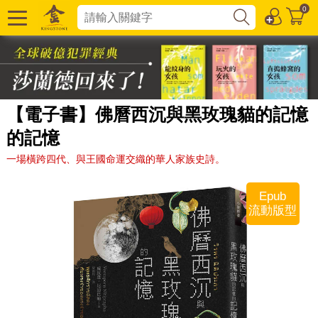
0
【電子書】佛曆西沉與黑玫瑰貓的記憶
的記憶
一場橫跨四代、與王國命運交織的華人家族史詩。
Epub
流動版型