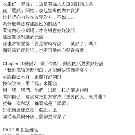
收集好「資源」，這是有強大力道的對話工具
從「弱點」開始，喚起豐富的內在資源
比起把心力放在改變對方，不如……
為什麼無法有建設性的對話？
看清內心小劇場，才有機會好好說話
抓出難以對話的元凶
你也常常覺得「要是當時有說……就好了」嗎？
面對高難度對話，也不再受內心聲音折磨
Chapter 10轉變7：畫下句點，難說的話更要好好說
「我到底該怎麼開口，才能解決這個衝突？」
承認自己不好，更能好好開口
換個說法，用「我」來開頭
用「我、我們、他們」思維，拉近溝通距離
問問自己：有沒有把對方當成「重要的人」來溝通？
把每一次對話，都看成是「學習」
別把溝通建立在「假設」上
溝通差異與分歧，愛卻更深厚了
PART III 對話練習