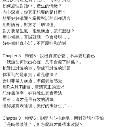
如何處理對話中，產生的情緒？
內心深處，你真正想要的是什麼？
想要好好溝通？掌握對話的四種語言
用對語言，對方才「聽得懂」
對方要是生氣、拒絕溝通，該怎麼辦？
用心傾聽，真誠對話，你會發現……
好好傾吐真心話，不再壓抑和遺憾
Chapter 8 轉變5：說出真實心聲，不再委屈自己
「我該如何說出心聲，又不會毀了關係？」
把難以討論的事，變成可討論的話題
你看到的是事實，還是想法？
善用非暴力溝通，準備表達感受
用R.A.N.T練習，釐清真正的需求
記住四個字，好好說出真實看法
原來，這才是最有效的語氣
懂得如實表達後，美好的事發生了……
Chapter 9 轉變6：拋開內心小劇場，困難對話也不怕
「是時候談談了，但怎麼聊才能帶來改變？」