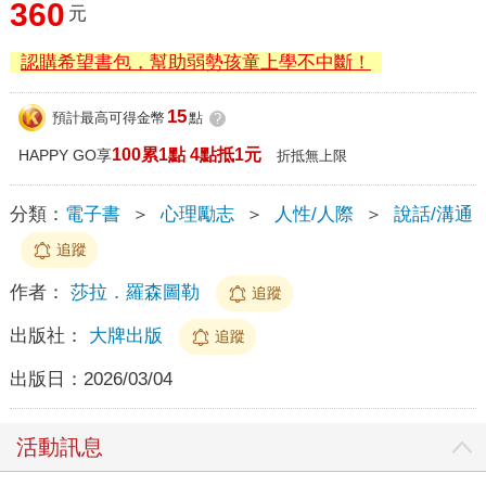
360
元
認購希望書包，幫助弱勢孩童上學不中斷！
15
預計最高可得金幣
點
?
100累1點 4點抵1元
HAPPY GO享
折抵無上限
分類：
電子書
＞
心理勵志
＞
人性/人際
＞
說話/溝通
追蹤
作者：
莎拉．羅森圖勒
追蹤
出版社：
大牌出版
追蹤
出版日：
2026/03/04
活動訊息