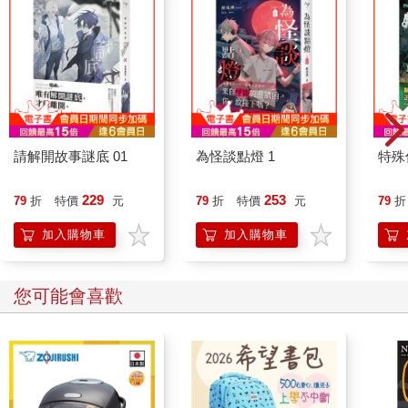
請解開故事謎底 01
為怪談點燈 1
特殊傳
229
253
79
折
特價
元
79
折
特價
元
79
折
加入購物車
加入購物車
您可能會喜歡