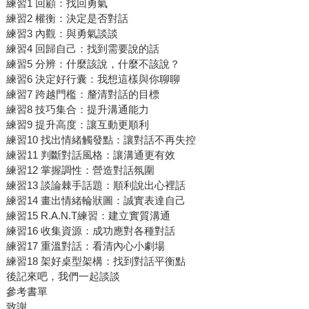
練習1 回顧：找回勇氣
練習2 權衡：決定是否對話
練習3 內觀：與勇氣談談
練習4 回歸自己：找到需要說的話
練習5 分辨：什麼該說，什麼不該說？
練習6 決定好行囊：我想這樣與你聊聊
練習7 跨越門檻：釐清對話的目標
練習8 技巧集合：提升溝通能力
練習9 提升高度：讓互動更順利
練習10 找出情緒觸發點：讓對話不再失控
練習11 判斷對話風格：讓溝通更有效
練習12 掌握調性：營造對話氛圍
練習13 談論棘手話題：順利說出心裡話
練習14 畫出情緒輪狀圖：誠實表達自己
練習15 R.A.N.T練習：建立實質溝通
練習16 收集資源：成功應對各種對話
練習17 重溫對話：看清內心小劇場
練習18 架好桌型架構：找到對話平衡點
後記來吧，我們一起談談
參考書單
致謝