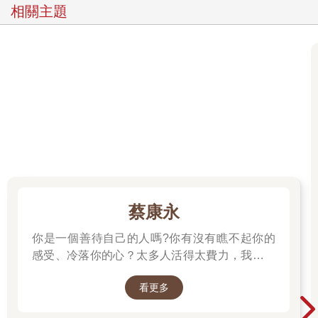
在第二部分，我描述了有意識的七大轉變，使我們能夠行改變人
相關主題
生的對話。我透過七個人的故事來解釋七大轉變，他們在生命中
的重大時刻「竭盡全力」，以找到談話的方法，這些時刻包含離
開一段關係、接受新工作等。
在第三部分，我會提供一些練習，協助你展開重要對話。只要知
道準備的方法，即使是談論棘手的事情，溝通起來也會比想像中
簡單。你不需要做完所有的練習，完成一項練習或許已足以創造
所需的轉變。請運用你的直覺，朝你能量流動的地方前進。
……
本書故事的主角都是過著日常生活的普通人，這是個刻意的選
擇。儘管我在英國行政部門、世界銀行、BBC等大型組織，擔任
顧問心理學家長達十多年，但最具啟發性的經驗其實是那些在廚
蔡康永
房與臥室的一對一對話，而非會議室裡的交談。
不是每個人都是高階主管、商業領袖或公務員。然而，許多人是
你是一個善待自己的人嗎?你有沒有瞧不起你的
父母、伴侶與情人、手足、朋友及鄰居。我希望，透過見證其他
感受、冷落你的心？太多人活得太費力，我想為
人如何改變對話，進而扭轉人生，能喚醒你看見自己新的可能
大家、包括我自己，找到比較省力、又能活得更
性。
看更多
舒服、也更滿足的方法。所以我寫了這本書。
書中七個故事都是源自現實生活中的人，所有身分的細節已更
──蔡康永
動，我創造必要的混合資訊以保護這些人的身分。我非常感激這