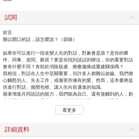
試閱
前言
難以開口的話，該怎麼說？（節錄）
如果你可以進行一段改變人生的對話，對象會是誰？是你的夥
伴、同事、老闆、鄰居？要是你找到談話的辦法，你的重要對話
會有什麼不同？有助於消除疑慮、療癒傷痛或重建關係嗎？
我相信，對話在人生中至關重要，但許多人都難以啟齒。我們擔
心觸怒別人、失去工作，或傷害所擁有的愛。然而，這本書將提
供進行對話、拋開包袱、讓人生向前邁進的知識。
藉著增進共同談話的能力，我們能為自己、還有接觸到的人，創
造想要的生活。如果其中一人找到談話的勇氣，然後是另一個
人，接著又一人，這樣的骨牌效應甚至能夠改變世界。
看更多
我們生活在科技、社會和金融方面，都在發生巨大變化的時代，
許多人正在經歷不久前都無法預料的劇變。無論是必須踏入新的
工作場域、結束一段關係或離鄉背井，都得克服前所未有的難
詳細資料
關。