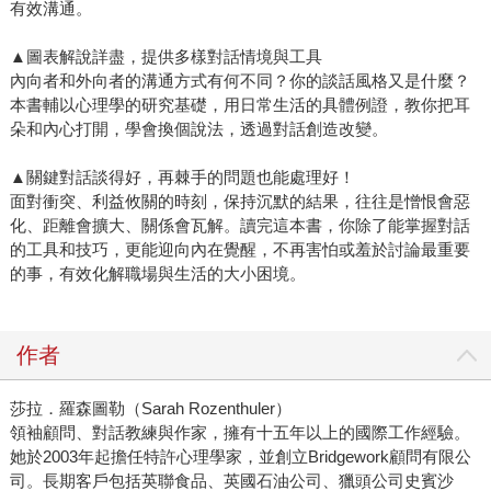
有效溝通。
▲圖表解說詳盡，提供多樣對話情境與工具
內向者和外向者的溝通方式有何不同？你的談話風格又是什麼？
本書輔以心理學的研究基礎，用日常生活的具體例證，教你把耳
朵和內心打開，學會換個說法，透過對話創造改變。
▲關鍵對話談得好，再棘手的問題也能處理好！
面對衝突、利益攸關的時刻，保持沉默的結果，往往是憎恨會惡
化、距離會擴大、關係會瓦解。讀完這本書，你除了能掌握對話
的工具和技巧，更能迎向內在覺醒，不再害怕或羞於討論最重要
的事，有效化解職場與生活的大小困境。
作者
莎拉．羅森圖勒（Sarah Rozenthuler）
領袖顧問、對話教練與作家，擁有十五年以上的國際工作經驗。
她於2003年起擔任特許心理學家，並創立Bridgework顧問有限公
司。長期客戶包括英聯食品、英國石油公司、獵頭公司史賓沙