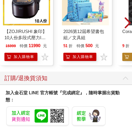
【ZOJIRUSHI 象印】
2026第12屆希望書包
Cora
10人份多段式壓力IH
組／文具組
微電腦電子鍋(NP-
11990
500
特價
元
51
折
特價
元
9
折
15999
ZAF18)
加入購物車
加入購物車
訂購/退換貨須知
加入金石堂 LINE 官方帳號『完成綁定』，隨時掌握出貨動
態：