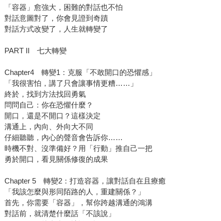
「容器」愈強大，困難的對話也不怕
對話意圖對了，你會見證到奇蹟
對話方式改變了，人生就轉變了
PART II 七大轉變
Chapter4 轉變1：克服「不敢開口的恐懼感」
「我很害怕，講了只會讓事情更糟……」
終於，找到方法找回勇氣
問問自己：你在恐懼什麼？
開口，還是不開口？這樣決定
溝通上，內向、外向大不同
仔細聽聽，內心的聲音會告訴你……
時機不對、沒準備好？用「行動」推自己一把
勇於開口，看見關係修復的成果
Chapter 5 轉變2：打造容器，讓對話自在且療癒
「我該怎麼與形同陌路的人，重建關係？」
首先，你需要「容器」，幫你跨越溝通的鴻溝
對話前，就清楚什麼話「不該說」