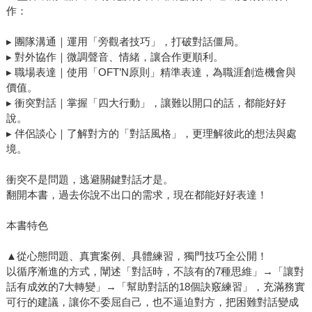
作：
▸ 團隊溝通｜運用「旁觀者技巧」，打破對話僵局。
▸ 對外協作｜微調聲音、情緒，讓合作更順利。
▸ 職場表達｜使用「OFT’N原則」精準表達，為職涯創造機會與
價值。
▸ 衝突對話｜掌握「四大行動」，讓難以開口的話，都能好好
說。
▸ 伴侶談心｜了解對方的「對話風格」，更理解彼此的想法與處
境。
衝突不是問題，逃避關鍵對話才是。
翻開本書，過去你說不出口的需求，現在都能好好表達！
本書特色
▲從心態問題、真實案例、具體練習，獨門技巧全公開！
以循序漸進的方式，闡述「對話時，不該有的7種思維」→「讓對
話有成效的7大轉變」→「幫助對話的18個訣竅練習」，充滿務實
可行的建議，讓你不委屈自己，也不逼迫對方，把困難對話變成