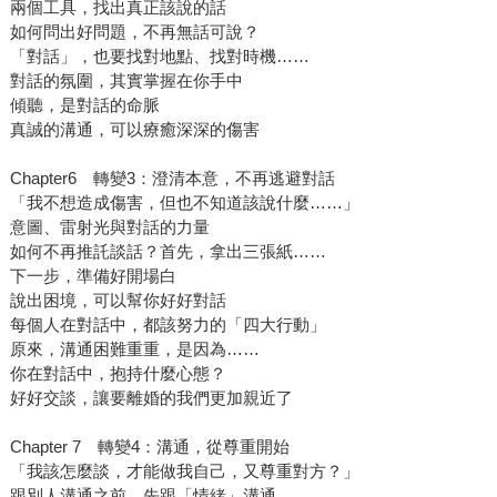
兩個工具，找出真正該說的話
如何問出好問題，不再無話可說？
「對話」，也要找對地點、找對時機……
對話的氛圍，其實掌握在你手中
傾聽，是對話的命脈
真誠的溝通，可以療癒深深的傷害
Chapter6 轉變3：澄清本意，不再逃避對話
「我不想造成傷害，但也不知道該說什麼……」
意圖、雷射光與對話的力量
如何不再推託談話？首先，拿出三張紙……
下一步，準備好開場白
說出困境，可以幫你好好對話
每個人在對話中，都該努力的「四大行動」
原來，溝通困難重重，是因為……
你在對話中，抱持什麼心態？
好好交談，讓要離婚的我們更加親近了
Chapter 7 轉變4：溝通，從尊重開始
「我該怎麼談，才能做我自己，又尊重對方？」
跟別人溝通之前，先跟「情緒」溝通