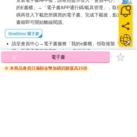
安裝電子書APP後，請依照提示登入「會員中心」→「我
的E書櫃」→「電子書APP通行碼/載具管理」，取得通行
碼再登入下載您所購買的電子書。完成下載後，點選任一
書籍即可開始離線閱讀。
請至會員中心→電子書服務「我的e書櫃」領取複製『兌換
碼』至電子書服務商Readmoo進行兌換。
電子書
退換貨須知：
※ 本商品會員日滿額金幣加碼回饋最高15倍
因版權保護，您在金石堂所購買的電子書僅能以金石堂專屬
的閱讀軟體開啟閱讀，無法以其他閱讀器或直接下載檔案。
依據「消費者保護法」第19條及行政院消費者保護處公告之
「通訊交易解除權合理例外情事適用準則」，非以有形媒介
提供之數位內容或一經提供即為完成之線上服務，經消費者
事先同意始提供。（如：電子書、電子雜誌、下載版軟體、
虛擬商品…等），
不受「網購服務需提供七日鑑賞期」的限
制
。為維護您的權益，建議您先使用「試閱」功能後再付款
購買。