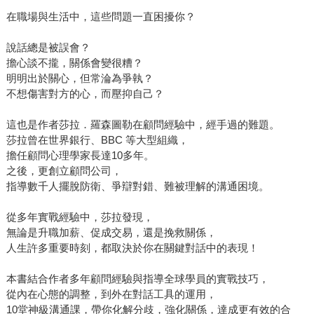
在職場與生活中，這些問題一直困擾你？
說話總是被誤會？
擔心談不攏，關係會變很糟？
明明出於關心，但常淪為爭執？
不想傷害對方的心，而壓抑自己？
這也是作者莎拉．羅森圖勒在顧問經驗中，經手過的難題。
莎拉曾在世界銀行、BBC 等大型組織，
擔任顧問心理學家長達10多年。
之後，更創立顧問公司，
指導數千人擺脫防衛、爭辯對錯、難被理解的溝通困境。
從多年實戰經驗中，莎拉發現，
無論是升職加薪、促成交易，還是挽救關係，
人生許多重要時刻，都取決於你在關鍵對話中的表現！
本書結合作者多年顧問經驗與指導全球學員的實戰技巧，
從內在心態的調整，到外在對話工具的運用，
10堂神級溝通課，帶你化解分歧，強化關係，達成更有效的合