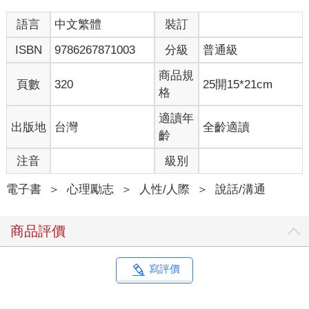
身處這樣的動盪之中，對人與人之間談心交流的需求，變得更加
迫切。我們快速奔向充滿未知的未來，卻有許多人感覺愈來愈迷
語言
中文繁體
裝訂
惘。畢竟，連眼前的科技都還沒精通，明天又出現了新的科技。
ISBN
9786267871003
分級
普通級
大家可能在電腦螢幕前感到孤立，因為有些對話沒有進行而深感
困擾。
商品規
而探索這些未知的領域，需要一套新的技能。我們需要超脫有限
頁數
320
25開15*21cm
格
的自我、掌握新技巧和建立關係的工具，以重新連結彼此。無論
眼前是什麼特殊挑戰，例如破碎的關係、家中未知的情況或重大
適讀年
出版地
台灣
全齡適讀
的職業選擇，都可以做好應變、克服衝擊，因為我們懂得進行有
齡
意義的對話。
注音
級別
……
電子書
＞
心理勵志
＞
人性/人際
＞
說話/溝通
本書的使用方式
商品評價
在第一部分，我指出對話是人生發展的主要媒介，微小的改變可
以造成很大的不同。我概述了破壞對話的情況，並說明為何成為
寫評價
更有自覺、有創意的參與者，有助於改變我們談話的方法，得到
更好的結果。