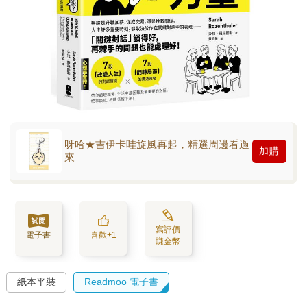
呀哈★吉伊卡哇旋風再起，精選周邊看過
加購
來
寫評價
電子書
喜歡+1
賺金幣
紙本平裝
Readmoo 電子書