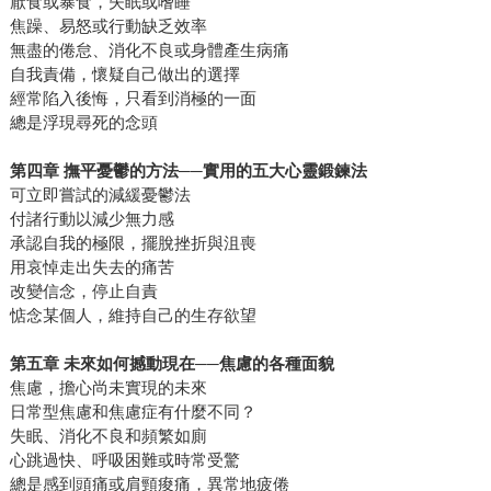
厭食或暴食，失眠或嗜睡
焦躁、易怒或行動缺乏效率
無盡的倦怠、消化不良或身體產生病痛
自我責備，懷疑自己做出的選擇
經常陷入後悔，只看到消極的一面
總是浮現尋死的念頭
第四章 撫平憂鬱的方法──實用的五大心靈鍛鍊法
可立即嘗試的減緩憂鬱法
付諸行動以減少無力感
承認自我的極限，擺脫挫折與沮喪
用哀悼走出失去的痛苦
改變信念，停止自責
惦念某個人，維持自己的生存欲望
第五章 未來如何撼動現在──焦慮的各種面貌
焦慮，擔心尚未實現的未來
日常型焦慮和焦慮症有什麼不同？
失眠、消化不良和頻繁如廁
心跳過快、呼吸困難或時常受驚
總是感到頭痛或肩頸痠痛，異常地疲倦