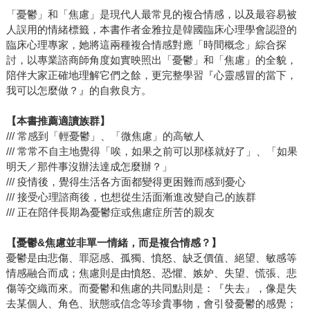
「憂鬱」和「焦慮」是現代人最常見的複合情感，以及最容易被
人誤用的情緒標籤，本書作者金雅拉是韓國臨床心理學會認證的
臨床心理專家，她將這兩種複合情感對應「時間概念」綜合探
討，以專業諮商師角度如實映照出「憂鬱」和「焦慮」的全貌，
陪伴大家正確地理解它們之餘，更完整學習『心靈感冒的當下，
我可以怎麼做？』的自救良方。
【本書推薦適讀族群】
/// 常感到「輕憂鬱」、「微焦慮」的高敏人
/// 常常不自主地覺得「唉，如果之前可以那樣就好了」、「如果
明天／那件事沒辦法達成怎麼辦？」
/// 疫情後，覺得生活各方面都變得更困難而感到憂心
/// 接受心理諮商後，也想從生活面漸進改變自己的族群
/// 正在陪伴長期為憂鬱症或焦慮症所苦的親友
【憂鬱&焦慮並非單一情緒，而是複合情感？】
憂鬱是由悲傷、罪惡感、孤獨、憤怒、缺乏價值、絕望、敏感等
情感融合而成；焦慮則是由憤怒、恐懼、嫉妒、失望、慌張、悲
傷等交織而來。而憂鬱和焦慮的共同點則是：『失去』，像是失
去某個人、角色、狀態或信念等珍貴事物，會引發憂鬱的感覺；