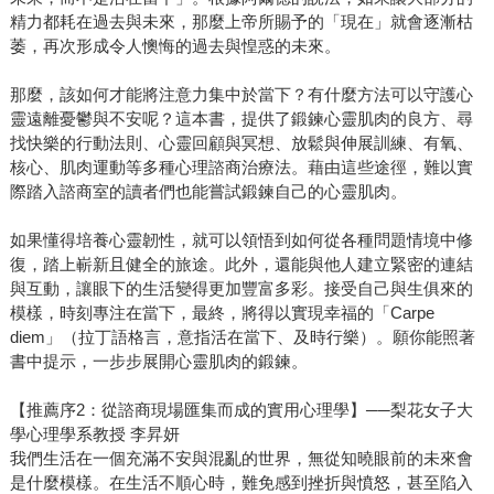
精力都耗在過去與未來，那麼上帝所賜予的「現在」就會逐漸枯
萎，再次形成令人懊悔的過去與惶惑的未來。
那麼，該如何才能將注意力集中於當下？有什麼方法可以守護心
靈遠離憂鬱與不安呢？這本書，提供了鍛鍊心靈肌肉的良方、尋
找快樂的行動法則、心靈回顧與冥想、放鬆與伸展訓練、有氧、
核心、肌肉運動等多種心理諮商治療法。藉由這些途徑，難以實
際踏入諮商室的讀者們也能嘗試鍛鍊自己的心靈肌肉。
如果懂得培養心靈韌性，就可以領悟到如何從各種問題情境中修
復，踏上嶄新且健全的旅途。此外，還能與他人建立緊密的連結
與互動，讓眼下的生活變得更加豐富多彩。接受自己與生俱來的
模樣，時刻專注在當下，最終，將得以實現幸福的「Carpe
diem」（拉丁語格言，意指活在當下、及時行樂）。願你能照著
書中提示，一步步展開心靈肌肉的鍛鍊。
【推薦序2：從諮商現場匯集而成的實用心理學】──梨花女子大
學心理學系教授 李昇妍
我們生活在一個充滿不安與混亂的世界，無從知曉眼前的未來會
是什麼模樣。在生活不順心時，難免感到挫折與憤怒，甚至陷入