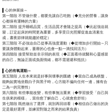
▌
心的伸展操～
第一階段 不管做什麼，都要先讓自己吃飽（◆充分的營養，讓身
心都保有運轉的力量）
第二階段 提升睡眠品質，生活品質才會隨之提高（◆比起強迫就
寢，訂定起床的時間更為重要，多享受日光照耀促進血清素生
成，晝夜節律就能趨於穩定）
第三階段 不必強迫自己從事高強度運動（◆從增加步行開始～只
要讓身體動起來，萎靡的心也會一點一滴找回活力）
第四階段 接受幫助並非示弱的表現（◆正面看待就醫和心靈感冒
的自己，無論正面或負面情緒，都不需迴避和抵抗）
▌
心的有氧運動～
第五階段 人生本來就是好事與壞事的匯總（◆當自己成為棋盤，
能夠如實地坐觀白子與黑子時，心方能不偏向任何一邊，擁有合
二為一的完整性）
第六階段 有些事能改變，有些事無法重來（◆學習接受「自己與
生俱來的模樣」，當你愈了解自己，心就會愈舒坦）
第七階段 既然做出了選擇，就別再回頭看（◆相信自己做出的決
定是最好選擇，並練習對隨之而來的結果負責）