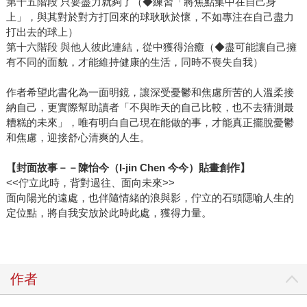
第十五階段 只要盡力就夠了（◆練習「將焦點集中在自己身
上」，與其對於對方打回來的球耿耿於懷，不如專注在自己盡力
打出去的球上）
第十六階段 與他人彼此連結，從中獲得治癒（◆盡可能讓自己擁
有不同的面貌，才能維持健康的生活，同時不喪失自我）
作者希望此書化為一面明鏡，讓深受憂鬱和焦慮所苦的人溫柔接
納自己，更實際幫助讀者「不與昨天的自己比較，也不去猜測最
糟糕的未來」，唯有明白自己現在能做的事，才能真正擺脫憂鬱
和焦慮，迎接舒心清爽的人生。
【封面故事－－陳怡今（I-jin Chen 今今）貼畫創作】
<<佇立此時，背對過往、面向未來>>
面向陽光的遠處，也伴隨情緒的浪與影，佇立的石頭隱喻人生的
定位點，將自我安放於此時此處，獲得力量。
作者