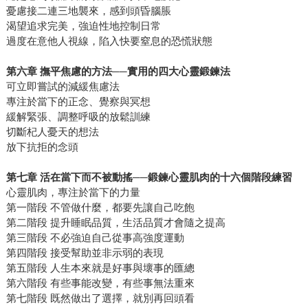
憂慮接二連三地襲來，感到頭昏腦脹
渴望追求完美，強迫性地控制日常
過度在意他人視線，陷入快要窒息的恐慌狀態
第六章 撫平焦慮的方法──實用的四大心靈鍛鍊法
可立即嘗試的減緩焦慮法
專注於當下的正念、覺察與冥想
緩解緊張、調整呼吸的放鬆訓練
切斷杞人憂天的想法
放下抗拒的念頭
第七章 活在當下而不被動搖──鍛鍊心靈肌肉的十六個階段練習
心靈肌肉，專注於當下的力量
第一階段 不管做什麼，都要先讓自己吃飽
第二階段 提升睡眠品質，生活品質才會隨之提高
第三階段 不必強迫自己從事高強度運動
第四階段 接受幫助並非示弱的表現
第五階段 人生本來就是好事與壞事的匯總
第六階段 有些事能改變，有些事無法重來
第七階段 既然做出了選擇，就別再回頭看