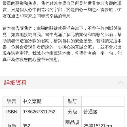
嚴重的憂鬱和焦慮。我們難以察覺自己所見的世界並非客觀的現
實，只是個人心中創造出的宇宙，於是內心一刻也不得停歇，忙
著在過去和未來之間尋找幸福的青鳥。
這本書告訴我們：幸福的關鍵就是活在當下，不帶任何判斷與偏
見，如實地接納自我。書中充滿了多元的案例和精彩的比喻，幫
助讀者們透過冷靜的省察，構築自我的安全堡壘。若能讀完這本
書，你將會發現作者所說的「心與心的真誠交流」，並不會只出
現在諮商室裡。我誠心地推薦這本書，希望作者的一字一句，能
真正為你疲憊的心靈帶來撫慰。
詳細資料
語言
中文繁體
裝訂
ISBN
9786267311752
分級
普通級
商品規
頁數
352
25開15*21cm