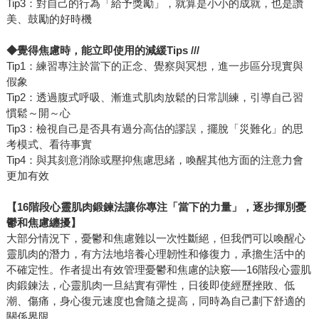
Tip3：對自己的行為「給予獎勵」，就算是小小的成就，也是讚
美、鼓勵的好時機
◆覺得焦慮時，能立即使用的減緩Tips ///
Tip1：練習專注於當下的正念、覺察與冥想，進一步區分現實與
假象
Tip2：透過腹式呼吸、漸進式肌肉放鬆的日常訓練，引導自己習
慣鬆～開～心
Tip3：檢視自己是否具有過分高估的謬誤，擺脫「災難化」的思
考模式、看待事實
Tip4：與其刻意消除或壓抑焦慮思緒，喚醒其他方面的注意力會
更加有效
【16階段心靈肌肉鍛鍊法讓你專注「當下的力量」，逐步揮別憂
鬱和焦慮纏擾】
大部分情況下，憂鬱和焦慮難以一次性斷絕，但我們可以喚醒心
靈肌肉的潛力，有方法地培養心理韌性和修復力，承擔生活中的
不確定性。作者提出有效管理憂鬱和焦慮的訣竅──16階段心靈肌
肉鍛鍊法，心靈肌肉一旦結實有彈性，日後即使經歷挫敗、低
潮、傷痛，身心復元速度也會隨之提高，同時為自己劃下舒適的
關係界限。