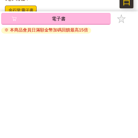
日
電子書
將儲存於會員中心→電子書服務「我的e書櫃」，點選線上
閱讀直接開啟閱讀。
※ 本商品會員日滿額金幣加碼回饋最高15倍
線上閱讀：
建議使用Chrome、Microsoft Edge 有較佳的線上瀏覽效
果， iOS 16 或以上版本，Android 6.0 以上版本，建議裝
置有6GB以上的記憶體，至少有 30 MB以上的容量。
離線閱讀：
APP下載：
iOS
Android
安裝電子書APP後，請依照提示登入「會員中心」→「我
的E書櫃」→「電子書APP通行碼/載具管理」，取得通行
碼再登入下載您所購買的電子書。完成下載後，點選任一
書籍即可開始離線閱讀。
請至會員中心→電子書服務「我的e書櫃」領取複製『兌換
碼』至電子書服務商Readmoo進行兌換。