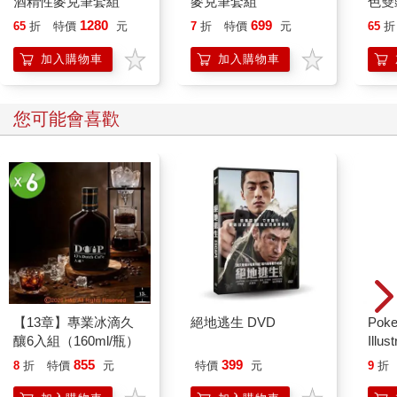
酒精性麥克筆套組
麥克筆套組
色雙
組 -
1280
699
65
折
特價
元
7
折
特價
元
65
折
加入購物車
加入購物車
您可能會喜歡
【13章】專業冰滴久
絕地逃生 DVD
Poke
釀6入組（160ml/瓶）
Illus
Poke
855
399
8
折
特價
元
特價
元
9
折
(Pokemo
Pres