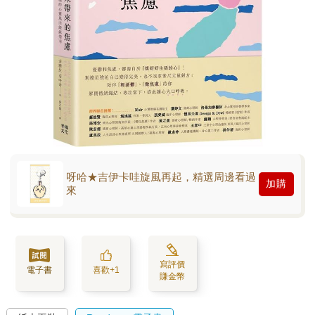
呀哈★吉伊卡哇旋風再起，精選周邊看過
加購
來
寫評價
電子書
喜歡+1
賺金幣