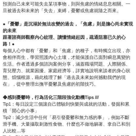
預測自己未來可能失去某項事物，則與焦慮的情緒息息相關。一
旦被過去和未來的「失去」束縛，憂鬱或焦慮就隨之而來。
●「憂鬱」是沉溺於無法改變的過去，「焦慮」則是擔心尚未實現
的未來
跟著諮商師觀察內心紋理、讀懂情緒起因，疏通阻塞已久的心
路！●
每個人心中都有「憂鬱」和「焦慮」的種子，有時獨立出現，亦
會相伴而生，學習照護內心土壤，才能保護自己面對瞬息萬變的
生活。作者透過多個諮詢案例分享，涵蓋職場問題、人際關係、
育兒壓力、就業困擾、家庭經濟等，詳實地說明來談者的身心狀
態、煩惱根源，藉此梳理了解「過去及未來如何撼動我們的現
在」，從中整理出撫平憂鬱及焦慮的初階技巧。
◆感到憂鬱時，行為活化三階段強化動機Tips ///
Tip1：每日設定三個讓自己體驗到快樂與成就的活動，發掘和累
積「開心的小事」
Tip2：減少生活中任何「易引發憂鬱和無力感的事」，例如不斷
滑手機、大量攝取刺激性食物、什麼也不做地躺著、拿自己和別
人比較…等