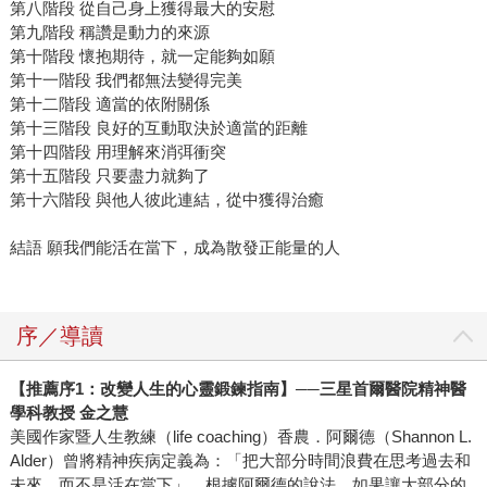
第八階段 從自己身上獲得最大的安慰
第九階段 稱讚是動力的來源
第十階段 懷抱期待，就一定能夠如願
第十一階段 我們都無法變得完美
第十二階段 適當的依附關係
第十三階段 良好的互動取決於適當的距離
第十四階段 用理解來消弭衝突
第十五階段 只要盡力就夠了
第十六階段 與他人彼此連結，從中獲得治癒
結語 願我們能活在當下，成為散發正能量的人
序／導讀
【推
薦序1：改變人生的心靈鍛鍊指南】
──三星首爾醫院精神醫
學科教授 金之慧
美國作家暨人生教練（life coaching）香農．阿爾德（Shannon L.
Alder）曾將精神疾病定義為：「把大部分時間浪費在思考過去和
未來，而不是活在當下」。根據阿爾德的說法，如果讓大部分的