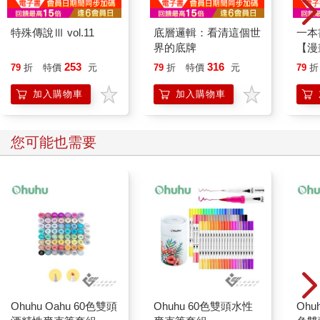
特殊傳說Ⅲ vol.11
底層邏輯：看清這個世
一本
界的底牌
【漫
行動
253
316
79
折
特價
元
79
折
特價
元
79
折
開關
「行
加入購物車
加入購物車
學方
您可能也需要
Ohuhu Oahu 60色雙頭
Ohuhu 60色雙頭水性
Ohuh