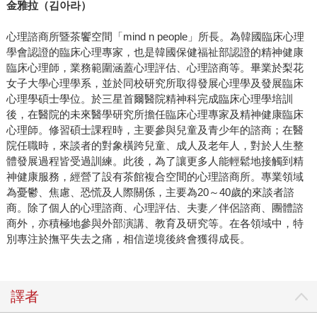
金雅拉（
김아라
）
心理諮商所暨茶饗空間「mind n people」所長。為韓國臨床心理
學會認證的臨床心理專家，也是韓國保健福祉部認證的精神健康
臨床心理師，業務範圍涵蓋心理評估、心理諮商等。畢業於梨花
女子大學心理學系，並於同校研究所取得發展心理學及發展臨床
心理學碩士學位。於三星首爾醫院精神科完成臨床心理學培訓
後，在醫院的未來醫學研究所擔任臨床心理專家及精神健康臨床
心理師。修習碩士課程時，主要參與兒童及青少年的諮商；在醫
院任職時，來談者的對象橫跨兒童、成人及老年人，對於人生整
體發展過程皆受過訓練。此後，為了讓更多人能輕鬆地接觸到精
神健康服務，經營了設有茶館複合空間的心理諮商所。專業領域
為憂鬱、焦慮、恐慌及人際關係，主要為20～40歲的來談者諮
商。除了個人的心理諮商、心理評估、夫妻／伴侶諮商、團體諮
商外，亦積極地參與外部演講、教育及研究等。在各領域中，特
別專注於撫平失去之痛，相信逆境後終會獲得成長。
譯者