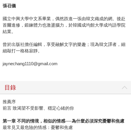
張召儀
國立中興大學中文系畢業，偶然跌進一張由韓文織成的網。後赴
首爾進修，鍛鍊體力也激盪腦力，於韓國成均館大學成均語學院
結業。
曾於出版社擔任編輯，享受融解文字的樂趣；現為韓文譯者，細
細敲打一格格寂靜。
jaynechang1110@gmail.com
目錄
推薦序
前言 致渴望不受影響、穩定心緒的你
第一章 不同的情境，相似的情感──為什麼必須深究憂鬱和焦慮
最常見又最危險的情感：憂鬱和焦慮