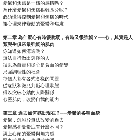
憂鬱和焦慮是一樣的感情嗎？
為什麼憂鬱和焦慮很難區分呢？
必須懂得控制憂鬱和焦慮的時代
隨心理規律變動的憂鬱和焦慮
第二章 為什麼心有時很脆弱，有時又很強韌？──心，其實是人
類與生俱來最強韌的肌肉
你知道如何溝通嗎？
無法自行做出選擇的人
誤以為自責和擔心是負面的錯覺
只強調理性的社會
每個人都有各式各樣的問題
從症狀和徵兆判斷心理狀態
得以突破心結的人際關係
心靈肌肉，改變自我的能力
第三章 過去如何撼動現在？──憂鬱的各種面貌
憂鬱，沉溺於無法改變的過去
憂鬱感和憂鬱症有什麼不同？
湧上心頭的憂鬱與無力感