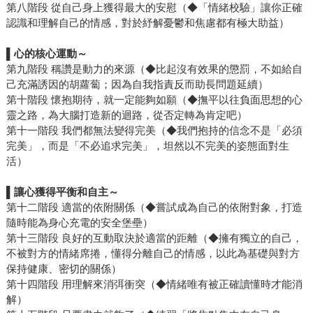
第八階段 從自己身上獲得最大的安慰（◆「情緒校驗」讓你正確
認識和理解自己的情感，對於紓解憂鬱和焦慮都有極大助益）
▌
心的核心運動～
第九階段 稱讚是動力的來源（◆比起沒有效果的懲罰，不如給自
己充滿誘因的胡蘿蔔；因為自我指責反而助長問題延續）
第十階段 懷抱期待，就一定能夠如願（◆撫平以往負面思想的心
靈之路，為大腦打造新的迴路，從否定轉為肯定吧）
第十一階段 我們都無法變得完美（◆我們抱持的信念不是「必須
完美」，而是「不必追求完美」，坦然以不完美的姿態面對生
活）
▌
讓心獲得平衡和自主～
第十二階段 適當的依附關係（◆嘗試成為自己的依附對象，打造
隨時能為身心充電的安全堡壘）
第十三階段 良好的互動取決於適當的距離（◆擁有獨立的自己，
不被對方的情緒席捲，懂得分離自己的情感，以此為基礎與對方
保持健康、密切的關係）
第十四階段 用理解來消弭衝突（◆情緒唯有被正確讀懂時才能消
解）