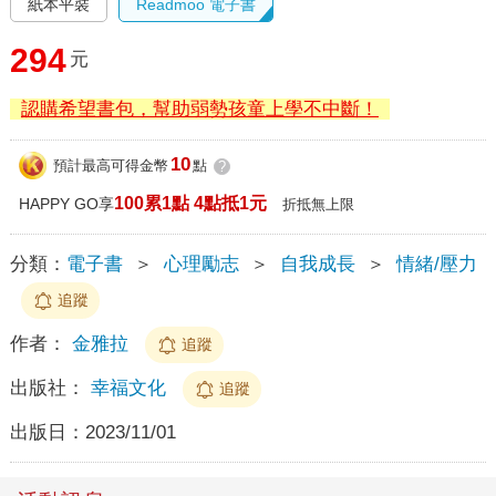
紙本平裝
Readmoo 電子書
294
元
認購希望書包，幫助弱勢孩童上學不中斷！
10
預計最高可得金幣
點
?
100累1點 4點抵1元
HAPPY GO享
折抵無上限
分類：
電子書
＞
心理勵志
＞
自我成長
＞
情緒/壓力
追蹤
作者：
金雅拉
追蹤
出版社：
幸福文化
追蹤
出版日：
2023/11/01