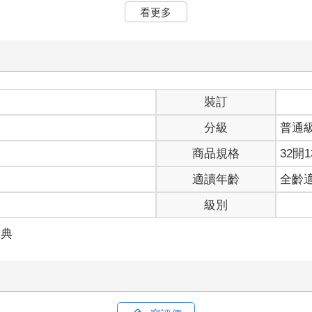
容終究是有極限的。人的行為或許是建立在堅硬的岩石上，或許可能
看更多
，我便恨不得這世上的人永遠穿上制服、向道德立正站好。我不願再
本書名的同名主角。蓋茲比，代表了我真心不屑的一切事物。如果說
彷彿精巧儀器般，能探測到千里之外的地震。這種能力的敏銳，跟那
就位的特質。這種特質，我從未在其他人身上發現過，也可能此生再
揚的汙穢塵埃，讓我一度對人類那些徒勞無功的哀愁，和短暫的歡愉
裝訂
分級
普通
裕的家族。卡拉威家算是某種世族，有個因襲的說法，說我們是巴克
加內戰，然後開始做批發五金的生意，這個生意如今由我父親負責經
商品規格
32開1
他那幅掛在父親辦公室冷硬風格的肖像畫。一九一五年，我從紐哈芬
遷移。我對這場反突襲投入得相當徹底，以至於回來後反倒坐立難安
適讀年齡
全齡
識的每個人都在做債券，我猜想這行業應該還能再多養一名單身男子
級別
「呃，就……這樣吧。」父親同意資助我一年，在經過各種拖延後，
古典
值溫暖時節，我又剛從一個有著寬闊草坪、和舒適樹木的地方離開，
風化斑駁、像紙板搭建般的平房，每月八十元。但到了最後一刻，公
我還有一輛舊道奇轎車、和一位芬蘭女士，她能替我整理床鋪、煮早
來得還晚的男子，在路上攔住了我。