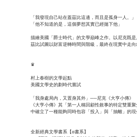
「我發現自己站在蓋茲比這邊，而且是孤身一人。」
「他不知道的是，這個夢想其實已經拋下他」
描繪美國「爵士時代」的文學巔峰之作。以尼克既是
茲比試圖以財富逆轉時間與階級，最終在現實中走向
♛
村上春樹的文學起點
美國文學史的劃時代嘗試
「我身處局內，又置身其外」──尼克《大亨小傳》
《大亨小傳》其「第一人稱回顧性敘事的特定雙重聚
中確立了一種能夠同時包容「投入」與「抽離」的現
全新經典文學書系【α書系】