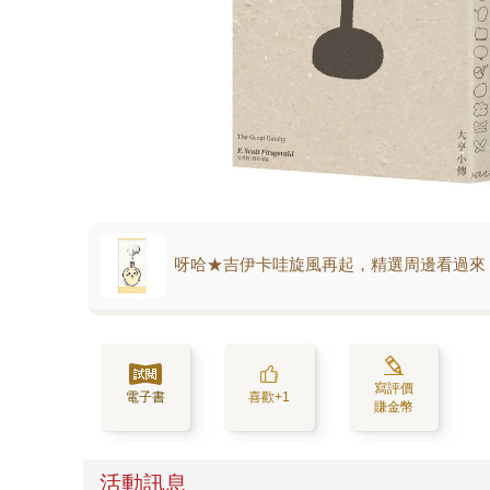
呀哈★吉伊卡哇旋風再起，精選周邊看過來
寫評價
電子書
喜歡+1
賺金幣
活動訊息