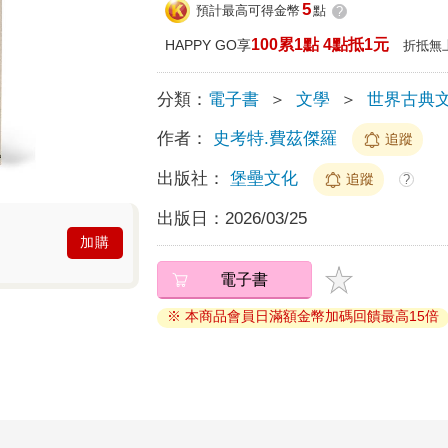
5
預計最高可得金幣
點
?
100累1點 4點抵1元
HAPPY GO享
折抵無
分類：
電子書
＞
文學
＞
世界古典
作者：
史考特.費茲傑羅
追蹤
出版社：
堡壘文化
追蹤
?
出版日：
2026/03/25
加購
電子書
※ 本商品會員日滿額金幣加碼回饋最高15倍