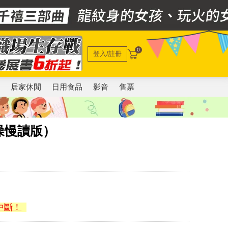
0
登入/註冊
電
居家休閒
日用食品
影音
售票
噪慢讀版）
中斷！