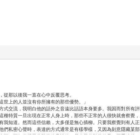
，從那以後我一直在心中反覆思考。
這世上的人並沒有你所擁有的那些優勢。」
方式交流，我明白他的話外之音遠比話語本身要多。我因而對所有評
這種特質一旦出現在正常人身上時，那些不正常的人很快就會察覺，
有我知道。然而這些信賴，大多僅是無心插柳。只要我察覺到有人正
他們私密心聲時，表達的方式通常是有樣學樣，又因為刻意隱藏某部
東西。正如父親帶著階級偏見說的，我也帶著階級偏見一再重述的：