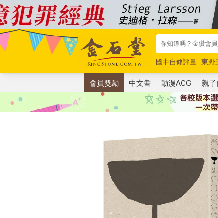
國中自修評量
東野
唯紅花綻放
奧德賽
會員獎勵
中文書
動漫ACG
親子