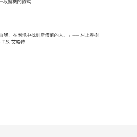
己一段關機的儀式
自我、在困境中找到新價值的人。」── 村上春樹
.S. 艾略特