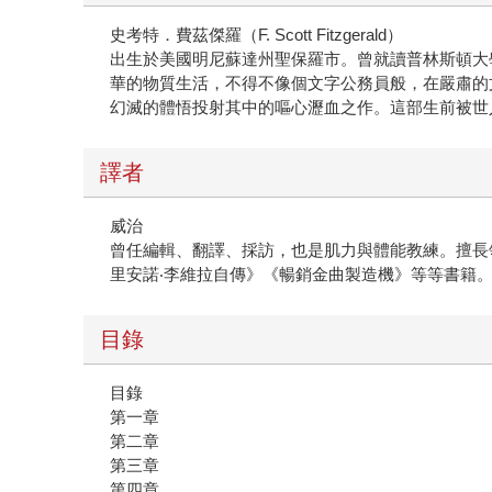
史考特．費茲傑羅（F. Scott Fitzgerald）
出生於美國明尼蘇達州聖保羅市。曾就讀普林斯頓大
華的物質生活，不得不像個文字公務員般，在嚴肅的
幻滅的體悟投射其中的嘔心瀝血之作。這部生前被世
譯者
威治
曾任編輯、翻譯、採訪，也是肌力與體能教練。擅長
里安諾‧李維拉自傳》《暢銷金曲製造機》等等書籍
目錄
目錄
第一章
第二章
第三章
第四章