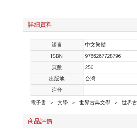
然而，在對自己的寬容度一番自誇後，我得承認，寬
那是建立在什麼基礎上了。去年秋天自東部回來之後
的特權。唯有他是我這種心情中的例外，蓋茲比，這
的魅力，一種對人生即將兌現的、格外敏銳的能力，
詳細資料
擁抱希望的非凡天賦，是一種為浪漫與理想隨時準備
有錯，是那些反覆折磨著蓋茲比、在他夢想伊始時飄
語言
中文繁體
ISBN
9786267728796
我家已長達三代都住在這個中西部城市，是個顯赫富
父的兄弟，一八五一年時他來到此地，找人代替他參
頁數
256
我從未見過這位叔公，但我應該長得蠻像他，尤其像
參加了那場被稱為「世界大戰」的、遲來的日耳曼大
出版地
台灣
殘破的盡頭。於是我決定去東邊學習債券業務。我認
注音
挑選預備學校似的，最後他們才一臉嚴肅的說了聲：
會永遠待在這裡。
電子書
＞
文學
＞
世界古典文學
＞
世界
比較務實的作法，是要先在市區找間房子，但那時正
房子。這主意聽起來很棒。他找到了那棟房子，是棟
本還有一隻狗，在牠跑掉前，至少我還養了牠幾天。
商品評價
解。
這種孤單感持續了一兩天，直到有天早上，一個比我