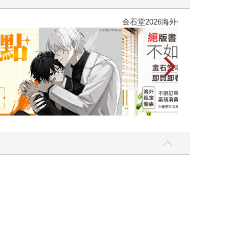
吃一點〉第二波
金石堂2026海