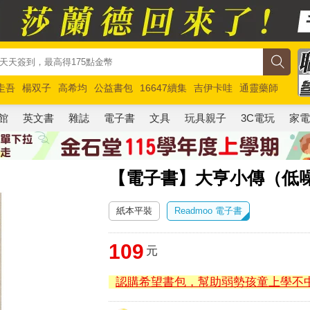
圭吾
楊双子
高希均
公益書包
16647續集
吉伊卡哇
通靈藥師
路邊攤新作
馬斯克
玩具總動員5
超慢跑
館
英文書
雜誌
電子書
文具
玩具親子
3C電玩
家
【電子書】大亨小傳（低
紙本平裝
Readmoo 電子書
109
元
認購希望書包，幫助弱勢孩童上學不