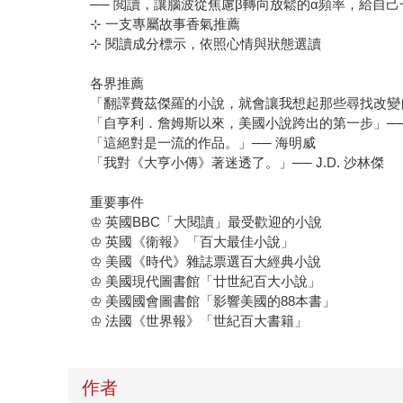
── 閲讀，讓腦波從焦慮β轉向放鬆的α頻率，給自
⊹ 一支專屬故事香氣推薦
⊹ 閱讀成分標示，依照心情與狀態選讀
各界推薦
「翻譯費茲傑羅的小說，就會讓我想起那些尋找改變
「自亨利．詹姆斯以來，美國小說跨出的第一步」── T
「這絕對是一流的作品。」── 海明威
「我對《大亨小傳》著迷透了。」── J.D. 沙林傑
重要事件
♔ 英國BBC「大閱讀」最受歡迎的小說
♔ 英國《衛報》「百大最佳小說」
♔ 美國《時代》雜誌票選百大經典小說
♔ 美國現代圖書館「廿世紀百大小說」
♔ 美國國會圖書館「影響美國的88本書」
♔ 法國《世界報》「世紀百大書籍」
作者