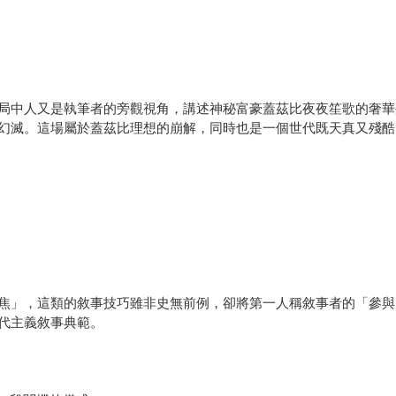
局中人又是執筆者的旁觀視角，講述神秘富豪蓋茲比夜夜笙歌的奢華
幻滅。這場屬於蓋茲比理想的崩解，同時也是一個世代既天真又殘酷
焦」，這類的敘事技巧雖非史無前例，卻將第一人稱敘事者的「參與
代主義敘事典範。