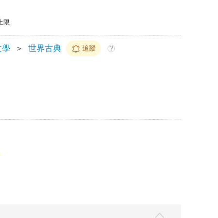
上限
文學
＞
世界古典
追蹤
?