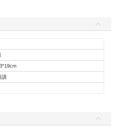
源自於濕軟的沼澤，但只要超過某個界限，我便不管
經歷什麼放縱的出走，即使那曾賦予我窺探人心深處
人格是由一連串的成功組成，那麼他確實散發著耀眼
種被冠以「創造性氣質」的脆弱易感完全不同，而是
也不會遇見。沒錯，到頭來，蓋茲比這個人本身並沒
失去了興趣。
級
盧公爵的後代。但實際上我們家族的創始人，是我祖
營。
3*19cm
畢業，比父親晚了四分之一個世紀左右，沒過多久我
。中西部不再是這個世界溫暖的中心，反而像是宇宙
適讀
。我所有的伯伯嬸嬸們都在討論這件事，彷彿在為我
我才在一九二二年春天來到了東部，那時我以為，我
因此辦公室一位年輕同事提議，一起在通勤小鎮租棟
司卻派他去華盛頓，於是只好我一個人前往鄉間。我
餐，以及在電爐旁自言自語咕噥著芬蘭人的睿智見