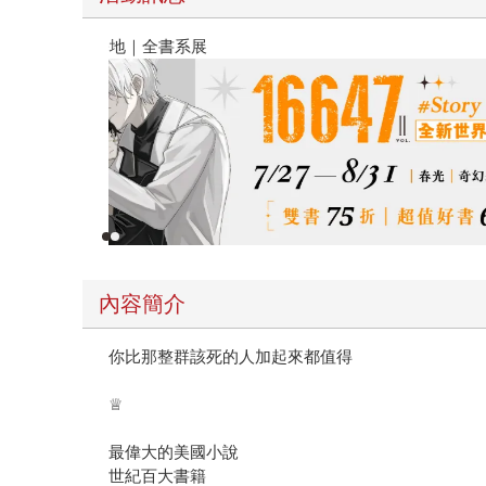
春光ｘ奇幻基地｜全書系展
內容簡介
你比那整群該死的人加起來都值得
♕
最偉大的美國小說
世紀百大書籍