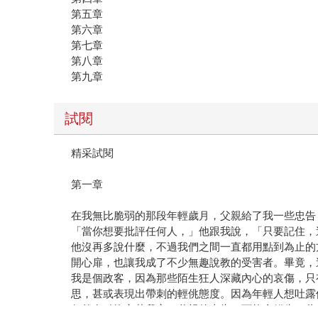
第五章
第六章
第七章
第八章
第九章
試閱
精采試閱
第一章
在我無比脆弱的那段年輕歲月，父親給了我一些忠告
「當你想要批評任何人，」他跟我說，「只要記住，
他沒再多說什麼，不過我們之間一直都用點到為止的
開心扉，也讓我成了不少無趣說教的受害者。畢竟，
我是個政客，因為那些陌生狂人深藏內心的哀傷，只
思，甚或表現出帶刺的輕佻態度。因為年輕人想吐露
仍然有點擔心若我忘了父親的忠告，可能會錯失一些