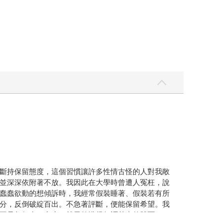
斷持保留態度，這個習慣讓許多性情古怪的人對我敞
並深深依附著不放。我因此在大學時曾遭人冤枉，說
蠢蠢欲動的想傾訴時，我經常假裝睡著、假裝若有所
分，反倒破綻百出。不急著評斷，便能保留希望。我
不是每個人一出生，就天然懂得何謂基本的體面。