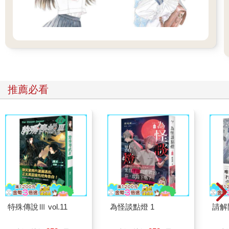
不過，實在是太熱了。用澆水壺替花草澆水後，土壤雖然會吸收
水分而變成較深的顏色，但沒多久又會變得乾燥。夏季的澆水量
真的難以拿捏。
（去年是怎麼做的呢……）
幾個月前，美世才剛冠上久堂這個夫姓。但這是她第二次在這個
家迎來夏季。
去年春天。
美世離開自己出生成長的齋森家，以嫁為人妻為目的來到這個
推薦必看
家。明明父母都是異能者，卻不具備任何異能的美世，在自己的
娘家飽受欺凌和排擠，最後像是被趕出家門那樣，在毫無選擇的
情況下被迫嫁給風評奇差的對象。
然而，在相遇相識後發現，不同於風評，他對待美世相當親切。
在那之後過了一年多，發生過各式各樣的事。和親生父親、繼
母、同父異母的妹妹分道揚鑣；自己原有的異能覺醒；以及，與
某個和親生母親關係匪淺的男人對峙。
美世茫然回想這一年來的點點滴滴，然後在內心苦笑。
原來如此。去年夏天，她根本無暇思考澆水這種芝麻綠豆的小
事。那時的她，光是自己的問題都應付不完了。
特殊傳說Ⅲ vol.11
為怪談點燈 1
請解
陽光在一瞬間變得更刺眼，美世不禁瞇起雙眼。
（那是……？）