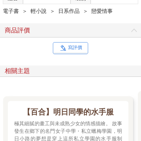
私心。所以你這麼問，我會很傷腦筋呢。」
儘管兩道眉毛稍稍彎成八字狀，上司的臉上仍掛著笑容。不同於
電子書
＞
輕小說
＞
日系作品
＞
戀愛情事
回答內容，她的語氣聽起來一點都不困擾。
「不過，畢竟這裡是這個國家最具有歷史性、被當成首都的時間
商品評價
也最長久的地方。你不覺得這個地點，很適合用來尋找我們追求
的那個東西嗎，尤金？」
「說得也是。」
寫評價
其實，他也覺得上司應該是基於這樣的理由，才會選擇這塊土
地。他不清楚她所謂的私心是什麼，也不感興趣。
（她又在打什麼主意了嗎……不對，或許只是想說些故弄玄虛的
相關主題
話罷了。）
他在內心嘆了口氣。
眼前這名女性不會給他過於繁瑣的指示，也不會勉強他執行無法
完成的任務，做為一名上司算是無可挑剔。在她手下工作很順
利，甚至讓他有些心懷感激。但這位上司時常會做些彷彿夾帶弦
外之音的發言，要揣測她真正的用意實在很麻煩──儘管他也不確
【百合】明日同學的水手服
定有沒有這麼做的必要。總之，這算是她的小瑕疵。
（反正，只要她不會過度干涉我就好。）
極其細膩的畫工與未成熟少女的情感描繪。 故事
尤金有自己的一套想法和做法。他打算在這位放任主義的上司身
發生在鄉下的名門女子中學・私立蠟梅學園，明
邊，隨心所欲地放手一搏。
日小路的夢想是穿上這所私立學園的水手服制