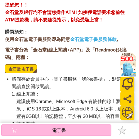
像水蒸氣那樣在空氣中融化、消散。
提醒您！！
下個瞬間，周遭的聲響和熱氣全都跟著被喚醒。美世感覺到汗水
金石堂及銀行均不會請您操作ATM! 如接獲電話要求您前往
從太陽穴流淌下來。
ATM提款機，請不要聽從指示，以免受騙上當！
剛才那究竟是什麼？美世不禁杵在原地半晌。
購買須知：
「美世。」
一雙有力的手臂從身後溫柔攬住美世，將她拉回現實。
使用金石堂電子書服務即為同意
金石堂電子書服務條款
。
從柳樹花樣的淡灰色和服中探出的白皙臂膀，有著能看出主人平
電子書分為「金石堂(線上閱讀+APP)」及「Readmoo(兌換
日勤加鍛鍊的結實肌肉。漸漸習慣被這雙手臂擁入懷裡的美世，
碼)」兩種：
現在已經變得會感到安心，而不像過去那樣緊張。
「……老爺。」
無須轉頭，美世也明白這雙手臂屬於誰，但她仍轉頭仰望站在自
將儲存於會員中心→電子書服務「我的e書櫃」，點選線上
己身後那個人的臉龐。
閱讀直接開啟閱讀。
輕輕瞇起淺藍色眸子，帶著溫柔表情俯瞰她的清秀臉蛋。久堂清
霞，在今年春天成為美世夫婿的久堂家當家。
線上閱讀：
他俊秀脫俗的外表，足以讓人不敢相信世上竟然有這般美男子存
建議使用Chrome、Microsoft Edge 有較佳的線上瀏覽效
在。但這樣的清霞，此刻微微露出擔心愛妻的神色。
果， iOS 16 或以上版本，Android 6.0 以上版本，建議裝
「怎麼了？妳剛才好像在發呆。身體不舒服嗎？」
置有6GB以上的記憶體，至少有 30 MB以上的容量。
美世的眼角泛起笑意。
離線閱讀：
「不，我沒有不舒服。抱歉讓您操心了。」
電子書
APP下載：
iOS
Android
「是妳的話，再怎麼操心都無妨。」
安裝電子書APP後，請依照提示登入「會員中心」→「我