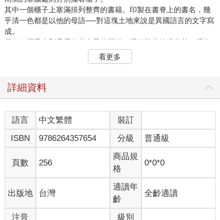
其中一個櫃子上塞滿排列整齊的書籍。印製在書脊上的書名，幾
乎清一色都是以他的母語──對這塊土地來說是異國語言的文字寫
成。
另一個櫃子上則是擺放著大量的瓶罐。裡頭裝著乾燥花草、浸泡
在液體裡的爬蟲類等生物、謎樣的骨頭……都是能做為藥材使用
看更多
的東西。
其他同業者的房間，基本上也都是這種感覺。
在一般人眼中，櫃子上的物品大概都是跟垃圾沒兩樣的詭異東
詳細資料
西；但對他們而言，可是再熟悉不過的生財道具。
「您為什麼選擇這裡做為據點，而不是帝都？」
正對著房門的窗邊，有一張桃花心木材質的深褐色辦公桌。男子
語言
中文繁體
裝訂
對坐在桌前旋轉羽毛筆的上司道出自身的疑問。
ISBN
9786264357654
分級
普通級
「你覺得帝都比較好？」
「我……」
商品規
「也是呢。畢竟你的勁敵就在帝都。」
頁數
256
0*0*0
格
「跟那個男人無關，他也不是什麼勁敵。是我比他更勝一籌，無
論在靜態學習課程或實際演練都是如此。」
適讀年
出版地
台灣
全齡適讀
「呵呵，就當作是這麼一回事吧。」
齡
上司聳聳肩，兩片鮮紅唇瓣彎成妖豔的笑容。
「關於你剛才的疑問，會選擇這塊土地，完全是出自於我個人的
注音
級別