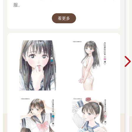
「我必定會在這塊土地上找出『那個』。」
服。
「我很期待你的表現喲。搜集到的情報也足夠了吧？」
「是的。調查已經進行到某種程度，也鎖定了幾個候補目標。事
看更多
前準備也進行得差不多了。」
為了成就這個目的，他會不擇手段。但他並不打算將個人情感摻
入其中。雖然上司似乎跟他有所不同就是。
看到尤金以做好覺悟的嚴肅神情點點頭後，上司露出滿足的深邃
笑容。
（我的同類……終於要見到面了嗎？）
在尤金心中打轉的，是幾分期待、加上幾分緊張的複雜情緒。
第一章 預感
悶濕的梅雨季結束後，帝都迎來了夏天。
自家附近的翠綠林木上，不停傳來高亢不已的蟬鳴。打在地面上
的炙熱陽光，讓水氣逐漸消散。
若是太陽剛升起的清晨，還不至於太熱；但不到正午，酷暑便一
瞬間籠罩大地。這陣子已經進入了這樣的氣候。
姓氏從齋森變成久堂的美世，一隻手握著澆水壺站在庭院裡。
院子裡盛開著色彩鮮豔的夏季花卉。角落有對著太陽綻放的大朵
向日葵，沿著廊台擺放的數個盆栽，裡頭種的是藍色和紫色的牽
牛花。再加上桔梗、紫薇等其他花卉，呈現出一片光看就讓人很
開心的斑斕色彩。