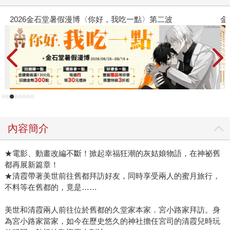
2026金石堂暑假漫博〈你好，我吃一點〉第二波
金
內容簡介
★電影、動畫改編不斷！掀起幸福狂潮的灰姑娘物語，在神祕舊
都再展新篇章！
★清霞帶著美世前往舊都拜訪好友，同時享受兩人的蜜月旅行，
不料等在舊都的，竟是……
美世和清霞兩人前往位於舊都的久堂家本家．宮小路家拜訪。身
為宮小路家當家，如今在歷史悠久的神社擔任宮司的清霞兒時玩