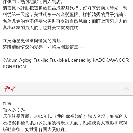
伴弧門，熱切地歡迎兩人到訪。
清霞原本計劃把這趟旅程當成蜜月旅行，好好享受兩人時光，孰
料從第一天起，美世就被一名金髮藍眼、樣貌清秀的男子搭訕，
名為尤金的他不停要求美世再次跟自己見面；而盯上薄刃之力的
宮小路家的男人們，也對美世虎視眈眈……
在充滿歷史傳承與怪異的舊都，
這段鶼鰈情深的愛戀，即將展開新篇章──
©Akumi Agitogi,Tsukiho Tsukioka Licensed by KADOKAWA COR
PORATION
作者
作者
顎木あくみ
居住於長野縣。2019年以《我的幸福婚約》踏入文壇，細膩的人
物描寫和極具張力的設定獲得廣大人氣，改編成真人電影和電視
版動畫後，於世界各國大受歡迎。