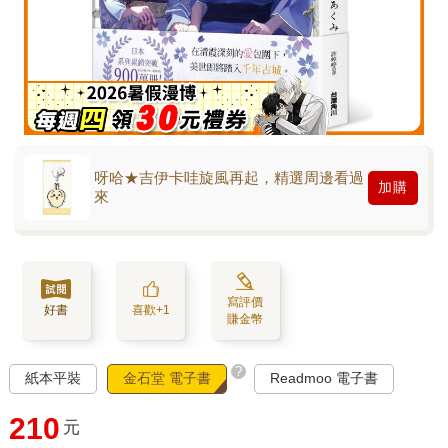
呀哈★吉伊卡哇旋風再起，精選周邊看過
加購
來
寫評價
好書
喜歡+1
賺金幣
?
紙本平裝
金石堂 電子書
Readmoo 電子書
210
元