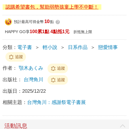
認購希望書包，幫助弱勢孩童上學不中斷！
10
預計最高可得金幣
點
?
100累1點 4點抵1元
HAPPY GO享
折抵無上限
分類：
電子書
＞
輕小說
＞
日系作品
＞
戀愛情事
追蹤
作者：
顎木あくみ
追蹤
出版社：
台灣角川
追蹤
出版日：
2025/12/22
相關主題：
台灣角川：感謝祭電子書展
活動訊息