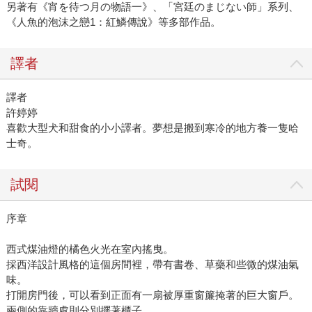
另著有《宵を待つ月の物語一》、「宮廷のまじない師」系列、
《人魚的泡沫之戀1：紅鱗傳說》等多部作品。
譯者
譯者
許婷婷
喜歡大型犬和甜食的小小譯者。夢想是搬到寒冷的地方養一隻哈
士奇。
試閱
序章
西式煤油燈的橘色火光在室內搖曳。
採西洋設計風格的這個房間裡，帶有書卷、草藥和些微的煤油氣
味。
打開房門後，可以看到正面有一扇被厚重窗簾掩著的巨大窗戶。
兩側的靠牆處則分別擺著櫃子。