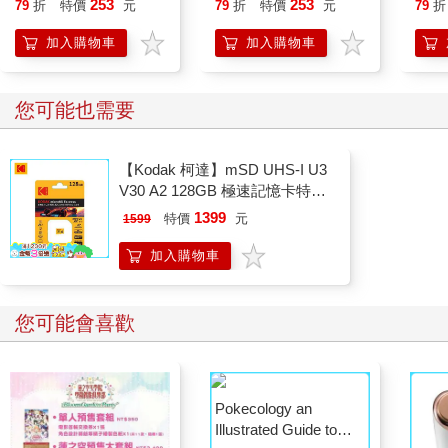
253
253
79
折
特價
元
79
折
特價
元
79
折
宛如從地面熱氣中衍生出來的蜃景，美世的視野中出現了幻影。
她突然覺得整個人彷彿失去了知覺。夏天的熱氣和蟬鳴都在一瞬
加入購物車
加入購物車
間被阻斷，她感受不到、也聽不到。
「咦……」
原本以為眼前變得一片白茫茫的美世，發現一段距離外佇立著兩
您可能也需要
個模糊人影。
是誰呢？心中不自覺浮現這個疑問，美世定睛望去。
「老爺？」
【Kodak 柯達】mSD UHS-I U3
其中一個人影看起來貌似男性。他身穿夏季的輕薄衣物，一頭紮
V30 A2 128GB 極速記憶卡特仕
起的直長髮從肩上垂落。沒錯──看起來就像美世深愛的夫婿久堂
版
1399
特價
元
1599
清霞。
但那個身影就只是默默地佇立著，完全沒有望向美世。
加入購物車
感覺像是幻覺。不，亦或是美世的白日夢？
至於站在旁邊的另一個人影──
（咦……怎麼回事？）
您可能會喜歡
美世不禁瞪大雙眼。
酷暑讓她的大腦無法好好運轉。不過，美世仍馬上察覺出這片光
景的異樣。
（那是……我？）
依偎在看似清霞的人影身旁的，是一名身穿和服的女性。美世不