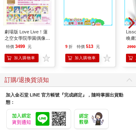
可能看錯。因為她每天都在鏡子裡看到同一張臉。
背對著美世的兩個身影深情對望，緊緊倚靠彼此的身體。
為什麼？美世這麼想著。
她的夢境總是十分特別。因為擁有夢見之力的異能，美世能自在
進出、操控他人的夢境。夢見之力是極為強大的能力，若將其提
劇場版 Love Live！蓮
Pokecology an
Liss
升至極致，甚至還能讓施術者窺見過去、現在和未來。
之空女學院學園偶像俱
Illustrated Guide to
喚膚
不過，倘若眼前景象是夢見之力讓美世做的白日夢，有個和以往
樂部 Bloom Garden
Pokemon Ecology
儀
3499
513
特價
元
9
折
特價
元
截然不同的關鍵之處。
2990
Party蓮之空預售大套
(Pokemon Pikachu
（至今，我都沒有在夢中看到自己出現過呢。）
組
Press)
加入購物車
加入購物車
美世不曾在夢中以第三人的客觀角度看過自己。那些夢境，都是
以她本人或其他人的視角呈現，同時也都是她完全不曾涉及的場
面。
訂購/退換貨須知
她的心臟不安地抽動了一下。
背對著自己的一男一女的身影，其中一人──貌似美世的那一方緩
緩轉過頭來。
加入金石堂 LINE 官方帳號『完成綁定』，隨時掌握出貨動
那張熟悉的面容露出平靜、卻也有些妖豔的笑容。
態：
那真的是自己嗎？自己會露出那樣的笑容嗎？
跟自己有著相同臉蛋的女子，帶著魅惑的笑，對著愣在原地的美
世緩緩蠕動抹上胭脂的唇瓣。
（什麼……？她在說什麼？）
美世試著專心解讀女子的唇語，但兩個身影隨即開始扭曲變形，