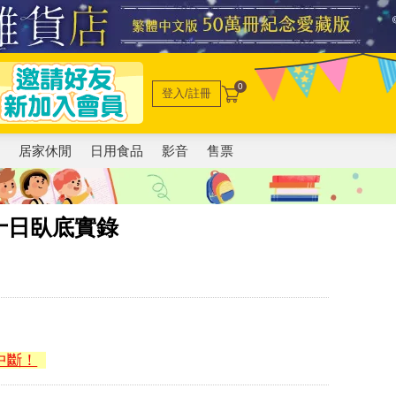
0
登入/註冊
電
居家休閒
日用食品
影音
售票
十日臥底實錄
中斷！