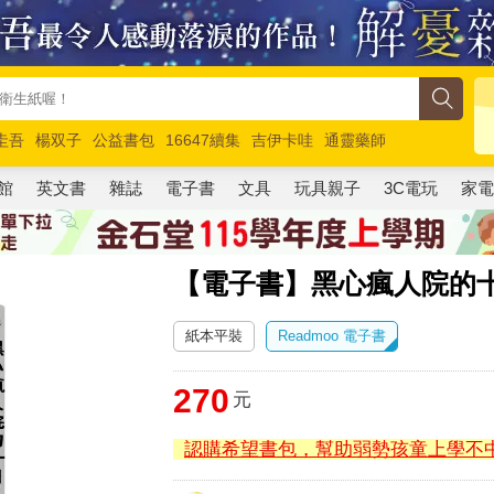
圭吾
楊双子
公益書包
16647續集
吉伊卡哇
通靈藥師
路邊攤新作
馬斯克
玩具總動員5
超慢跑
館
英文書
雜誌
電子書
文具
玩具親子
3C電玩
家
【電子書】黑心瘋人院的
紙本平裝
Readmoo 電子書
270
元
認購希望書包，幫助弱勢孩童上學不