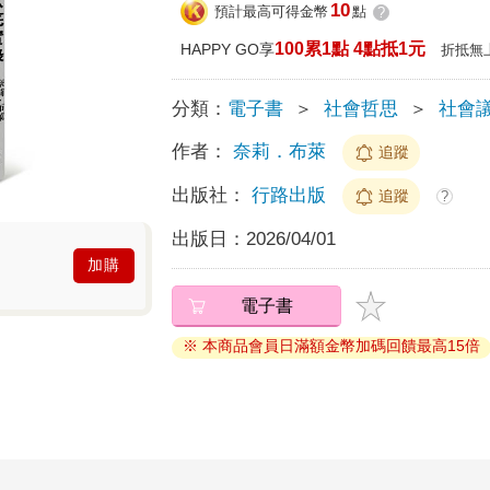
10
預計最高可得金幣
點
?
100累1點 4點抵1元
HAPPY GO享
折抵無
分類：
電子書
＞
社會哲思
＞
社會
作者：
奈莉．布萊
追蹤
出版社：
行路出版
追蹤
?
出版日：
2026/04/01
加購
電子書
※ 本商品會員日滿額金幣加碼回饋最高15倍