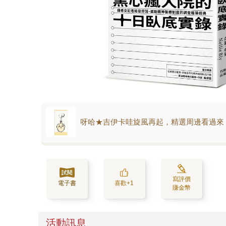
呀哈★吉伊卡哇旋風再起，精選周邊看過來
寫評價
電子書
喜歡+1
賺金幣
活動訊息