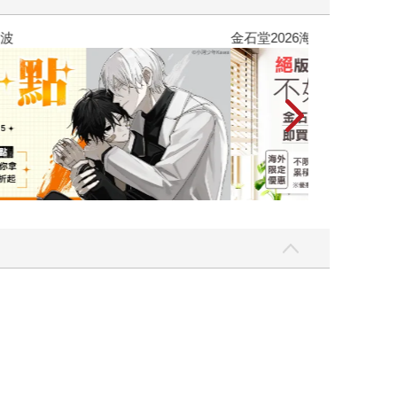
吃一點〉第二波
金石堂2026海