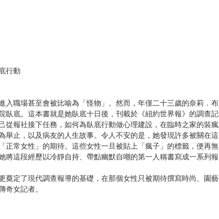
底行動
進入職場甚至會被比喻為「怪物」。然而，年僅二十三歲的奈莉．布
院臥底。這本書就是她臥底十日後，刊載於《紐約世界報》的調查記
己從報社接下任務，如何為臥底行動做心理建設，在臨時之家的裝瘋
為舉止，以及病友的人生故事。令人不安的是，她發現許多被關在這
「正常女性」的期待。這些女性一旦被貼上「瘋子」的標籤，便再無
她將這段經歷以冷靜自持、帶點幽默自嘲的第一人稱書寫成一系列報
更奠定了現代調查報導的基礎，在那個女性只被期待撰寫時尚、園藝
傳奇女記者。