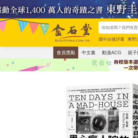
國中自修評量
東野
唯紅花綻放
奧德賽
會員獎勵
中文書
動漫ACG
親子