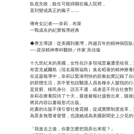
臥底失敗，餘生可能得關在瘋人院裡，
直到變成真正的瘋子……
傳奇女記者──奈莉．布萊
一戰成名的紀實報導經典
◆專文導讀：從美國到臺灣，跨越百年的精神病院臥
──資深精神專科醫師／作家 吳佳璇
十九世紀末的美國，女性在許多領域普遍遭受歧視，
布雷克威爾島（現名羅斯福島）臭名昭著的精神療養
在這篇報導中，奈莉以緊湊明快的節奏如實記錄了自
的群體生活，其中更包括醫護人員各種令人髮指的行
是貧窮、移民身分、語言不通，或者是不符合社會對
奈莉在療養院待了十天，最後被報社援救出來，隨後
將其內容以書籍形式出版。
此書的出版不僅引發社會震撼，促成實際制度改革，
為眾多無聲者發聲，也讓她成為美國新聞史上少見的
「我進去之後，你要怎麼把我弄出來呢？」