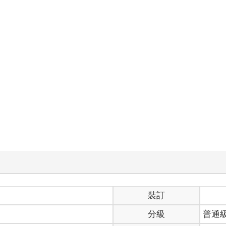
裝訂
分級
普通