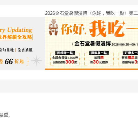
2026金石堂暑假漫博〈你好，我
嚴重。