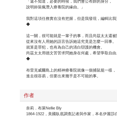
「還不知道，必要的時候，我們會公布妳的身分，
說明妳裝瘋潛入療養院的緣由。」
我對這項任務實在沒有把握，但是我發現，編輯比我
◆
這一關，很可能就是一輩子的事，而且尚茲太太還被
從來沒有人用她的語言告訴她這究竟是怎麼一回事。
就算是罪犯，也有為自己的清白辯護的機會。
尚茲太太用德文苦苦求問她身在何處，希望爭取自由
◆
布雷克威爾島上的精神療養院就像一個捕鼠籠一樣，
進去很容易，但要出來幾乎是不可能的事。
作者
奈莉．布萊Nellie Bly
1864-1922，美國臥底調查記者與作家，本名伊麗莎白