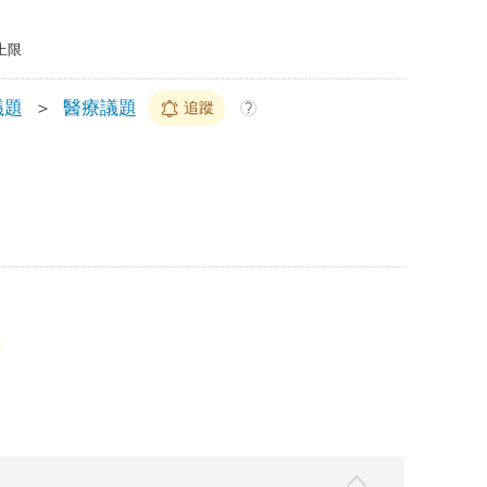
上限
議題
＞
醫療議題
追蹤
?