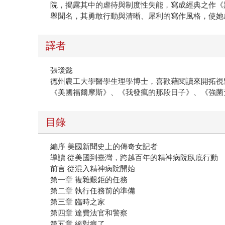
院，揭露其中的虐待與制度性失能，寫成經典之作《
舉聞名，其勇敢行動與清晰、犀利的寫作風格，使她
譯者
張瓊懿
德州農工大學醫學生理學博士，喜歡藉閱讀來開拓視
《美國福爾摩斯》、《我發瘋的那段日子》、《強菌
目錄
編序 美國新聞史上的傳奇女記者
導讀 從美國到臺灣，跨越百年的精神病院臥底行動
前言 從混入精神病院開始
第一章 複雜艱鉅的任務
第二章 執行任務前的準備
第三章 臨時之家
第四章 達費法官和警察
第五章 絕對瘋了