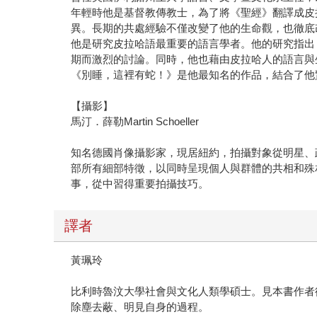
年輕時他是基督教傳教士，為了將《聖經》翻譯成皮
異。長期的共處經驗不僅改變了他的生命觀，也徹底
他是研究皮拉哈語最重要的語言學者。他的研究指出
期而激烈的討論。同時，他也藉由皮拉哈人的語言與
《別睡，這裡有蛇！》是他最知名的作品，結合了他
【攝影】
馬汀．薛勒Martin Schoeller
知名德國肖像攝影家，現居紐約，拍攝對象從明星、
部所有細部特徵，以同時呈現個人與群體的共相和殊相，
事，從中習得重要拍攝技巧。
譯者
黃珮玲
比利時魯汶大學社會與文化人類學碩士。見本書作者
除塵去蔽、明見自身的過程。