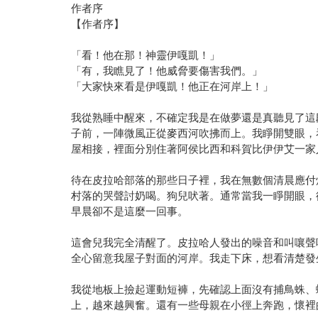
作者序
【作者序】
「看！他在那！神靈伊嘎凱！」
「有，我瞧見了！他威脅要傷害我們。」
「大家快來看是伊嘎凱！他正在河岸上！」
我從熟睡中醒來，不確定我是在做夢還是真聽見了這
子前，一陣微風正從麥西河吹拂而上。我睜開雙眼，
屋相接，裡面分別住著阿侯比西和科賀比伊伊艾一家
待在皮拉哈部落的那些日子裡，我在無數個清晨應付
村落的哭聲討奶喝。狗兒吠著。通常當我一睜開眼，
早晨卻不是這麼一回事。
這會兒我完全清醒了。皮拉哈人發出的噪音和叫嚷聲
全心留意我屋子對面的河岸。我走下床，想看清楚發
我從地板上撿起運動短褲，先確認上面沒有捕鳥蛛、
上，越來越興奮。還有一些母親在小徑上奔跑，懷裡