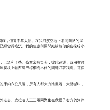
閃耀，但還不算太熱。在我河濱空地上那間簡陋的屋
已經變得暗沉。我的住處與兩間結構相似的皮拉哈小
，已溫和了些。孩童常嘻笑著，彼此追逐，或用響徹
屋牆板上帕西烏巴棕櫚樹木條的間縫盯著我瞧。這個
的床約六公尺遠，所有人都大力比畫著，大聲喊叫，
外走去。皮拉哈人三三兩兩聚集在我屋子右方的河岸