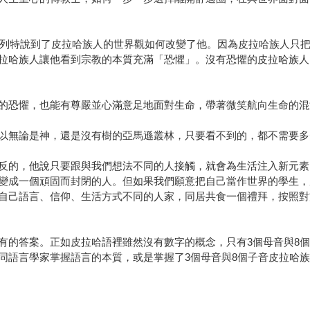
艾弗列特說到了皮拉哈族人的世界觀如何改變了他。因為皮拉哈族人只
拉哈族人讓他看到宗教的本質充滿「恐懼」。沒有恐懼的皮拉哈族人
的恐懼，也能有尊嚴並心滿意足地面對生命，帶著微笑航向生命的混
以無論是神，還是沒有樹的亞馬遜叢林，只要看不到的，都不需要多
反的，他說只要跟與我們想法不同的人接觸，就會為生活注入新元素
變成一個頑固而封閉的人。但如果我們願意把自己當作世界的學生，
自己語言、信仰、生活方式不同的人家，同居共食一個禮拜，按照對
有的答案。正如皮拉哈語裡雖然沒有數字的概念，只有3個母音與8個
同語言學家掌握語言的本質，或是掌握了3個母音與8個子音皮拉哈