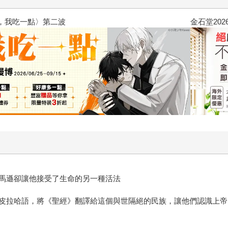
2026金石堂暑假漫博〈你好，我
馬遜卻讓他接受了生命的另一種活法
皮拉哈語，將《聖經》翻譯給這個與世隔絕的民族，讓他們認識上帝