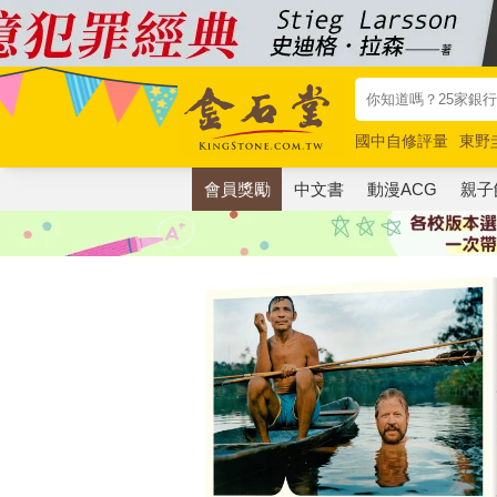
國中自修評量
東野
唯紅花綻放
奧德賽
會員獎勵
中文書
動漫ACG
親子