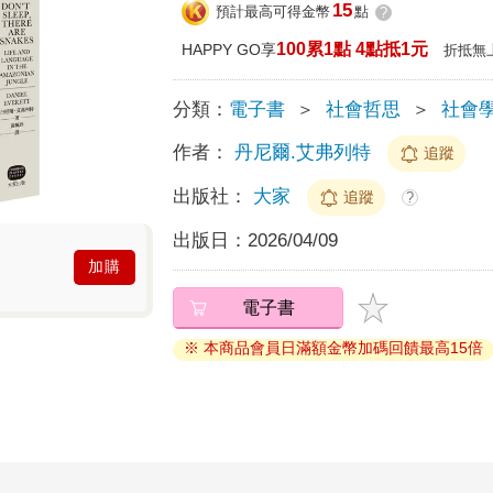
15
預計最高可得金幣
點
?
100累1點 4點抵1元
HAPPY GO享
折抵無
分類：
電子書
＞
社會哲思
＞
社會
作者：
丹尼爾.艾弗列特
追蹤
出版社：
大家
追蹤
?
出版日：
2026/04/09
加購
電子書
※ 本商品會員日滿額金幣加碼回饋最高15倍