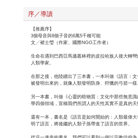
序／導讀
【推薦序】
3個母音與8個子音的6萬5千種可能
文╱褚士瑩（作家、國際NGO工作者）
生命在遇到巴西亞馬遜叢林裡的皮拉哈族人後大轉彎
人類學家。
在那之後，他陸續出了三本書，一本叫做《語言：文化的工具
被發明出來的，就像人類發明防身、狩獵的弓箭一樣
另一本書，叫做《心靈的暗物質：文化中那些無意識的清楚表達》（Dark
學四個領域，宣稱我們所謂人的天性其實不是真的天
還有一本，書名是《語言是如何開始的：人類最偉大發明的故事》（How
明了語言，將後繼的人類子孫帶進了語言的世界。
從這一連串的書名，我們可以看到一個以宗教信仰為