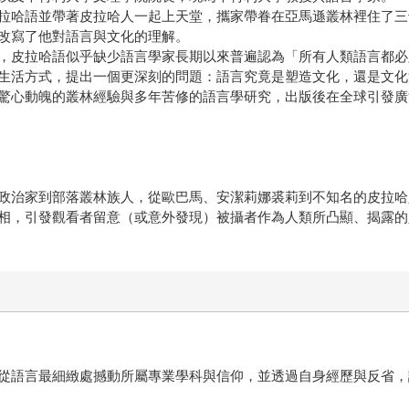
拉哈語並帶著皮拉哈人一起上天堂，攜家帶眷在亞馬遜叢林裡住了三
改寫了他對語言與文化的理解。
，皮拉哈語似乎缺少語言學家長期以來普遍認為「所有人類語言都必
生活方式，提出一個更深刻的問題：語言究竟是塑造文化，還是文化
驚心動魄的叢林經驗與多年苦修的語言學研究，出版後在全球引發廣
政治家到部落叢林族人，從歐巴馬、安潔莉娜裘莉到不知名的皮拉哈
引發觀看者留意（或意外發現）被攝者作為人類所凸顯、揭露的人性。曾與
從語言最細緻處撼動所屬專業學科與信仰，並透過自身經歷與反省，