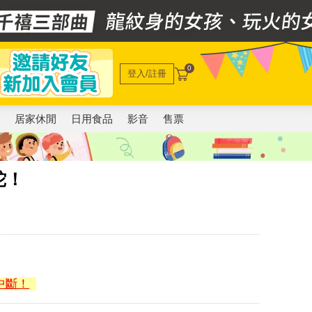
0
登入/註冊
電
居家休閒
日用食品
影音
售票
蛇！
中斷！