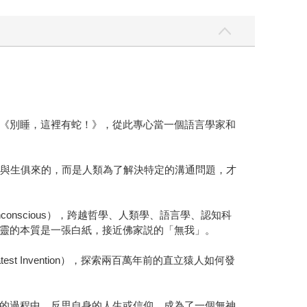
《別睡，這裡有蛇！》，從此專心當一個語言學家和
是自然而然與生俱來的，而是人類為了解決特定的溝通問題，才
ated Unconscious），跨越哲學、人類學、語言學、認知科
靈的本質是一張白紙，接近佛家説的「無我」。
eatest Invention），探索兩百萬年前的直立猿人如何發
的過程中，反思自身的人生或信仰，成為了一個無神