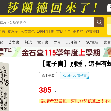
圭吾
楊双子
公益書包
16647續集
吉伊卡哇
高希均
通靈藥師
路邊攤新作
馬斯克
玩具總動員5
超慢跑
館
英文書
雜誌
電子書
文具
玩具親子
3C電玩
家
【電子書】別睡，這裡有
紙本平裝
Readmoo 電子書
385
元
認購希望書包，幫助弱勢孩童上學不