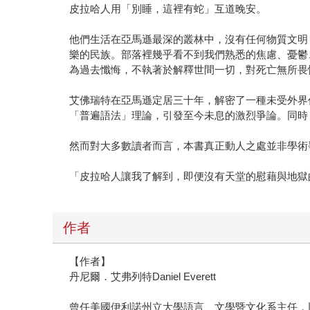
皮拉哈人用「別睡，這裡有蛇」互道晚安。
他們生活在亞馬遜最深的叢林中，沒有任何物質文明
樂的民族。部落裡幾乎看不到我們熟悉的焦慮、憂鬱
為過去懺悔，不執著於解釋世間一切，對死亡無所畏
艾佛瑞特在亞馬遜定居三十年，解密了一種未受外界
「普遍語法」理論，引發至今未息的激烈爭論。同時
然而對大多數讀者而言，本書真正動人之處並非學術
「皮拉哈人讓我了解到，即便沒有天堂的慰藉與地獄
作者
【作者】
丹尼爾．艾弗列特Daniel Everett
曾任美國伊利諾州立大學語言、文學暨文化系主任，