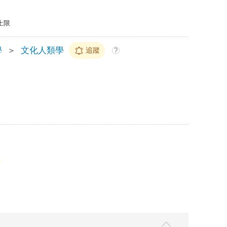
上限
學
＞
文化人類學
追蹤
?