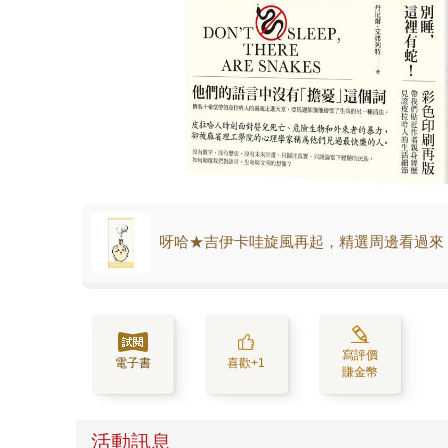
呀哈★吉伊卡哇旋風再起，精選周邊看過來
寫評價
電子書
喜歡+1
賺金幣
活動訊息