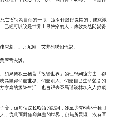
把死亡看待為自然的一環，沒有什麼好畏懼的，他意識
，已經可以說是世界上最快樂的人，傳教突然間變得
沌深淵。」丹尼爾．艾弗列特回憶說。
費唇舌去說。
。如果傳教士抱著「改變世界」的理想到遠方去，卻
成為懂得傾聽世界、傾聽別人、傾聽自己生命聲音的
方家庭的規矩生活，也會跟去亞馬遜叢林加入人數頂
子音，但每個皮拉哈語的動詞，卻至少有6萬5千種可
族人，從此面對無窮無盡的世界，仍無所畏懼、沒有匱