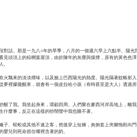
段對話。那是一九八○年的旱季，八月的一個週六早上六點半。陽光
看見頭頂上的棕櫚葉屋頂，由於陳年的灰塵與煤煙，原有的黃色色澤
人。
炊火飄來的淡淡煙味，以及臉上巴西陽光的熱度。陽光隔著蚊帳射入
從夢裡朦朧醒來，就會有一個皮拉哈小孩（有時甚至是大人）透過房
吵醒了我。我坐起身來，環顧四周。人們聚在麥西河岸高地上，離我
生什麼事，反正在這樣的吵鬧聲中我也睡不著。
蠍子、蜈蚣或其他不速之客，然後穿上短褲，匆匆套上夾腳拖鞋向門
的嬰兒則死命抓住嘴裡含著的奶。