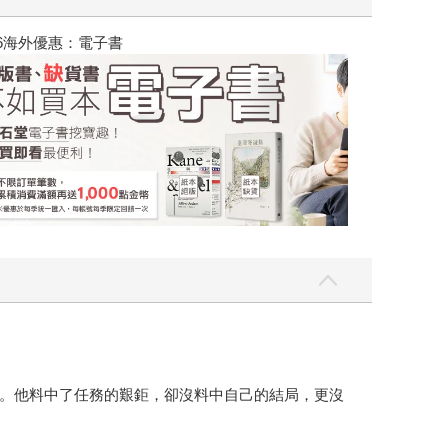
吃一點〉第二波
金石堂2026海
。他料中了任務的艱鉅，卻沒料中自己的結局，更沒