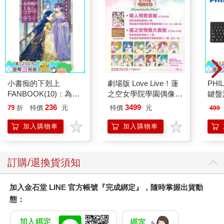
小書痴的下剋上
劇場版 Love Live！蓮
PHI
FANBOOK(10)：為了
之空女學院學園偶像俱
鍵盤滑
成為圖書管理員不擇手
樂部 Bloom Garden
236
3499
79
折
特價
元
特價
元
499
段！
Party蓮之空預售大套
組
加入購物車
加入購物車
訂購/退換貨須知
加入金石堂 LINE 官方帳號『完成綁定』，隨時掌握出貨動
態：