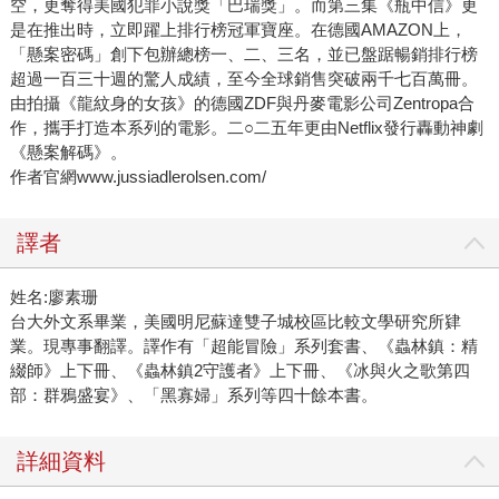
空，更奪得美國犯罪小說獎「巴瑞獎」。而第三集《瓶中信》更
是在推出時，立即躍上排行榜冠軍寶座。在德國AMAZON上，
「懸案密碼」創下包辦總榜一、二、三名，並已盤踞暢銷排行榜
超過一百三十週的驚人成績，至今全球銷售突破兩千七百萬冊。
由拍攝《龍紋身的女孩》的德國ZDF與丹麥電影公司Zentropa合
作，攜手打造本系列的電影。二○二五年更由Netflix發行轟動神劇
《懸案解碼》。
作者官網www.jussiadlerolsen.com/
譯者
姓名:廖素珊
台大外文系畢業，美國明尼蘇達雙子城校區比較文學研究所肄
業。現專事翻譯。譯作有「超能冒險」系列套書、《蟲林鎮：精
綴師》上下冊、《蟲林鎮2守護者》上下冊、《冰與火之歌第四
部：群鴉盛宴》、「黑寡婦」系列等四十餘本書。
詳細資料