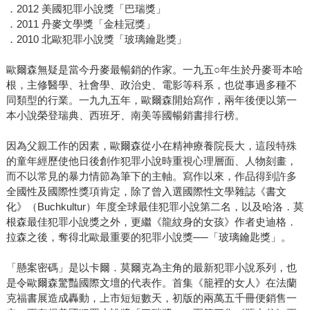
．2012 美國犯罪小說獎「巴瑞獎」
．2011 丹麥文學獎「金桂冠獎」
．2010 北歐犯罪小說獎「玻璃鑰匙獎」
歐爾森無疑是當今丹麥最暢銷的作家。一九五○年生於丹麥哥本哈
根，主修醫學、社會學、政治史、電影等科系，也從事過多種不
同類型的行業。一九九五年，歐爾森開始寫作，兩年後便以第一
本小說榮登瑞典、西班牙、南美等國暢銷書排行榜。
因為父親工作的因素，歐爾森從小在精神療養院長大，這段特殊
的童年經歷使他日後創作犯罪小說時重視心理層面、人物刻畫，
而不以常見的暴力情節為筆下的主軸。寫作以來，作品得到許多
全國性及國際性獎項肯定，除了曾入選國際性文學雜誌《書文
化》（Buchkultur）年度全球最佳犯罪小說第二名，以及哈洛．莫
根森最佳犯罪小說獎之外，更繼《龍紋身的女孩》作者史迪格．
拉森之後，奪得北歐最重要的犯罪小說獎──「玻璃鑰匙獎」。
「懸案密碼」是以卡爾．莫爾克為主角的最新犯罪小說系列，也
是令歐爾森驚豔國際文壇的代表作。首集《籠裡的女人》在法蘭
克福書展造成轟動，上市短短數天，初版的兩萬五千冊便銷售一