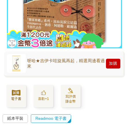
呀哈★吉伊卡哇旋風再起，精選周邊看過
加購
來
寫評價
電子書
喜歡+1
賺金幣
紙本平裝
Readmoo 電子書