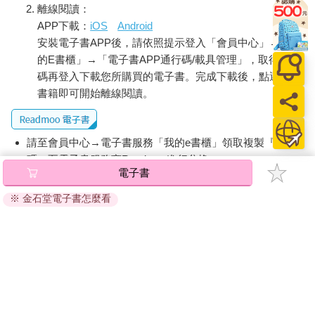
離線閱讀：
APP下載：
iOS
Android
安裝電子書APP後，請依照提示登入「會員中心」→「我
的E書櫃」→「電子書APP通行碼/載具管理」，取得通行
碼再登入下載您所購買的電子書。完成下載後，點選任一
書籍即可開始離線閱讀。
請至會員中心→電子書服務「我的e書櫃」領取複製『兌換
碼』至電子書服務商Readmoo進行兌換。
電子書
退換貨須知：
※ 金石堂電子書怎麼看
因版權保護，您在金石堂所購買的電子書僅能以金石堂專屬
的閱讀軟體開啟閱讀，無法以其他閱讀器或直接下載檔案。
依據「消費者保護法」第19條及行政院消費者保護處公告之
「通訊交易解除權合理例外情事適用準則」，非以有形媒介
提供之數位內容或一經提供即為完成之線上服務，經消費者
事先同意始提供。（如：電子書、電子雜誌、下載版軟體、
虛擬商品…等），
不受「網購服務需提供七日鑑賞期」的限