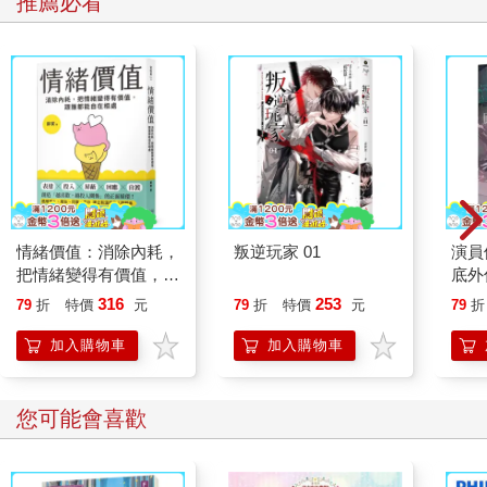
推薦必看
情緒價值：消除內耗，
叛逆玩家 01
演員
把情緒變得有價值，跟
底外
誰都能自在相處
316
253
79
折
特價
元
79
折
特價
元
79
折
加入購物車
加入購物車
您可能會喜歡