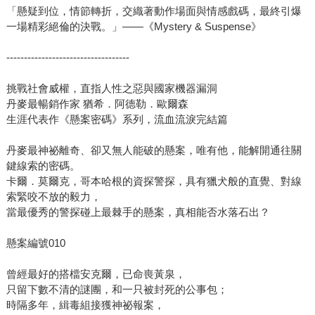
「懸疑到位，情節轉折，交織著動作場面與情感戲碼，最終引爆
一場精彩絕倫的決戰。」——《Mystery & Suspense》
-----------------------------------
挑戰社會威權，直指人性之惡與國家機器漏洞
丹麥最暢銷作家 猶希．阿德勒．歐爾森
生涯代表作《懸案密碼》系列，流血流淚完結篇
丹麥最神祕離奇、卻又無人能破的懸案，唯有他，能解開通往關
鍵線索的密碼。
卡爾．莫爾克，哥本哈根的資探警探，具有獵犬般的直覺、對線
索緊咬不放的毅力，
當最優秀的警探碰上最棘手的懸案，真相能否水落石出？
懸案編號010
曾經最好的搭檔安克爾，已命喪黃泉，
只留下數不清的謎團，和一只被封死的公事包；
時隔多年，緝毒組接獲神祕報案，