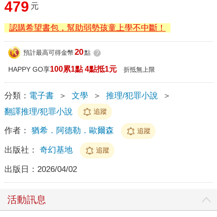
479
元
認購希望書包，幫助弱勢孩童上學不中斷！
20
預計最高可得金幣
點
?
100累1點 4點抵1元
HAPPY GO享
折抵無上限
分類：
電子書
＞
文學
＞
推理/犯罪小說
＞
翻譯推理/犯罪小說
追蹤
作者：
猶希．阿德勒．歐爾森
追蹤
出版社：
奇幻基地
追蹤
出版日：
2026/04/02
活動訊息