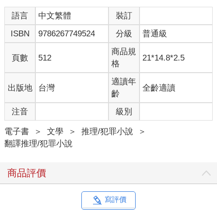
語言
中文繁體
裝訂
ISBN
9786267749524
分級
普通級
商品規
頁數
512
21*14.8*2.5
格
適讀年
出版地
台灣
全齡適讀
齡
注音
級別
電子書
＞
文學
＞
推理/犯罪小說
＞
翻譯推理/犯罪小說
商品評價
寫評價