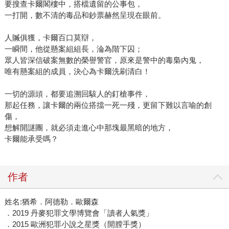
要搜查卡爾閣樓中，搭檔遺留的公事包，
一打開，數不清的毒品和鈔票赫然呈現在眼前。
人贓俱獲，卡爾百口莫辯，
一瞬間，他從懸案組組長，淪為階下囚；
眾人皆深信破案無數的榮譽警官，原來是警中的毒梟內鬼，
唯有懸案組的成員，決心為卡爾洗刷清白！
一切的源頭，都要追溯回駭人的釘槍事件，
那起任務，讓卡爾的兩位搭擋一死一殘，更留下難以言喻的創
傷，
想解開謎團，就必須走進心中那塊最黑暗的地方，
卡爾能承受嗎？
作者
姓名:猶希．阿德勒．歐爾森
．2019 丹麥犯罪文學博覽會「讀者人氣獎」
．2015 歐洲犯罪小說之星獎（開膛手獎）