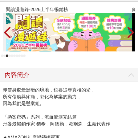
閱讀漫遊錄-2026上半年暢銷榜
飢
內容簡介
即使身處最黑暗的境地，也要追尋真相的光，
所有傷痕與疼痛，都化為解案的動力，
因為我們是懸案組。
「懸案密碼」系列，流血流淚完結篇
丹麥最暢銷作家 猶希．阿德勒．歐爾森，生涯代表作
★AMAZON年度暢銷榜冠軍