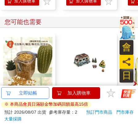
加入購物車
加入購物車
您可能也需要
會
員
日
穎寶花生熟片/糖豆/熟
迷你拼拼車-經典露營
Di
立即結帳
加入購物車
花生/花生片(燒仙草花
車
尼龍
※ 本商品會員日滿額金幣加碼回饋最高15倍
生)-5台斤
758
207
89
折
特價
元
9
折
特價
元
8
折
預計 2026/08/07 出貨
參考庫存量：2
預訂門市商品
門市庫存
大量採購
加入購物車
加入購物車