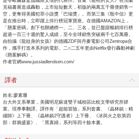
是令歐爾森驚豔國際文壇的代表作。首集《籠裡的女人》在法蘭
克福書展造成轟動，上市短短數天，初版的兩萬五千冊便銷售一
空，更奪得美國犯罪小說獎「巴瑞獎」。而第三集《瓶中信》更
是在推出時，立即躍上排行榜冠軍寶座。在德國AMAZON上，
「懸案密碼」創下包辦總榜一、二、三名，並已盤踞暢銷排行榜
超過一百三十週的驚人成績，至今全球銷售突破兩千七百萬冊。
由拍攝《龍紋身的女孩》的德國ZDF與丹麥電影公司Zentropa合
作，攜手打造本系列的電影。二○二五年更由Netflix發行轟動神劇
《懸案解碼》。
作者官網www.jussiadlerolsen.com/
譯者
姓名:廖素珊
台大外文系畢業，美國明尼蘇達雙子城校區比較文學研究所肄
業。現專事翻譯。譯作有「超能冒險」系列套書、《蟲林鎮：精
綴師》上下冊、《蟲林鎮2守護者》上下冊、《冰與火之歌第四
部：群鴉盛宴》、「黑寡婦」系列等四十餘本書。