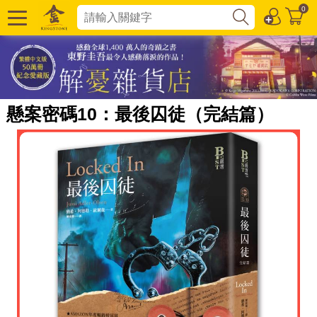
0
懸案密碼10：最後囚徒（完結篇）