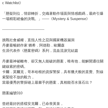
c Watchlist》
「懸疑到位，情節轉折，交織著動作場面與情感戲碼，最終引爆
一場精彩絕倫的決戰。」——《Mystery & Suspense》
-----------------------------------
挑戰社會威權，直指人性之惡與國家機器漏洞
丹麥最暢銷作家 猶希．阿德勒．歐爾森
生涯代表作《懸案密碼》系列，流血流淚完結篇
丹麥最神祕離奇、卻又無人能破的懸案，唯有他，能解開通往關
鍵線索的密碼。
卡爾．莫爾克，哥本哈根的資探警探，具有獵犬般的直覺、對線
索緊咬不放的毅力，
當最優秀的警探碰上最棘手的懸案，真相能否水落石出？
懸案編號010
曾經最好的搭檔安克爾，已命喪黃泉，