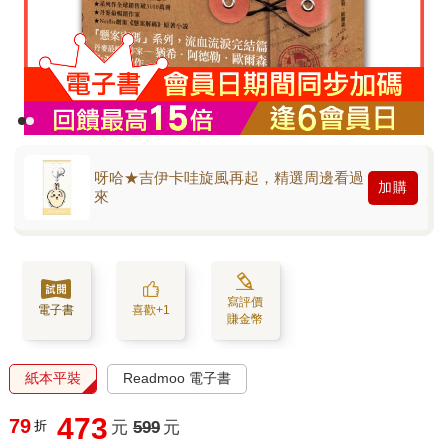
呀哈★吉伊卡哇旋風再起，精選周邊看過
加購
來
寫評價
電子書
喜歡+1
賺金幣
紙本平裝
Readmoo 電子書
473
79
折
元
599
元