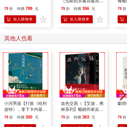
（北歐犯罪書寫最高榮
報暢
譽玻璃鑰匙獎得獎作品
弒服
789
356
79
折
特價
元
79
折
特價
元
79
折
系列）
登心
加入購物車
加入購物車
其他人也看
小河男孩【打敗《哈利
血色交易（【艾迪．弗
獻燈
波特》，拿下卡內基首
林系列】暢銷作家反轉
獎】
獨立作！）
300
363
79
折
特價
元
79
折
特價
元
79
折