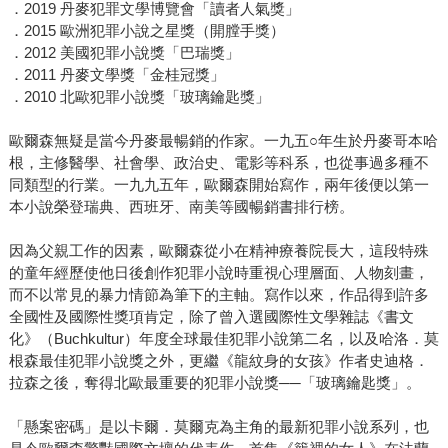
．2019 丹麥犯罪文學博覽會「讀者人氣獎」
．2015 歐洲犯罪小說之星獎（開膛手獎）
．2012 美國犯罪小說獎「巴瑞獎」
．2011 丹麥文學獎「金桂冠獎」
．2010 北歐犯罪小說獎「玻璃鑰匙獎」
歐爾森無疑是當今丹麥最暢銷的作家。一九五○年生於丹麥哥本哈
根，主修醫學、社會學、政治史、電影等科系，也從事過多種不
同類型的行業。一九九五年，歐爾森開始寫作，兩年後便以第一
本小說榮登瑞典、西班牙、南美等國暢銷書排行榜。
因為父親工作的因素，歐爾森從小在精神療養院長大，這段特殊
的童年經歷使他日後創作犯罪小說時重視心理層面、人物刻畫，
而不以常見的暴力情節為筆下的主軸。寫作以來，作品得到許多
全國性及國際性獎項肯定，除了曾入選國際性文學雜誌《書文
化》（Buchkultur）年度全球最佳犯罪小說第二名，以及哈洛．莫
根森最佳犯罪小說獎之外，更繼《龍紋身的女孩》作者史迪格．
拉森之後，奪得北歐最重要的犯罪小說獎──「玻璃鑰匙獎」。
「懸案密碼」是以卡爾．莫爾克為主角的最新犯罪小說系列，也