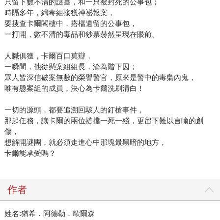
只留下數不清的謎團，和一只被封死的公事包；
時隔多年，緝毒組接獲神祕報案，
要搜查卡爾閣樓中，搭檔遺留的公事包，
一打開，數不清的毒品和鈔票赫然呈現在眼前。
人贓俱獲，卡爾百口莫辯，
一瞬間，他從懸案組組長，淪為階下囚；
眾人皆深信破案無數的榮譽警官，原來是警中的毒梟內鬼，
唯有懸案組的成員，決心為卡爾洗刷清白！
一切的源頭，都要追溯回駭人的釘槍事件，
那起任務，讓卡爾的兩位搭擋一死一殘，更留下難以言喻的創
傷，
想解開謎團，就必須走進心中那塊最黑暗的地方，
卡爾能承受嗎？
作者
姓名:猶希．阿德勒．歐爾森