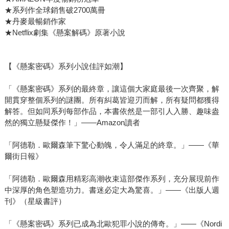
★系列作全球銷售破2700萬冊
★丹麥最暢銷作家
★Netflix劇集《懸案解碼》原著小說
【《懸案密碼》系列小說佳評如潮】
「《懸案密碼》系列的最終章，讓這個大家庭最後一次齊聚，解
開貫穿整個系列的謎團。所有糾葛皆迎刃而解，所有疑問都獲得
解答。但如同系列每部作品，本書依然是一部引人入勝、趣味盎
然的獨立懸疑傑作！」——Amazon讀者
「阿德勒．歐爾森筆下驚心動魄，令人滿足的終章。」——《華
爾街日報》
「阿德勒．歐爾森用精彩高潮收束這部傑作系列，充分展現前作
中深厚的角色塑造功力。書迷必定大為驚喜。」——《出版人週
刊》（星級書評）
「《懸案密碼》系列已成為北歐犯罪小說的傳奇。」——《Nordi