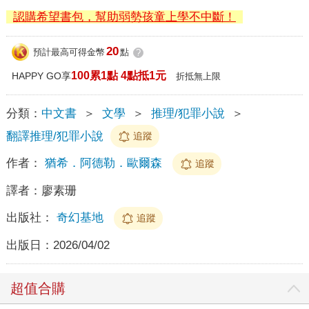
認購希望書包，幫助弱勢孩童上學不中斷！
20
預計最高可得金幣
點
?
100累1點 4點抵1元
HAPPY GO享
折抵無上限
分類：
中文書
＞
文學
＞
推理/犯罪小說
＞
翻譯推理/犯罪小說
追蹤
作者：
猶希．阿德勒．歐爾森
追蹤
譯者：
廖素珊
出版社：
奇幻基地
追蹤
出版日：
2026/04/02
超值合購