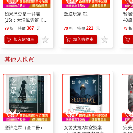
如果歷史是一群喵
叛逆玩家 02
腎臟
(15)：大清風雲篇【萌
40
貓漫畫學歷史】
就告
387
221
79
折
特價
元
79
折
特價
元
79
折
加入購物車
加入購物車
其他人也買
應許之眾（全二冊）
女警艾拉2禁室疑案
完美