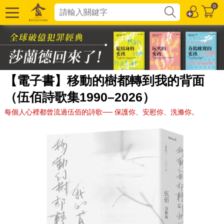
0
【電子書】移動的樹都轉到我的背面
（伍佰詩歌集1990–2026）
每個人心裡都曾流過伍佰的詩歌── 保護你、安慰你、洗滌你。