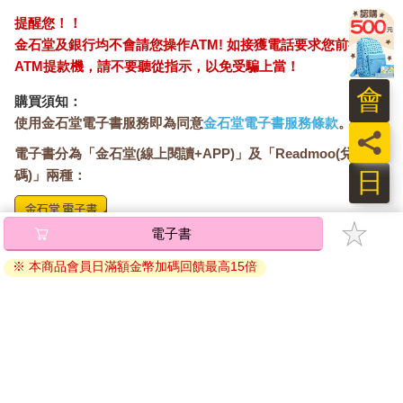
到底什麼是真真切切無法拒絕的我的在乎
提醒您！！
我很無助
金石堂及銀行均不會請您操作ATM! 如接獲電話要求您前往
那星星的位置都變了
ATM提款機，請不要聽從指示，以免受騙上當！
洶湧的你 像是排山倒海而來
會
購買須知：
沒有預警 突然滿溢我的腦海
使用金石堂電子書服務即為同意
金石堂電子書服務條款
。
不能呼吸 看到了什麼在眼前
員
那是藍月 藍的像是你的眼淚
電子書分為「金石堂(線上閱讀+APP)」及「Readmoo(兌換
日
碼)」兩種：
我真愛你
我屬於你
不要離去
電子書
將儲存於會員中心→電子書服務「我的e書櫃」，點選線上
我需要你
閱讀直接開啟閱讀。
※ 本商品會員日滿額金幣加碼回饋最高15倍
線上閱讀：
建議使用Chrome、Microsoft Edge 有較佳的線上瀏覽效
〈稀微的風中〉
果， iOS 16 或以上版本，Android 6.0 以上版本，建議裝
稀微的風中
置有6GB以上的記憶體，至少有 30 MB以上的容量。
珠淚飄落寒冷異鄉
離線閱讀：
舉頭望
APP下載：
iOS
Android