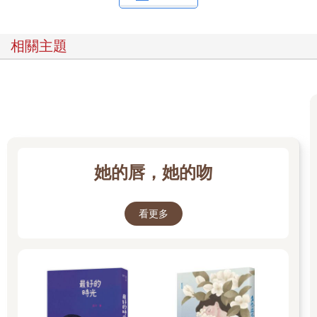
在地平線交換著出現
殷切的等候是個華麗的水波
相關主題
所有圓圈都會慢慢變不見
今天
明天
在城市中不停的邂逅
從前
永遠
在照片裡找到了出口
她的唇，她的吻
清晰的面孔正在綿密的掉落
穿越時空之中滿天繁星晶瑩的眼淚
看更多
一束一束無盡閃亮的哀愁
在言語裡頭如何說明感受的一切
那是友情的荒廢
那是愛人的絕對
如果我看到一個破碎堅固的防備
我要牢牢地跟隨