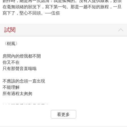
創作時，總是再一次認清：我是孤獨的。沒有人提供線索，必須
在毫無頭緒的狀況下，寫下第一句。那是一趟不短的旅程，一旦
寫下了，堅心不回頭。──伍佰
試閱
〈樹風〉
房間內的燈我都不開
你又不在
只有那聲音直嗡嗡
不應該的念頭一直出現
不能理解
所有過程太匆匆
靜止而承受混亂是我思緒
半空中
看更多
在下雨
下在黑暗大地