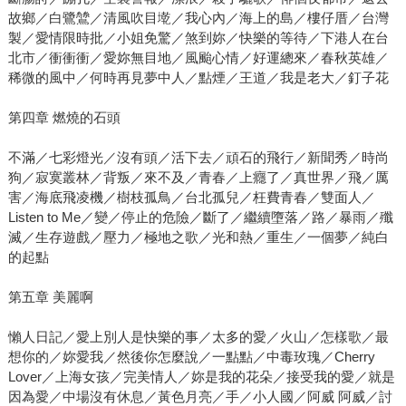
故鄉／白鷺鷥／清風吹目墘／我心內／海上的島／樓仔厝／台灣
製／愛情限時批／小姐免驚／煞到妳／快樂的等待／下港人在台
北市／衝衝衝／愛妳無目地／風颱心情／好運總來／春秋英雄／
稀微的風中／何時再見夢中人／點煙／王道／我是老大／釘子花
第四章 燃燒的石頭
不滿／七彩燈光／沒有頭／活下去／頑石的飛行／新聞秀／時尚
狗／寂寞叢林／背叛／來不及／青春／上癮了／真世界／飛／厲
害／海底飛凌機／樹枝孤鳥／台北孤兒／枉費青春／雙面人／
Listen to Me／變／停止的危險／斷了／繼續墮落／路／暴雨／殲
滅／生存遊戲／壓力／極地之歌／光和熱／重生／一個夢／純白
的起點
第五章 美麗啊
懶人日記／愛上別人是快樂的事／太多的愛／火山／怎樣歌／最
想你的／妳愛我／然後你怎麼說／一點點／中毒玫瑰／Cherry
Lover／上海女孩／完美情人／妳是我的花朵／接受我的愛／就是
因為愛／中場沒有休息／黃色月亮／手／小人國／阿威 阿威／討