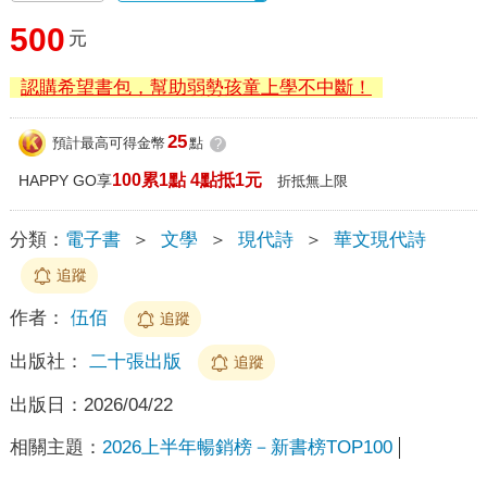
500
元
認購希望書包，幫助弱勢孩童上學不中斷！
25
預計最高可得金幣
點
?
100累1點 4點抵1元
HAPPY GO享
折抵無上限
分類：
電子書
＞
文學
＞
現代詩
＞
華文現代詩
追蹤
作者：
伍佰
追蹤
出版社：
二十張出版
追蹤
出版日：
2026/04/22
相關主題：
2026上半年暢銷榜－新書榜TOP100