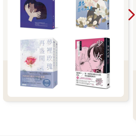
也許發現我愛誰
可能
不能
我不介意它沒有分別
再見
不見
纖細的想也無法堅決
清晰的面孔正在綿密的掉落
穿越時空之中滿天繁星晶瑩的眼淚
一束一束無盡閃亮的哀愁
〈斷腸詩〉
春夏交接的當時
蟬聲哀啼響上天
蝴蝶折翅落大水
路邊有斷頭的蜻蜓