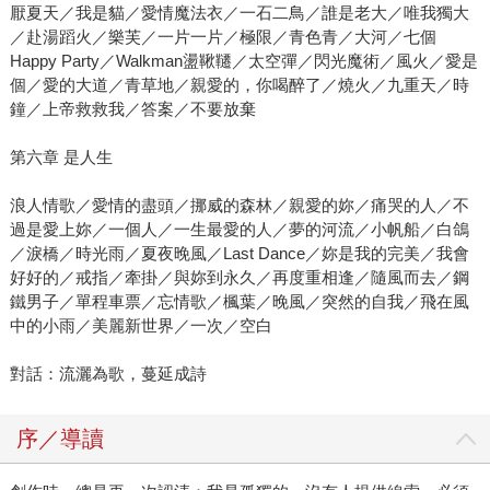
厭夏天／我是貓／愛情魔法衣／一石二鳥／誰是老大／唯我獨大
／赴湯蹈火／樂芙／一片一片／極限／青色青／大河／七個
Happy Party／Walkman盪鞦韆／太空彈／閃光魔術／風火／愛是
個／愛的大道／青草地／親愛的，你喝醉了／燒火／九重天／時
鐘／上帝救救我／答案／不要放棄
第六章 是人生
浪人情歌／愛情的盡頭／挪威的森林／親愛的妳／痛哭的人／不
過是愛上妳／一個人／一生最愛的人／夢的河流／小帆船／白鴿
／淚橋／時光雨／夏夜晚風／Last Dance／妳是我的完美／我會
好好的／戒指／牽掛／與妳到永久／再度重相逢／隨風而去／鋼
鐵男子／單程車票／忘情歌／楓葉／晚風／突然的自我／飛在風
中的小雨／美麗新世界／一次／空白
對話：流灑為歌，蔓延成詩
序／導讀