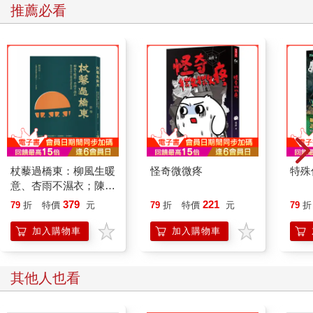
推薦必看
下埔雷雨落滿墘
日頭猶原光晴晴
照著南國的都市
照著流浪的男兒
青春青春渡時機
孤船有岸等何時
風雨停了愈空虛
茫茫人生佗位去
杖藜過橋東：柳風生暖
怪奇微微疼
特殊傳
青春青春渡時機
意、杏雨不濕衣；陳亮
孤船有岸等何時
恭談以心轉境的適齡漫
379
221
79
折
特價
元
79
折
特價
元
79
折
想
想到心內小哀悲
加入購物車
加入購物車
一種澀澀的滋味
東邊吹來雲一朵
催阮不通歇過時
其他人也看
啊——心稀微
啊——斷腸詩