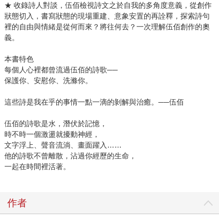
★ 收錄詩人對談，伍佰檢視詩文之於自我的多角度意義，從創作
狀態切入，書寫狀態的現場重建、意象安置的再詮釋，探索詩句
裡的自由與情緒是從何而來？將往何去？一次理解伍佰創作的奧
義。
本書特色
每個人心裡都曾流過伍佰的詩歌──
保護你、安慰你、洗滌你。
這些詩是我在乎的事情一點一滴的剝解與治癒。──伍佰
伍佰的詩歌是水，潛伏於記憶，
時不時一個激盪就擾動神經，
文字浮上、聲音流淌、畫面躍入……
他的詩歌不曾離散，沾過你經歷的生命，
一起在時間裡活著。
作者