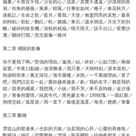
拋棄／不曾在乎我／少女的心／流星／其實不遙遠／沙漠裡的黑
洞／街角的薔薇／風車／樹風／往事欲如何／種子／春花秋月／
迷航記／生命之歌／藍月／看我／天使／無盡閃亮的哀愁／最美
的時刻／彩虹／翻白／蛇／嫦娥／東石／讓水倒流／月光下的別
離／破碎的收音機／深秋的祝福／晴天雨天／說不出口／星塵沙
灘／關掉打開／思念親像一條河
第二章 殘留的影像
你不要我了嗎／堅強的理由／漩渦／結／終於／心如刀割／兩個
寂寞／半夜11點鐘／放浪舞者／我只要／天晴時刻／原本當初／
熱淚暗班車／萬丈深坑／海市蜃樓／冰雨／一千萬個理由／算了
吧／我們註定在一起／愛妳越來越多／虧／我的名字／都是我的
錯／甜美的繩索／我想飛／小妹／我不哭／來不及時鐘／金沙漫
步／青春與愛情／純真年代／黑色蒙太奇／199玫瑰／一親紅顏／
熱情交錯／孤星淚／雨一直下／最後是溫柔／海浪／翅膀／筆畫
第三章 斷橋
雲從山的那邊來／仝款的月娘／汝是我的心肝／心愛的再會啦／
斷腸詩／蹦孔／空襲警報／漂浪／殺手驪歌／徘徊夜都市／返去