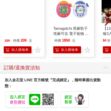
在夢的河流遇見了我
我想你不需要尋找什麼
讓滔滔河水將我慢慢流走
其餘只是等候
MARIE CLAIRE美麗
Tamagotchi 塔麻歌子
【1
夢的河流夢的河流夢的河流夢的河流
佳人08月2026第400期
塔麻可吉 電子寵物 樂
臻3入
園系列（熱帶橙果／極
209
1850
特價
元
特價
元
84
折
220
地冰雪）
〈藍月〉
加入購物車
加入購物車
脫去外衣 甩開又飛回到手裡
轉來轉去 我的臉該面向哪裡
訂購/退換貨須知
停止呼吸 厚重的黑壓在胸口
失去重力 我像沒了水的蒸氣
加入金石堂 LINE 官方帳號『完成綁定』，隨時掌握出貨動
態：
飄浮在半空中飄浮在夢裡
我的世界像巨大宣言沒有知覺的往前滾動
我卻騰空
在離地三萬多英呎
看不到我心中最深處心裡