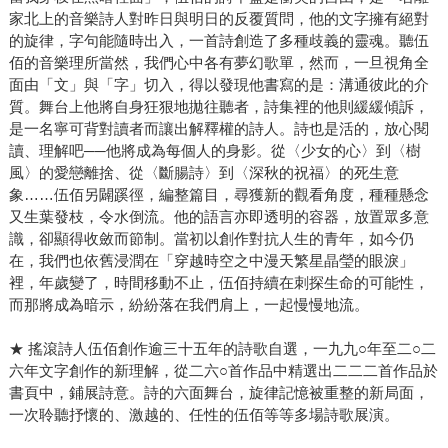
家北上的音樂詩人對昨日與明日的反覆質問，他的文字擁有絕對
的旋律，字句能隨時出入，一首詩創造了多種歧義的靈魂。聽伍
佰的音樂理所當然，我們心中各有夢幻歌單，然而，一旦視角全
面由「文」與「字」切入，得以發現他書寫的是：溝通彼此的介
質。舞台上他將自身狂狠地拋往聽者，詩集裡的他則緩緩傾訴，
是一名寧可背對讀者而讓出解釋權的詩人。詩也是活的，放心閱
讀、理解吧──他將成為每個人的身影。從〈少女的心〉到〈樹
風〉的愛戀離捨、從〈斷腸詩〉到〈深秋的祝福〉的死生意
象……伍佰另闢蹊徑，編整篇目，尋獲新的觀看角度，種種懸念
又生葉發枝，令水倒流。他的語言亦即透明的容器，放置眾多意
識，卻顯得收斂而節制。當初以創作對抗人生的青年，如今仍
在，我們也依舊浸潤在「穿越時空之中漫天繁星晶瑩的眼淚」
裡，年歲變了，時間移動不止，伍佰持續在刺探生命的可能性，
而那將成為暗示，紛紛落在我們肩上，一起慢慢地流。
★ 搖滾詩人伍佰創作逾三十五年的詩歌自選，一九九○年至二○二
六年文字創作的新理解，從二六○首作品中精選出二二二首作品於
書頁中，鋪展詩意。詩的六面舞台，旋律記憶被重整的新局面，
一次聆聽抒懷的、激越的、任性的伍佰等等多場詩歌展演。