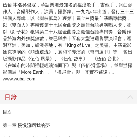
伍佰∣本名吳俊霖，華語樂壇最知名的搖滾歌手，吉他手，詞曲創
作人，音樂製作人，演員，攝影家。一九九○年出道，發行三十三
張個人專輯，以《樹枝孤鳥》獲第十屆金曲獎最佳演唱專輯獎，
以《雙面人》專輯獲第十七屆金曲獎之最佳台語男演唱人獎，並
以《釘子花》獲得第二十八屆金曲獎之最佳台語專輯獎，音樂作
品於海內外獲獎無數，並已舉辦十五套大型巡迴售票演唱會，巡
迴亞洲，美加，紐澳等地，有「King of Live」之美譽。主演電影
徐克導演的《順流逆流》，袁和平導演的《奇門遁甲》等。 曾出
版攝影作品《伍佰‧風景》、《伍佰‧故事》、《伍佰‧台北》、
《在城市的時間裡輕輕滴淌而下》與《伍佰‧滑雪場》，並舉辦攝
影個展「More Earth」、「橋飛雪」與「其實不遙遠」。
www.wubai.com
目錄
目次
第一章 慢慢流啊我的夢