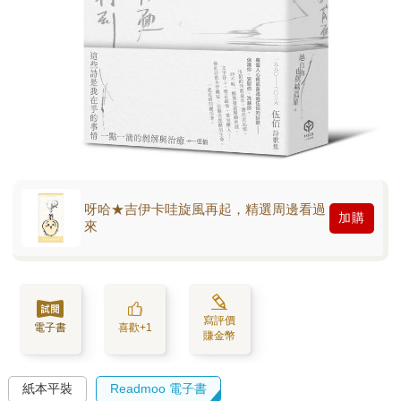
呀哈★吉伊卡哇旋風再起，精選周邊看過
加購
來
寫評價
電子書
喜歡+1
賺金幣
紙本平裝
Readmoo 電子書