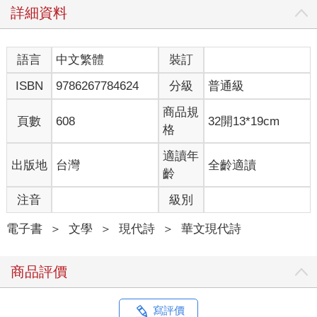
將要反擊
詳細資料
滿滿的寂寞 溢出的是解脫
不該是沈默 出現在這風口
語言
中文繁體
裝訂
穿過樹的風 像手般的撫弄
ISBN
9786267784624
分級
普通級
情慾在心口 濃烈的愛
商品規
奔跑樹林中 答案會是什麼
頁數
608
32開13*19cm
格
離開或留下 枝葉間的掙扎
穿過樹的風 像手般的撫弄
適讀年
出版地
台灣
全齡適讀
情慾在心口 濃烈的愛
齡
注音
級別
〈無盡閃亮的哀愁〉
電子書
＞
文學
＞
現代詩
＞
華文現代詩
晴天
雨天
商品評價
在樹蔭下安靜的相連
黑色
白色
寫評價