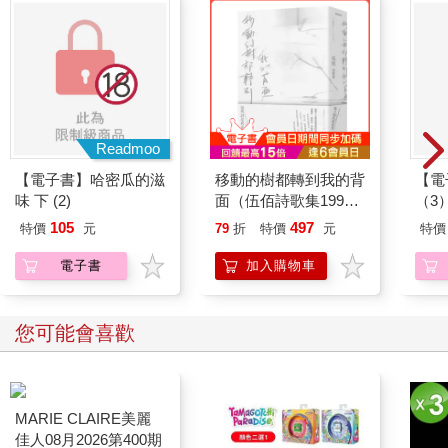
〈夢的河流〉
在夢的河流遇見了我
拖長的身影憔悴面容
隨濤濤的河水一步一步向前走
Readmoo
眨眼已是好幾個秋
【電子書】哈密瓜的滋
移動的樹都轉到我的背
【電
味 下 (2)
面（伍佰詩歌集1990–
（3
偶爾會遇見浮萍幾朵
2026）
相聚時歡欣別離失落
105
497
特價
元
79
折
特價
元
特價
慢慢我才知道不能帶走些什麼
電子書
加入購物車
記憶剎時破了洞
你是夢嗎朋友
您可能會喜歡
是真的嗎朋友
慢慢變成漩渦
那洶湧的轉動
那滾燙的水流
慢慢變成餘火