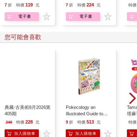
119
224
7
折
特價
元
7
折
特價
元
特價
人數多理論上應該比較有利；從來沒有人獨自成功渡湖過，而有
時，人多勢眾就有機會。
電子書
電子書
只不過這簡直是獵物的心態。
「出發吧！」 凱多內人全體擁上湖面。
托米爾的靴子踏上冰的那一瞬間，就有什麼事情不一樣了。通
您可能會喜歡
常，「惡光」不會向凡人宣告自身的到來，可是這一次，托米爾
察覺氣壓出現微微的變化，空中瀰漫著某種邪惡的承諾。
白光霎時點燃了托米爾眼前的黑暗，抓住其中一名遙遙跑在隊伍
前頭的少年獵人。光線擊中男孩的袖子時，他猛地停下腳步，等
到光線開始閃耀、照亮他的臉龐後，托米爾認出了「惡光」手下
的第一個受害者：崔凡。這個男孩在上個冬天成為孤兒，他在設
置狩獵陷阱上極具天賦，也很安靜……但他現在一點也不安靜。
「惡光」刺穿血肉時，沒有人能安靜。
周遭冷漠廣闊的環境放大了聲響，再被寒冷磨利，崔凡的慘叫聲
宛若夢魘。他的皮膚和血肉分家，血肉又和骨頭分離，有如解開
的線團。最靠近崔凡的幾名青少年驚駭到跌跌撞撞停下腳步，即
典藏-古美術8月2026第
Pokecology an
Tam
405期
Illustrated Guide to
塔麻
便身後的大人哭喊著「繼續跑！我們已經失去他了，快點繼續
Pokemon Ecology
園系
跑！」仍文風不動。
228
513
特價
元
9
折
特價
元
特價
240
(Pokemon Pikachu
地冰
崔凡剛才是快速衝刺跑出湖濱的人，意思是整個部族都還在他身
Press)
後。眾人全都看見他解體、尖叫，直到一條條光帶將嘴唇從他牙
加入購物車
加入購物車