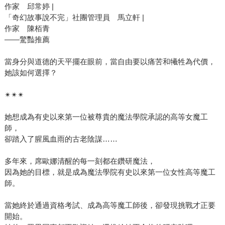
作家 邱常婷 |
「奇幻故事說不完」社團管理員 馬立軒 |
作家 陳栢青
——驚豔推薦
當身分與道德的天平擺在眼前，當自由要以痛苦和犧牲為代價，
她該如何選擇？
✴✴✴
她想成為有史以來第一位被尊貴的魔法學院承認的高等女魔工
師，
卻踏入了腥風血雨的古老陰謀……
多年來，席歐娜清醒的每一刻都在鑽研魔法，
因為她的目標，就是成為魔法學院有史以來第一位女性高等魔工
師。
當她終於通過資格考試、成為高等魔工師後，卻發現挑戰才正要
開始。