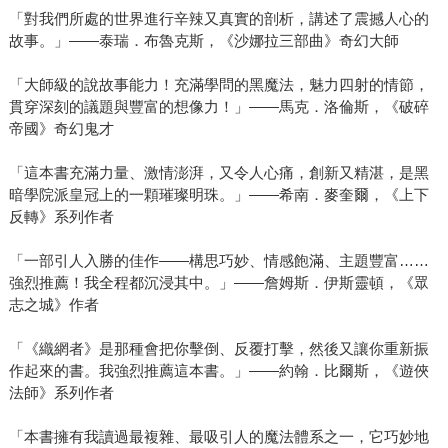
「對我們所處的世界進行辛辣又真實的剖析，講述了震撼人心的
故事。」——泰瑞．布魯克斯，《沙娜拉三部曲》奇幻大師
「大師級的說故事能力！充滿學問的黑魔法，魅力四射的情節，
貫穿深刻的議題與豐富的想像力！」——馬克．洛倫斯，《破碎
帝國》奇幻鬼才
「這本書充滿力量、激情澎湃，又令人心痛，創新又精湛，是黑
暗學院派皇冠上的一顆璀璨明珠。」——希南．麥奎爾，《上下
反轉》系列作者
「一部引人入勝的佳作——構思巧妙、情感飽滿、主題豐富……
強烈推薦！我全程都沉浸其中。」——詹姆斯．伊斯靈頓，《眾
志之城》作者
「《織網者》是那種會把你擊倒、反覆打擊，然後又讓你重新振
作起來的書。我強烈推薦這本書。」——約翰．比爾斯，《遊俠
法師》系列作者
「本書擁有我讀過最複雜、最吸引人的魔法體系之一，它巧妙地