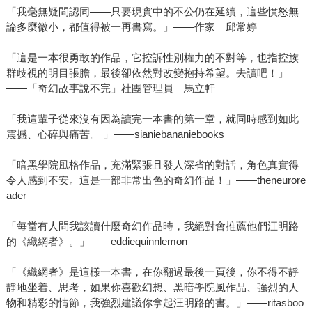
「我毫無疑問認同——只要現實中的不公仍在延續，這些憤怒無
論多麼微小，都值得被一再書寫。」——作家 邱常婷
「這是一本很勇敢的作品，它控訴性別權力的不對等，也指控族
群歧視的明目張膽，最後卻依然對改變抱持希望。去讀吧！」
——「奇幻故事說不完」社團管理員 馬立軒
「我這輩子從來沒有因為讀完一本書的第一章，就同時感到如此
震撼、心碎與痛苦。 」——sianiebananiebooks
「暗黑學院風格作品，充滿緊張且發人深省的對話，角色真實得
令人感到不安。這是一部非常出色的奇幻作品！」——theneurore
ader
「每當有人問我該讀什麼奇幻作品時，我絕對會推薦他們汪明路
的《織網者》。」——eddiequinnlemon_
「《織網者》是這樣一本書，在你翻過最後一頁後，你不得不靜
靜地坐着、思考，如果你喜歡幻想、黑暗學院風作品、強烈的人
物和精彩的情節，我強烈建議你拿起汪明路的書。」——ritasboo