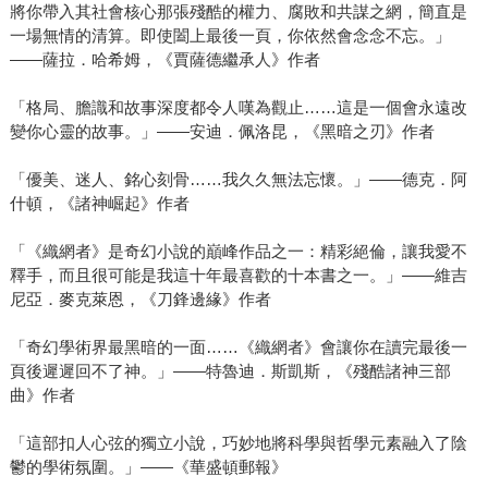
將你帶入其社會核心那張殘酷的權力、腐敗和共謀之網，簡直是
一場無情的清算。即使闔上最後一頁，你依然會念念不忘。」
——薩拉．哈希姆，《賈薩德繼承人》作者
「格局、膽識和故事深度都令人嘆為觀止……這是一個會永遠改
變你心靈的故事。」——安迪．佩洛昆，《黑暗之刃》作者
「優美、迷人、銘心刻骨……我久久無法忘懷。」——德克．阿
什頓，《諸神崛起》作者
「《織網者》是奇幻小說的巔峰作品之一：精彩絕倫，讓我愛不
釋手，而且很可能是我這十年最喜歡的十本書之一。」——維吉
尼亞．麥克萊恩，《刀鋒邊緣》作者
「奇幻學術界最黑暗的一面……《織網者》會讓你在讀完最後一
頁後遲遲回不了神。」——特魯迪．斯凱斯，《殘酷諸神三部
曲》作者
「這部扣人心弦的獨立小說，巧妙地將科學與哲學元素融入了陰
鬱的學術氛圍。」——《華盛頓郵報》