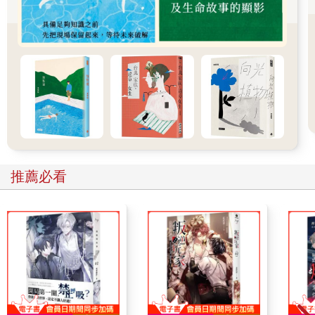
你一頓。」
「我知道啊，」托米爾朝身材魁梧的姊夫一笑。「不然你以為我
幹嘛等到她睡著才說？」
這番對話實在很蠢，但還是讓梅娃笑了出來。重要的事物不過如
此：他們一家人在這片湖濱上共度的最後時光是如此溫暖。
「時間差不多了。」瑟莎長老橡樹般粗嗄的聲音壓過族人的竊竊
私語。「讓你們兩腿的血液循環循環吧。」
「記得留下身上所有工具和武器，」拜延補充。「那只是平添重
量而已。」
托米爾聽命行事，卸下他的弓和箭，擺在雪地上，但光是手離開
武器這個簡單的動作，就比料想得還更困難。千年來，凱多內人
推薦必看
皆以精湛的獵手自居，丟下自己的弓和矛，感覺像是最終的認
輸，表示他們已不再是祖先那般的頂級掠食者。
「動身吧。」拜延在湖濱走動，將病懨懨和昏昏欲睡的人拉起。
「今晚不會再降溫了，對岸較暖處的冰層唯一厚實到可通過的時
機只有現在。」
一線陽光重新露頭，和光罩散發的溫暖勾結，使得平原及提蘭城
之間的湖冰變薄，夏季熱氣最終將融化山腳處阻礙通行的積雪，
開啟通往提蘭的陸路。走陸路會稍微安全一些，但就連最樂觀的
凱多內人亦心知肚明，部族絕不可能撐到那個時候。「惡光」已