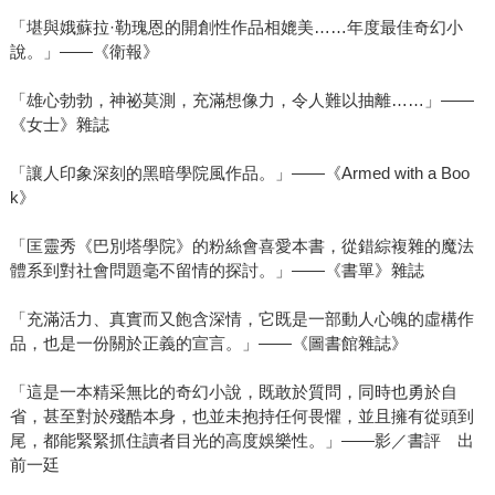
「堪與娥蘇拉·勒瑰恩的開創性作品相媲美……年度最佳奇幻小
說。」——《衛報》
「雄心勃勃，神祕莫測，充滿想像力，令人難以抽離……」——
《女士》雜誌
「讓人印象深刻的黑暗學院風作品。」——《Armed with a Boo
k》
「匡靈秀《巴別塔學院》的粉絲會喜愛本書，從錯綜複雜的魔法
體系到對社會問題毫不留情的探討。」——《書單》雜誌
「充滿活力、真實而又飽含深情，它既是一部動人心魄的虛構作
品，也是一份關於正義的宣言。」——《圖書館雜誌》
「這是一本精采無比的奇幻小說，既敢於質問，同時也勇於自
省，甚至對於殘酷本身，也並未抱持任何畏懼，並且擁有從頭到
尾，都能緊緊抓住讀者目光的高度娛樂性。」——影／書評 出
前一廷