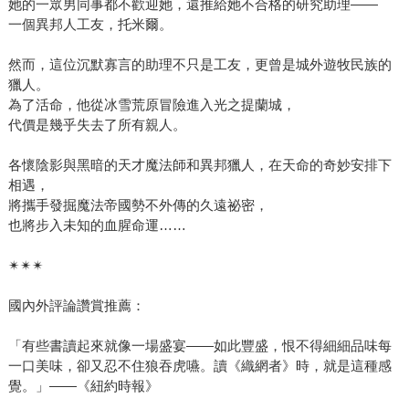
她的一眾男同事都不歡迎她，還推給她不合格的研究助理——
一個異邦人工友，托米爾。
然而，這位沉默寡言的助理不只是工友，更曾是城外遊牧民族的
獵人。
為了活命，他從冰雪荒原冒險進入光之提蘭城，
代價是幾乎失去了所有親人。
各懷陰影與黑暗的天才魔法師和異邦獵人，在天命的奇妙安排下
相遇，
將攜手發掘魔法帝國勢不外傳的久遠祕密，
也將步入未知的血腥命運……
✴✴✴
國內外評論讚賞推薦：
「有些書讀起來就像一場盛宴——如此豐盛，恨不得細細品味每
一口美味，卻又忍不住狼吞虎嚥。讀《織網者》時，就是這種感
覺。」——《紐約時報》