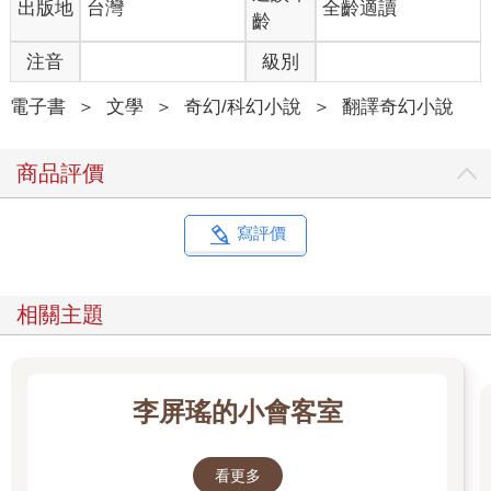
出版地
台灣
全齡適讀
他姊姊還高了，但對他來說，梅娃永遠都是避風港；當世上其他
齡
所有的愛消逝，她仍舊代表家的溫暖。梅娃迎上他的目光，接著
將視線轉向湖面對岸的燈火，邀請他跟隨她的眼神，共享她的希
注音
級別
望。
有關遠處湖岸上那個國家的一切，對他們而言是徹頭徹尾的陌
電子書
＞
文學
＞
奇幻/科幻小說
＞
翻譯奇幻小說
異。那裡的建築物比任何樹木都還高，尖塔似利齒般刺進天空，
還會傳出各種機器轟隆聲及嗡鳴聲。提蘭城永遠不會是他們的家
商品評價
園，卻是存活下來的機會。魔法光罩在那座金屬大都會四周閃閃
發亮，形成一座穹頂，從西邊高聳得彷彿能噬日的山脈，一路延
伸至東邊較矮的丘陵。這道魔法的明亮傑作，保護裡頭的人免於
寫評價
凜冬及「惡光」的侵襲，也就是將凱多內人推往滅族邊緣的罪魁
禍首。
「你準備好了嗎？」阿拉斯問。這就是那種他最愛問的白癡問
相關主題
題。
「沒有。」托米爾試圖讓自己聽起來不像被姊夫激怒，可是說真
的，面臨幾乎確鑿無疑、必定會來臨的死亡，一個人究竟要怎樣
才算準備好？即便面對的不是死亡，那也是浩瀚無邊的未知。關
李屏瑤的小會客室
恩平原是托米爾此生唯一認識的母親，儘管殘暴，但只要願意靜
下心來聆聽和學習其中種種奧祕，依然有辦法理解。而他注視著
對岸的城市，心中卻無法接受這個概念──安全竟有可能棲居於光
看更多
罩那一側，令人無法理解的魔法之下。