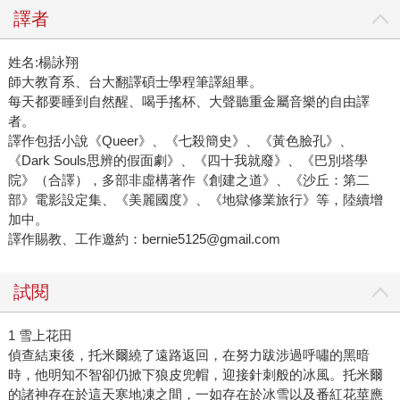
譯者
姓名:楊詠翔
師大教育系、台大翻譯碩士學程筆譯組畢。
每天都要睡到自然醒、喝手搖杯、大聲聽重金屬音樂的自由譯
者。
譯作包括小說《Queer》、《七殺簡史》、《黃色臉孔》、
《Dark Souls思辨的假面劇》、《四十我就廢》、《巴別塔學
院》（合譯），多部非虛構著作《創建之道》、《沙丘：第二
部》電影設定集、《美麗國度》、《地獄修業旅行》等，陸續增
加中。
譯作賜教、工作邀約：bernie5125@gmail.com
試閱
1 雪上花田
偵查結束後，托米爾繞了遠路返回，在努力跋涉過呼嘯的黑暗
時，他明知不智卻仍掀下狼皮兜帽，迎接針刺般的冰風。托米爾
的諸神存在於這天寒地凍之間，一如存在於冰雪以及番紅花莖應