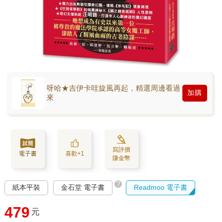
呀哈★吉伊卡哇旋風再起，精選周邊看過
加購
來
寫評價
電子書
喜歡+1
賺金幣
?
紙本平裝
金石堂 電子書
Readmoo 電子書
479
元