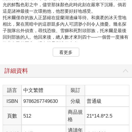
允的鮮豔色彩之中，儘管那抹顏色此時此刻在嚴寒下沉睡。倘若
這是諸神最後一次環抱他，他想要好好地感受。
托米爾僅存的族人正瑟縮在提蘭湖邊緣等待。和廣袤的冰天雪地
相比，聚在黑暗中的這群凱多內人可謂渺小到令人擔憂。幾名探
子脫隊出外偵查，尋找恐狼、雪獅和死對頭部族，托米爾是最後
回到部族的人。他回來後，總人數才來到四十──一個曾一度擁有
數萬人民的國家，現在就只剩這四十人了。
「沒有追兵。」拜延在托米爾走過時這麼說。這不是問句，身為
看更多
首席獵人，拜延已從托米爾的肢體語言推論出需要知道的一切。
隨著關恩平原的活物日益稀少，偵查也變得更像是種形式，而非
必要的預防措施。距離凱多內人遇見另一支部族已經過了六個
詳細資料
月，托米爾上次見到落單的恐狼也是多年前的事了。這些平原上
最令人聞風喪膽、殺人如麻的殺手，總踏著無聲無息的腳步跟蹤
獵物，就算是關恩最厲害的探子，也從來難以察覺牠們的來襲。
語言
中文繁體
裝訂
「快回家人身邊吧。」拜延邊說邊朝梅娃和阿拉斯所在之處點
ISBN
9786267749630
分級
普通級
頭，兩人在黑暗中緊挨著彼此。「還有，把你的兜帽戴上，蠢
蛋。」
商品規
「好的，叔叔。」托米爾露出微笑，將兜帽拉過麻木的雙耳，試
頁數
512
21*14.8*2.5
格
圖不去想這有可能是拜延這輩子最後一次對他發脾氣。
托米爾迅速蹲到梅娃身旁，她一語不發。托米爾五年前就已經比
適讀年