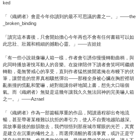
ked
「《織網者》會是今年你讀到的最不可思議的書之一。」——the
_broken_binding
「讀完這本書後，只會開始擔心今年再也不會有任何書籍可以如
此悲壯、壯麗和精細的撼動心靈。」——吉娃娃
「有一些小說就像嚇人箱一樣，作者會引誘你慢慢轉動曲柄，與
此同時播放著悅耳動人的音樂。在旋律陪伴下讀者會笑呵呵繼續
轉動，毫無警戒心的享受，直到作者猛然掀開遮掩在布幔下的伏
筆，讓營造的世界真相驟然彈出——那種全身被心臟在胸腔裡胡
亂衝撞的慌亂和驚嚇，絕對能讓你砰地闔上書，想先大口喘個
氣。而《織網者》無疑是這幾年讓我久久無法回神的完美嚇人箱
之一。」——Azrael
「《織網者》作為一部篇幅厚重的作品，閱讀過程卻出奇地流
暢，甚至帶著某種難以抗拒的牽引力，使人不自覺地越陷越深。
當故事最後的餘韻散去，我們領悟到那座城市耀眼的光芒，其實
是建立在沉重的犧牲之上，而選擇清醒的看清事實，或許正是守