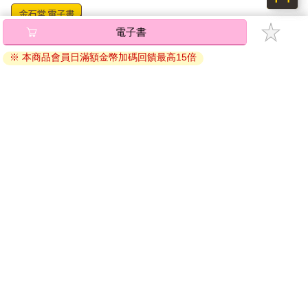
無懈可擊的記憶力讓部族最古老歌謠得以繼續流傳的蘭戴爾。
幸好，隨著一聲聲尖叫不斷繁殖及迴盪，最終合流成一道劃破四
電子書
面八方的嚎叫，就連最敏銳的耳朵也再區分不出個別人聲。比起
將儲存於會員中心→電子書服務「我的e書櫃」，點選線上
放任自己思考究竟還剩多少凱多內人在奔跑，托米爾寧可把心力
閱讀直接開啟閱讀。
※ 本商品會員日滿額金幣加碼回饋最高15倍
集中在他身前幾大步的阿拉斯和他身邊的梅娃。只要他們還待在
線上閱讀：
他身邊，他就可以繼續跑下去。而假如，到了某一刻，他們也不
建議使用Chrome、Microsoft Edge 有較佳的線上瀏覽效
在了……嗯，托米爾已盡力為此做好心理準備。
果， iOS 16 或以上版本，Android 6.0 以上版本，建議裝
越接近湖中央，起先全速衝刺的年輕人便逐漸力竭，現在反倒是
置有6GB以上的記憶體，至少有 30 MB以上的容量。
托米爾、梅娃、阿拉斯這些經驗豐富的成人後來居上，一舉超
離線閱讀：
前。阿拉斯帶領著這一小群人，即便懷裡抱著小卡菈，速度還是
APP下載：
iOS
Android
比誰都快。所有凱多內人都很擅長在冬季奔跑，但此刻氣溫這麼
安裝電子書APP後，請依照提示登入「會員中心」→「我
低，就算肺部處在最佳狀態，能吸進來的空氣也就只有那麼多，
接著寒冷就會擊倒他們。托米爾已經開始感受到胸中的寒意，位
的E書櫃」→「電子書APP通行碼/載具管理」，取得通行
置還深得危險，他不過是落後梅娃幾步，想先放慢呼吸，緩解損
碼再登入下載您所購買的電子書。完成下載後，點選任一
害，但在他們前頭，白光卻再次出擊。
書籍即可開始離線閱讀。
而且正中阿拉斯的肩胛骨之間。
梅娃的那聲「不要！」其實懇求多過否認，但依舊無法阻止注定
到來的結果。阿拉斯轉身面對妻子，托米爾在那雙鋼鐵般的眼中
請至會員中心→電子書服務「我的e書櫃」領取複製『兌換
從未見過如此的恐懼，獵人口中的怒吼幾乎破碎不成句。「帶卡
碼』至電子書服務商Readmoo進行兌換。
菈走！」
原始的母性奮不顧身驅動梅娃的身體，使她不可思議地加速穿越
退換貨須知：