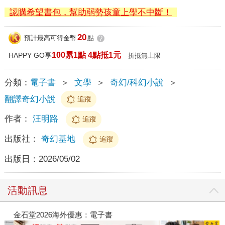
認購希望書包，幫助弱勢孩童上學不中斷！
20
預計最高可得金幣
點
?
100累1點 4點抵1元
HAPPY GO享
折抵無上限
分類：
電子書
＞
文學
＞
奇幻/科幻小說
＞
翻譯奇幻小說
追蹤
作者：
汪明路
追蹤
出版社：
奇幻基地
追蹤
出版日：
2026/05/02
活動訊息
金石堂2026海外優惠：電子書