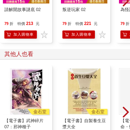
奪走太多能狩獵的動物，以及他們可以儲存來度過「幽深長夜」
的夏季作物。
請解開故事謎底 02
叛逆玩家 02
為怪
立刻渡湖是他們唯一的生機。
阿拉斯調整女兒在他雙臂中的位置，四歲的卡菈醒了過來。
213
221
79
折
特價
元
79
折
特價
元
79
折
「爸爸，」她睡眼惺忪地問。「托米爾舅舅回來了嗎？」
「回來啦，甜心，他就在這兒。」阿拉斯看到卡菈一臉擔憂，便
加入購物車
加入購物車
將鼻子埋進她的一頭赭髮中，低聲說了些什麼，讓她咯咯笑了起
來。「現在，要保持安靜喔，我的心肝寶貝。一切都會沒事
的。」
其他人也看
卡菈和其他歲數更小的孩子，沒辦法跑過及脛深的積雪，所以得
有人抱著他們才行。幸好，阿拉斯在「幽深長夜」那貧瘠的幾個
月中，已經恢復他長毛象般的力氣了。要是命運允許，他便有辦
法背負額外的重量，成功跑過那三公里。這也只是一絲希望而
已，外頭那座湖上最可怕的危險並不是寒冷與力竭，更非薄冰。
而是乘上十倍恐怖的「惡光」。
「只要你們還在喘氣，就繼續前進，」拜延說。「無論如何千萬
別停下來，不管為了誰，都不能回頭，就算是你的至親也不
行。」這些話語變成白色，如壽衣似地懸掛在空中。「我們此刻
金石堂
金石堂
同血一脈，只有一個名字，也只有一個共同目標：渡湖。」
【電子書】武神碎片
【電子書】自製養生豆
【電
「所有人，準備好。」瑟莎長老宣告，最後幾名凱多內人也在岩
07：邪神種子
漿大全
命・性
石旁就位。