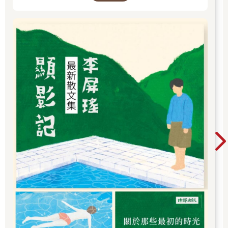
梅娃伸出手捏了捏托米爾的手，她的手勁一如既往令人心安，就
像兒時他做了噩夢，夢見張著血盆大口的狼群因而哭著找她一
樣。他好想脫下鹿皮連指手套，好好握住她的手，說不定這是最
後一次。但凱多內人有一種不言自明的默契，永遠不會輕易道
別。因為他們想保持信念，相信所有人都能活著看見日出，無論
那有多麼不理性。
「托米爾，」梅娃的聲音帶著點柔和的自信，彷彿能一眼穿透他
鎮靜沉著之下的種種疑慮。「值得走的路途永遠不會是近路。」
這是老獵人的智慧──追蹤、獵捕大型獵物，往往會耗費漫長時
日。不過接下來她說的，則是只有像梅娃這樣的姊姊才能給予的
某種抽象智慧。「你知道我們奔跑並不是為了逃離毀滅，而是在
奔向希望。」
這時，梅娃和阿拉斯的女兒在父親肩頭咕噥起夢話。梅娃握著托
米爾的手又緊了些，洩漏出她的焦慮不安。
「卡菈會沒事的，」做為回報，托米爾也想讓姊姊安心。「別的
不說，畢竟阿拉斯很擅長逃跑。」
「這是在偷偷嘲諷我的智商嗎？」阿拉斯朝托米爾揚起一邊濃密
的紅眉。
「這算偷偷嗎？」
「我敢發誓，小老弟，要是我女兒沒在睡覺的話，我一定會痛扁