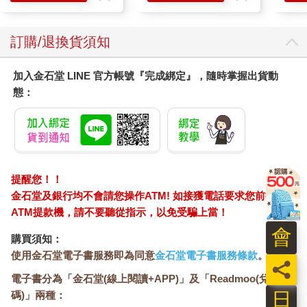
齒剝下，再將皮膚從他肋骨上扯開，最後吞噬了他的肺部。沒幾
秒，這名小小陷阱師就頹然塌陷成一堆衣物與毛髮，被吃乾抹
淨，從他體內噴出的鮮血在雪地上開出一朵紅花。
訂購/退換貨須知
「快往前啊，孩子們！」拜延抓住兩個動也不動的年輕人，硬拖
著他們再度跑起來。「不管誰掉隊，都別回頭！」
加入金石堂 LINE 官方帳號『完成綁定』，隨時掌握出貨動
下一個死去的是艾爾拉，是個八歲男孩，他在隊伍後頭的雪地中
態：
蹣跚前行。有名女子死都不願意放開他的手，於是光線也帶走了
她。兩人位於托米爾視線邊緣，他看不出女子是艾爾拉的母親還
是其中一個相當寵愛他的姊姊。「惡光」並沒有因為一個營養不
良兒童的屍體而心滿意足，旋即又轉向下一頓大餐。就像風一一
壓倒麥稈，男孩和女人一個個遭五馬分屍，身體支離破碎，湖面
處處綻放著重疊的血花。
提醒您！！
較年輕的凱多內人眼見同胞遭光帶纏上，忍不住作嘔及啜泣起
金石堂及銀行均不會請您操作ATM! 如接獲電話要求您前往
來，托米爾也無法怪罪他們，不過二十歲的他已在「惡光」下失
ATM提款機，請不要聽從指示，以免受騙上當！
去了夠多摯愛，令他早已鐵石心腸。他跟著姊姊和姊夫繼續向前
會
狂奔，步伐小心翼翼，不去管聽見什麼聲響，不去管誰的哭喊聲
購買須知：
拉扯著他的心。
使用金石堂電子書服務即為同意
金石堂電子書服務條款
。
員
他試著不認出有一聲尖叫來自米拉克，他最後一個倖存的童年好
電子書分為「金石堂(線上閱讀+APP)」及「Readmoo(兌換
友，也是他們部族傳統木工的最後傳人。他也試圖不去看光線攫
日
走了代替母親哺育他的莉加、在父親不在後教他打獵的塔辛、以
碼)」兩種：