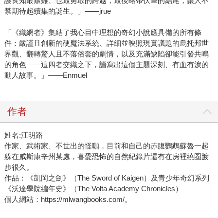
護良知最艱難、也最勇敢的跨越，最後略帶伏筆的結尾，讓人不
禁期待起續集的誕生。」——jrue
「《織網者》集結了我心目中理想的奇幻小說應具備的所有條
件：嚴謹且創新的硬魔法系統、詳細並映照現實議題的烏托邦世
界觀、翻轉驚人且不落俗套的劇情，以及充滿缺陷卻能引發共鳴
的角色——這四者交織之下，譜寫出這個主題深刻、有血有淚的
動人故事。」——Enmuel
作者
姓名:汪明路
作家、武術家、不世出的怪咖，目前和自己的赤腹鸚鵡蘇魯一起
躲在威斯康辛州某處，喜愛恐怖的自然紀錄片還有在房裡繞圈踱
步很久。
作品：《凱岡之劍》（The Sword of Kaigen）及青少年奇幻系列
《沃達學院編年史》（The Volta Academy Chronicles）
個人網站：https://mlwangbooks.com/。