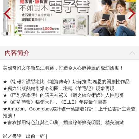
內容簡介
美國奇幻文學新星汪明路，打造令人心醉神迷的魔幻國度！
★《衛報》讚譽堪比《地海傳奇》娥蘇拉‧勒瑰恩的開創性作品
★獨力出版熱銷引爆奇幻圈，堪稱《羊毛記》現象再現
★《巴別塔學院》的暗黑神祕Ｘ《鋼之鍊金術師》人性思辨
★《紐約時報》暢銷大作，《ELLE》年度最佳圖書
★Amazon、Goodreads累計破十萬讀者好評！上千位書評主齊聲
推薦！
★書衣採用特色紅與金印刷，插畫線條鮮亮明麗、精美細緻
影／書評 出前一廷 |