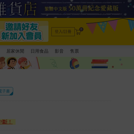
0
登入/註冊
電
居家休閒
日用食品
影音
售票
 電子書
中斷！