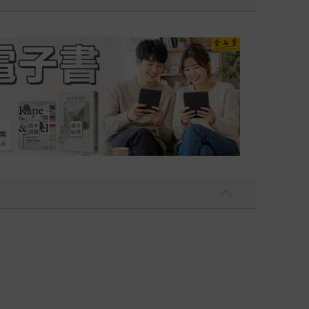
吃一點〉第二波
金石堂2026海