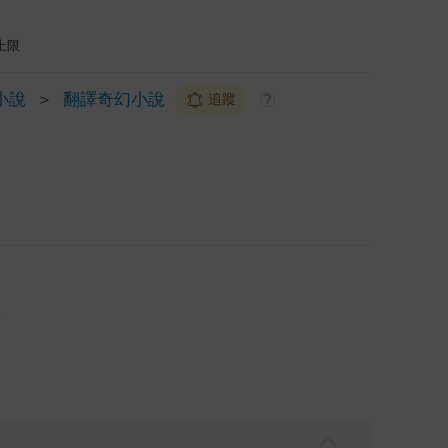
上限
小說
＞
翻譯奇幻小說
追蹤
?