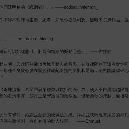
路的《織網者》。」——eddiequinnlemon_
你不得不靜靜地坐着、思考，如果你喜歡幻想、黑暗學院風作品、強
e_broken_binding
書籍可以如此悲壯、壯麗和精細的撼動心靈。」——吉娃娃
動曲柄，與此同時播放著悅耳動人的音樂。在旋律陪伴下讀者會笑呵
—那種全身被心臟在胸腔裡胡亂衝撞的慌亂和驚嚇，絕對能讓你砰地
l
出奇地流暢，甚至帶著某種難以抗拒的牽引力，使人不自覺地越陷越
醒的看清事實，或許正是守護良知最艱難、也最勇敢的跨越，最後略
的所有條件：嚴謹且創新的硬魔法系統、詳細並映照現實議題的烏托
個主題深刻、有血有淚的動人故事。」——Enmuel