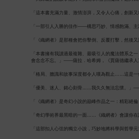
「這本書充滿力量、激情澎湃，又令人心痛，創新又
「一部引人入勝的佳作——構思巧妙、情感飽滿、主
「《織網者》是那種會把你擊倒、反覆打擊，然後又
「本書擁有我讀過最複雜、最吸引人的魔法體系之一
會念念不忘。」——薩拉．哈希姆，《賈薩德繼承人
「格局、膽識和故事深度都令人嘆為觀止……這是一
「優美、迷人、銘心刻骨……我久久無法忘懷。」—
「《織網者》是奇幻小說的巔峰作品之一：精彩絕倫
「奇幻學術界最黑暗的一面……《織網者》會讓你在
「這部扣人心弦的獨立小說，巧妙地將科學與哲學元