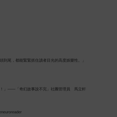
頭到尾，都能緊緊抓住讀者目光的高度娛樂性。」
！」——「奇幻故事說不完」社團管理員 馬立軒
oreader