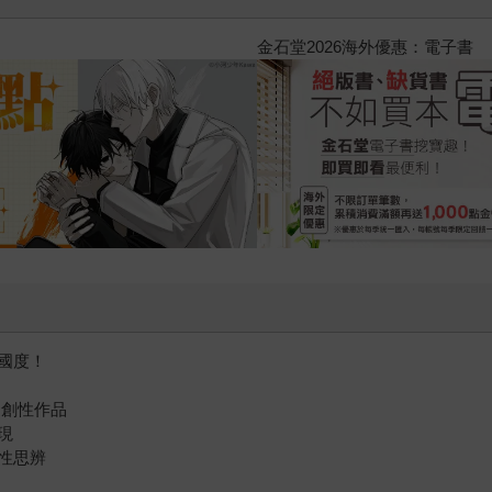
2026金石堂暑假漫博〈你好，我
國度！
開創性作品
現
性思辨