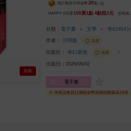
20
預計最高可得金幣
點
?
100累1點 4點抵1元
HAPPY GO享
折抵無
分類：
電子書
＞
文學
＞
奇幻/科幻
作者：
汪明路
追蹤
出版社：
奇幻基地
追蹤
?
出版日：
2026/05/02
加購
電子書
※ 本商品會員日滿額金幣加碼回饋最高15倍