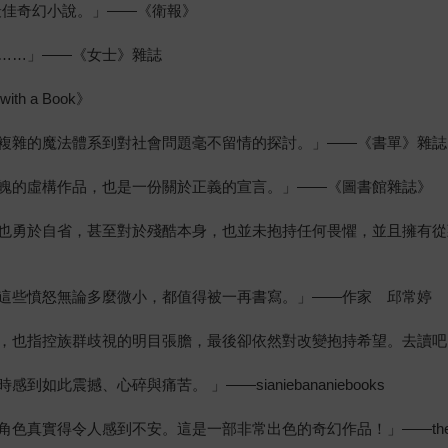
最佳奇幻小說。」——《衛報》
……」——《女士》雜誌
 a Book》
複雜的魔法體系到對社會問題毫不留情的探討。」——《書單》雜誌
魄的虛構作品，也是一份關於正義的宣言。」——《圖書館雜誌》
也勇於自省，甚至對於殘酷本身，也並未抱持任何畏懼，並且擁有從
這些憤怒無論多麼微小，都值得被一再書寫。」——作家 邱常婷
，也指控族群歧視的明目張膽，最後卻依然對改變抱持希望。去讀吧
震撼、心碎與痛苦。 」——sianiebananiebooks
實得令人感到不安。這是一部非常出色的奇幻作品！」——theneur