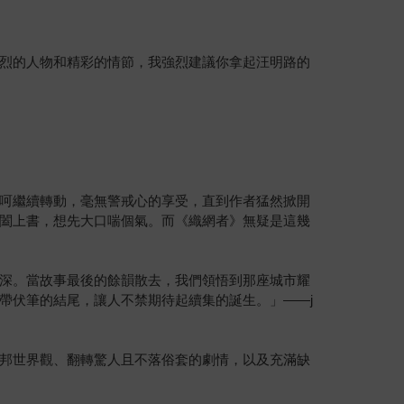
烈的人物和精彩的情節，我強烈建議你拿起汪明路的
呵繼續轉動，毫無警戒心的享受，直到作者猛然掀開
闔上書，想先大口喘個氣。而《織網者》無疑是這幾
深。當故事最後的餘韻散去，我們領悟到那座城市耀
帶伏筆的結尾，讓人不禁期待起續集的誕生。」——j
邦世界觀、翻轉驚人且不落俗套的劇情，以及充滿缺