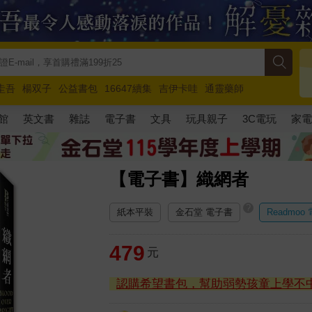
圭吾
楊双子
公益書包
16647續集
吉伊卡哇
通靈藥師
路邊攤新作
馬斯克
玩具總動員5
超慢跑
館
英文書
雜誌
電子書
文具
玩具親子
3C電玩
家
【電子書】織網者
?
紙本平裝
金石堂 電子書
Readmoo
479
元
認購希望書包，幫助弱勢孩童上學不