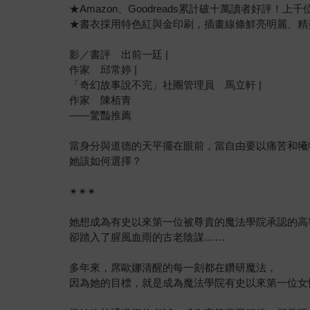
★Amazon、Goodreads累計破十萬讀者好評！
★書衣採用特色紅與金印刷，插畫線條鮮亮明麗、精
影／書評 出前一廷 |
作家 邱常婷 |
「奇幻故事說不完」社團管理員 馬立軒 |
作家 陳栢青
——驚豔推薦
當身分與道德的天平擺在眼前，當自由要以痛苦和犧
她該如何選擇？
✴✴✴
她想成為有史以來第一位被尊貴的魔法學院承認的高
卻踏入了腥風血雨的古老陰謀……
多年來，席歐娜清醒的每一刻都在鑽研魔法，
因為她的目標，就是成為魔法學院有史以來第一位女