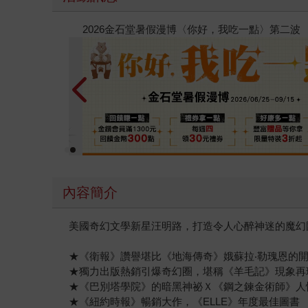
春光ｘ奇幻基地｜全書系展
內容簡介
美國奇幻文學新星汪明路，打造令人心醉神迷的魔幻
★《衛報》讚譽堪比《地海傳奇》娥蘇拉‧勒瑰恩的
★獨力出版熱銷引爆奇幻圈，堪稱《羊毛記》現象再
★《巴別塔學院》的暗黑神祕Ｘ《鋼之鍊金術師》人
★《紐約時報》暢銷大作，《ELLE》年度最佳圖書