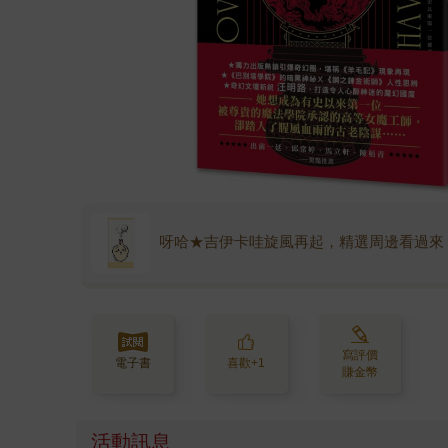
呀哈★吉伊卡哇旋風再起，精選周邊看過來
寫評價
電子書
喜歡+1
賺金幣
活動訊息