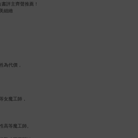
上千位書評主齊聲推薦！
美細緻
牲為代價，
等女魔工師，
性高等魔工師。