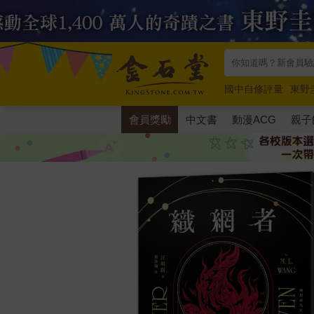
國中自修評量
東野
唯紅花綻放
奧德賽
會員獎勵
中文書
動漫ACG
親子