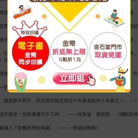
精湛，是黑暗學院派皇冠上的一顆璀璨明珠。」——希南．麥奎爾，
題豐富……強烈推薦！我全程都沉浸其中。」——詹姆斯．伊斯靈頓
讓你重新振作起來的書。我強烈推薦這本書。」——約翰．比爾斯，
，它巧妙地將你帶入其社會核心那張殘酷的權力、腐敗和共謀之網，
》作者
個會永遠改變你心靈的故事。」——安迪．佩洛昆，《黑暗之刃》作
—德克．阿什頓，《諸神崛起》作者
，讓我愛不釋手，而且很可能是我這十年最喜歡的十本書之一。」—
讀完最後一頁後遲遲回不了神。」——特魯迪．斯凱斯，《殘酷諸神
素融入了陰鬱的學術氛圍。」——《華盛頓郵報》