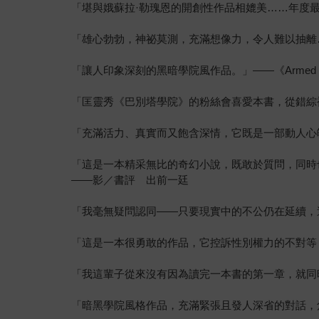
「堪與娥蘇拉·勒瑰恩的開創性作品相媲美……年度
「雄心勃勃，神祕莫測，充滿想像力，令人難以抽離
「讓人印象深刻的黑暗學院風作品。」——《Armed with
「匡靈秀《巴別塔學院》的粉絲會喜愛本書，從錯綜
「充滿活力、真實而又飽含深情，它既是一部動人心
「這是一本精采無比的奇幻小說，既敢於質問，同時
——影／書評 出前一廷
「我毫無疑問認同——只要現實中的不公仍在延續，
「這是一本很勇敢的作品，它控訴性別權力的不對等
「我這輩子從來沒有因為讀完一本書的第一章，就同時感到如此
「暗黑學院風格作品，充滿緊張且發人深省的對話，角色真