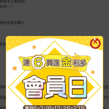
挑戰才正要開始。
助理——
遊牧民族的獵人。
奇妙安排下相遇，
細細品味每一口美味，卻又忍不住狼吞虎嚥。讀《織網者》時，就是
震撼人心的故事。」——泰瑞．布魯克斯，《沙娜拉三部曲》奇幻大
射的情節，貫穿深刻的議題與豐富的想像力！」——馬克．洛倫斯，