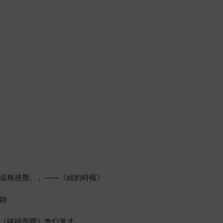
這種感覺。」——《紐約時報》
師
《破碎帝國》奇幻鬼才