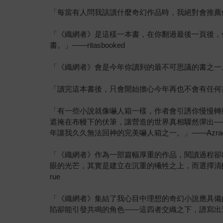
「每當有人問我該讀什麼奇幻作品時，我絕對會推薦他們汪明
「《織網者》是這樣一本書，在你翻過最後一頁後，
書。」——ritasbooked
「《織網者》會是今年你讀到的最不可思議的書之一。」——th
「讀完這本書後，只會開始擔心今年再也不會有任何
「有一些小說就像嚇人箱一樣，作者會引誘你慢慢轉
遮掩在布幔下的伏筆，讓營造的世界真相驟然彈出—
年讓我久久無法回神的完美嚇人箱之一。」——Azrae
「《織網者》作為一部篇幅厚重的作品，閱讀過程卻
眼的光芒，其實是建立在沉重的犧牲之上，而選擇清
rue
「《織網者》集結了我心目中理想的奇幻小說應具備
陷卻能引發共鳴的角色——這四者交織之下，譜寫出這