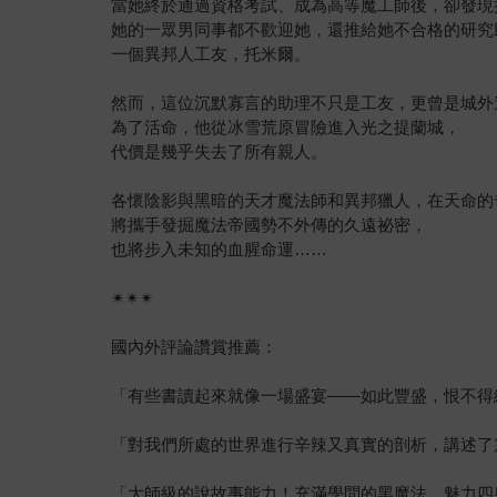
當她終於通過資格考試、成為高等魔工師後，卻發現
她的一眾男同事都不歡迎她，還推給她不合格的研究
一個異邦人工友，托米爾。
然而，這位沉默寡言的助理不只是工友，更曾是城外
為了活命，他從冰雪荒原冒險進入光之提蘭城，
代價是幾乎失去了所有親人。
各懷陰影與黑暗的天才魔法師和異邦獵人，在天命的
將攜手發掘魔法帝國勢不外傳的久遠祕密，
也將步入未知的血腥命運……
✴✴✴
國內外評論讚賞推薦：
「有些書讀起來就像一場盛宴——如此豐盛，恨不得
「對我們所處的世界進行辛辣又真實的剖析，講述了
「大師級的說故事能力！充滿學問的黑魔法，魅力四