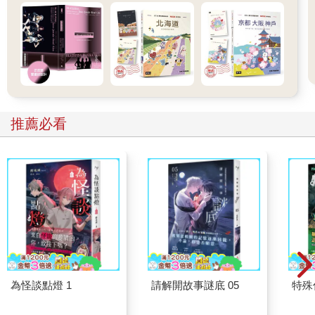
推薦必看
為怪談點燈 1
請解開故事謎底 05
特殊傳