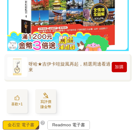
呀哈★吉伊卡哇旋風再起，精選周邊看過
加購
來
寫評價
喜歡+1
賺金幣
?
金石堂 電子書
Readmoo 電子書