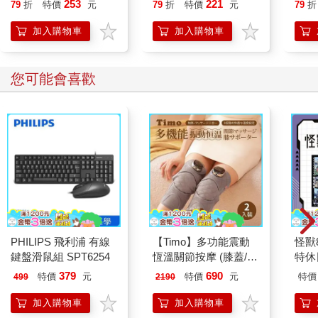
253
221
79
折
特價
元
79
折
特價
元
79
折
加入購物車
加入購物車
您可能會喜歡
PHILIPS 飛利浦 有線
【Timo】多功能震動
怪獸
鍵盤滑鼠組 SPT6254
恆溫關節按摩 (膝蓋/
特休
肩/手肘通用) 無線充電
加購
379
690
特價
元
特價
元
特價
499
2190
加熱護膝 智能震動護
膝熱敷【雙入組】
加入購物車
加入購物車