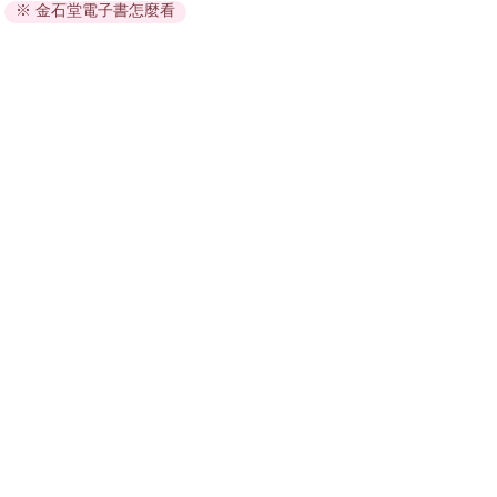
※ 金石堂電子書怎麼看
因版權保護，您在金石堂所購買的電子書僅能以金石堂專屬
的閱讀軟體開啟閱讀，無法以其他閱讀器或直接下載檔案。
依據「消費者保護法」第19條及行政院消費者保護處公告之
「通訊交易解除權合理例外情事適用準則」，非以有形媒介
提供之數位內容或一經提供即為完成之線上服務，經消費者
事先同意始提供。（如：電子書、電子雜誌、下載版軟體、
虛擬商品…等），
不受「網購服務需提供七日鑑賞期」的限
制
。為維護您的權益，建議您先使用「試閱」功能後再付款
購買。