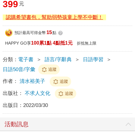
399
元
認購希望書包，幫助弱勢孩童上學不中斷！
15
預計最高可得金幣
點
?
100累1點 4點抵1元
HAPPY GO享
折抵無上限
分類：
電子書
＞
語言/字辭典
＞
日語學習
＞
日語50音/字彙
追蹤
作者：
清水裕美子
追蹤
出版社：
不求人文化
追蹤
出版日：
2022/03/30
活動訊息