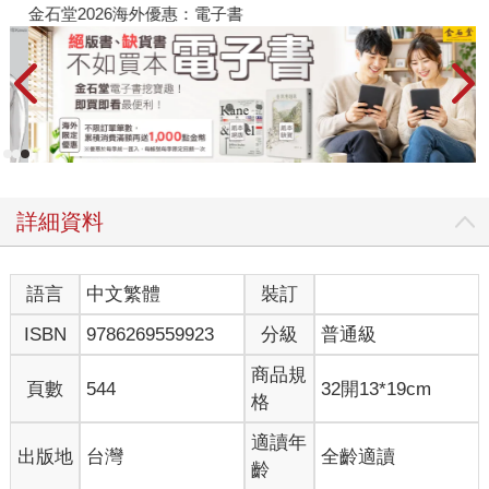
金石堂2026海外優惠：電子書
詳細資料
語言
中文繁體
裝訂
ISBN
9786269559923
分級
普通級
商品規
頁數
544
32開13*19cm
格
適讀年
出版地
台灣
全齡適讀
齡