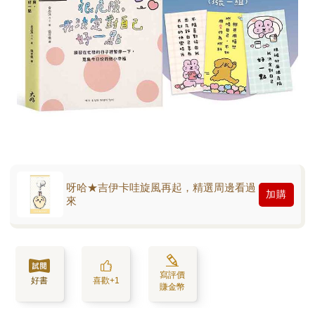
呀哈★吉伊卡哇旋風再起，精選周邊看過
加購
來
寫評價
好書
喜歡+1
賺金幣