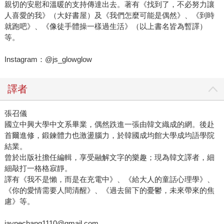
親切的安慰和溫暖的支持傳達出去。著有《找到了，不必努力讓
人喜愛的我》（大好書屋）及《我們怎麼可能是偶然》、《到時
就跑吧》、《像徒手體操一樣過生活》（以上書名皆為暫譯）
等。
Instagram：@js_glowglow
譯者
張召儀
國立中興大學中文系畢業，偶然跌進一張由韓文織成的網。後赴
首爾進修，鍛鍊體力也激盪腦力，於韓國成均館大學成均語學院
結業。
曾於出版社擔任編輯，享受融解文字的樂趣；現為韓文譯者，細
細敲打一格格寂靜。
譯有《我不是懶，而是在充電中》、《給大人的童話心理學》、
《你的愛情需要人間清醒》、《過去留下的憂鬱，未來帶來的焦
慮》等。
jaynechang1110@gmail.com