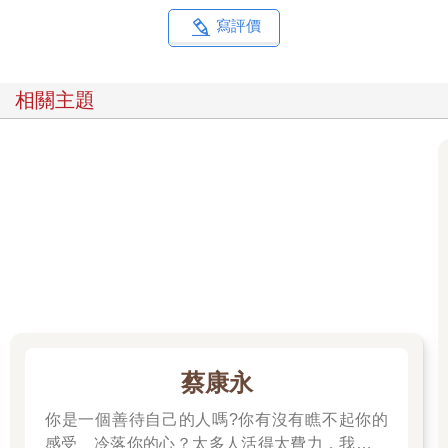
拚命 忍耐……
寫評價
倒數3天
倒數2天
相關主題
興奮 雀躍 期待 激動 愉悅
滿心期待隔天的外食日～
耶！終於等到了！
辣炒年糕本來就很美味，
但是，在強烈的渴望與期待下迎來的辣炒年糕……
真的是……
人間極品!!!
或許，幸福的祕訣
就藏在「等待」之中也不一定。
❤︎給自己的溫暖
♡有沒有哪一道美食，能讓心靈瞬間獲得慰藉？
蔡康永
某天，我發現衣櫃裡已經沒有一條穿起來舒適的褲子，促使我第
一次下定決心減肥。當然，我所謂的「減肥」，並非只是少吃
你是一個善待自己的人嗎?你有沒有瞧不起你的
一、兩口飯，或者在睡前做幾分鐘伸展操而已。我戒掉長久以來
感受、冷落你的心？太多人活得太費力，我想為