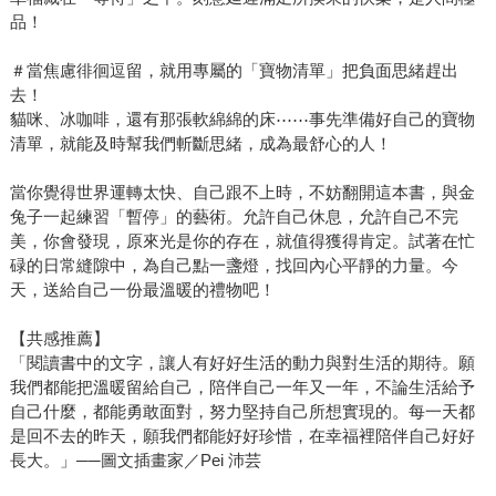
品！
＃當焦慮徘徊逗留，就用專屬的「寶物清單」把負面思緒趕出
去！
貓咪、冰咖啡，還有那張軟綿綿的床⋯⋯事先準備好自己的寶物
清單，就能及時幫我們斬斷思緒，成為最舒心的人！
當你覺得世界運轉太快、自己跟不上時，不妨翻開這本書，與金
兔子一起練習「暫停」的藝術。允許自己休息，允許自己不完
美，你會發現，原來光是你的存在，就值得獲得肯定。試著在忙
碌的日常縫隙中，為自己點一盞燈，找回內心平靜的力量。今
天，送給自己一份最溫暖的禮物吧！
【共感推薦】
「閱讀書中的文字，讓人有好好生活的動力與對生活的期待。願
我們都能把溫暖留給自己，陪伴自己一年又一年，不論生活給予
自己什麼，都能勇敢面對，努力堅持自己所想實現的。每一天都
是回不去的昨天，願我們都能好好珍惜，在幸福裡陪伴自己好好
長大。」──圖文插畫家／Pei 沛芸