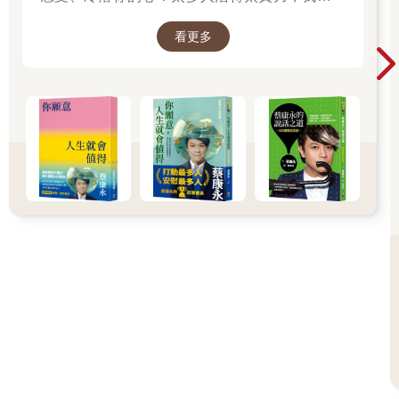
習慣的含糖飲料，把早餐從麵包換成優格，然後每天固定走一萬
大家、包括我自己，找到比較省力、又能活得更
步。只要晚上沒有聚會，我就用沙拉當晚餐；肚子餓得咕嚕咕嚕
看更多
舒服、也更滿足的方法。所以我寫了這本書。
時，我會用白開水來安撫躁動的腸胃，把飢餓感視為一種榮耀。
──蔡康永
這樣的生活大概持續了半年，但減肥所帶來的改變，不僅僅是體
重而已，我還體驗到前所未有的幸福。一直以來，我認為「能吃
就是福」，香甜的飲料、入口即化的巧克力、酥脆可口的餅
乾……這些全都是我的快樂泉源。不過，當我嚴格控制飲食一週
後，再盡情品嚐一頓碳水化合物大餐時，那種滿足感根本無可比
擬！此刻的我終於明白，刻意延遲滿足所體會到的幸福感，完全
是不同層級。
然而，這種巨大的幸福感不會天天降臨，也不可能每天追求或享
受──因為這樣的獎勵，只會給予那些願意推遲當下滿足的人。當
你長時間只吃蔬菜，久違地攝取碳水化合物時，融化在嘴裡的美
味堪稱世界第一；當你忙碌了一整天，好不容易享受到片刻閒
暇，短暫的放鬆將比任何時刻都要甘甜；當你經過長時間的猶豫
和等待，終於決定購買某件商品時，內心的喜悅也會無比珍貴。
即便是相同口味的辣炒年糕、相同款式的鞋子，當心中的渴望到
達頂點，獲得的價值感就會截然不同。
在這個大街小巷都有便利商店、滑一下手機就能點外送的時代，
延遲滿足不是件容易的事。冰淇淋甜滋滋的，賴床更是人生一大