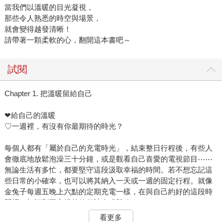
當我們以溫暖的目光凝視，
那些令人熟悉的時空與場景，
就會變得越發清晰！
請帶著一顆柔軟的心，翻開這本書吧～
試閱
Chapter 1. 把溫暖留給自己
❤︎給自己的溫暖
♡一週裡，有沒有你最期待的時光？
每個人都有「屬於自己的充電時光」，結束整日行程後，有些人
會徹底地放鬆泡澡三十分鐘，或是觀看自己喜愛的電視節目⋯⋯
無論生活有多忙，都要堅守這段汲取幸福的時間。若不想忘記這
些日常的小確幸，也可以將其納入一天或一週的固定行程。就像
金兔子每週五晚上六點的定期充電一樣，在與自己約好的這段時
間裡，切記別再安排其他的計畫或雜務。
面對高速運轉的世界，我們經常會不知不覺被捲入，跌進漩渦裡
看更多