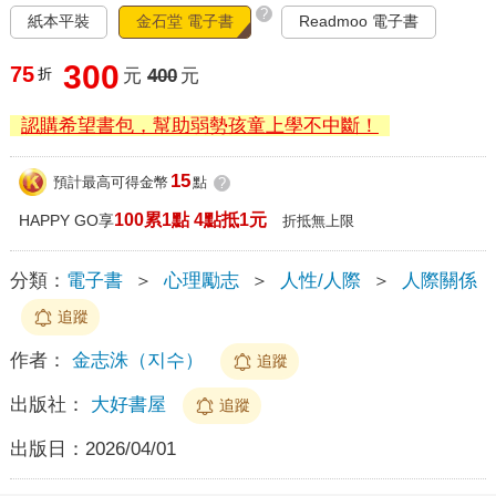
?
紙本平裝
金石堂 電子書
Readmoo 電子書
300
75
折
元
400
元
認購希望書包，幫助弱勢孩童上學不中斷！
15
預計最高可得金幣
點
?
100累1點 4點抵1元
HAPPY GO享
折抵無上限
分類：
電子書
＞
心理勵志
＞
人性/人際
＞
人際關係
追蹤
作者：
金志洙（지수）
追蹤
出版社：
大好書屋
追蹤
出版日：
2026/04/01