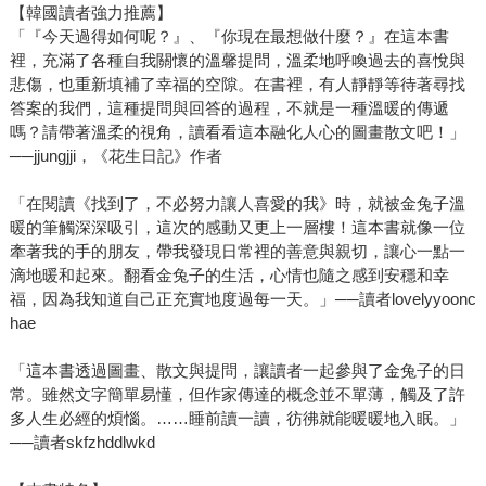
【韓國讀者強力推薦】
「『今天過得如何呢？』、『你現在最想做什麼？』在這本書
裡，充滿了各種自我關懷的溫馨提問，溫柔地呼喚過去的喜悅與
悲傷，也重新填補了幸福的空隙。在書裡，有人靜靜等待著尋找
答案的我們，這種提問與回答的過程，不就是一種溫暖的傳遞
嗎？請帶著溫柔的視角，讀看看這本融化人心的圖畫散文吧！」
──jjungjji，《花生日記》作者
「在閱讀《找到了，不必努力讓人喜愛的我》時，就被金兔子溫
暖的筆觸深深吸引，這次的感動又更上一層樓！這本書就像一位
牽著我的手的朋友，帶我發現日常裡的善意與親切，讓心一點一
滴地暖和起來。翻看金兔子的生活，心情也隨之感到安穩和幸
福，因為我知道自己正充實地度過每一天。」──讀者lovelyyoonc
hae
「這本書透過圖畫、散文與提問，讓讀者一起參與了金兔子的日
常。雖然文字簡單易懂，但作家傳達的概念並不單薄，觸及了許
多人生必經的煩惱。……睡前讀一讀，彷彿就能暖暖地入眠。」
──讀者skfzhddlwkd