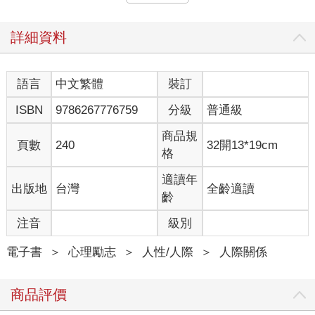
苦苦掙扎。但是，當「屬於自己的充電時光」來臨，無論如何都
要先讓忙碌的日常暫停，放任自己享受生活中的小確幸。這種做
法或許聽起來很奢侈，但請務必嘗試看看，相信你很快就會明
詳細資料
白：人生中真正重要的，是不隨意對待自我，並允許自己享有片
刻的快樂時光。
有時，我們可能會忘記自己應該珍惜的事物，而這段屬於自己的
語言
中文繁體
裝訂
「充電時光」，會讓人再次憶起生活的美好。無論世界多麼複
ISBN
9786267776759
分級
普通級
雜，有些事從來不曾改變。當我們能夠靜下心來整頓思緒，那些
被遺忘的信念與價值，也會再次變得清晰可見。
商品規
頁數
240
32開13*19cm
格
◎久等之樂
是因為過得太舒心了嗎？
適讀年
出版地
台灣
全齡適讀
這圈肉……
齡
變胖的兔子和大熊約定好晚餐只吃沙拉。
該減一下了，對吧……？
注音
級別
沙拉雖然也很好吃，
還算不錯吃啦。
電子書
＞
心理勵志
＞
人性/人際
＞
人際關係
對啊，這程度還行。
阿姆～
商品評價
但令人垂涎欲滴的美食，
總是在腦海中閃現。