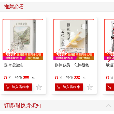
享受──不過，我依然希望自己能在生活中減少並克制欲望，延遲
推薦必看
當下的滿足。或許有些矛盾，但越是刻意節制，就越得以用最珍
貴的事物填滿生活。能吃卻不吃、能買卻不買、能躺下卻不賴床
──這樣的生活態度，是不是有些帥氣和瀟灑呢？
❤︎給自己的溫暖
♡有沒有哪一首歌，能讓你一秒回到舊時光？
一件事物真正的價值，往往要經過長時間的沉澱才能體會。就像
那些拍得不好看的照片，當下恨不得立刻刪掉，但過了五年、十
年再回頭看，就會產生截然不同的感受──過去留下的痕跡，全都
變得彌足珍貴。明明只是幾年前的模樣，卻充滿了青春與稚嫩的
臺灣漫遊錄
刪掉容易，忘掉很難
叛逆
活力，那時我才終於明白，為什麼長輩們總說年輕人「不化妝也
很好看」。過去的我不曾察覺，也沒有盡情享受青春的甜美，但
300
332
79
折
特價
元
79
折
特價
元
79
折
不管心中有多少遺憾，時光終究不會倒流。
五年後，我也一定會憶起現在的自己吧──那個渾身充滿幹勁、眼
加入購物車
加入購物車
神閃閃發光、擁有無盡的夢想、每天都雀躍不已的我。當眼下習
以為常的生活和情緒，變得不再理所當然時，我們才能領悟其中
的珍貴。將來的我，肯定會懷念今天的一切。然而，人們總是不
訂購/退換貨須知
斷重蹈覆轍，未經時光淬鍊，就永遠無法把握事物真正的價值。
或許要等到幾年後多長出幾道皺紋，才會明白現在的自己有多耀