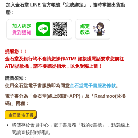
加入金石堂 LINE 官方帳號『完成綁定』，隨時掌握出貨動
眼。
我不斷思索，該如何才能專注地活在當下，而不是任由光陰白白
態：
流逝。後來，我下定決心，不再因過去的遺憾停滯不前，也別讓
未來的焦慮和不安佔據現在。還有其他方法嗎？或許，擁抱自己
熱愛的事物，珍惜身邊重要的對象，就是活在當下的不二法門。
❤︎給自己的溫暖
提醒您！！
♡有沒有哪些心意，不明說也能體會到呢？
金石堂及銀行均不會請您操作ATM! 如接獲電話要求您前往
ATM提款機，請不要聽從指示，以免受騙上當！
和貓咪娜夢一起生活，不知不覺已過了十年。猶記得十年前的那
個晚上，我既害怕又興奮，也很擔心關燈睡覺時，會不會在黑暗
購買須知：
中被爪子攻擊。後來，隨著相處的時間愈來愈長，我發現娜夢是
使用金石堂電子書服務即為同意
金石堂電子書服務條款
。
隻非常溫馴的貓，除了偶爾會在凌晨時分突然暴走，然後不小心
踩到躺著休息的貓奴。
電子書分為「金石堂(線上閱讀+APP)」及「Readmoo(兌換
經過十年相處，如今我們更加了解彼此。娜夢喜歡被撫摸，但不
碼)」兩種：
怎麼享受被抱的感覺，若是硬要抱牠，牠一定會奮力掙脫逃走。
早晨「喵喵喵」的叫聲，通常是提醒我趕快把飼料裝進碗裡。此
外，娜夢很清楚哪個抽屜放有清潔貓耳朵的工具，只要聽到抽屜
將儲存於會員中心→電子書服務「我的e書櫃」，點選線上
打開的聲音，牠就會默默進入警戒狀態，然後立刻跑去躲起來。
閱讀直接開啟閱讀。
雖然娜夢有時也會拒絕貓奴的撫摸，但牠似乎也很相信我不會傷