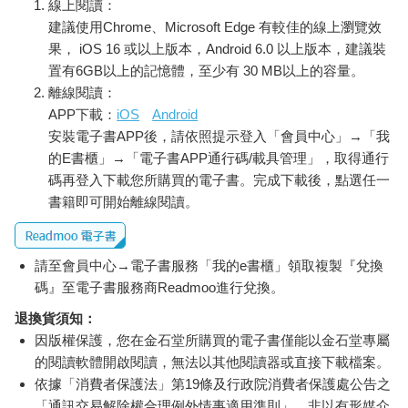
線上閱讀：
害牠。
建議使用Chrome、Microsoft Edge 有較佳的線上瀏覽效
當然，關於娜夢，我依然有許多無法掌握的部分，牠算是隻話多
的貓，但我經常聽不懂牠想表達什麼。同樣的，我也不知道娜夢
果， iOS 16 或以上版本，Android 6.0 以上版本，建議裝
能否理解貓奴的心情，因為我在牠面前嚎啕大哭時，牠看起來依
置有6GB以上的記憶體，至少有 30 MB以上的容量。
舊愛理不理，只在自己願意時才向我靠近。
離線閱讀：
即便如此，透過和娜夢的相處我才明白：光是陪伴在身邊，就足
APP下載：
iOS
Android
以成為一種安慰與力量。雙方沒有交談、沒有接觸，僅僅是待在
安裝電子書APP後，請依照提示登入「會員中心」→「我
自己的位子上，就能帶來心靈的慰藉。世界上，確實有這樣的溫
的E書櫃」→「電子書APP通行碼/載具管理」，取得通行
暖存在。
碼再登入下載您所購買的電子書。完成下載後，點選任一
書籍即可開始離線閱讀。
請至會員中心→電子書服務「我的e書櫃」領取複製『兌換
碼』至電子書服務商Readmoo進行兌換。
退換貨須知：
因版權保護，您在金石堂所購買的電子書僅能以金石堂專屬
的閱讀軟體開啟閱讀，無法以其他閱讀器或直接下載檔案。
依據「消費者保護法」第19條及行政院消費者保護處公告之
「通訊交易解除權合理例外情事適用準則」，非以有形媒介