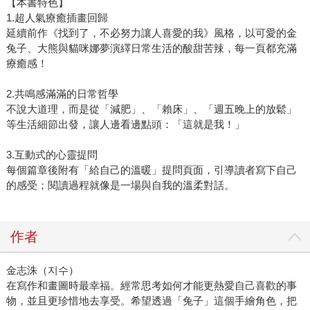
【本書特色】
1.超人氣療癒插畫回歸
延續前作《找到了，不必努力讓人喜愛的我》風格，以可愛的金
兔子、大熊與貓咪娜夢演繹日常生活的酸甜苦辣，每一頁都充滿
療癒感！
2.共鳴感滿滿的日常哲學
不說大道理，而是從「減肥」、「賴床」、「週五晚上的放鬆」
等生活細節出發，讓人邊看邊點頭：「這就是我！」
3.互動式的心靈提問
每個篇章後附有「給自己的溫暖」提問頁面，引導讀者寫下自己
的感受；閱讀過程就像是一場與自我的溫柔對話。
作者
金志洙（지수）
在寫作和畫圖時最幸福。經常思考如何才能更熱愛自己喜歡的事
物，並且更珍惜地去享受。希望透過「兔子」這個手繪角色，把