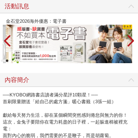
活動訊息
金石堂2026海外優惠：電子書
內容簡介
──KYOBO網路書店讀者滿分星評10顆星！──
首刷限量贈送「給自己的處方箋」暖心書籤（3張一組）
獻給每天努力生活，卻在某個瞬間突然感到倦怠與無力的你！
這次，金兔子要陪你在電力耗盡的日子裡，一起躲進棉被裡充
電：
面對內心的脆弱，我們需要的不是鞭子，而是胡蘿蔔。