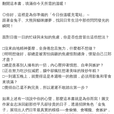
翻開這本書，填滿你今天所需的溫暖！
◎你好，這裡是為你準備的「今日份溫暖充電站」～
跟著金兔子、大熊與貓咪娜夢，找回日常生活中那些閃閃發光的
瞬間！
面對日復一日的忙碌與未知的焦慮，你是否也曾冒出這些想法？
□沒來由地精神萎靡，全身倦怠且無力，什麼都不想做？
□明明想做好，卻總是被害怕搞砸的焦慮怪獸纏身，懷疑自己江郎
才盡？
□總是羨慕別人擁有的一切，內心壓抑著憤怒、自卑與嫉妒？
□正在努力吃沙拉減肥，腦中卻瘋狂想著美味的辣炒年糕？
□一到週五晚上，就覺得這是本週唯一的救贖，必須用影集和零食
來填滿？
□覺得自己還不夠完美，所以遲遲不敢踏出第一步？
如果上述有一項說中你的心聲，那麼這本書就是為你而寫！圖文
作家金志洙回顧那些平凡卻珍貴的日子，透過招牌角色「金兔
子」展現出人們日常最真實的模樣──會偷懶、會嘴饞、會嫉妒，