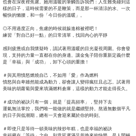
也會在深夜裡焦慮。她用溫暖的筆觸告訴我們：人生難免碰到這
樣的日子，這時候需要的不是鞭策，而是那一杯清涼的水、一次
暢快的懶腰，和一份「今日份的溫暖」。
◎不用過度正向，焦慮的時候就躲進棉被裡吧！
練習「對自己好一點」的日常清單，找回內心的平靜
感到疲憊或自我懷疑時，請試著用溫暖的目光凝視周圍。你會發
現，支持的力量一直都在你的身邊。讓金兔子陪你重新定義什麼
是「幸福」與「成功」，卸下心頭的重擔！
＃與其用憤怒燃燒自己，不如用「愛」作為燃料
憤怒與自卑雖然能成為動力，卻會讓人變得瘋狂且忐忑。試著用
美味的胡蘿蔔與愛來填滿燃料倉庫，這樣的動力才能走得長久。
＃成功的祕訣只有一個，就是「提高頻率」，堅持下去
運氣無法掌控，我們唯一能做的就是繼續堅持。熬過無數個平凡
的日子與低潮期，總有一天會迎來屬於你的時刻。
＃即使只是等待一頓美味的辣炒年糕，也是幸福的祕訣
幸福藏在「等待」之中。刻意延遲滿足所換來的快樂，是人間極