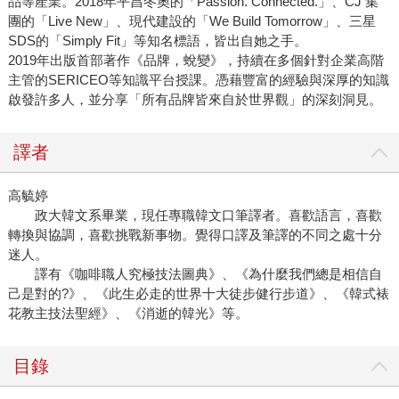
品等產業。2018年平昌冬奧的「Passion. Connected.」、CJ 集
團的「Live New」、現代建設的「We Build Tomorrow」、三星
SDS的「Simply Fit」等知名標語，皆出自她之手。
2019年出版首部著作《品牌，蛻變》，持續在多個針對企業高階
主管的SERICEO等知識平台授課。憑藉豐富的經驗與深厚的知識
啟發許多人，並分享「所有品牌皆來自於世界觀」的深刻洞見。
譯者
高毓婷
政大韓文系畢業，現任專職韓文口筆譯者。喜歡語言，喜歡
轉換與協調，喜歡挑戰新事物。覺得口譯及筆譯的不同之處十分
迷人。
譯有《咖啡職人究極技法圖典》、《為什麼我們總是相信自
己是對的?》、《此生必走的世界十大徒步健行步道》、《韓式裱
花教主技法聖經》、《消逝的韓光》等。
目錄