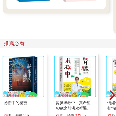
熟悉的、讓人悸動的故事，為旅客提供這樣的體驗。這就是度假
村存在的作用和理由。」
這正是韓國豪華度假村品牌「Ananti」的故事，Ananti 改變了以
往韓國國內以住宿、飲食、少量活動為主的韓國度假村業界生
態，選擇了過去較不受關注的地區作為發展據點，創造令人好奇
的品牌名稱，設計極具衝擊力的建築風格，甚至在度假村的中央
設置書店，並讓餐飲體驗與當地文化故事結合……這一切是怎麼
做到的呢？
推薦必看
在許多分析Ananti成功案例的文章中，許多人會歸因於上述這些
因素—獨特的地點選擇、建築設計、書店概念等。但真正特別的
成功關鍵，其實在於貫穿這一切的「Ananti的世界觀」。Ananti重
新定義「旅行」的概念，這個觀點成為品牌哲學，並透過品牌的
每一個細節嚴謹地去貫徹執行。Ananti每進駐一個地區，都會根
據該地區的特點進一步發展出陌生而令人心動的不同故事。
這就是品牌世界觀。品牌世界觀不應止步於單一獨立的要素，而
是應該從觀點和理念開始，持續成長及發展，即使時間流逝也能
持續進化。它應該像一本不設下結局的小說，每當翻頁時就會有
更廣闊的故事躍然紙上，隨著品牌展開新的行動時，世界觀也會
祕密中的祕密
腎臟求救中：真希望
情緒
同步成長，讓故事更加遼闊、更加深入。
40歲之前洪永祥醫師
把情
就告訴我這些事
誰都
537
379
79
折
特價
元
79
折
特價
元
79
折