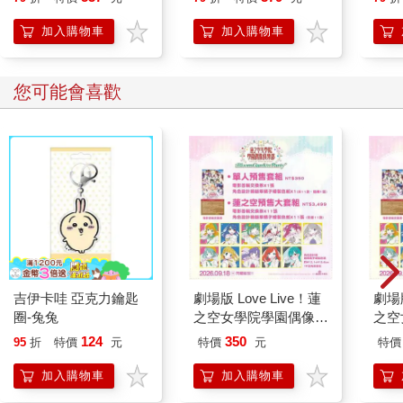
品牌故事與設定
加入購物車
加入購物車
讓我們回到SK-II和賓格瑞的案例。如果它們不是品牌世界觀，那
麼它們又是什麼呢？SK-II Pitera精華的故事，是品牌故事。品牌
故事是品牌向顧客傳遞的訊息，它的本質是針對受眾而設計，透
您可能會喜歡
過故事的力量，讓人們對品牌產生共鳴與情感連結。認知心理學
家布魯納（Jerome Bruner）曾指出，透過故事來傳遞資訊，比起
單純的資訊傳遞，受眾的記憶度能夠提升二十二倍之多。
不僅如此，人類天生就喜歡有趣的故事。故事擁有強大的力量，
能夠溫柔地卸下人們的心防。因此，品牌故事非常重要，它讓品
牌不只是產品或服務，而是成為超越這一層次的存在。
然而，品牌故事僅僅是品牌世界觀的一部分，或者說，它還只是
尚未完成的品牌世界觀。世界觀並非只是單純的故事堆砌，它是
一種看待世界的方式和觀念。無論是創辦人的故事、產品原料的
來源，或是與顧客之間的互動關係，挖掘出各種故事、用這些故
吉伊卡哇 亞克力鑰匙
劇場版 Love Live！蓮
劇場版
事豐富品牌都是勢在必行的。但這些故事必須有一個貫穿其中的
圈-兔兔
之空女學院學園偶像俱
之空
核心哲學，否則它們終究只是片段故事情節，無法發展成完整的
樂部 Bloom Garden
樂部 
世界觀。
124
350
95
折
特價
元
特價
元
特價
Party單人套票
Pa
那麼，賓格瑞的品牌角色又是什麼呢？它其實更接近於一種設
組
加入購物車
加入購物車
定。在電影、小說或遊戲中，世界觀本質上是經過精心設計的設
定架構。但品牌世界觀與娛樂產業的世界觀並不相同。娛樂產業