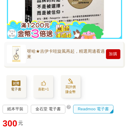
呀哈★吉伊卡哇旋風再起，精選周邊看過
加購
來
寫評價
電子書
喜歡+1
賺金幣
?
紙本平裝
金石堂 電子書
Readmoo 電子書
300
元