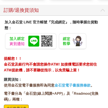
的世界觀目的是讓人沉浸其中，從而獲得快樂。品牌的世界觀則
應該建立在真誠之上。雖然「世界觀」一詞因為娛樂產業的發展
訂購/退換貨須知
而變得流行，但經營品牌的人們應該要清楚理解這兩者間的本質
區別。
加入金石堂 LINE 官方帳號『完成綁定』，隨時掌握出貨動
態：
唱出品牌想傳遞的訊息
從第三代開始的大多數K-POP偶像團體都擁有自己的世界觀，而
第一個導入世界觀概念的偶像團體，就是EXO。EXO的設定是
「來自太陽系外行星（Exoplanet）的十二名外星人」，這個世界
觀的架構十分精緻，甚至能夠媲美一般奇幻小說。他們的專輯設
提醒您！！
計、發行時間，都緊密圍繞這個世界觀的框架，展現了對設定的
金石堂及銀行均不會請您操作ATM! 如接獲電話要求您前往
高度投入。但問題是，隨著EXO出道時間愈來愈久，這個世界觀
ATM提款機，請不要聽從指示，以免受騙上當！
變得難以維持，逐漸被淡化模糊，甚至變成了迷因（Meme）。
與EXO相比，BTS的世界觀發展方式完全不同。BTS比EXO晚一
購買須知：
年出道，起初似乎並沒有明確的世界觀。但他們始終在歌曲中表
使用金石堂電子書服務即為同意
金石堂電子書服務條款
。
達自己真正想傳遞的訊息，隨著時間推移，這些訊息逐漸匯聚編
電子書分為「金石堂(線上閱讀+APP)」及「Readmoo(兌換
織成一條清晰的主線：「Love Yourself」（愛自己）。這個核心
概念被許多人視為BTS的世界觀。
碼)」兩種：
EXO的出道曲《MAMA》用音樂講述了EXO來自異星的設定，而