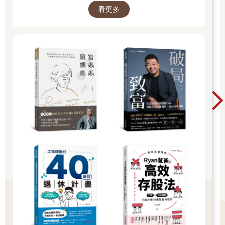
緻年輕的肌膚。然而這個故事的影響力僅限於特定產品，無法延
看更多
伸至該品牌的其他層面，如發展成企業文化、其他產品線等。真
正的品牌世界觀應該要有靈活的彈性，能夠隨著品牌的成長而持
續擴展，成為更大的故事。
4. 是否「發自內在」？
品牌世界觀並不是某個巧合的事件，也不是某個精心創作的故
事，而是源於品牌自身的信念。我們可以把品牌世界觀比喻成我
們身體的DNA，雖然DNA是肉眼不可見的，但它決定了一個人的
性格、長相，甚至影響他的成長過程。世界觀就像品牌的DNA，
雖然人們看到的會是產品、服務、態度與行動，但最終帶來成果
的是世界觀。只有內外具一致性的品牌，我們才能從其行動中推
斷出他們的世界觀。
品牌存在的理由
「人為什麼要旅行？旅行的目的究竟是什麼？」這是規劃出高級
度假村的某位創辦人，向同仁拋出的問題。他的答案是：「旅行
的目的不只是看美景、吃美食……旅行是一場與未知、與令人心
動之故事相遇的旅程。所以我們的度假村應該要設計一個人們不