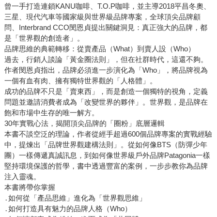
曾一手打造連鎖KANU咖啡、T.O.P咖啡，並主導2018平昌冬奧、
三星、現代汽車等國家級與世界級品牌專案，全球頂尖品牌顧
問、Interbrand CCO閔恩貞提出關鍵洞見：真正強大的品牌，都
是「世界觀的創造者」。
品牌思維的典範轉移：從賣產品（What）到賣人設（Who）
過去，行銷人談論「黃金圈法則」，但在社群時代，這還不夠。
作者閔恩貞指出，品牌必須進一步演化為「Who」，將品牌視為
一個有血有肉、擁有獨特世界觀的「人格體」。
成功的品牌不只是「賣東西」，而是創造一個獨特的視角，定義
問題並邀請消費者成為「改變世界的夥伴」。世界觀，是品牌在
飽和市場中生存的唯一解方。
30年實戰心法，揭開頂尖品牌的「圈粉」底層邏輯
本書不談空泛的理論，作者從經手超過600個品牌專案的實戰經驗
中，提煉出「品牌世界觀建構法則」。從如何像BTS（防彈少年
團）一樣傳遞真誠訊息，到如何像世界級戶外品牌Patagonia一樣
堅持環境保護的哲學，書中透過豐富的案例，一步步教你為品牌
注入靈魂。
本書將帶你掌握
․如何從「產品思維」進化為「世界觀思維」
․如何打造具有魅力的品牌人格（Who）