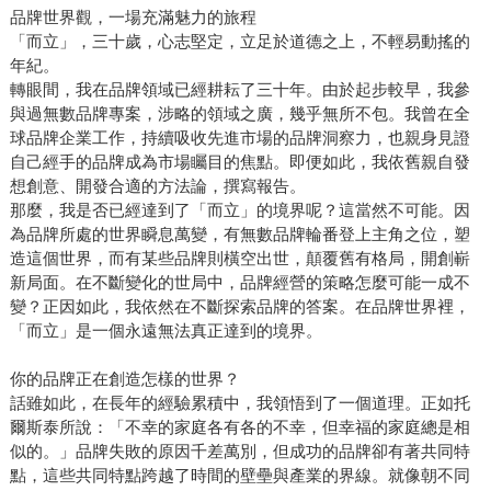
品牌世界觀，一場充滿魅力的旅程
「而立」，三十歲，心志堅定，立足於道德之上，不輕易動搖的
年紀。
轉眼間，我在品牌領域已經耕耘了三十年。由於起步較早，我參
與過無數品牌專案，涉略的領域之廣，幾乎無所不包。我曾在全
球品牌企業工作，持續吸收先進市場的品牌洞察力，也親身見證
自己經手的品牌成為市場矚目的焦點。即便如此，我依舊親自發
想創意、開發合適的方法論，撰寫報告。
那麼，我是否已經達到了「而立」的境界呢？這當然不可能。因
為品牌所處的世界瞬息萬變，有無數品牌輪番登上主角之位，塑
造這個世界，而有某些品牌則橫空出世，顛覆舊有格局，開創嶄
新局面。在不斷變化的世局中，品牌經營的策略怎麼可能一成不
變？正因如此，我依然在不斷探索品牌的答案。在品牌世界裡，
「而立」是一個永遠無法真正達到的境界。
你的品牌正在創造怎樣的世界？
話雖如此，在長年的經驗累積中，我領悟到了一個道理。正如托
爾斯泰所說：「不幸的家庭各有各的不幸，但幸福的家庭總是相
似的。」品牌失敗的原因千差萬別，但成功的品牌卻有著共同特
點，這些共同特點跨越了時間的壁壘與產業的界線。就像朝不同