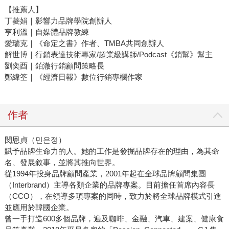
【推薦人】
丁菱娟｜影響力品牌學院創辦人
亨利溫｜自媒體品牌教練
愛瑞克｜《命定之書》作者、TMBA共同創辦人
解世博｜行銷表達技術專家/超業級講師/Podcast《銷幫》幫主
劉奕酉｜鉑澈行銷顧問策略長
鄭緯筌｜《經濟日報》數位行銷專欄作家
作者
閔恩貞（민은정）
賦予品牌生命力的人。她的工作是發掘品牌存在的理由，為其命
名、發展敘事，並將其推向世界。
從1994年投身品牌顧問產業，2001年起在全球品牌顧問集團
（Interbrand）主導各類企業的品牌專案。目前擔任首席內容長
（CCO），在領導多項專案的同時，致力於將全球品牌模式引進
並應用於韓國企業。
曾一手打造600多個品牌，遍及咖啡、金融、汽車、建案、健康食