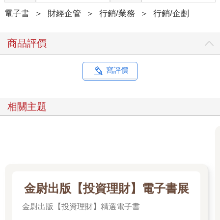
品牌世界觀的四大條件
電子書
＞
財經企管
＞
行銷/業務
＞
行銷/企劃
1. 是否具備「真實性」？
商品評價
賓格瑞的角色並不是真實的故事，大家都知道它是虛構的，這正
是它帶來新鮮感與趣味性的原因。然而，虛構的故事終究無法擁
有「真實」所帶來的深刻影響力。賓格瑞創造這個角色的目的並
寫評價
非要傳達真實性，而是希望藉此塑造年輕、親和的品牌形象，讓
千禧世代和Z世代產生共鳴。以目的來說這一策略的確取得了巨大
成功，但本質上，它並不是真實的故事。
相關主題
2. 是否能夠「持續發展」？
賓格瑞的角色故事雖然能夠隨著季節變化而持續發展，但它能夠
維持多久呢？賓格瑞品牌已經有五十多年的歷史，但這系列的IP
還能再延續五十年嗎？答案恐怕是否定的。任何優秀的行銷策略
都有其生命週期，無法維持幾十年。然而，真正優秀的品牌世界
觀必須要能夠跨越時間的壁壘，持續發展。
金尉出版【投資理財】電子書展
3. 是否能「有彈性地發展」？
金尉出版【投資理財】精選電子書
SK-II Pitera精華的故事，因其「真實性」而令人信服，許多消費
者因為相信這個故事而購買產品，期待自己也擁有如釀酒師般細