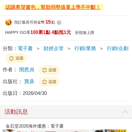
認購希望書包，幫助弱勢孩童上學不中斷！
15
預計最高可得金幣
點
?
100累1點 4點抵1元
HAPPY GO享
折抵無上限
分類：
電子書
＞
財經企管
＞
行銷/業務
＞
行銷/企劃
追蹤
作者：
閔恩貞
追蹤
出版社：
寶鼎
追蹤
出版日：
2026/04/30
活動訊息
金石堂2026海外優惠：電子書