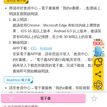
BTS的出道曲〈No More Dream〉則唱道：「即使只活一天，你
也要走自己的路。」兩者的世界觀截然不同。BTS的「Love
將儲存於會員中心→電子書服務「我的e書櫃」，點選線上
Yourself」在他們成為超級明星的現在，也仍在持續下去，並更進
閱讀直接開啟閱讀。
一步地擴展。他們不僅以「Love Yourself」為主題發表聯合國演
線上閱讀：
講，還在全球各地與藝術家合作，將這個理念傳遞出去。
建議使用Chrome、Microsoft Edge 有較佳的線上瀏覽效
果， iOS 16 或以上版本，Android 6.0 以上版本，建議裝
品牌世界觀應該像BTS一樣，它必須是真誠的、能夠持續發展
置有6GB以上的記憶體，至少有 30 MB以上的容量。
的，並且必須從品牌內部出發。世界觀並不是精心設計的設定，
離線閱讀：
也不是簡單的故事堆砌。我們不能忘記的是，真正的品牌世界觀
APP下載：
iOS
Android
來自該品牌自身的大膽提問，透過不斷的成長與變化，最終尋找
安裝電子書APP後，請依照提示登入「會員中心」→「我
出屬於自己答案的過程。
的E書櫃」→「電子書APP通行碼/載具管理」，取得通行
碼再登入下載您所購買的電子書。完成下載後，點選任一
世界觀的主角，品牌究竟是誰？
書籍即可開始離線閱讀。
→ 品牌的核心概念從「What」進化到「Why」，再進化到
「Who」。
→ 在品牌世界觀中，品牌不再是單純的商業體，而是一個擁有自
請至會員中心→電子書服務「我的e書櫃」領取複製『兌換
由意志的個體。
碼』至電子書服務商Readmoo進行兌換。
→ 如果品牌是一個「人」，它會是怎樣的人物？這正是品牌思考
電子書
的核心。
退換貨須知：