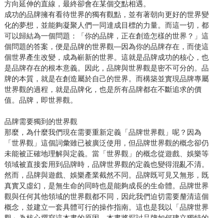
方向延伸的直線，最終卻會在某個交點相遇。
成功的品牌擁有看待世界的獨有觀點，並有著朝向更好的世界變
化的夢想，並能夠凝聚人們一同達成目標的力量。而這一切，都
可以歸結為一個問題：「你的品牌，正在創造怎樣的世界？」這
個問題的答案，便是品牌的世界觀—因為你的品牌存在，而使這
個世界產生改變，成為嶄新的世界。這就是品牌成功的核心，也
是品牌存在的根本意義。因此，品牌與世界觀是密不可分的。品
牌的本質，就是在創造屬於自己的世界。而構築並實現品牌專屬
世界觀的過程，就是品牌化，也是所有品牌都在不斷追求的價
值。品牌，即世界觀。
品牌需要獨到的世界觀
那麼，為什麼我們現在需要重新定義「品牌世界觀」呢？因為
「世界觀」這個詞彙雖已被廣泛使用，但品牌世界觀的概念卻仍
未能被正確地理解與定義。當「世界觀」的概念從遊戲、娛樂等
領域被直接套用到品牌時，品牌世界觀的定義也變得混亂不清。
然而，品牌與遊戲、娛樂產業截然不同。品牌既可見又無形，既
真實又虛幻，是無生命的同時也是能夠成長的生命體。品牌世界
觀與任何其他領域的世界觀都不同，因此我們迫切需要釐清這個
概念，並建立一套具體可行的操作指南。這也是我以「品牌世界
觀」為核心撰寫這本書的原因。本書將探討品牌如何建立獨特的