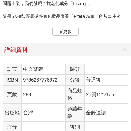
問題出發，我們發現了抗老化成分「Pitera」。
這是SK-II曾經震撼整個化妝品產業「Pitera 精華」的故事由來。
「頭戴著香蕉牛皇冠的王子『賓格瑞烏斯．德瑪西斯』為了繼承
看更多
賓格瑞王國的王位踏上了挑戰之旅，他的第一個任務就是經營
Instagram。」
詳細資料
這是由賓格瑞（Binggrae）所創造的角色，成功讓品牌形象變得
年輕新潮。
這兩個案例無疑都締造了行銷史上的輝煌成功。許多企業在尋求
語言
中文繁體
裝訂
品牌故事的靈感時，總會把SK-II的Pitera精華和賓格瑞作為學習
ISBN
9786267776872
分級
普通級
典範。品牌形象重塑策略十有八九會失敗，但在賓格瑞完美完成
這一困難的任務後，許多品牌也開始投入角色IP開發，希望能夠
商品規
複製這樣的成功模式。
頁數
288
25開15*21cm
格
這些策略的確令人讚嘆，我自己也從中學到了很多。但問題是，
這些案例能稱為品牌的「世界觀」嗎？答案是否定的。要理解這
適讀年
出版地
台灣
全齡適讀
一點，首先必須分清品牌故事、品牌設定，與品牌世界觀之間的
齡
區別。首先，讓我們來了解一下品牌世界觀的條件。
注音
級別