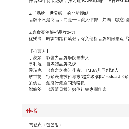
作者30年從業經驗，操刀過 KANU咖啡、正官庄Go
2️.「品牌＝世界觀」的全新觀點
品牌不只是商品，而是一個讓人信仰、共鳴、願意追
3.真實案例解析品牌魅力
從樂高、哈雷到路易威登，深入剖析品牌如何創造「
【推薦人】
丁菱娟｜影響力品牌學院創辦人
亨利溫｜自媒體品牌教練
愛瑞克｜《命定之書》作者、TMBA共同創辦人
解世博｜行銷表達技術專家/超業級講師/Podcast《
劉奕酉｜鉑澈行銷顧問策略長
鄭緯筌｜《經濟日報》數位行銷專欄作家
作者
閔恩貞（민은정）