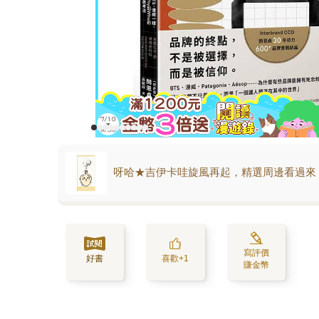
呀哈★吉伊卡哇旋風再起，精選周邊看過來
寫評價
好書
喜歡+1
賺金幣