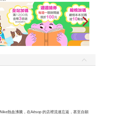
e熱血沸騰，在Aēsop 的店裡流連忘返，甚至自願