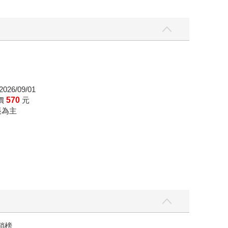
026/09/01
價
570
元
帳為主
讀懂全球首富極