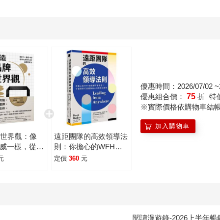
優惠時間：2026/07/02 ~2
優惠組合價：
75
折
特
※實際價格依購物車結
加入購物車
牌世界觀：像
遠距團隊的高效領導法
漫威一樣，從
則：你擔心的WFH缺
Who的品牌思考
點都不會發生！十個環
元
定價
360
元
節打造超強向心力的傑
出團隊
閱讀漫遊錄-2026上半年暢銷榜