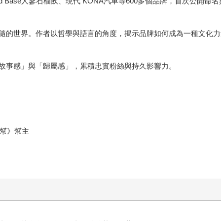
od Base人蔘石榴飲、現代 KONA汽車等600多個品牌，首次公開
隨的世界。作者以哲學與語言的角度，揭示品牌如何成為一種文化力
故事感」與「歸屬感」，累積忠實粉絲與持久影響力。
銷幫》幫主