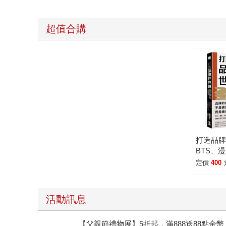
超值合購
打造品
BTS、
Why到
定價
400
法
活動訊息
【父親節禮物展】5折起，滿888送88點金幣