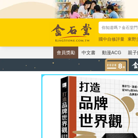
國中自修評量
東野
唯紅花綻放
奧德賽
會員獎勵
中文書
動漫ACG
親子