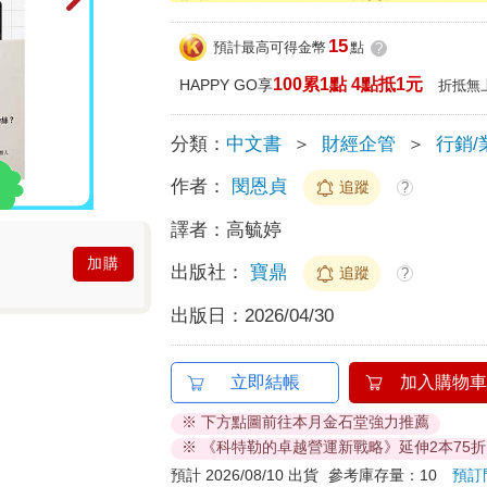
15
預計最高可得金幣
點
?
100累1點 4點抵1元
HAPPY GO享
折抵無
分類：
中文書
＞
財經企管
＞
行銷/
作者：
閔恩貞
追蹤
?
譯者：
高毓婷
加購
出版社：
寶鼎
追蹤
?
出版日：
2026/04/30
立即結帳
加入購物車
※ 下方點圖前往本月金石堂強力推薦
※ 《科特勒的卓越營運新戰略》延伸2本75折
預計 2026/08/10 出貨
參考庫存量：10
預訂