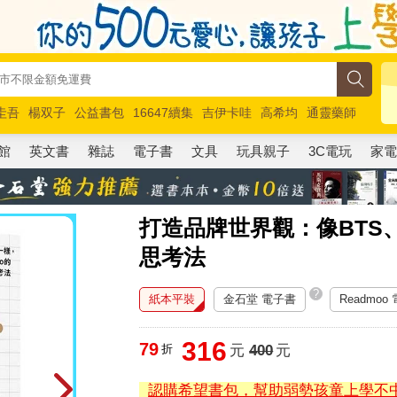
圭吾
楊双子
公益書包
16647續集
吉伊卡哇
高希均
通靈藥師
路邊攤新作
馬斯克
玩具總動員5
超慢跑
館
英文書
雜誌
電子書
文具
玩具親子
3C電玩
家
打造品牌世界觀：像BTS
思考法
?
紙本平裝
金石堂 電子書
Readmoo
316
79
折
元
400
元
認購希望書包，幫助弱勢孩童上學不