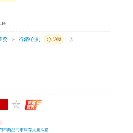
上限
業務
＞
行銷/企劃
追蹤
?
門市商品
門市庫存
大量採購