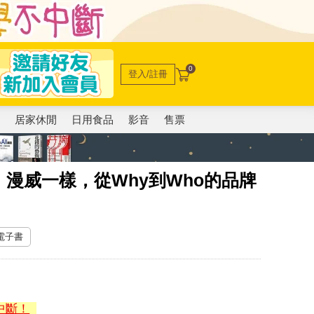
0
登入/註冊
電
居家休閒
日用食品
影音
售票
、漫威一樣，從Why到Who的品牌
 電子書
中斷！