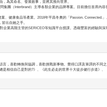
由，為其命名、發展敘事，並將其推向世界。
顧問集團（Interbrand）主導各類企業的品牌專案。目前擔任首席
品等產業。2018年平昌冬奧的「Passion. Connected.」、CJ
名標語，皆出自她之手。
針對企業高階主管的SERICEO等知識平台授課。憑藉豐富的經驗與
言，喜歡轉換與協調，喜歡挑戰新事物。覺得口譯及筆譯的不同之
是相信自己是對的?》、《此生必走的世界十大徒步健行步道》、