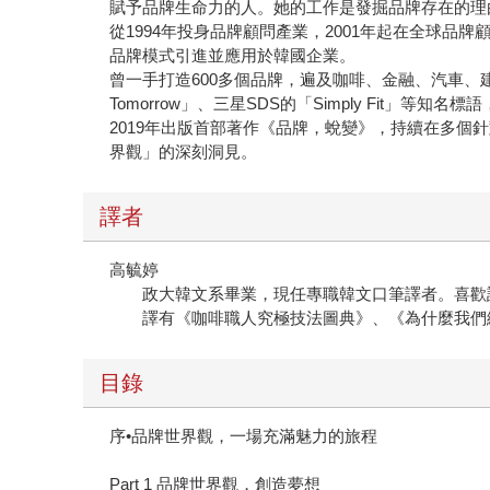
賦予品牌生命力的人。她的工作是發掘品牌存在的理
從1994年投身品牌顧問產業，2001年起在全球品牌
品牌模式引進並應用於韓國企業。
曾一手打造600多個品牌，遍及咖啡、金融、汽車、建案、健康食
Tomorrow」、三星SDS的「Simply Fit」等知
2019年出版首部著作《品牌，蛻變》，持續在多個
界觀」的深刻洞見。
譯者
高毓婷
政大韓文系畢業，現任專職韓文口筆譯者。喜歡語
譯有《咖啡職人究極技法圖典》、《為什麼我們總
目錄
序•品牌世界觀，一場充滿魅力的旅程
Part 1 品牌世界觀，創造夢想