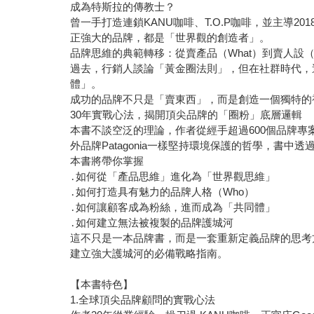
成為特斯拉的傳教士？
曾一手打造連鎖KANU咖啡、T.O.P咖啡，並主導20
正強大的品牌，都是「世界觀的創造者」。
品牌思維的典範轉移：從賣產品（What）到賣人設（
過去，行銷人談論「黃金圈法則」，但在社群時代，
體」。
成功的品牌不只是「賣東西」，而是創造一個獨特的
30年實戰心法，揭開頂尖品牌的「圈粉」底層邏輯
本書不談空泛的理論，作者從經手超過600個品牌
外品牌Patagonia一樣堅持環境保護的哲學，書
本書將帶你掌握
․如何從「產品思維」進化為「世界觀思維」
․如何打造具有魅力的品牌人格（Who）
․如何讓顧客成為粉絲，進而成為「共同體」
․如何建立無法被複製的品牌護城河
這不只是一本品牌書，而是一套重新定義品牌的思考
建立強大護城河的必備戰略指南。
【本書特色】
1.全球頂尖品牌顧問的實戰心法