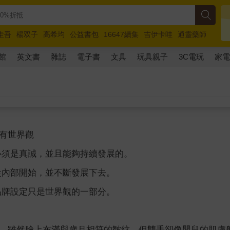
圭吾
楊双子
高希均
公益書包
16647續集
吉伊卡哇
通靈藥師
路邊攤新作
馬斯克
玩具總動員5
超慢跑
館
英文書
雜誌
電子書
文具
玩具親子
3C電玩
家
有世界觀
必須是真誠，並且能夠持續發展的。
從內部開始，並不斷發展下去。
品牌設定只是世界觀的一部分。
，雖然臉上布滿與歲月相符的皺紋，但雙手卻像嬰兒的肌膚