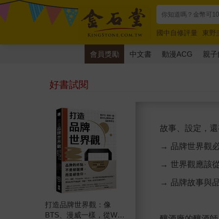
國中自修評量
東野
唯紅花綻放
奧德賽
會員獎勵
中文書
動漫ACG
親子
好書試閱
故事、設定，還
→ 品牌世界觀
→ 世界觀應該
→ 品牌故事與
打造品牌世界觀：像
BTS、漫威一樣，從Why
釀酒廠的釀酒師