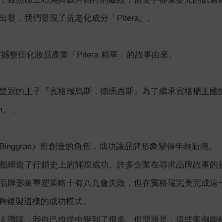
發，我們發現了抗老化成分「Pitera」。
經震撼整個化妝品產業「Pitera 精華」的故事由來。
皇冠的王子『賓格瑞烏斯．德瑪西斯』為了繼承賓格瑞王國
am。」
inggrae）所創造的角色，成功讓品牌形象變得年輕新潮。
都締造了行銷史上的輝煌成功。許多企業在尋求品牌故事的靈感時，
品牌形象重塑策略十有八九會失敗，但在賓格瑞完美完成這
能夠複製這樣的成功模式。
人讚嘆，我自己也從中學到了很多。但問題是，這些案例能