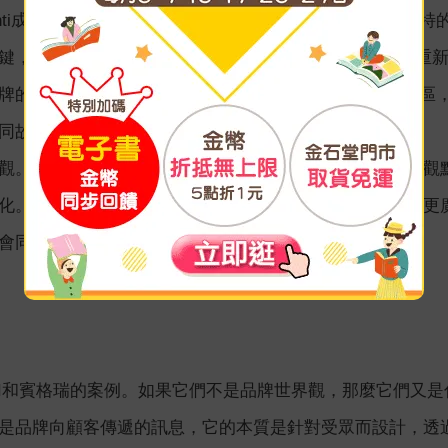
anti成功案例的文章中，許多人會歸因於上述這些因素—獨
，其實在於貫穿這一切的「Ananti的世界觀」。Anant
牌的每一個細節嚴謹地去貫徹執行。Ananti每進駐一個地
同故事。
觀。品牌世界觀不應止步於單一獨立的要素，而是應該從觀
化。它應該像一本不設下結局的小說，每當翻頁時就會有更
會同步成長，讓故事更加遼闊、更加深入。
II和賓格瑞的案例。如果它們不是品牌世界觀，那麼它們又是什麼呢
是品牌向顧客傳遞的訊息，它的本質是針對受眾而設計，透