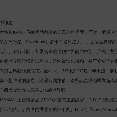
的訊息
大多數K-POP偶像團體都擁有自己的世界觀，而第一個導入
陽系外行星（Exoplanet）的十二名外星人」，這個世界
設計、發行時間，都緊密圍繞這個世界觀的框架，展現了對設
這個世界觀變得難以維持，逐漸被淡化模糊，甚至變成了迷因
BTS的世界觀發展方式完全不同。BTS比EXO晚一年出道，
正想傳遞的訊息，隨著時間推移，這些訊息逐漸匯聚編織成一條清晰
心概念被許多人視為BTS的世界觀。
MAMA》用音樂講述了EXO來自異星的設定，而BTS的出道曲〈
己的路。」兩者的世界觀截然不同。BTS的「Love Your