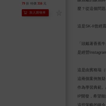
到Who的品牌思考法
79
折
特價
316
元
麼？從這個問題出
加入購物車
這是SK-II曾
「頭戴著香蕉牛
是經營Instagr
這是由賓格瑞（B
這兩個案例無疑
作為學習典範。
IP開發，希望
這些策略的確令