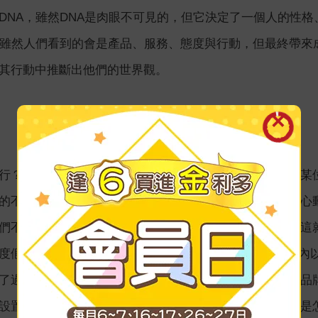
DNA，雖然DNA是肉眼不可見的，但它決定了一個人的性
，雖然人們看到的會是產品、服務、態度與行動，但最終帶來
其行動中推斷出他們的世界觀。
行？旅行的目的究竟是什麼？」這是規劃出高級度假村的某
的不只是看美景、吃美食……旅行是一場與未知、與令人心
們不熟悉的、讓人悸動的故事，為旅客提供這樣的體驗。這
假村品牌「Ananti」的故事，Ananti 改變了以往韓國
了過去較不受關注的地區作為發展據點，創造令人好奇的品
設置書店，並讓餐飲體驗與當地文化故事結合……這一切是