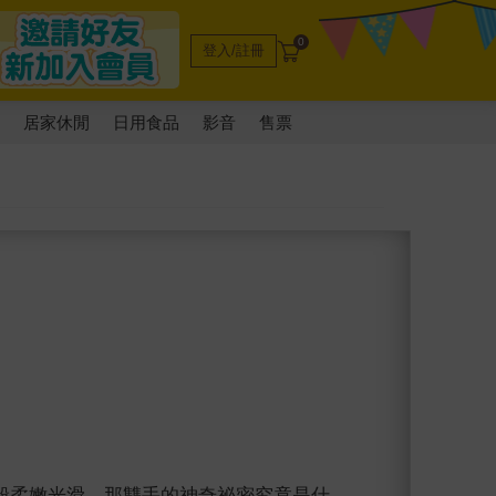
0
登入/註冊
電
居家休閒
日用食品
影音
售票
般柔嫩光滑。那雙手的神奇祕密究竟是什