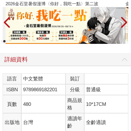
一點〉第二波
金石堂2026海外優惠：電子書
詳細資料
語言
中文繁體
裝訂
ISBN
9789869182201
分級
普通級
商品規
頁數
480
10*17CM
格
適讀年
出版地
台灣
全齡適讀
齡