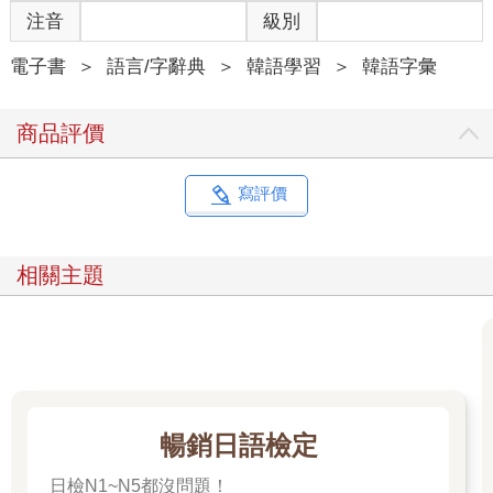
注音
級別
電子書
＞
語言/字辭典
＞
韓語學習
＞
韓語字彙
商品評價
寫評價
相關主題
暢銷日語檢定
日檢N1~N5都沒問題！