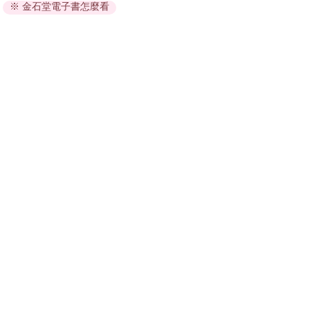
※ 金石堂電子書怎麼看
因版權保護，您在金石堂所購買的電子書僅能以金石堂專屬
的閱讀軟體開啟閱讀，無法以其他閱讀器或直接下載檔案。
依據「消費者保護法」第19條及行政院消費者保護處公告之
「通訊交易解除權合理例外情事適用準則」，非以有形媒介
提供之數位內容或一經提供即為完成之線上服務，經消費者
事先同意始提供。（如：電子書、電子雜誌、下載版軟體、
虛擬商品…等），
不受「網購服務需提供七日鑑賞期」的限
制
。為維護您的權益，建議您先使用「試閱」功能後再付款
購買。