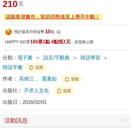
210
元
認購希望書包，幫助弱勢孩童上學不中斷！
10
預計最高可得金幣
點
?
100累1點 4點抵1元
HAPPY GO享
折抵無上限
分類：
電子書
＞
語言/字辭典
＞
韓語學習
＞
韓語字彙
追蹤
作者：
高俊江
、
賈蕙如
追蹤
出版社：
不求人文化
追蹤
出版日：
2016/02/01
活動訊息