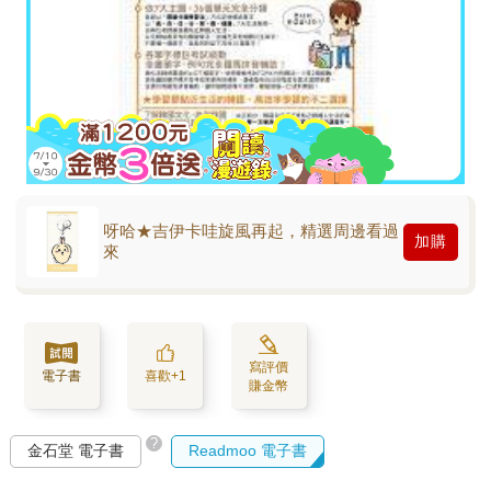
呀哈★吉伊卡哇旋風再起，精選周邊看過
加購
來
寫評價
電子書
喜歡+1
賺金幣
?
金石堂 電子書
Readmoo 電子書