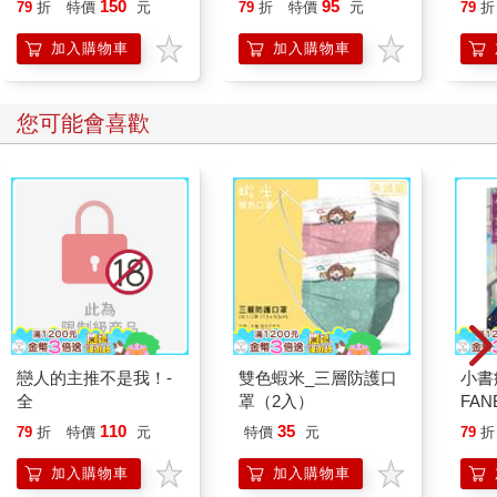
150
95
79
折
特價
元
79
折
特價
元
79
折
加入購物車
加入購物車
您可能會喜歡
戀人的主推不是我！-
雙色蝦米_三層防護口
小書
全
罩（2入）
FAN
成為
110
35
79
折
特價
元
特價
元
79
折
段！
加入購物車
加入購物車