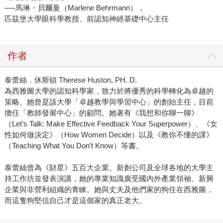
──馬琳・貝爾曼（Marlene Behrmann），
匹茲堡大學眼科學教授、前認知神經基礎中心主任
作者
泰蕾絲．休斯頓 Therese Huston, PH. D.
為西雅圖大學的認知科學家，致力於將優秀的科學轉化為卓越的
策略。她曾是該大學「卓越教學與學習中心」的創始主任，目前
擔任「教師發展中心」的顧問。她著有《我想和你聊一聊》
（Let’s Talk: Make Effective Feedback Your Superpower）、《女
性如何做決定》（How Women Decide）以及《教你不懂的課》
（Teaching What You Don’t Know）等書。
泰蕾絲曾為《財星》五百大企業、新創公司及全球各地的大學主
持工作坊並發表演講，她的專業知識廣受國內外產業領袖、新興
企業與非營利組織的青睞。她與丈夫及他們家的狗住在西雅圖，
而這隻狗堅信自己才是這個家的真正老大。