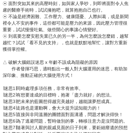
☉ 面對突如其來的高壓時刻，如與家人爭吵，到即將面對令人焦
慮的醫療手術時，試試擁抱吧，就算抱抱自己也行。
☉ 不論是經濟困難、工作壓力、健康隱憂、人際糾葛，或是新聞
裡令人不安的事件，這些都可能是壓力的來源，因此壓力管理很
重要，試試慢慢吐氣、做些開心的事讓心情變好。
☉ 到底要怎麼安慰失業已久的另一半，為何怎麼說怎麼錯，越幫
越忙？試試「看不見的支持」，也就是默默地幫忙，讓對方重新
獲得掌控權。
△ 破解大腦錯誤迷思 x 年齡不該成為阻礙的原因
作者發揮巧思，適時點出一般人對大腦運用的迷思，有助加
深印象、推動正確的大腦使用方式！
∣迷思1∣同時處理多項任務，非常有效率。
∣迷思2∣有想要達成的目標時，抱著「盡力就好」的想法。
∣迷思3∣把未來的藍圖想得越完美越好，越能讓夢想成真。
∣迷思4∣走路也是運動啊，會大大提升認知能力的！
∣迷思5∣直接與非同溫層的團體面對面溝通，問題才解決得快！
∣迷思6∣為了逃避問題，暫時做別的事，轉移注意力是沒問題的。
∣迷思7∣隨著與討人厭的親戚見面的日子到來，要鉅細靡遺的預想