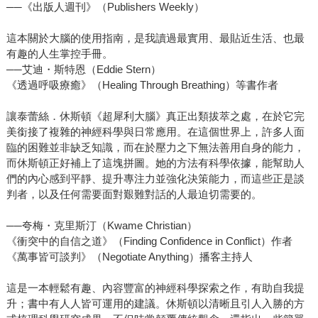
──《出版人週刊》（Publishers Weekly）
這本關於大腦的使用指南，是我讀過最實用、最貼近生活、也最
有趣的人生掌控手冊。
──艾迪・斯特恩（Eddie Stern）
《透過呼吸療癒》（Healing Through Breathing）等書作者
讓泰蕾絲．休斯頓《超犀利大腦》真正出類拔萃之處，在於它完
美銜接了複雜的神經科學與日常應用。在這個世界上，許多人面
臨的困難並非缺乏知識，而在於壓力之下無法善用自身的能力，
而休斯頓正好補上了這塊拼圖。她的方法有科學依據，能幫助人
們的內心感到平靜、提升專注力並強化決策能力，而這些正是談
判者，以及任何需要面對艱難對話的人最迫切需要的。
──夸梅・克里斯汀（Kwame Christian）
《衝突中的自信之道》（Finding Confidence in Conflict）作者
《萬事皆可談判》（Negotiate Anything）播客主持人
這是一本輕鬆有趣、內容豐富的神經科學探索之作，有助自我提
升；書中有人人皆可運用的建議。休斯頓以清晰且引人入勝的方