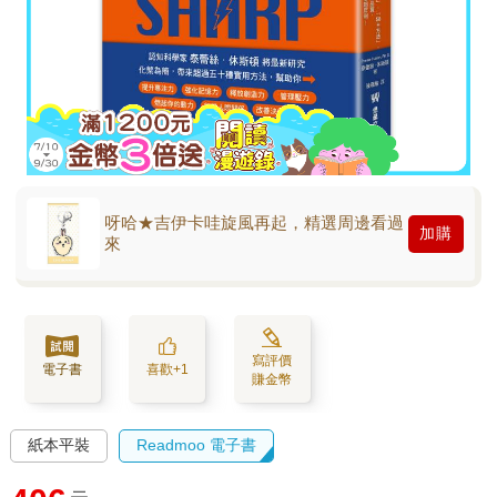
呀哈★吉伊卡哇旋風再起，精選周邊看過
加購
來
寫評價
電子書
喜歡+1
賺金幣
紙本平裝
Readmoo 電子書