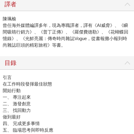
譯者
陳珮榆
曾任海外媒體編譯多年，現為專職譯者，譯有《AI威脅》、《瞬
間吸睛行銷力》、《普丁正傳》、《羅傑費德勒》、《花蝴蝶回
憶錄》、《光鮮亮麗：傳奇時尚雜誌Vogue，從書報攤小報到時
尚雜誌巨頭的精彩旅程》等書。
目錄
引言
在工作時段發揮最佳狀態
開始行動
一、 專注起來
二、 激發創意
三、 找回動力
做到最好
四、 完成更多事情
五、 臨場思考與即時反應