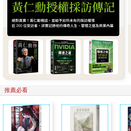
的大腦科學知識時，都會精神一振，只要這些資訊夠清楚、好
懂、又有實用性。
也許最讓我興奮的是，你能做到連最頂尖的神經外科醫師都辦不
到的事：你可以讓自己的大腦運作得更好。透過書中的一些練
習，你真的能增加大腦灰質（gray matter）。
在本書裡，我會把嚴謹的研究轉譯成實用的策略，不過當你偶爾
感到懷疑時（這很正常），我會盡力說服你。我不會像啦啦隊那
樣打氣（沒有迷你裙，也沒有擴音器），但我能，也一定會，與
你感同身受。其實在讀到我即將介紹的這些策略時，我自己也曾
多次產生懷疑。即使有些方法乍聽之下有點怪，不太可能有效，
我仍然試了。而如果它們最後被收錄在本書裡，就表示它們真的
有效果。
如果你正在找神經科學的入門課……
推薦必看
我講求廣告實在，所以先說清楚，這本書不是「神經科學的入門
課」。也許你看到這裡就想闔上書了，那也沒關係，我不會介
意。
那差別在哪裡呢？首先，在神經科學的入門課裡，你至少得記住
五十個大腦區域的名稱。（相信我，我教過《認知神經科學導