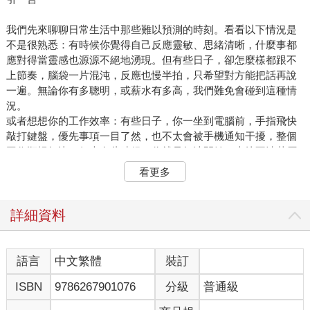
我們先來聊聊日常生活中那些難以預測的時刻。看看以下情況是
不是很熟悉：有時候你覺得自己反應靈敏、思緒清晰，什麼事都
應對得當靈感也源源不絕地湧現。但有些日子，卻怎麼樣都跟不
上節奏，腦袋一片混沌，反應也慢半拍，只希望對方能把話再說
一遍。無論你有多聰明，或薪水有多高，我們難免會碰到這種情
況。
或者想想你的工作效率：有些日子，你一坐到電腦前，手指飛快
敲打鍵盤，優先事項一目了然，也不太會被手機通知干擾，整個
工作順暢無比。但也有些時候，你就是無法開始，也搞不清楚原
因。只覺得自己反應遲鈍、毫無效率。看著時間一分一秒流逝，
看更多
你卻卡著，停滯不前，怎麼樣都提不起勁。
你在人際關係中也能感受到明顯落差。有時你和伴侶步調一致，
對方一有壓力，你就知道該怎麼做；但也有些時候，不管你怎麼
詳細資料
說都不對，讓你小心翼翼，只希望能找到合適的話來表達自己。
幸好你不需要每天都處在最佳狀態，但如果能掌控自己何時進入
狀況，那該有多好。
語言
中文繁體
裝訂
有了這本書，你可以辦到。在接下來的章節裡，我會提供實用工
ISBN
9786267901076
分級
普通級
具，幫助你在最需要發揮表現的時刻，隨時都能「開機」。無論
是在職場、家裡，或是日常生活中的各個場景。