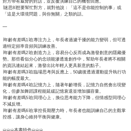
對方帶有威脅的對話，並反覆演練自己的機智回應。
∣迷思8∣想要幫忙對方，就對他說：「這不是你能控制的事」或
「這是大環境問題，與你無關」之類的話。
━
∣年齡有差嗎1∣在專注力上，年長者過濾干擾的能力變弱，但可透
過特定頻率音頻與訓練改善。
∣年齡有差嗎2∣在創造力上，容易分心反而成為激發創意的隱藏優
勢。那些看似分心的念頭能滲透進創作中，幫助年長者將不相關
的資訊連結起來，激發出比年輕人更具新意的點子。
∣年齡有差嗎3∣在臨場思考與反應上，50歲後透過運動提升執行功
能的幅度最大。
∣年齡有差嗎4∣在記憶力上，隨著年齡增長，記憶力自然會出現變
化，但參加舞蹈課程能延緩記憶衰退並增加腦容量。
∣年齡有差嗎5∣在同理心上，換位思考能力下降，但情感型同理心
不減反增。
∣年齡有差嗎6∣在掌控長期壓力時，年長者也能訓練自己的主觀掌
控感，讓身心維持平衡與健康。
➯➯➯本書特色➯➯➯