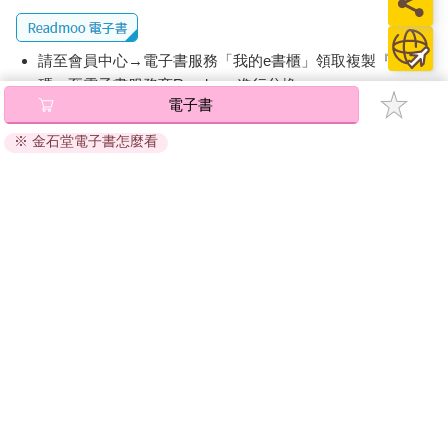
報中，描述他的團隊怎麼讓受試者反覆看到黑白棋盤格的圖像，
來觀察他們大腦中處理視覺資訊的視覺皮層（visual cortices）如
何被活化。就這樣讓人躺在腦部掃描儀裡發呆，只能看著閃爍的
請至會員中心→電子書服務「我的e書櫃」領取複製『兌換
黑白棋盤格，這也能算是尖端研究？科學家為什麼不探討那些真
碼』至電子書服務商Readmoo進行兌換。
正實用、能幫助人們改善生活的重要問題？
電子書
但那時候的神經科學，還沒準備好進入實務應用階段。當時真正
退換貨須知：
具有實用價值的發現，多半來自傳統心理學家，像是運用認知行
※ 金石堂電子書怎麼看
因版權保護，您在金石堂所購買的電子書僅能以金石堂專屬
為治療幫助人們面對創傷，靠的都是已經相當成熟的研究方法。
的閱讀軟體開啟閱讀，無法以其他閱讀器或直接下載檔案。
至於那些運用腦影像做研究的心理學家？他們的見解往往讓人忍
依據「消費者保護法」第19條及行政院消費者保護處公告之
不住扶額頭。這些科學家提出像是這樣的高見：「我們要提醒女
「通訊交易解除權合理例外情事適用準則」，非以有形媒介
性，不要穿有鋼圈的胸罩走進一個放著巨大磁鐵的房間。」（我
提供之數位內容或一經提供即為完成之線上服務，經消費者
真希望我是在開玩笑。）
事先同意始提供。（如：電子書、電子雜誌、下載版軟體、
我是這樣想：一九九○年代初期，那些在摸索功能性腦影像技術的
虛擬商品…等），
不受「網購服務需提供七日鑑賞期」的限
神經科學家，有點像一九○○年代初期研發飛機技術的萊特兄弟。
制
。為維護您的權益，建議您先使用「試閱」功能後再付款
他們當然是在創新，但那時候還只是剛剛起步，慢慢摸索。他們
購買。
需要先證明這項技術真的可靠：不只是安全，還要非常穩定，還
要證明同樣的基本結果不是偶然出現一兩次，而是重複上百次都
一樣。
但我對這些基礎問題沒什麼興趣。當大多數神經科學家還在忙著
讓飛機順利起飛時，我已經在問可以托運幾件行李。我不是說自