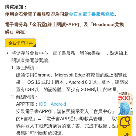
找到可以融入日常的新方法。考量到「最忙碌的你」，我也盡量
購買須知：
在每個章提供至少一個每天花不到十分鐘就能實踐的策略。這樣
使用金石堂電子書服務即為同意
金石堂電子書服務條款
。
的策略其實很多。如果你連這樣都沒時間，不妨翻到本書後面的
電子書分為「金石堂(線上閱讀+APP)」及「Readmoo(兌換
附錄，裡面會告訴你該去哪裡找到最快上手的策略。
碼)」兩種：
到目的地了嗎？
每本書都有它的起點，這本書的故事，要從三十多年前開始說
將儲存於會員中心→電子書服務「我的e書櫃」，點選線上
起。
閱讀直接開啟閱讀。
我在一九九○年代初期開始念研究所，當時的目標是把神經科學應
線上閱讀：
用在真實世界的問題上。具體來說，我想知道，透過練習，人是
建議使用Chrome、Microsoft Edge 有較佳的線上瀏覽效
否可以提升多工處理的能力。那時候多工處理這個概念在科學界
果， iOS 16 或以上版本，Android 6.0 以上版本，建議裝
還很新穎，甚至沒有這個名稱。我們當時叫它「任務切換」，雖
置有6GB以上的記憶體，至少有 30 MB以上的容量。
然不夠吸引人，但其實這個詞更精確。我也想知道，大腦哪些區
離線閱讀：
域會參與多工處理。如果一個人的多工處理能力進步了，是啟用
APP下載：
iOS
Android
了不同的腦區，還是讓原本使用的腦區變得更有效率？
安裝電子書APP後，請依照提示登入「會員中心」→「我
不過，當時的神經科學，離真正成熟還差得遠。我那時候是個研
究生，常常坐在黑漆漆的教室後排，雙手捧著一杯即溶調味咖啡
的E書櫃」→「電子書APP通行碼/載具管理」，取得通行
來保暖兼提神，一邊聽著研究人員播放單調乏味的投影片，說是
碼再登入下載您所購買的電子書。完成下載後，點選任一
最先進的研究內容。我還記得有位科學家，在一次特別無聊的簡
書籍即可開始離線閱讀。