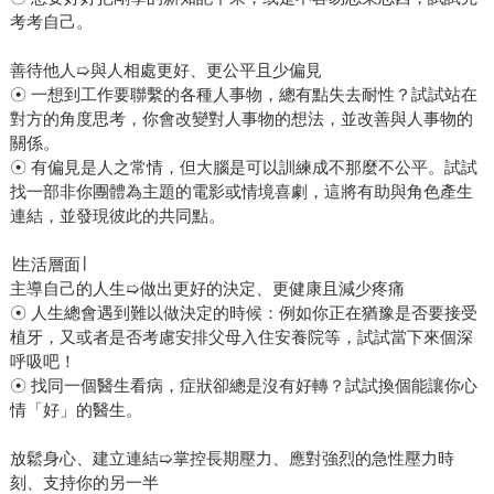
考考自己。
善待他人➯與人相處更好、更公平且少偏見
☉ 一想到工作要聯繫的各種人事物，總有點失去耐性？試試站在
對方的角度思考，你會改變對人事物的想法，並改善與人事物的
關係。
☉ 有偏見是人之常情，但大腦是可以訓練成不那麼不公平。試試
找一部非你團體為主題的電影或情境喜劇，這將有助與角色產生
連結，並發現彼此的共同點。
∣生活層面∣
主導自己的人生➯做出更好的決定、更健康且減少疼痛
☉ 人生總會遇到難以做決定的時候：例如你正在猶豫是否要接受
植牙，又或者是否考慮安排父母入住安養院等，試試當下來個深
呼吸吧！
☉ 找同一個醫生看病，症狀卻總是沒有好轉？試試換個能讓你心
情「好」的醫生。
放鬆身心、建立連結➯掌控長期壓力、應對強烈的急性壓力時
刻、支持你的另一半