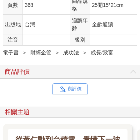
商品規
你的大腦，就是你所擁有最強大的工具，無時無刻都在你身邊，
頁數
368
25開15*21cm
格
但可惜，大腦並沒有附上使用說明書。
不過，現在有了。
適讀年
出版地
台灣
全齡適讀
向這本書打聲招呼吧！它將幫助你，把你現在擁有的大腦潛力發
齡
揮到極致。
注音
級別
從未擁有過的使用說明書
電子書
＞
財經企管
＞
成功法
＞
成長/致富
依我看，人們對大腦大致有兩種看法：
商品評價
大腦真的很管用；或者
其實大腦本來可以表現得更好。（有時這樣說還嫌保守。）
寫評價
我身邊大多數人，包括我自己，都屬於第二種情況。
我們都希望大腦能更靈光一點。有些年輕女性友人會抱怨「一孕
傻三年」（pregnancy brain）──在懷孕期間記憶力下降、腦袋常
相關主題
常打結。年長的朋友們，無論男女，也常搖頭感嘆自己不如以往
思緒敏銳。他們說，常常走進一個房間，本來有明確目的，結果
一到門口卻愣住：「等等，我剛剛是要來幹嘛的？」
即使沒有懷孕或年紀這些變數，大多數人心中還是有一份關於大
從黃仁勳到台積電，看懂下一波