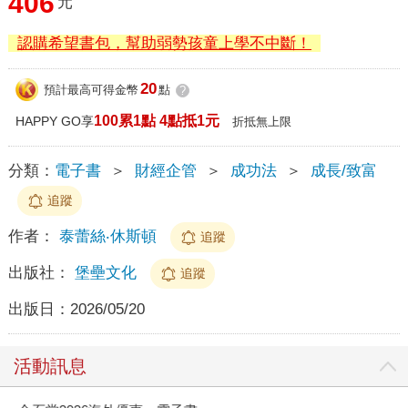
406
元
認購希望書包，幫助弱勢孩童上學不中斷！
20
預計最高可得金幣
點
?
100累1點 4點抵1元
HAPPY GO享
折抵無上限
分類：
電子書
＞
財經企管
＞
成功法
＞
成長/致富
追蹤
作者：
泰蕾絲‧休斯頓
追蹤
出版社：
堡壘文化
追蹤
出版日：
2026/05/20
活動訊息