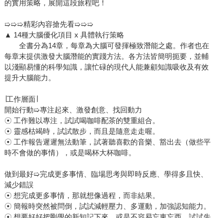
的實用策略，展開這段旅程吧！
➯➯➯精彩內容搶先看➯➯➯
▲ 14種大腦優化項目 x 具體執行策略
全書分為14章，每章為大腦可發揮極致潛能之處。作者也在
每章末提供激發大腦潛能的實踐方法。各方法皆簡明扼要，並輔
以淺顯易懂的科學知識，讓忙碌的現代人能兼顧知識吸收及有效
提升大腦能力。
∣工作層面∣
開始行動➯專注起來、激發創意、找回動力
☉ 工作難以專注，試試喝咖啡配茶的雙重組合。
☉ 靈感枯竭時，試試散步，而且是隨意走走喔。
☉ 工作報告遲遲無法動筆，試著聽喜歡的音樂、豁出去（做些平
時不會做的事情），或是喝杯大杯咖啡。
做到最好➯完成更多事情、臨場思考與即時反應、學得多且快、
減少錯誤
☉ 想完成更多事情，那就想像過程，而非結果。
☉ 簡報時突然被問倒，試試減輕壓力、多運動，加強認知能力。
☉ 想要好好把剛學的新知記下來，或是不容易忘東忘西，試試先