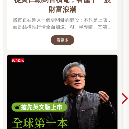
腦表現的「祕密願望清單」。他們希望自己能更專注、在做重大
決定時更有信心，也不會輕易被生活的小小挫折惹毛。如果你現
財富浪潮
在才十七、十八歲，或許會覺得只要有人給你機會，就能解決全
股市正在進入一個更關鍵的階段：不只是上漲，
世界的問題。但對我們其他人來說？至少曾經有過解決問題的機
會，幸好表現也尚可，但心裡都明白，我們其實可以做得更好。
而是結構性行情全面加速。AI、半導體、雲端運
總有一種揮之不去的感覺，好像缺少了什麼，真正的潛力還沒被
算與高階製造，正成為資金長期追逐的主軸，推
激發出來。
看更多
動全球科技基礎建設持續升級。尤其台灣憑藉晶
而我在這裡，就是為了幫助你解鎖自己的潛力。
片製造與AI供應鏈核心地位，正站在這波成長浪
或者，若更誠實且更謙虛一點的話，幫你解鎖潛力的是神經科
潮的關鍵樞紐上。而在這場浪潮中，有一個名字
學，而我，只是帶你入門的嚮導。我會替你消化龐大的研究內
你不得不認識：黃仁勳（NVIDIA），他正在定義
容，轉譯那些最具突破性的發現，並用你不只聽得懂，還會感到
AI算力時代的規則，而台積電則是全球晶片製造
振奮的方式來解釋。
的核心引擎。從AI晶片、資料中心到記憶體與伺
在座有些人可能是業餘的神經科學家（armchair
服器，整條產業鏈正在被重新定價，帶動企業獲
neuroscientists），想知道我能提供的所有細節，甚至更多。你們
利與出口預期同步上修。這不只是股市行情，而
就是我的同好。
是一次世界趨勢的重組：AI正在重寫產業分工，
但我也清楚，一旦有人講起科學便滔滔不絕，很多人就開始神
遊，眼神放空。這也是為什麼我會努力把科學內容講得清楚又好
也正在改變資本流向與全球經濟結構。
懂，讓你可以馬上應用，同時也會克制自己不要聊過頭。（不過
說真的，如果每天只要花五到二十分鐘，就能變得更聰明、更有
效率，這真的超值得我們好好研究一番！）
我還會告訴你更多關於大腦是怎麼運作的。幾乎所有人聽到有趣