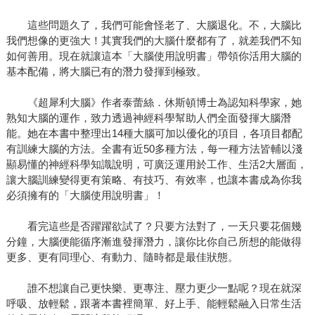
這些問題久了，我們可能會怪老了、大腦退化。不，大腦比
我們想像的更強大！其實我們的大腦什麼都有了，就差我們不知
如何善用。現在就讓這本「大腦使用說明書」帶領你活用大腦的
基本配備，將大腦已有的潛力發揮到極致。
《超犀利大腦》作者泰蕾絲．休斯頓博士為認知科學家，她
熟知大腦的運作，致力透過神經科學幫助人們全面發揮大腦潛
能。她在本書中整理出14種大腦可加以優化的項目，各項目都配
有訓練大腦的方法。全書有近50多種方法，每一種方法皆輔以淺
顯易懂的神經科學知識說明，可廣泛運用於工作、生活2大層面，
讓大腦訓練變得更有策略、有技巧、有效率，也讓本書成為你我
必須擁有的「大腦使用說明書」！
看完這些是否躍躍欲試了？只要方法對了，一天只要花個幾
分鐘，大腦便能循序漸進發揮潛力，讓你比你自己所想的能做得
更多、更有同理心、有動力、隨時都是最佳狀態。
誰不想讓自己更快樂、更專注、壓力更少一點呢？現在就深
呼吸、放輕鬆，跟著本書裡簡單、好上手、能輕鬆融入日常生活