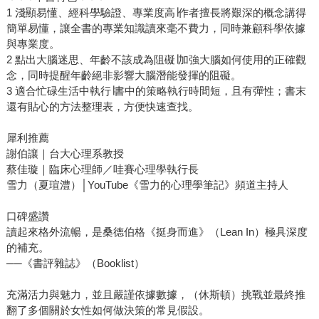
1 淺顯易懂、經科學驗證、專業度高∣作者擅長將艱深的概念講得
簡單易懂，讓全書的專業知識讀來毫不費力，同時兼顧科學依據
與專業度。
2 點出大腦迷思、年齡不該成為阻礙∣加強大腦如何使用的正確觀
念，同時提醒年齡絕非影響大腦潛能發揮的阻礙。
3 適合忙碌生活中執行∣書中的策略執行時間短，且有彈性；書末
還有貼心的方法整理表，方便快速查找。
犀利推薦
謝伯讓｜台大心理系教授
蔡佳璇｜臨床心理師／哇賽心理學執行長
雪力（夏瑄澧）│YouTube《雪力的心理學筆記》頻道主持人
口碑盛讚
讀起來格外流暢，是桑德伯格《挺身而進》（Lean In）極具深度
的補充。
──《書評雜誌》（Booklist）
充滿活力與魅力，並且嚴謹依據數據，（休斯頓）挑戰並最終推
翻了多個關於女性如何做決策的常見假設。