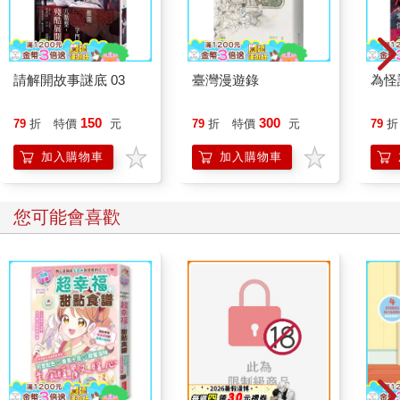
論》（Introduction to Cognitive Neuroscience），要搞清楚這些
東西得準備不少張字卡。）不過在本書裡，我只會專注於大約十
幾個腦區，那些迷人的腦區，與你變得更聰明、更有效率、以及
成為有同理心、善良體貼的人息息相關。如果你了解這些大腦區
請解開故事謎底 03
臺灣漫遊錄
為怪
域，不只會覺得自己思考更敏銳，也能更有條理地談論你如何學
習、記憶、做決策、專注、展現同理心、避免偏見，以及應對壓
150
300
79
折
特價
元
79
折
特價
元
79
折
力的。
另外，我也會把敘述方式簡化。一般的神經科學入門課就像《戰
加入購物車
加入購物車
爭與和平》那麼厚重，鉅細靡遺地解釋各種腦區，而我會給你的
是「重點濃縮版」。以焦慮為例，當你感到焦慮並努力調適時，
至少會有十一個不同的大腦區域同時參與。完整描述起來，動輒
您可能會喜歡
要寫上好幾頁（而且讀著讀著，可能還會意外刺激到那些對焦慮
特別敏感的腦區）。為了讓每一章更簡潔，我會鎖定在一兩個特
別關鍵的大腦區域來說明。我希望讓神經科學的內容能簡短、有
趣、切中要點，並保證不會塞給你一堆讓人懷疑「我到底幹嘛學
這些？」的專有名詞。
在本書裡，你還會得到一般課堂上不會有的東西──實用工具包。
每一章的最後，都會附上一份有趣的「試試看」小清單，裡面是
經過科學家背書的實用策略。大部分策略都不用花錢，但如果你
喜歡透過應用程式來輔助，我也會告訴你該挑什麼、該避什麼。