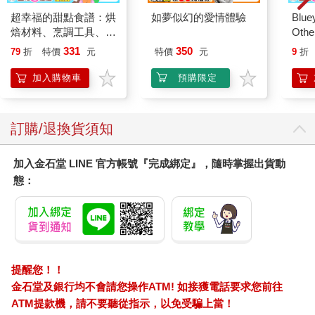
我的目標是把嚴謹的科學，過濾成對你真正有用的內容。
超幸福的甜點食譜：烘
如夢似幻的愛情體驗
Blue
你很快就會發現，有些章節提供好幾個策略（例如第二章有五個
焙材料、烹調工具、可
Other
提升創造力的方法），而有些章節只有少數幾個（第八章只有兩
愛配色【閃亮女孩6】
Stori
個幫助你培養同理心的策略）。這並不是說同理心的重要性比不
331
350
79
折
特價
元
特價
元
9
折
Hoor
上創造力，而是因為同理心這個主題更微妙，且有不少常見的誤
加入購物車
預購限定
解，所以我會多花些時間分辨哪些方法有效、哪些無效，以及為
什麼。我希望你比多數人更聰明，也不希望你去追無效的策略，
或天真地以為任何流行的小撇步，跟著用就對了。
在本書裡，我還加入了兩個我很喜歡、但在大學課堂上通常不會
訂購/退換貨須知
出現的內容。首先，我超愛打破迷思，所以有些章節會安排一個
「什麼做法行不通」（What Doesn’t Work）的單元，專門拆解那
加入金石堂 LINE 官方帳號『完成綁定』，隨時掌握出貨動
些雖然廣受歡迎，但其實缺乏科學支持的策略。其次，我希望這
態：
本書能幫助更多人，因此在部分章節中，會附上一個「年齡有差
嗎？」（Does Age Matter?）的段落。當我找到可靠的科學依
據，顯示六十歲以上成年人有更好的方法時，就會一併收錄進
來。
最後，本書和「神經科學入門課」還有一個重要的差異。在大學
課堂裡，教授會假設你每週花好幾個小時來閱讀並研究課程內
提醒您！！
容。但我不會這樣假設。即使有，我頂多希望你能抽十五分鐘自
金石堂及銀行均不會請您操作ATM! 如接獲電話要求您前往
己查些資料，不過這也不是必要的。我假定你會把這本書擠進繁
ATM提款機，請不要聽從指示，以免受騙上當！
忙的生活裡，在公車上、午餐時間、睡前，隨手翻一下，希望能