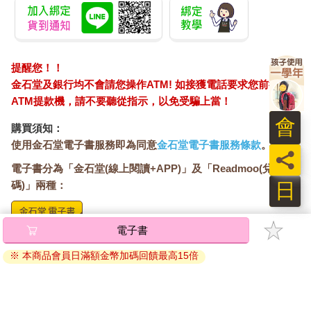
提醒您！！
金石堂及銀行均不會請您操作ATM! 如接獲電話要求您前往
ATM提款機，請不要聽從指示，以免受騙上當！
會
購買須知：
使用金石堂電子書服務即為同意
金石堂電子書服務條款
。
員
電子書分為「金石堂(線上閱讀+APP)」及「Readmoo(兌換
日
碼)」兩種：
電子書
將儲存於會員中心→電子書服務「我的e書櫃」，點選線上
閱讀直接開啟閱讀。
※ 本商品會員日滿額金幣加碼回饋最高15倍
線上閱讀：
建議使用Chrome、Microsoft Edge 有較佳的線上瀏覽效
果， iOS 16 或以上版本，Android 6.0 以上版本，建議裝