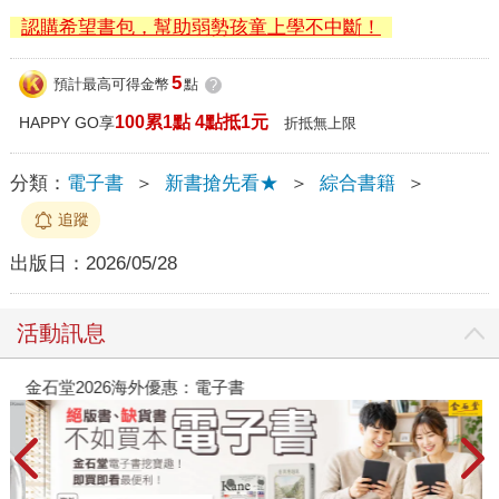
認購希望書包，幫助弱勢孩童上學不中斷！
5
預計最高可得金幣
點
?
100累1點 4點抵1元
HAPPY GO享
折抵無上限
分類：
電子書
＞
新書搶先看★
＞
綜合書籍
＞
追蹤
出版日：
2026/05/28
活動訊息
金石堂2026海外優惠：電子書