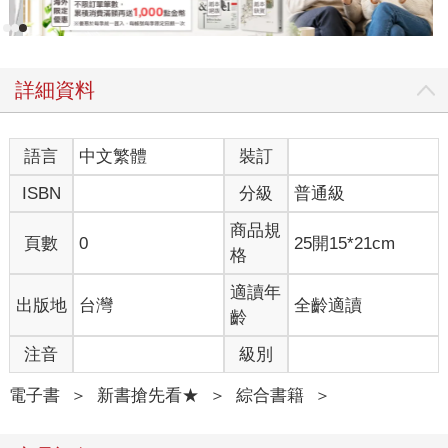
詳細資料
語言
中文繁體
裝訂
ISBN
分級
普通級
商品規
頁數
0
25開15*21cm
格
適讀年
出版地
台灣
全齡適讀
齡
注音
級別
電子書
＞
新書搶先看★
＞
綜合書籍
＞