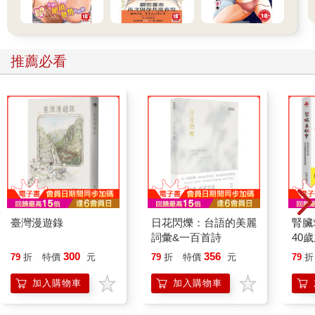
推薦必看
臺灣漫遊錄
日花閃爍：台語的美麗
腎臟
詞彙&一百首詩
40
就告
300
356
79
折
特價
元
79
折
特價
元
79
折
加入購物車
加入購物車