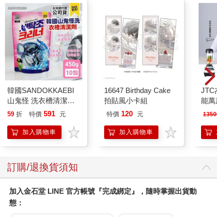
韓國SANDOKKAEBI
16647 Birthday Cake
JT
山鬼怪 洗衣槽清潔劑
拍貼風小卡組
能萬
450公克-10包組
80
591
120
59
折
特價
元
特價
元
1350
壁機
加入購物車
加入購物車
訂購/退換貨須知
加入金石堂 LINE 官方帳號『完成綁定』，隨時掌握出貨動
態：