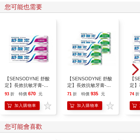
您可能也需要
【SENSODYNE 舒酸
【SENSODYNE 舒酸
【S
定】長效抗敏牙膏-牙
定】長效抗敏牙膏-清
定】
齦護理160gx3入
涼薄荷160gx6入
膏-沁
670
935
93
折
特價
元
71
折
特價
元
74
折
加入購物車
加入購物車
您可能會喜歡