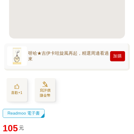
呀哈★吉伊卡哇旋風再起，精選周邊看過
加購
來
寫評價
喜歡+1
賺金幣
Readmoo 電子書
105
元