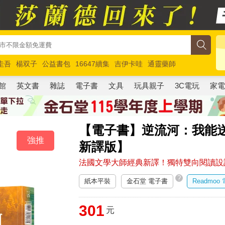
圭吾
楊双子
公益書包
16647續集
吉伊卡哇
通靈藥師
路邊攤新作
馬斯克
玩具總動員5
超慢跑
館
英文書
雜誌
電子書
文具
玩具親子
3C電玩
家
【電子書】逆流河：我能
強推
新譯版】
法國文學大師經典新譯！獨特雙向閱讀設
?
紙本平裝
金石堂 電子書
Readmoo
301
元