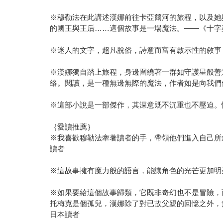
※穆勒法在此講述漢娜前往卡亞爾河的旅程，以及她
的國王與王后……這個故事是一場魔法。——《十字架報》
※迷人的文字，超凡脫俗，詩意而富有啟示性的敘事，是真
※漢娜獨自踏上旅程，身邊圍繞著一群如守護星般善
絡。閱讀，是一種無邊無際的魔法，作者如是向我們保證。—
※這部小說是一部傑作，其深意既不沉重也不壓迫。恰恰相反，兩
｛愛讀推薦｝
※我喜歡穆勒法牽著讀者的手，帶領他們進入自己所
讀者
※這故事擁有魔力般的語言，能讓角色的光芒更加明
※如果要給這個故事歸類，它既非奇幻也不是冒險，
托梅克是個孤兒，漢娜除了對已故父親的回憶之外，
日本讀者