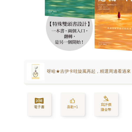
呀哈★吉伊卡哇旋風再起，精選周邊看過來
寫評價
電子書
喜歡+1
賺金幣