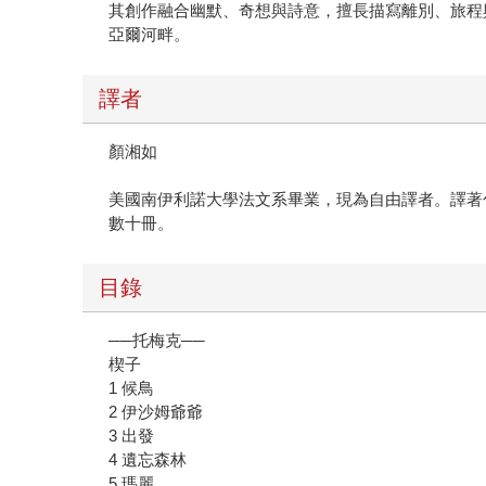
其創作融合幽默、奇想與詩意，擅長描寫離別、旅程
亞爾河畔。
譯者
顏湘如
美國南伊利諾大學法文系畢業，現為自由譯者。譯著
數十冊。
目錄
──托梅克──
楔子
1 候鳥
2 伊沙姆爺爺
3 出發
4 遺忘森林
5 瑪麗