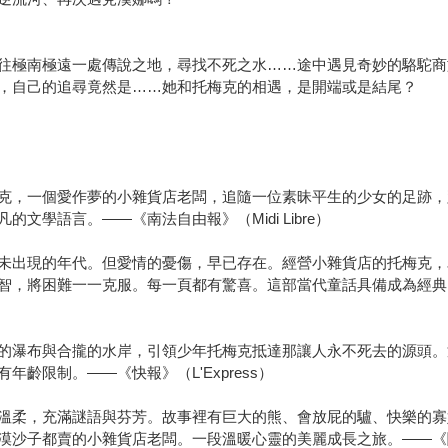
往極南極遠一處傳說之地，尋找不死之水……途中遇見奇妙的駱駝商
，自己的追尋竟然是……她和托梅克的相遇，是開端或是結尾？
克，一個愛作夢的小雜貨店老闆，追隨一位素昧平生的少女的足跡，
學語言。——《南法自由報》（Midi Libre）
未出現的年代。但愛情的憂傷，早已存在。經營小雜貨店的托梅克，
困難一一克服。每一頁都有驚喜。這部當代童話具備成為經典的一切條件。—
的瀑布與合攏的水岸，引領少年托梅克抵達那讓人永不死去的源頭。
齡限制。——《快報》（L'Express）
溫柔，充滿謎語與芬芳。故事裡有巨大的熊、會放屁的驢、快樂的寡
沙子都賣的小雜貨店老闆。一段溫暖心靈的美麗成長之旅。——《閱讀