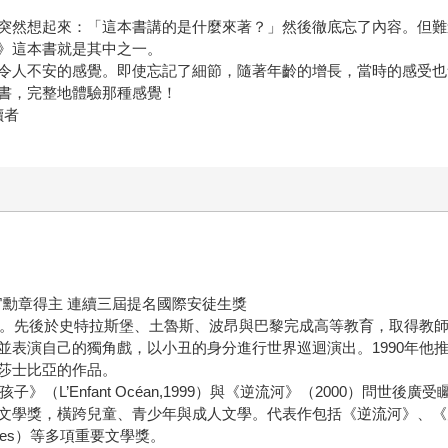
突然想起來：「這本書講的是什麼來著？」然後徹底忘了內容。但難
》這本書就是其中之一。
令人不安的感覺。即使忘記了細節，隨著年齡的增長，當時的感受也
書，完整地體驗那種感覺！
讀者
官勳章得主 連續三屆提名國際安徒生獎
度過。先後於史特拉斯堡、土魯斯、波昂與巴黎完成高等教育，取得教
演自己的獨角戲，以小丑的身分進行世界巡迴演出。1990年他推出《G
莎士比亞的作品。
》（L’Enfant Océan,1999）與《逆流河》（2000）問
獎，橫跨兒童、青少年與成人文學。代表作包括《逆流河》、《大海的孩子》
ères）等多項重要文學獎。