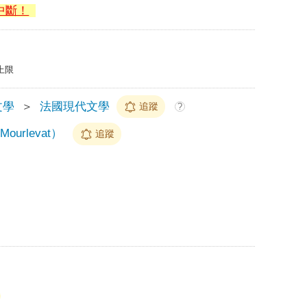
中斷！
上限
文學
＞
法國現代文學
追蹤
?
ourlevat）
追蹤