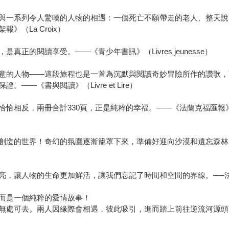
與一系列令人驚嘆的人物的相遇：一個死亡不願帶走的老人、整天說
（La Croix）
正的閱讀享受。——《青少年書訊》（Livres jeunesse）
意的人物——這段旅程也是一首為沉默與閱讀奇妙冒險所作的讚歌，
—《書與閱讀》（Livre et Lire）
冊合計330頁，正是純粹的幸福。——《法蘭克福匯報》（Frankfurter
創造的世界！奇幻的氛圍逐漸籠罩下來，準備好迎向沙漠和遺忘森林
亮，讓人物的生命更加鮮活，讓我們忘記了時間和空間的界線。──
而是一個純粹的愛情故事！
無處可去。兩人因緣際會相遇，彼此吸引，進而踏上前往逆流河源頭