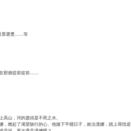
者票選獎……等
在那個從前從前……
上高山，河的盡頭是不死之水。
娜，燃起了渴望旅行的心。他拋下平穩日子，效法漢娜，踏上尋找逆
逆流河、再次遇見漢娜嗎？