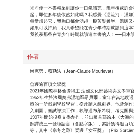
※即使一本書精采到讓你一口氣讀完，幾年後或許會
起，即使多年後依然如此嗎？我感覺《逆流河：漢娜
每當想起它，我胸口都會湧起一股苦樂參半、溫暖又
如果可以許願，我真希望能在青少年時期就讀到這本
我羨慕那些在青少年時期就讀這本書的人！──日本
作者
尚克勞．穆勒法（Jean-Claude Mourlevat）
曾獲逾百項文學獎
2021年國際林格倫獎得主 法國文化部藝術與文學軍
1952年生於法國奧弗涅地區昂貝爾，童年在當地
黎的一所戲劇學校學習，從此踏入戲劇界。他曾創作並表
入劇團，嘗試導演工作，執導過布萊希特、考克圖與
1997年開始投身文學創作，並出版首部繪本《大海的孩子
翻譯成三十餘種語言（含點字版），累計獲得逾百項文學
等，其中《寒冬之戰》榮獲「女巫獎」（Prix Sorci