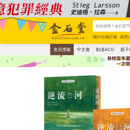
國中自修評量
東野
唯紅花綻放
奧德賽
會員獎勵
中文書
動漫ACG
親子