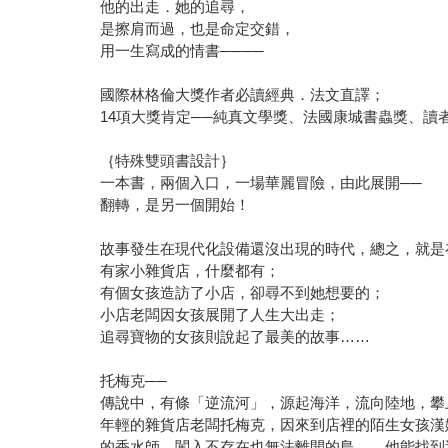
他的出走．她的追尋，
是擦肩而過，也是命定交錯，
用一生寫成的情書────
國際林格倫大獎作者必讀經典．法文直譯；
14項大獎肯定──純真文學獎、法國康城書蟲獎、讀
｛特殊雙頭書設計｝
一本書，兩個入口，一場華麗冒險，由此展開──
翻轉，是另一個開始！
故事發生在現代化設備還沒出現的時代，總之，就是
有家小雜貨店，什麼都有；
有個女孩造訪了小店，卻尋不到她想要的；
小店老闆因女孩展開了人生大出走；
追尋寶物的女孩則說起了最美的故事……
托梅克──
傳說中，有條「逆流河」，源起海洋，流向陸地，攀
年輕的雜貨店老闆托梅克，因來到店裡的陌生女孩漢
的香水師、闖入不存在也無法離開的島……他能找到