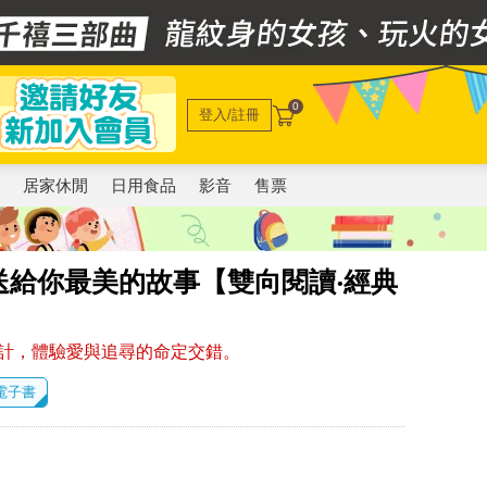
0
登入/註冊
電
居家休閒
日用食品
影音
售票
送給你最美的故事【雙向閱讀‧經典
計，體驗愛與追尋的命定交錯。
 電子書