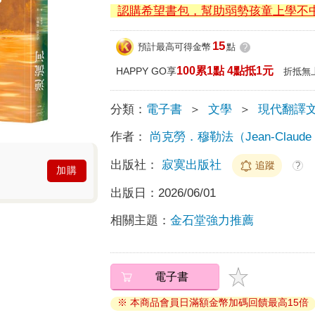
認購希望書包，幫助弱勢孩童上學不
15
預計最高可得金幣
點
?
100累1點 4點抵1元
HAPPY GO享
折抵無
分類：
電子書
＞
文學
＞
現代翻譯
作者：
尚克勞．穆勒法（Jean-Claude M
出版社：
寂寞出版社
追蹤
?
加購
出版日：
2026/06/01
相關主題：
金石堂強力推薦
電子書
※ 本商品會員日滿額金幣加碼回饋最高15倍