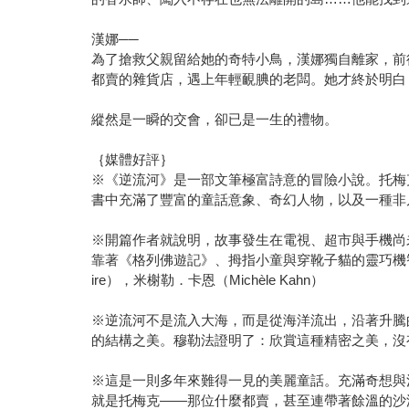
漢娜──
為了搶救父親留給她的奇特小鳥，漢娜獨自離家，前
都賣的雜貨店，遇上年輕靦腆的老闆。她才終於明白
縱然是一瞬的交會，卻已是一生的禮物。
｛媒體好評｝
※《逆流河》是一部文筆極富詩意的冒險小說。托梅
書中充滿了豐富的童話意象、奇幻人物，以及一種非凡的文
※開篇作者就說明，故事發生在電視、超市與手機尚
靠著《格列佛遊記》、拇指小童與穿靴子貓的靈巧機智，將
ire），米榭勒．卡恩（Michèle Kahn）
※逆流河不是流入大海，而是從海洋流出，沿著升騰
的結構之美。穆勒法證明了：欣賞這種精密之美，沒有年
※這是一則多年來難得一見的美麗童話。充滿奇想與
就是托梅克——那位什麼都賣，甚至連帶著餘溫的沙漠