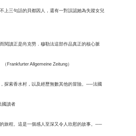
不上三句話的貝都因人，還有一對誤認她為失蹤女兒
而閱讀正是尚克勞．穆勒法這部作品真正的核心脈
 Allgemeine Zeitung）
，探索香水村，以及經歷無數其他的冒險。──法國
法國讀者
的旅程。這是一個感人至深又令人欣慰的故事。──