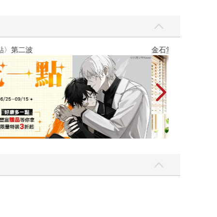
吃一點〉第二波
金石堂2026海