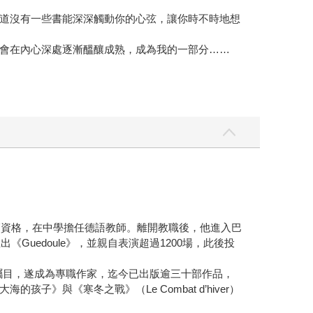
道沒有一些書能深深觸動你的心弦，讓你時不時地想
會在內心深處逐漸醞釀成熟，成為我的一部分……
師資格，在中學擔任德語教師。離開教職後，他進入巴
uedoule》，並親自表演超過1200場，此後投
世後廣受矚目，遂成為專職作家，迄今已出版逾三十部作品，
與《寒冬之戰》（Le Combat d’hiver）